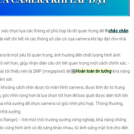
việc chọn lựa các thông số phù hợp là rất quan trọng để ®️
chắc chắn
i viết chi tiết về các thông số cần có của camera khi lắp đặt cho nhà
mera là một yếu tố quan trọng, ảnh hưởng đến chất lượng hình ảnh
rõ nét hơn, giúp nhận diện các chi tiết quan trọng một cách chính xác. -
ải tối thiểu nên là 2MP (megapixel) để 🎛
Hoàn toàn tin tưởng
khả năng
ám sát.
 là khoảng cách nhìn được từ màn hình camera, được tính đo từ trung
óc nhìn rộng hơn là lựa chọn tốt hơn để bao quát được diện tích lớn
h của nhà xưởng để chọn camera có góc nhìn phù hợp. Thông thường,
o nhà xưởng.
c Range): - Với một môi trường xưởng công nghiệp, khả năng chống
các vùng hình ảnh có độ sáng khác nhau, từ ánh sáng mặt trời cho đến