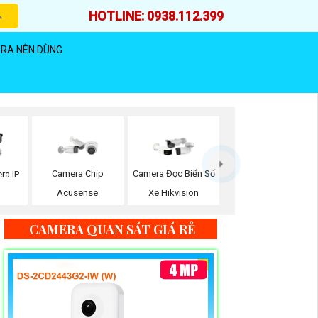
HOTLINE: 0938.112.399
RA NÊN DÙNG
Camera Chip
Camera Đọc Biển Số
ra IP
Acusense
Xe Hikvision
n
CAMERA QUAN SÁT GIÁ RẺ