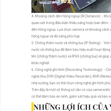
4. Khoảng cách đèn hồng ngoại (IR Distance): - Khi
quan sát trong điều kiện thiếu sáng hoặc ban đêm. 
đèn hồng ngoại. Lựa chọn camera có khoảng cách đ
hồng ngoại và độ sáng phù hợp.
5. Chống thấm nước và chống bụi (IP Rating): - Vớ
nước và chống bụi để đảm bảo hiệu suất hoạt động t
lên (chống thấm nước) và IP6X (chống bụi) sẽ giú
khắc nghiệt.
6. Công nghệ ghi hình (Recording Technology): - C
nghệ như DVR (Digital Video Recorder), NVR (Netwo
nhà xưởng, bạn có thể chọn công nghệ ghi hình phù 
Trên đây là một số thông số cần có của camera khi 
có thể đảm bảo an ninh, giám sát hiệu quả và bảo v
NHỮNG LỢI ÍCH CỦA 