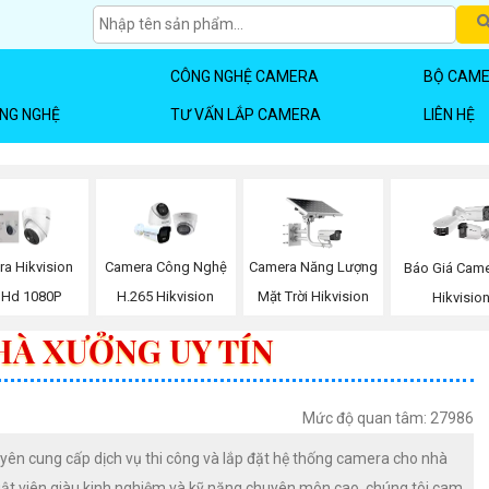
CÔNG NGHỆ CAMERA
BỘ CAME
ÔNG NGHỆ
TƯ VẤN LẮP CAMERA
LIÊN HỆ
Camera Năng Lượng
a Hikvision
Camera Công Nghệ
Báo Giá Came
Mặt Trời Hikvision
l Hd 1080P
H.265 Hikvision
Hikvisio
HÀ XƯỞNG UY TÍN
Mức độ quan tâm: 27986
yên cung cấp dịch vụ thi công và lắp đặt hệ thống camera cho nhà
uật viên giàu kinh nghiệm và kỹ năng chuyên môn cao, chúng tôi cam