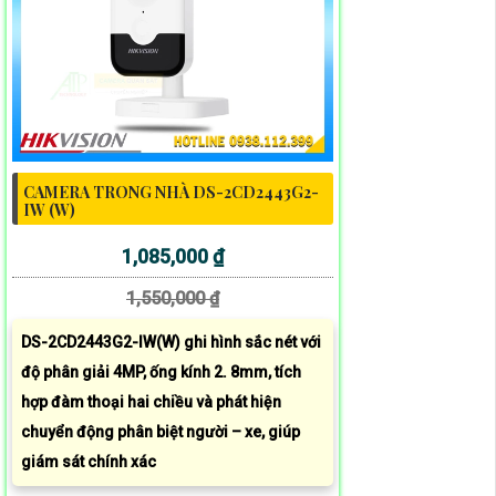
CAMERA TRONG NHÀ DS-2CD2443G2-
IW (W)
1,085,000 ₫
1,550,000 ₫
DS-2CD2443G2-IW(W) ghi hình sắc nét với
độ phân giải 4MP, ống kính 2. 8mm, tích
hợp đàm thoại hai chiều và phát hiện
chuyển động phân biệt người – xe, giúp
giám sát chính xác