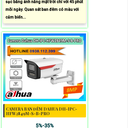
sạc bằng ánh nắng mặt trời chỉ với 45 phút
mỗi ngày. Quan sát ban đêm có màu với
cảm biến...
CAMERA BAN ĐÊM DAHUA DH-IPC-
HFW2849M-S-B-PRO
5%-35%