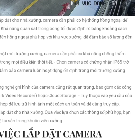
 lắp đặt cho nhà xưởng, camera cần phải có hệ thống hồng ngoại để
- Khả năng quan sát trong bóng tối được định rõ bằng khoảng cách
èn hồng ngoại phù hợp với khu vực xưởng, để đảm bảo số lượng đèn
i một môi trường xưởng, camera cần phải có khả năng chống thấm
rong mọi điều kiện thời tiết. - Chọn camera có chứng nhận IP65 trở
p đảm bảo camera luôn hoạt động ổn định trong môi trường xưởng
ông nghệ ghi hình của camera cũng rất quan trọng, bao gồm các công
rk Video Recorder) hoặc Cloud Storage. - Tùy thuộc vào yêu cầu của
hợp để lưu trữ hình ảnh một cách an toàn và dễ dàng truy cập.
lắp đặt cho nhà xưởng. Qua việc lựa chọn các thông số phù hợp, bạn
ệ tài sản trong khuôn viên xưởng.
VIỆC LẮP ĐẶT CAMERA