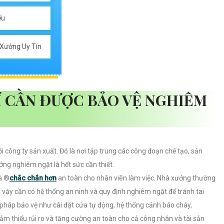
ếu
 Xưởng Uy Tín
Í CẦN ĐƯỢC BẢO VỆ NGHIÊM
i công ty sản xuất. Đó là nơi tập trung các công đoạn chế tạo, sản
ởng nghiêm ngặt là hết sức cần thiết.
à ®️
chắc chắn hơn
an toàn cho nhân viên làm việc. Nhà xưởng thường
ì vậy cần có hệ thống an ninh và quy định nghiêm ngặt để tránh tai
n pháp bảo vệ như cài đặt cửa tự động, hệ thống cảnh báo cháy,
m thiểu rủi ro và tăng cường an toàn cho cả công nhân và tài sản