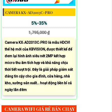
CAMERA KX-AD2013C-PRO
5%-35%
1,795,000 ₫
Camera KX‑AD2013C‑PRO là mẫu HDCVI
thế hệ mới của KBVISION, được thiết kế để
đem lại hình ảnh siêu nét 2MP kết hợp
micro thu âm tích hợp và khả năng chịu
thời tiết vượt trội. Đây là giải pháp giám sát
đáng tin cậy cho gia đình, cửa hàng, nhà
kho, xưởng sản xuất… hoạt động bền bỉ cả
ngày lẫn đêm
CAMERA WIFI GIÁ RẺ BÁN CHẠY