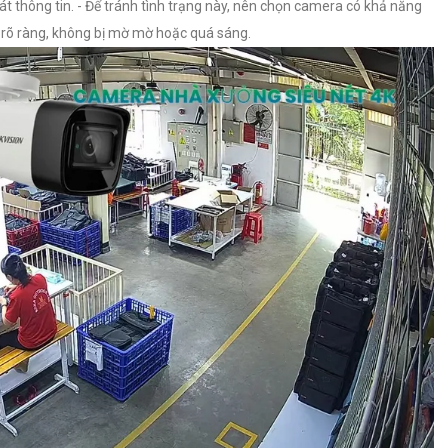
 thông tin. - Để tránh tình trạng này, nên chọn camera có khả năng
rõ ràng, không bị mờ mờ hoặc quá sáng.