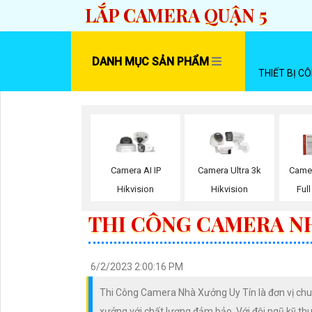
LẮP CAMERA QUẬN 5
DANH MỤC SẢN PHẨM
THIẾT BỊ C
Camera AI IP
Camera Ultra 3k
Camer
Hikvision
Hikvision
Ful
THI CÔNG CAMERA N
6/2/2023 2:00:16 PM
Thi Công Camera Nhà Xưởng Uy Tín là đơn vị chu
xưởng với chất lượng đảm bảo. Với đội ngũ kỹ th