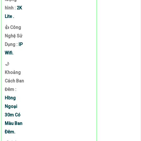
hình :
2K
Lite .
👍 Công
Nghệ Sử
Dụng :
IP
Wifi.
🌙
Khoảng
Cách Ban
Đêm :
Hồng
Ngoại
30m Có
Màu Ban
Ðêm.