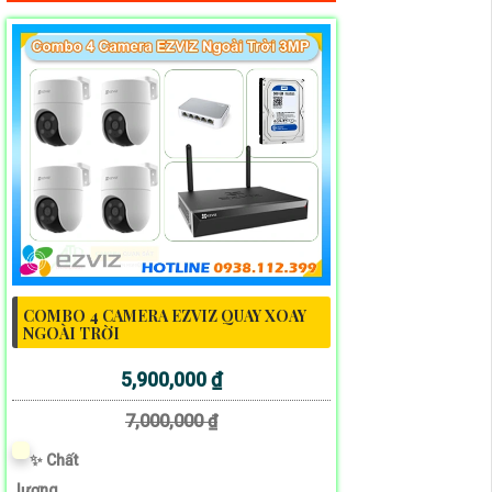
COMBO 4 CAMERA EZVIZ QUAY XOAY
NGOÀI TRỜI
5,900,000 ₫
7,000,000 ₫
✨ Chất
lượng