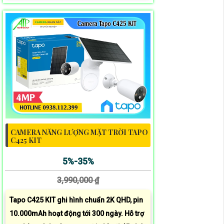
CAMERA NĂNG LƯỢNG MẶT TRỜI TAPO
C425 KIT
5%-35%
3,990,000 ₫
Tapo C425 KIT ghi hình chuẩn 2K QHD, pin
10.000mAh hoạt động tới 300 ngày. Hỗ trợ