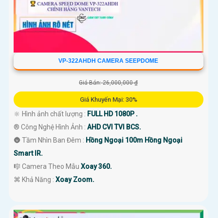
VP-322AHDH CAMERA SEEPDOME
Giá Bán: 26,000,000 ₫
Giá Khuyến Mại: 30%
🔆 Hình ảnh chất lượng :
FULL HD 1080P .
®️ Công Nghệ Hình Ảnh :
AHD CVI TVI BCS.
🌚 Tầm Nhìn Ban Đêm :
Hồng Ngoại 100m Hồng Ngoại
Smart IR.
🎼️ Camera Theo Mẫu
Xoay 360.
️⌘ Khả Năng :
Xoay Zoom.