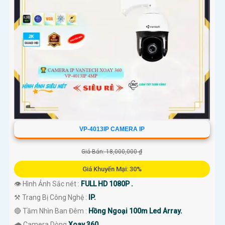
VP-4013IP CAMERA IP
Giá Bán: 18,000,000 ₫
Giá Khuyến Mại: 30%
👁 Hình Ảnh Sắc nét :
FULL HD 1080P .
⚒ Trang Bị Công Nghệ :
IP.
🔴 Tầm Nhìn Ban Đêm :
Hồng Ngoại 100m Led Array.
🌧️ Camera Dòng
Xoay 360.