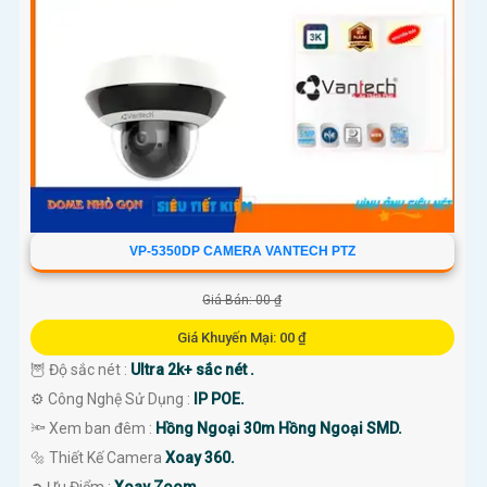
'
VP-5350DP CAMERA VANTECH PTZ
Giá Bán: 00 ₫
Giá Khuyến Mại: 00 ₫
🦉 Độ sắc nét :
Ultra 2k+ sắc nét .
⚙ Công Nghệ Sử Dụng :
IP POE.
🔦 Xem ban đêm :
Hồng Ngoại 30m Hồng Ngoại SMD.
🔩 Thiết Kế Camera
Xoay 360.