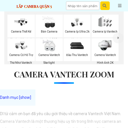
LẮP CAMERA QUẬN 5
Camera Thết Kế
Bán Camera
Camera Ip Ultra 2k
Camera Ip Vantech
Kim Loại Vantech
Vantech 360
Vantech
Camera Có Hổ Trợ
Camera Vantech
Đầu Thu Vantech
Camera Vantech
Thẻ Nhớ Vantech
Starlight
Hình Ảnh 2K
CAMERA VANTECH ZOOM
Dĩ tử cảm ơn bạn đã yêu câu giới thiệu về camera Vantech Việt Nam.
Camera Vantech là một thương hiệu uy tín trong lĩnh vực camera an