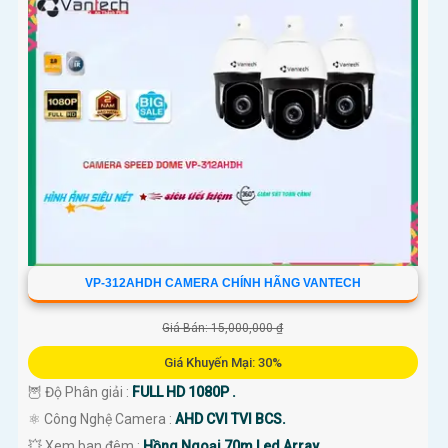
VP-312AHDH CAMERA CHÍNH HÃNG VANTECH
Giá Bán: 15,000,000 ₫
Giá Khuyến Mại: 30%
🦉 Độ Phân giải :
FULL HD 1080P .
⚛️ Công Nghệ Camera :
AHD CVI TVI BCS.
💥 Xem ban đêm :
Hồng Ngoại 70m Led Array.