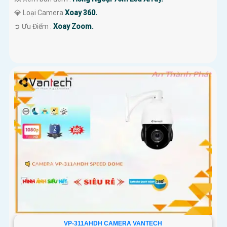
💎 Loại Camera
Xoay 360.
️➲ Ưu Điểm :
Xoay Zoom.
VP-311AHDH CAMERA VANTECH