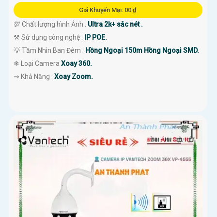
Giá Khuyến Mại: 00 ₫
💯 Chất lượng hình Ảnh :
Ultra 2k+ sắc nét .
⚒ Sử dụng công nghệ :
IP POE.
💡 Tầm Nhìn Ban Đêm :
Hồng Ngoại 150m Hồng Ngoại SMD.
❄ Loại Camera
Xoay 360.
️⇝ Khả Năng :
Xoay Zoom.