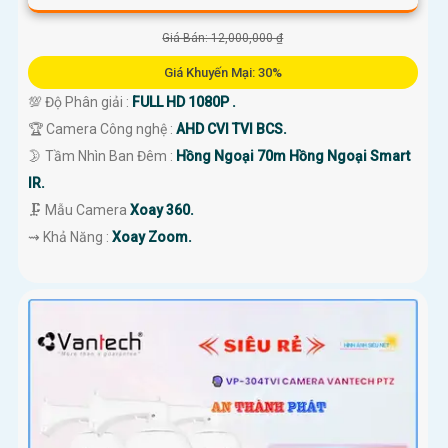
Giá Bán: 12,000,000 ₫
Giá Khuyến Mại: 30%
💯 Độ Phân giải :
FULL HD 1080P .
🏆 Camera Công nghệ :
AHD CVI TVI BCS.
🌛 Tầm Nhìn Ban Đêm :
Hồng Ngoại 70m Hồng Ngoại Smart
IR.
🗜️ Mẫu Camera
Xoay 360.
️⇝ Khả Năng :
Xoay Zoom.