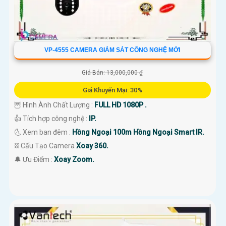
VP-4555 CAMERA GIÁM SÁT CÔNG NGHỆ MỚI
Giá Bán: 13,000,000 ₫
Giá Khuyến Mại: 30%
🦉 Hình Ành Chất Lượng :
FULL HD 1080P .
👍 Tích hợp công nghệ :
IP.
🌜 Xem ban đêm :
Hồng Ngoại 100m Hồng Ngoại Smart IR.
⛓ Cấu Tạo Camera
Xoay 360.
️🔔 Ưu Điểm :
Xoay Zoom.