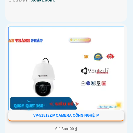
️➲ Ưu Điểm :
Xoay Zoom.
VP-51518ZIP CAMERA CÔNG NGHỆ IP
Giá Bán: 00 ₫