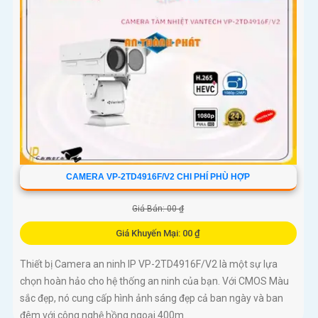
CAMERA VP-2TD4916F/V2 CHI PHÍ PHÙ HỢP
Giá Bán: 00 ₫
Giá Khuyến Mại: 00 ₫
Thiết bị Camera an ninh IP VP-2TD4916F/V2 là một sự lựa
chọn hoàn hảo cho hệ thống an ninh của bạn. Với CMOS Màu
sắc đẹp, nó cung cấp hình ảnh sáng đẹp cả ban ngày và ban
đêm với công nghệ hồng ngoại 400m