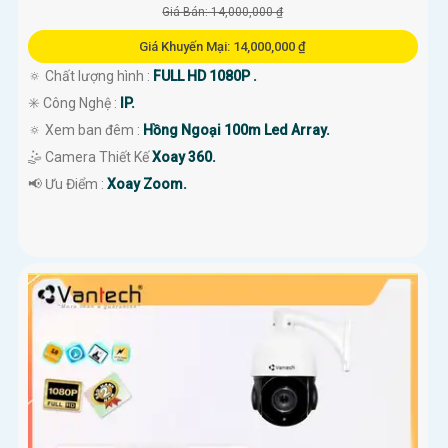
Giá Bán: 14,000,000 ₫
Giá Khuyến Mại: 14,000,000 ₫
🔅 Chất lượng hình :
FULL HD 1080P .
✳️ Công Nghệ :
IP.
🔅 Xem ban đêm :
Hồng Ngoại 100m Led Array.
🤹 Camera Thiết Kế
Xoay 360.
️📢 Ưu Điểm :
Xoay Zoom.