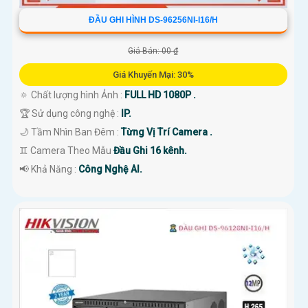
ĐẦU GHI HÌNH DS-96256NI-I16/H
Giá Bán: 00 ₫
Giá Khuyến Mại: 30%
🔅 Chất lượng hình Ảnh :
FULL HD 1080P .
🏆 Sử dụng công nghệ :
IP.
🌙 Tầm Nhìn Ban Đêm :
Từng Vị Trí Camera .
♊ Camera Theo Mẫu
Đầu Ghi 16 kênh.
️📢 Khả Năng :
Công Nghệ AI.