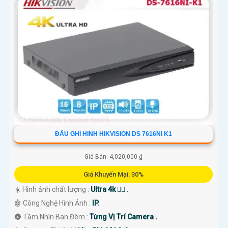
ĐẦU GHI HINH HIKVISION DS 7616NI K1
Giá Bán: 4,020,000 ₫
Giá Khuyến Mại: 30%
☀️ Hình ảnh chất lượng :
Ultra 4k 👍🏾 .
🤖️ Công Nghệ Hình Ảnh :
IP.
🌚 Tầm Nhìn Ban Đêm :
Từng Vị Trí Camera .