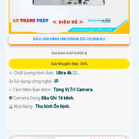
ĐẦU GHI HÌNH HIKVISION DS-7616NI-K2
Giá Bán: 6,510,000 ₫
Giá Khuyến Mại: 30%
🔆 Chất lượng hình Ảnh :
Ultra 4k 👍🏾 .
👍 Sử dụng công nghệ :
IP.
⭐ Tầm Nhìn Ban Đêm :
Từng Vị Trí Camera .
🛡 Camera Dòng
Đầu Ghi 16 kênh.
️🔮 Khả Năng :
Thu hình Ổn Định.