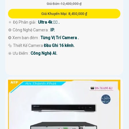
Giá Bán: 12,430,000 ₫
Giá Khuyến Mại: 8,450,000 ₫
🔅 Độ Phân giải :
Ultra 4k 👍🏾 .
⚙ Công Nghệ Camera :
IP.
❂ Xem ban đêm :
Từng Vị Trí Camera .
🔩 Thiết Kế Camera
Đầu Ghi 16 kênh.
️☣️ Ưu Điểm :
Công Nghệ AI.