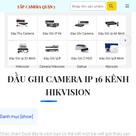
LẮP CAMERA QUẬN 5
Đầu Thu Camera
Đầu Ghi IP 4k
Đầu Ghi Camera
Đầu Ghi Ip 64 Kênh
32 Kênh Hikvision
Hikvision
H.265 Hikvision
Hikvision
Đầu Ghi Ip 32 Kênh
Đầu Ghi Ip 8
Đầu Ghi 2 HDD
Đầu Ghi Ip 8 Kênh
Hikvision
Camera Hikvision
Dahua
Kbvision
ĐẦU GHI CAMERA IP 16 KÊNH
HIKVISION
Chắc chắn! Dưới đây là cách bạn có thể viết một bài viết giới thiệu sản