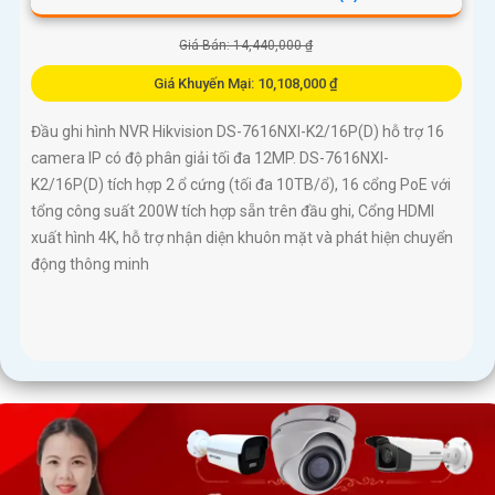
Giá Bán: 14,440,000 ₫
Giá Khuyến Mại: 10,108,000 ₫
Đầu ghi hình NVR Hikvision DS-7616NXI-K2/16P(D) hỗ trợ 16
camera IP có độ phân giải tối đa 12MP. DS-7616NXI-
K2/16P(D) tích hợp 2 ổ cứng (tối đa 10TB/ổ), 16 cổng PoE với
tổng công suất 200W tích hợp sẵn trên đầu ghi, Cổng HDMI
xuất hình 4K, hỗ trợ nhận diện khuôn mặt và phát hiện chuyển
động thông minh