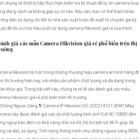
ìn chung về thiết bị hãy thực hiện kiểm tra kỹ thuật để tự tin camera hoạ
ng đúng cách và không gặp sự cố nào. Nếu cần, bạn có thể tham khảo
ớng dẫn sử dụng chi tiết từ nhà sản xuất hoặc đề xuất từ chuyên gia kỹ
uật để tối ưu hóa hiệu suất sử dụng camera Hikvision giá rẻ của mình.
ánh giá các mẫu Camera Hikvision giá rẻ phổ biến trên thị
rường
mera Hikvision là một trong những thương hiệu camera an ninh hàng đ
ên thị trường hiện nay, với nhiều sản phẩm chất lượng và đa dạng trong
ân khúc giá. Trong bài viết này, chúng ta sẽ đi vào đánh giá các mẫu
mera Hikvision giá rẻ phổ biến trên thị trường.
 Chống Ngược Sáng
1:
Camera IP Hikvision DS-2CD2141G1-IDW1:Mẫu
mera này được đánh giá cao về chất lượng hình ảnh Full HD 1080P, đèn
ng ngoại ban đêm có khả năng nhìn xa tốt, hỗ trợ kết nối Wi-Fi giúp dễ
ng cài đặt, sử dụng. Tính năng thông minh như chống ngược sáng WDR,