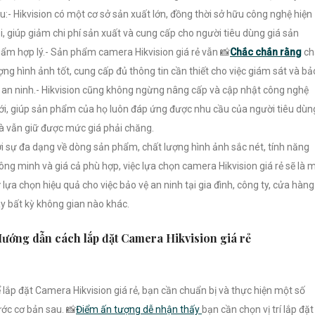
u:- Hikvision có một cơ sở sản xuất lớn, đồng thời sở hữu công nghệ hiện
i, giúp giảm chi phí sản xuất và cung cấp cho người tiêu dùng giá sản
ẩm hợp lý.- Sản phẩm camera Hikvision giá rẻ vẫn 📸
Chắc chắn rằng
ch
ợng hình ảnh tốt, cung cấp đủ thông tin cần thiết cho việc giám sát và bả
 an ninh.- Hikvision cũng không ngừng nâng cấp và cập nhật công nghệ
i, giúp sản phẩm của họ luôn đáp ứng được nhu cầu của người tiêu dùn
 vẫn giữ được mức giá phải chăng.
i sự đa dạng về dòng sản phẩm, chất lượng hình ảnh sắc nét, tính năng
ông minh và giá cả phù hợp, việc lựa chọn camera Hikvision giá rẻ sẽ là 
 lựa chọn hiệu quả cho việc bảo vệ an ninh tại gia đình, công ty, cửa hàng
y bất kỳ không gian nào khác.
ướng dẫn cách lắp đặt Camera Hikvision giá rẻ
 lắp đặt Camera Hikvision giá rẻ, bạn cần chuẩn bị và thực hiện một số
ớc cơ bản sau. 📸
Điểm ấn tượng dễ nhận thấy
bạn cần chọn vị trí lắp đặt