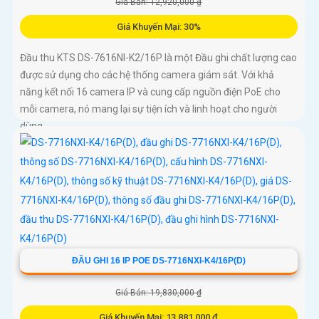
Giá Bán: 12,920,000 ₫
Giá Khuyến Mại: 30%
Đầu thu KTS DS-7616NI-K2/16P là một Đầu ghi chất lượng cao
được sử dụng cho các hệ thống camera giám sát. Với khả
năng kết nối 16 camera IP và cung cấp nguồn điện PoE cho
mỗi camera, nó mang lại sự tiện ích và linh hoạt cho người
dùng
ĐẦU GHI 16 IP POE DS-7716NXI-K4/16P(D)
Giá Bán: 19,830,000 ₫
Giá Khuyến Mại: 13,881,000 ₫