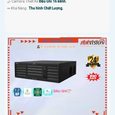
🤹 Camera Thiết Kế
Đầu Ghi 16 kênh.
️↭ Khả Năng :
Thu hình Chất Lượng.