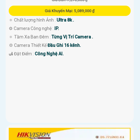
Giá Khuyến Mại: 5,089,000 ₫
🔅 Chất lượng hình Ảnh :
Ultra 8k .
⚙ Camera Công nghệ :
IP.
🔅 Tầm Xa Ban Đêm :
Từng Vị Trí Camera .
💢 Camera Thiết Kế
Đầu Ghi 16 kênh.
️🛃 Đặt Điểm :
Công Nghệ AI.