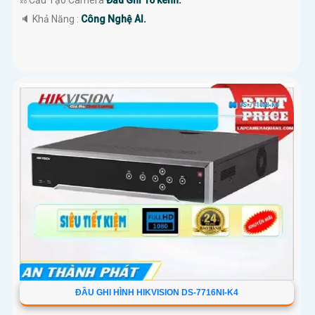
⛓ Cấu Tạo Camera
Đầu Ghi 16 kênh.
️🔈 Khả Năng :
Công Nghệ AI.
ĐẦU GHI HÌNH HIKVISION DS-7716NI-K4