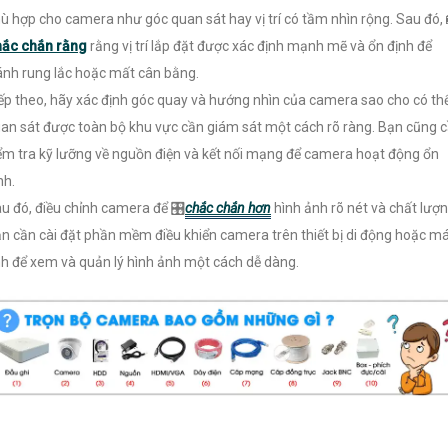
ù hợp cho camera như góc quan sát hay vị trí có tầm nhìn rộng. Sau đó, 
ắc chắn rằng
rằng vị trí lắp đặt được xác định mạnh mẽ và ổn định để
ánh rung lắc hoặc mất cân bằng.
ếp theo, hãy xác định góc quay và hướng nhìn của camera sao cho có th
an sát được toàn bộ khu vực cần giám sát một cách rõ ràng. Bạn cũng 
ểm tra kỹ lưỡng về nguồn điện và kết nối mạng để camera hoạt động ổn
nh.
u đó, điều chỉnh camera để 🎛
chắc chắn hơn
hình ảnh rõ nét và chất lượn
n cần cài đặt phần mềm điều khiển camera trên thiết bị di động hoặc m
nh để xem và quản lý hình ảnh một cách dễ dàng.