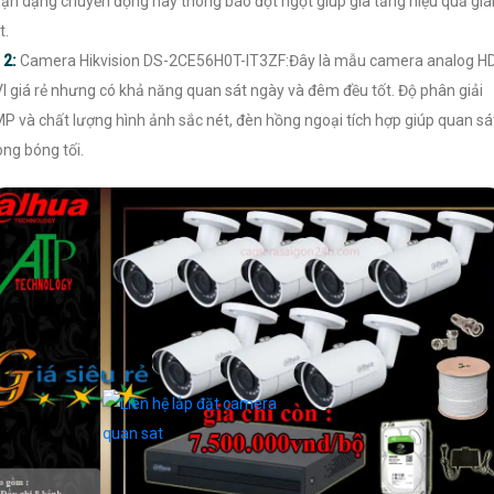
ận dạng chuyển động hay thông báo đột ngột giúp gia tăng hiệu quả gi
t.

2:
Camera Hikvision DS-2CE56H0T-IT3ZF:Đây là mẫu camera analog H
I giá rẻ nhưng có khả năng quan sát ngày và đêm đều tốt. Độ phân giải
P và chất lượng hình ảnh sắc nét, đèn hồng ngoại tích hợp giúp quan sá
ong bóng tối.