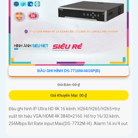
ĐẦU GHI HÌNH DS-7716NI-I4/16P(B)
Giá Bán: 00 ₫
Giá Khuyến Mại: 00 ₫
Đầu ghi hình IP Ultra HD 4K 16 kênh. H264/H265/H265+trợ
xuất tín hiệu VGA/HDMI 4K 3840×2160. Hổ trợ 16/32 kênh,
256Mbps Bit Rate input Max(DS-7732NI-I4). Alarm 16 in/4 out