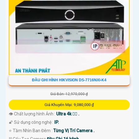
ĐẦU GHI HÌNH HIKVISION DS-7716NXI-K4
Giá Bán: 12,970,000 ₫
Giá Khuyến Mại: 9,080,000 ₫
👁 Chất lượng hình Ảnh :
Ultra 4k 👍🏾 .
🌠 Sử dụng công nghệ :
IP.
⭐ Tầm Nhìn Ban Đêm :
Từng Vị Trí Camera .