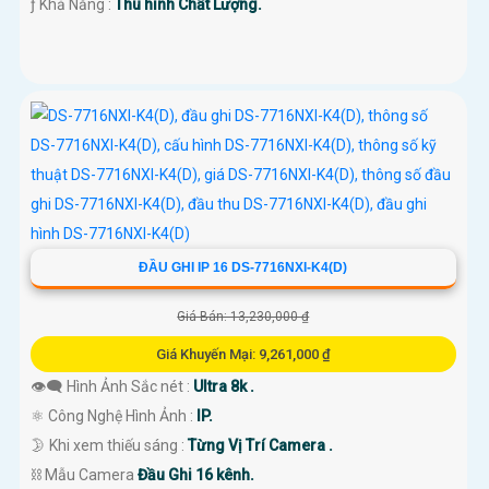
️ƒ Khả Năng :
Thu hình Chất Lượng.
'
ĐẦU GHI IP 16 DS-7716NXI-K4(D)
Giá Bán: 13,230,000 ₫
Giá Khuyến Mại: 9,261,000 ₫
👁️‍🗨 Hình Ảnh Sắc nét :
Ultra 8k .
⚛️ Công Nghệ Hình Ảnh :
IP.
🌛 Khi xem thiếu sáng :
Từng Vị Trí Camera .
⛓ Mẫu Camera
Đầu Ghi 16 kênh.