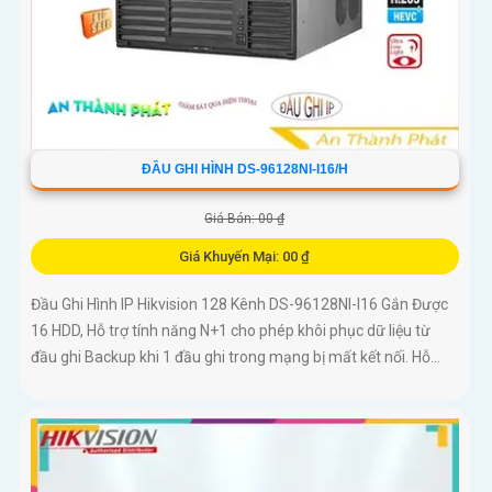
ĐẦU GHI HÌNH DS-96128NI-I16/H
Giá Bán: 00 ₫
Giá Khuyến Mại: 00 ₫
Đầu Ghi Hình IP Hikvision 128 Kênh DS-96128NI-I16 Gắn Được
16 HDD, Hỗ trợ tính năng N+1 cho phép khôi phục dữ liệu từ
đầu ghi Backup khi 1 đầu ghi trong mạng bị mất kết nối. Hỗ...