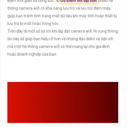
kiệm thời gian và công sức. ️🕎
Ưu điểm nỗi bật hơn
nhiều hệ
thống camera wifi có khả năng lưu trữ và lưu trữ đám mây,
giúp bạn tránh tình trạng mất dữ liệu khi máy tính hoặc thiết bị
lưu trữ bị mất hoặc hỏng hóc.
Trên đây là một số lợi ích khi lắp đặt camera wifi. Hi vọng thông
tin này sẽ giúp bạn hiểu rõ hơn về những đặc điểm và tiện ích
mà một hệ thống camera wifi có thể mang lại cho gia đình
hoặc doanh nghiệp của bạn.
AN THÀNH PHÁT LÀ ĐƠN
VỊ LẮP CAMERA WIFI
HUYỆN BÌNH CHÁNH GIÁ
RẺ