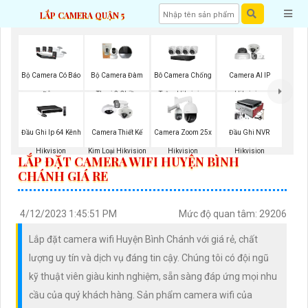
LẮP CAMERA QUẬN 5
Bộ Camera Có Báo
Bộ Camera Đàm
Bô Camera Chống
Camera AI IP
Đông
Thoại 2 Chiều
Trộm Hikvision
Hikvision
Đầu Ghi Ip 64 Kênh
Camera Thiết Kế
Camera Zoom 25x
Đầu Ghi NVR
Hikvision
Kim Loại Hikvision
Hikvision
Hikvision
LẮP ĐẶT CAMERA WIFI HUYỆN BÌNH
CHÁNH GIÁ RE
4/12/2023 1:45:51 PM
Mức độ quan tâm: 29206
Lắp đặt camera wifi Huyện Bình Chánh với giá rẻ, chất
lượng uy tín và dịch vụ đáng tin cậy. Chúng tôi có đội ngũ
kỹ thuật viên giàu kinh nghiệm, sẵn sàng đáp ứng mọi nhu
cầu của quý khách hàng. Sản phẩm camera wifi của