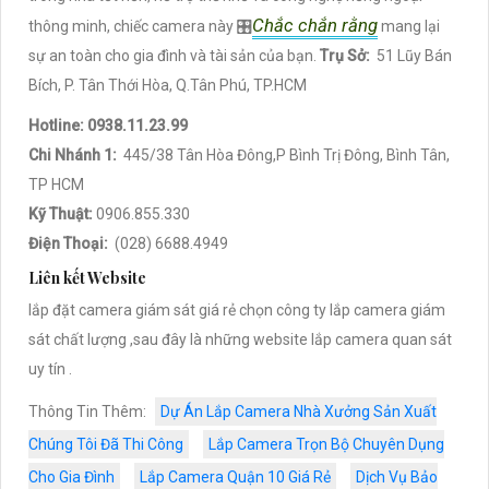
Chắc chắn rằng
thông minh, chiếc camera này 🎛
mang lại
sự an toàn cho gia đình và tài sản của bạn.
Trụ Sở:
51 Lũy Bán
Bích, P. Tân Thới Hòa, Q.Tân Phú, TP.HCM
Hotline: 0938.11.23.99
Chi Nhánh 1:
445/38 Tân Hòa Đông,P Bình Trị Đông, Bình Tân,
TP HCM
Kỹ Thuật:
0906.855.330
Điện Thoại:
(028) 6688.4949
Liên kết Website
lắp đặt camera giám sát giá rẻ chọn công ty lắp camera giám
sát chất lượng ,sau đây là những website lắp camera quan sát
uy tín .
Thông Tin Thêm:
Dự Án Lắp Camera Nhà Xưởng Sản Xuất
Chúng Tôi Đã Thi Công
Lắp Camera Trọn Bộ Chuyên Dụng
Cho Gia Đình
Lắp Camera Quận 10 Giá Rẻ
Dịch Vụ Bảo