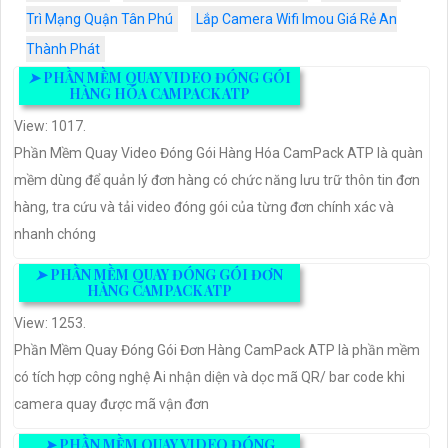
Trì Mạng Quận Tân Phú
Lắp Camera Wifi Imou Giá Rẻ An
Thành Phát
➤
PHẦN MỀM QUAY VIDEO ĐÓNG GÓI
HÀNG HÓA CAMPACK ATP
View: 1017.
Phần Mềm Quay Video Đóng Gói Hàng Hóa CamPack ATP là quàn
mềm dùng để quản lý đơn hàng có chức năng lưu trữ thôn tin đơn
hàng, tra cứu và tải video đóng gói của từng đơn chính xác và
nhanh chóng
➤
PHẦN MỀM QUAY ĐÓNG GÓI ĐƠN
HÀNG CAMPACK ATP
View: 1253.
Phần Mềm Quay Đóng Gói Đơn Hàng CamPack ATP là phần mềm
có tích hợp công nghệ Ai nhận diện và dọc mã QR/ bar code khi
camera quay được mã vận đơn
➤
PHẦN MỀM QUAY VIDEO ĐÓNG