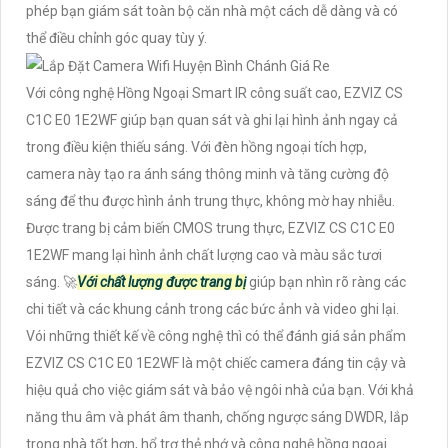
phép bạn giám sát toàn bộ căn nhà một cách dễ dàng và có
thể điều chỉnh góc quay tùy ý.
Với công nghệ Hồng Ngoại Smart IR công suất cao, EZVIZ CS
C1C E0 1E2WF giúp bạn quan sát và ghi lại hình ảnh ngay cả
trong điều kiện thiếu sáng. Với đèn hồng ngoại tích hợp,
camera này tạo ra ánh sáng thông minh và tăng cường độ
sáng để thu được hình ảnh trung thực, không mờ hay nhiễu.
Được trang bị cảm biến CMOS trung thực, EZVIZ CS C1C E0
1E2WF mang lại hình ảnh chất lượng cao và màu sắc tươi
sáng. 🚀
Với chất lượng được trang bị
giúp bạn nhìn rõ ràng các
chi tiết và các khung cảnh trong các bức ảnh và video ghi lại.
Vói những thiết kế về công nghệ thì có thể đánh giá sản phẩm
EZVIZ CS C1C E0 1E2WF là một chiếc camera đáng tin cậy và
hiệu quả cho việc giám sát và bảo vệ ngôi nhà của bạn. Với khả
năng thu âm và phát âm thanh, chống ngược sáng DWDR, lắp
trong nhà tốt hơn, hổ trợ thẻ nhớ và công nghệ hồng ngoại