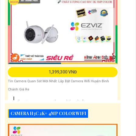
1,399,300 VNĐ
Tin Camera Quan Sát Mới Nhất: Lắp Đặt Camera Wifi Huyện Bình
Chánh Giá Re
Lắp Đặt Camera Ip Wifi Gia Đình Giá Rẻ
Lắp Đặt Camera Wifi Giá Rẻ Tại Tp Hcm
CAMERA H3C 2K+ 4MP COLOR WIFI
Hướng Dẫn Lắp Đặt Camera Ip Wifi Tại Nhà
Lăp Camera Wifi Giá Rẻ Các Thương Hiệu