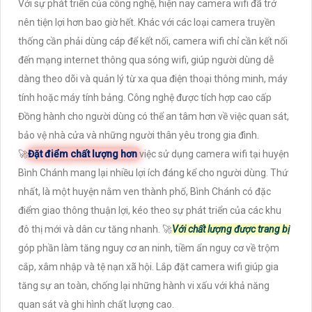
Với sự phát triển của công nghệ, hiện nay camera wifi đã trở
nên tiện lợi hơn bao giờ hết. Khác với các loại camera truyền
thống cần phải dùng cáp để kết nối, camera wifi chỉ cần kết nối
đến mạng internet thông qua sóng wifi, giúp người dùng dễ
dàng theo dõi và quản lý từ xa qua điện thoại thông minh, máy
tính hoặc máy tính bảng. Công nghệ được tích hợp cao cấp
Đồng hành cho người dùng có thể an tâm hơn về việc quan sát,
bảo vệ nhà cửa và những người thân yêu trong gia đình.
🚀
Đặt điểm chất lượng hơn
việc sử dụng camera wifi tại huyện
Bình Chánh mang lại nhiều lợi ích đáng kể cho người dùng. Thứ
nhất, là một huyện nằm ven thành phố, Bình Chánh có đặc
điểm giao thông thuận lợi, kéo theo sự phát triển của các khu
đô thị mới và dân cư tăng nhanh. 🚀
Với chất lượng được trang bị
góp phần làm tăng nguy cơ an ninh, tiềm ẩn nguy cơ về trộm
cắp, xâm nhập và tệ nạn xã hội. Lắp đặt camera wifi giúp gia
tăng sự an toàn, chống lại những hành vi xấu với khả năng
quan sát và ghi hình chất lượng cao.