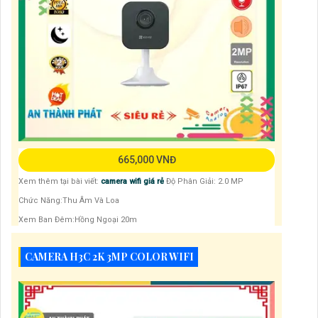
665,000 VNĐ
Xem thêm tại bài viết:
camera wifi giá rẻ
Độ Phân Giải: 2.0 MP
Chức Năng:Thu Âm Và Loa
Xem Ban Đêm:Hồng Ngoại 20m
CAMERA H3C 2K 3MP COLOR WIFI