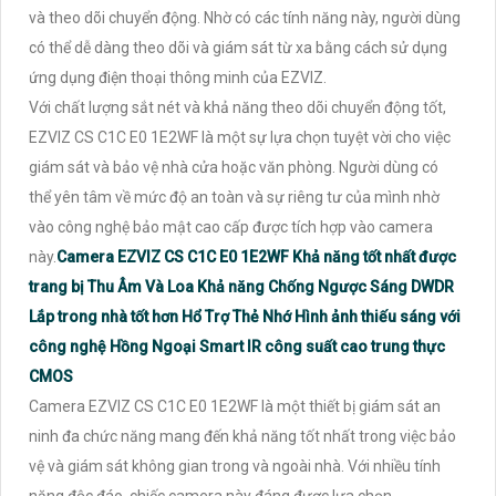
và theo dõi chuyển động. Nhờ có các tính năng này, người dùng
có thể dễ dàng theo dõi và giám sát từ xa bằng cách sử dụng
ứng dụng điện thoại thông minh của EZVIZ.
Với chất lượng sắt nét và khả năng theo dõi chuyển động tốt,
EZVIZ CS C1C E0 1E2WF là một sự lựa chọn tuyệt vời cho việc
giám sát và bảo vệ nhà cửa hoặc văn phòng. Người dùng có
thể yên tâm về mức độ an toàn và sự riêng tư của mình nhờ
vào công nghệ bảo mật cao cấp được tích hợp vào camera
này.
Camera EZVIZ CS C1C E0 1E2WF Khả năng tốt nhất được
trang bị Thu Âm Và Loa Khả năng Chống Ngược Sáng DWDR
Lắp trong nhà tốt hơn Hổ Trợ Thẻ Nhớ Hình ảnh thiếu sáng với
công nghệ Hồng Ngoại Smart IR công suất cao trung thực
CMOS
Camera EZVIZ CS C1C E0 1E2WF là một thiết bị giám sát an
ninh đa chức năng mang đến khả năng tốt nhất trong việc bảo
vệ và giám sát không gian trong và ngoài nhà. Với nhiều tính
năng độc đáo, chiếc camera này đáng được lựa chọn.