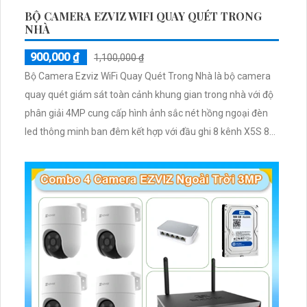
BỘ CAMERA EZVIZ WIFI QUAY QUÉT TRONG
NHÀ
900,000 ₫
1,100,000 ₫
Bộ Camera Ezviz WiFi Quay Quét Trong Nhà là bộ camera
quay quét giám sát toàn cảnh khung gian trong nhà với độ
phân giải 4MP cung cấp hình ảnh sắc nét hồng ngoại đèn
led thông minh ban đêm kết hợp với đầu ghi 8 kênh X5S 8W
và ổ cứng 500GB giúp lưu trũ dữ liệu lâu dài