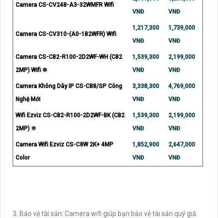
Camera CS-CV248-A3-32WMFR Wifi
VNĐ
VNĐ
1,217,300
1,739,000
Camera CS-CV310-(A0-1B2WFR) Wifi
VNĐ
VNĐ
Camera CS-CB2-R100-2D2WF-WH (CB2
1,539,300
2,199,000
2MP) Wifi ❇
VNĐ
VNĐ
Camera Không Dây IP CS-CB8/SP Công
3,338,300
4,769,000
Nghệ Mới
VNĐ
VNĐ
Wifi Ezviz CS-CB2-R100-2D2WF-BK (CB2
1,539,300
2,199,000
2MP) ✲
VNĐ
VNĐ
Camera Wifi Ezviz CS-C8W 2K+ 4MP
1,852,900
2,647,000
Color
VNĐ
VNĐ
3. Bảo vệ tài sản: Camera wifi giúp bạn bảo vệ tài sản quý giá