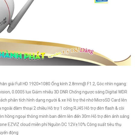
 Phân giải Full HD 1920×1080 Ống kính 2.8mm@ F1.2, Góc nhìn ngang:
 vision, 0.0005 lux Giảm nhiễu 3D DNR Chống ngược sáng Digital WDR
ách phân tích hình dạng người & xe Hỗ trợ thẻ nhớ MicroSD Card lên
ngoài đàm thoại 2 chiều Hỗ trợ 1 cổng RJ45 Hỗ trợ đèn flash & còi
đèn hồng ngoại thông minh ban đêm lên đến 30m Hỗ trợ đèn ánh sáng
one EZVIZ cloud miễn phí Nguồn DC 12V±10% Công suất tiêu thụ
uyển động