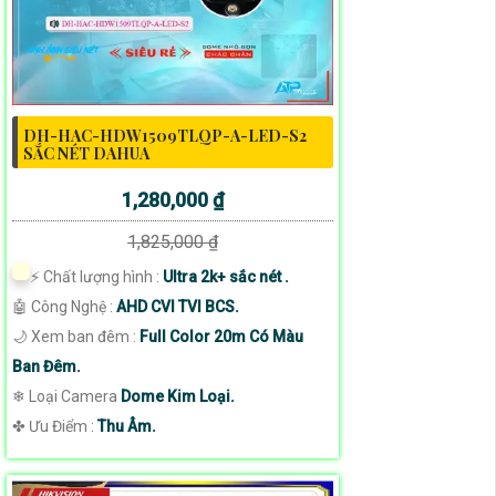
DH-HAC-HDW1509TLQP-A-LED-S2
SẮC NÉT DAHUA
1,280,000 ₫
1,825,000 ₫
️⚡ Chất lượng hình :
Ultra 2k+ sắc nét .
🤖️ Công Nghệ :
AHD CVI TVI BCS.
🌙 Xem ban đêm :
Full Color 20m Có Màu
Ban Đêm.
❄ Loại Camera
Dome Kim Loại.
️✤ Ưu Điểm :
Thu Âm.