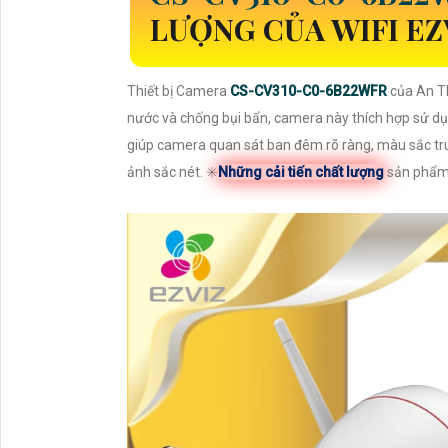
LƯỢNG CỦA WIFI EZ
Thiết bị Camera
CS-CV310-C0-6B22WFR
của An T
nước và chống bụi bẩn, camera này thích hợp sử dụ
giúp camera quan sát ban đêm rõ ràng, màu sắc tr
ảnh sắc nét. ✳️
Những cải tiến chất lượng
sản phẩm 