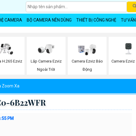
HỆ CAMERA
BỘ CAMERA NÊN DÙNG
THIẾT BỊ CÔNG NGHỆ
TƯ VẤN
Lắp Camera Ezviz
Camera Ezviz
 H.265 Ezviz
Camera Ezviz Báo
Ngoài Trời
Động
 Zoom Xa
-C0-6B22WFR
6:55 PM