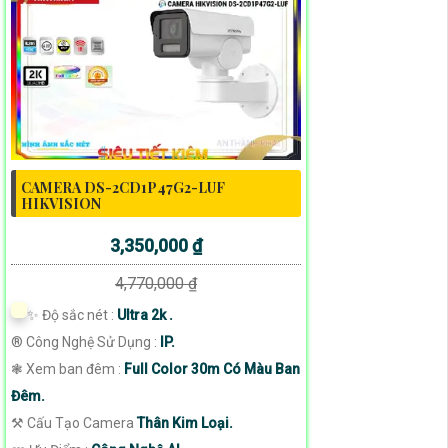
CAMERA DS-2CD1P47G2-LUF
HIKVISION
3,350,000 ₫
4,770,000 ₫
✨ Độ sắc nét :
Ultra 2k .
®️ Công Nghệ Sử Dụng :
IP.
❃ Xem ban đêm :
Full Color 30m Có Màu Ban
Đêm.
⚒ Cấu Tạo Camera
Thân Kim Loại.