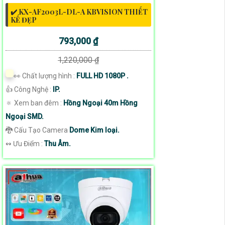
✔️ KX-AF2003L-DL-A KBVISION THIẾT
KẾ ĐẸP
793,000 ₫
1,220,000 ₫
️👀 Chất lượng hình :
FULL HD 1080P .
👍 Công Nghệ :
IP.
🔅 Xem ban đêm :
Hồng Ngoại 40m Hồng
Ngoại SMD.
🐉️ Cấu Tạo Camera
Dome Kim loại.
️↭ Ưu Điểm :
Thu Âm.