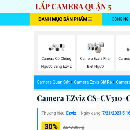
LẮP CAMERA QUẬN 5
DANH MỤC SẢN PHẨM
CÔNG NG
Camera Có Chống
Camera Ezviz Phân
Camera
Ngược Sáng Ezviz
Biệt Người
Camera Quan Sát
Camera Ezviz Giá Rẻ
Camera
Camera EZviz CS-CV310
Thương hiệu:
Ezviz
Ngày đăng:
7/21/2023 5:1
30%
2,647,000 ₫