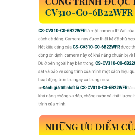
CÔNG TRÌNH ĐƯỢC
CV310-C0-6B22WFR
CS-CV310-C0-6B22WFR
là một camera IP Wifi của
cách dễ dàng. Camera này được thiết kế để phù hợp
Nét kiểu dáng của
CS-CV310-C0-6B22WFR
được th
động ổn định, camera này có khả năng chuẩn bị và ho
Dù ở bên ngoài hay bên trong,
CS-CV310-C0-6B2
sát và bảo vệ công trình của mình một cách hiệu quả
hoạt động trơn tru ngay cả trong mưa.
📣
Đánh giá tốt nhất là
CS-CV310-C0-6B22WFR
là 
khả năng chống va đập, chống nước và chất lượng h
trình của mình.
NHỮNG ƯU ĐIỂM C