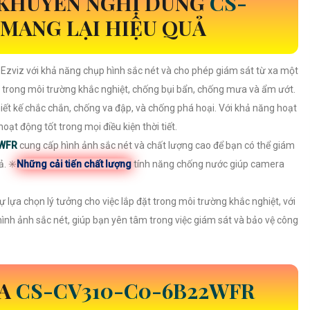
 KHUYẾN NGHỊ DÙNG
CS-
MANG LẠI HIỆU QUẢ
 Ezviz với khả năng chụp hình sắc nét và cho phép giám sát từ xa một
 trong môi trường khắc nghiệt, chống bụi bẩn, chống mưa và ẩm ướt.
iết kế chắc chắn, chống va đập, và chống phá hoại. Với khả năng hoạt
ạt động tốt trong mọi điều kiện thời tiết.
2WFR
cung cấp hình ảnh sắc nét và chất lượng cao để bạn có thể giám
. ✳️
Những cải tiến chất lượng
tính năng chống nước giúp camera
sự lựa chọn lý tưởng cho việc lắp đặt trong môi trường khắc nghiệt, với
ình ảnh sắc nét, giúp bạn yên tâm trong việc giám sát và bảo vệ công
ỦA
CS-CV310-C0-6B22WFR