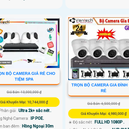
ỌN BỘ CAMERA GIÁ RẺ CHO
TIỆM SPA
TRỌN BỘ CAMERA GIA ĐÌNH 
RẺ
Giá Bán: 13,000,000 ₫
Giá Khuyến Mại: 10,744,000 ₫
Giá Bán: 6,500,000 ₫
Phân giải :
Ultra 2k+ sắc nét .
Giá Khuyến Mại: 4,980,000 ₫
ng Nghệ Camera :
IP POE.
☀️ Độ sắc nét :
FULL HD 1080P .
m ban đêm :
Hồng Ngoại 30m