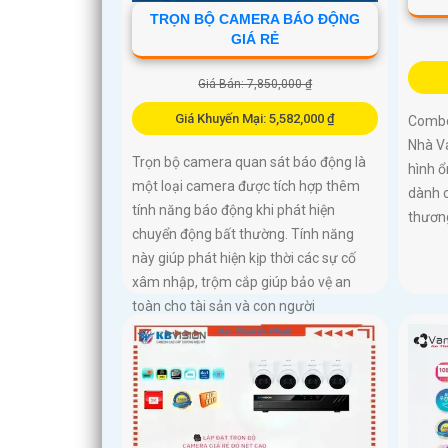
TRỌN BỘ CAMERA BÁO ĐỘNG
GIÁ RẺ
Giá Bán: 7,850,000 ₫
Giá Khuyến Mại: 5,582,000 ₫
Combo
Nhà Va
Trọn bộ camera quan sát báo động là
hình ổ
một loại camera được tích hợp thêm
dành 
tính năng báo động khi phát hiện
thương
chuyển động bất thường. Tính năng
này giúp phát hiện kịp thời các sự cố
xâm nhập, trộm cắp giúp bảo vệ an
toàn cho tài sản và con người