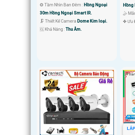
❂ Tầm Nhìn Ban Đêm :
Hồng Ngoại
Hồng 
30m Hồng Ngoại Smart IR.
🤹 Mẫ
🗜️ Thiết Kế Camera
Dome Kim loại.
️✤ Ưu 
️🆑 Khả Năng :
Thu Âm.
LẮP