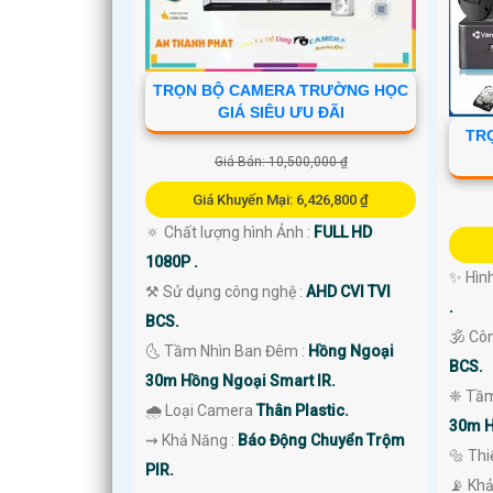
TRỌN BỘ CAMERA TRƯỜNG HỌC
GIÁ SIÊU ƯU ĐÃI
TR
Giá Bán: 10,500,000 ₫
'
Giá Khuyến Mại: 6,426,800 ₫
🔅 Chất lượng hình Ảnh :
FULL HD
1080P .
✨ Hình
⚒ Sử dụng công nghệ :
AHD CVI TVI
.
BCS.
🕉️ Cô
🌜 Tầm Nhìn Ban Đêm :
Hồng Ngoại
BCS.
30m Hồng Ngoại Smart IR.
❈ Tầm
🌧️ Loại Camera
Thân Plastic.
30m H
️⇝ Khả Năng :
Báo Động Chuyển Trộm
🔩 Th
PIR.
️📡 Kh