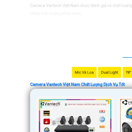
Camera Vantech Việt Nam được đánh giá có chất lượng t
nhiều môi trường khác nhau.
Với cam kết về chất lượng và dịch vụ, camera Vantech V
đánh giá là hợp lý, phải chăng.
Nếu bạn cần thêm thông tin chi tiết về sản phẩm hay muố
Mic Và Loa
Dual Light
78°
Camera Vantech Việt Nam Chất Lượng Dịch Vụ Tốt