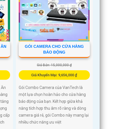
 ĂN
GÓI CAMERA CHO CỬA HÀNG
BÁO ĐỘNG
Giá Bán: 15,000,000 ₫
Giá Khuyến Mại: 9,656,000 ₫
 Ăn
Gói Combo Camera của VanTech là
hàng
một lựa chọn hoàn hảo cho cửa hàng
 tăng
báo động của bạn. Kết hợp giữa khả
ượng
năng tích hợp thu âm rõ ràng và dòng
ng cấp
camera giá rẻ, gói Combo này mang lại
ích
nhiều chức năng ưu việt