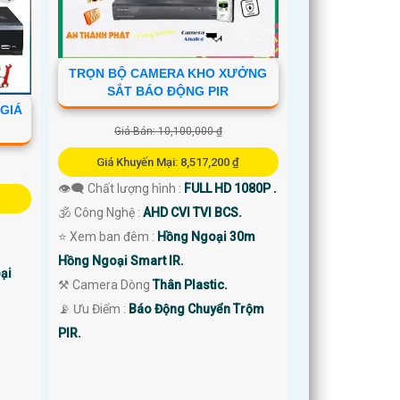
TRỌN BỘ CAMERA KHO XƯỞNG
SẮT BÁO ĐỘNG PIR
GIÁ
Giá Bán: 10,100,000 ₫
Giá Khuyến Mại: 8,517,200 ₫
👁️‍🗨 Chất lượng hình :
FULL HD 1080P .
🕉️ Công Nghệ :
AHD CVI TVI BCS.
⭐ Xem ban đêm :
Hồng Ngoại 30m
Hồng Ngoại Smart IR.
ại
⚒ Camera Dòng
Thân Plastic.
️📡 Ưu Điểm :
Báo Động Chuyển Trộm
PIR.