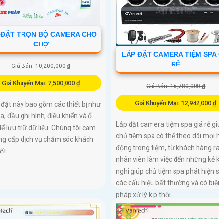
 ĐẶT TRỌN BỘ CAMERA CHO
CHỢ
LẮP ĐẶT CAMERA TIỆM SPA 
RẺ
Giá Bán: 10,200,000 ₫
Giá Khuyến Mại: 7,500,000 ₫
Giá Bán: 16,780,000 ₫
Giá Khuyến Mại: 12,942,000 ₫
 đặt này bao gồm các thiết bị như
, đầu ghi hình, điều khiển và ổ
Lắp đặt camera tiệm spa giá rẻ gi
ể lưu trữ dữ liệu. Chúng tôi cam
chủ tiệm spa có thể theo dõi mọi 
ng cấp dịch vụ chăm sóc khách
động trong tiệm, từ khách hàng ra
tốt
nhân viên làm việc đến những kẻ 
nghi giúp chủ tiệm spa phát hiện
các dấu hiệu bất thường và có biệ
pháp xử lý kịp thời.