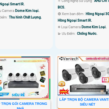
⚛️ Công Nghệ Sử Dụng :
AHD CVI 
Ngoại Smart IR.
BCS.
u Camera
Dome Kim loại.
🔴 Xem ban đêm :
Hồng Ngoại 3
Điểm :
Thu hình Chất Lượng.
Hồng Ngoại Smart IR.
❄ Loại Camera
Dome Kim Loại.
️💫 Ưu Điểm :
Chống Nước.
LẮP TRỌN BỘ CAMERA VAN
 TRỌN GÓI CAMERA TRONG
SIÊU NÉT
NHÀ