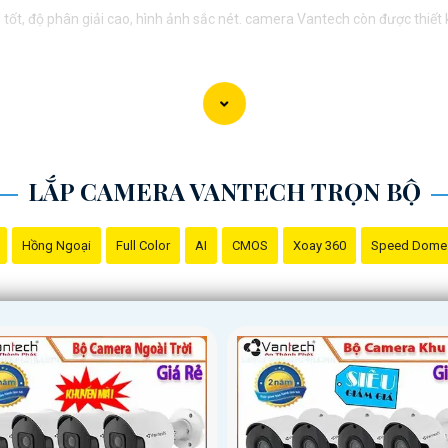
ốt, độ phân giải cao, hình ảnh sắc nét. camera Vantech còn được thiết
iệt Nam mang lại sự an tâm cho người dùng trong việc giám sát và bảo v
n tư vấn, hãy liên hệ với đại lý phân phối chính thức của Vantech để đượ
LẮP CAMERA VANTECH TRỌN BỘ
Hồng Ngoại
Full Color
AI
CMOS
Xoay 360
Speed Dome