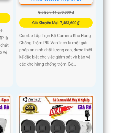
Giá Bán: 11,270,000 ₫
Giá Khuyến Mại: 7,483,600 ₫
ch
Combo Lắp Trọn Bộ Camera Kho Hàng
MP là
Chống Trộm PIR VanTech là một giải
 chất
pháp an ninh chất lượng cao, được thiết
o vệ
kế đặc biệt cho việc giám sát và bảo vệ
các kho hàng chống trộm. Bộ...