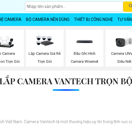
HỆ CAMERA
BỘ CAMERA NÊN DÙNG
THIẾT BỊ CÔNG NGHỆ
TƯ VẤN
Đầu Ghi Hình
p Camera
Lắp Camera Giá Rẻ
Camera UNV
Camera Wisenet
ion Trọn Gói
Trọn Gói
Siêu Nét
LẮP CAMERA VANTECH TRỌN B
ech Việt Nam. Camera Vantech là một thương hiệu uy tín trong lĩnh vực 