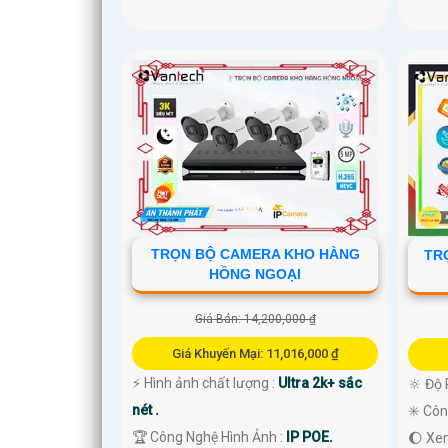
TRỌN BỘ CAMERA KHO HÀNG
TR
HỒNG NGOẠI
Giá Bán: 14,200,000 ₫
Giá Khuyến Mại: 11,016,000 ₫
️⚡ Hình ảnh chất lượng :
Ultra 2k+ sắc
🔆 Độ 
nét .
✳️ Cô
🏆 Công Nghệ Hình Ảnh :
IP POE.
🌔 Xe