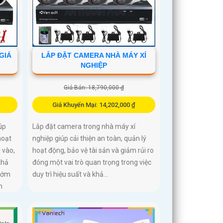
GIÁ
LẮP ĐẶT CAMERA NHÀ MÁY XÍ
NGHIỆP
Giá Bán: 18,790,000 ₫
Giá Khuyến Mại: 14,202,000 ₫
úp
Lắp đặt camera trong nhà máy xí
hoạt
nghiệp giúp cải thiện an toàn, quản lý
 vào,
hoạt động, bảo vệ tài sản và giảm rủi ro
khả
đóng một vai trò quan trọng trong việc
 sớm
duy trì hiệu suất và khả...
n