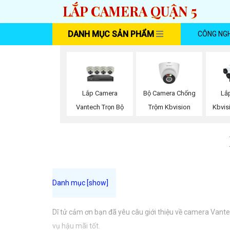
LẮP CAMERA QUẬN 5
DANH MỤC SẢN PHẨM
CÔNG NG
Lắp Camera
Bộ Camera Chống
Lắ
Vantech Trọn Bộ
Trộm Kbvision
Kbvis
Dĩ tử cảm ơn bạn đã yêu câu giới thiệu về camera Vant
vụ hậu mãi tốt.