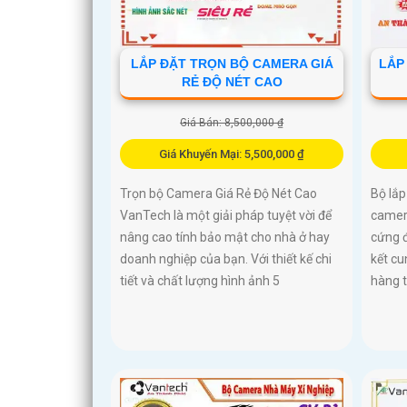
LẮP ĐẶT TRỌN BỘ CAMERA GIÁ
LẮP
RẺ ĐỘ NÉT CAO
Giá Bán: 8,500,000 ₫
Giá Khuyến Mại: 5,500,000 ₫
Trọn bộ Camera Giá Rẻ Độ Nét Cao
Bộ lắp
VanTech là một giải pháp tuyệt vời để
camera
nâng cao tính bảo mật cho nhà ở hay
cứng đ
doanh nghiệp của bạn. Với thiết kế chi
kết cu
tiết và chất lượng hình ảnh 5
hàng 