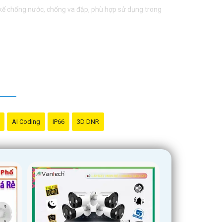
 kế chống nước, chống va đập, phù hợp sử dụng trong
ệ tài sản. Đồng thời, giá cả của sản phẩm cũng được
c hỗ trợ tốt nhất.
AI Coding
IP66
3D DNR