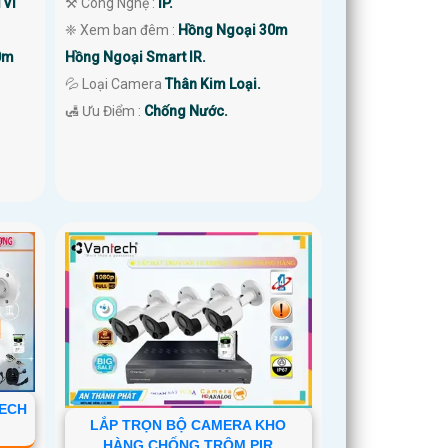
TVI
⚒ Công Nghệ :
IP.
❈ Xem ban đêm :
Hồng Ngoại 30m
0m
Hồng Ngoại Smart IR.
💦 Loại Camera
Thân Kim Loại.
️🛃 Ưu Điểm :
Chống Nước.
TECH
LẮP TRỌN BỘ CAMERA KHO
HÀNG CHỐNG TRỘM PIR