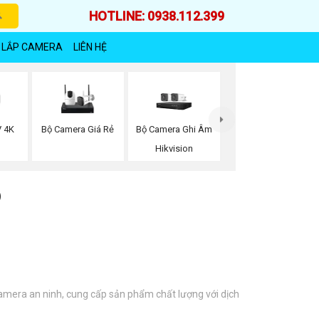
HOTLINE: 0938.112.399
 LẮP CAMERA
LIÊN HỆ
Bộ Camera Giá Rẻ
Bộ Camera Ghi Âm
 4K
Hikvision
Ộ
camera an ninh, cung cấp sản phẩm chất lượng với dịch