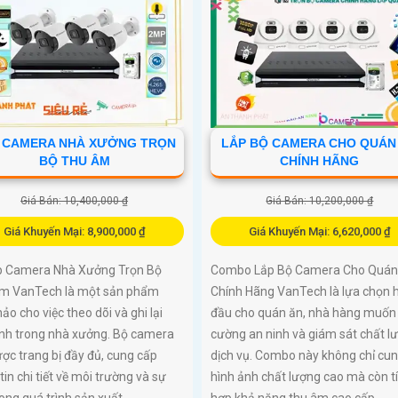
 CAMERA NHÀ XƯỞNG TRỌN
LẮP BỘ CAMERA CHO QUÁN
BỘ THU ÂM
CHÍNH HÃNG
Giá Bán: 10,400,000 ₫
Giá Bán: 10,200,000 ₫
Giá Khuyến Mại: 8,900,000 ₫
Giá Khuyến Mại: 6,620,000 ₫
p Camera Nhà Xưởng Trọn Bộ
Combo Lắp Bộ Camera Cho Quán
m VanTech là một sản phẩm
Chính Hãng VanTech là lựa chọn 
ảo cho việc theo dõi và ghi lại
đầu cho quán ăn, nhà hàng muốn
ảnh trong nhà xưởng. Bộ camera
cường an ninh và giám sát chất l
ợc trang bị đầy đủ, cung cấp
dịch vụ. Combo này không chỉ cu
tin chi tiết về môi trường và sự
hình ảnh chất lượng cao mà còn t