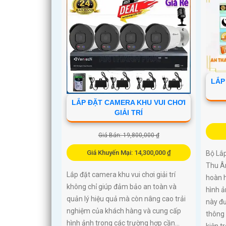
LẮP
LẮP ĐẶT CAMERA KHU VUI CHƠI
GIẢI TRÍ
Giá Bán: 19,800,000 ₫
Giá Khuyến Mại: 14,300,000 ₫
Bộ Lắ
Thu Â
Lắp đặt camera khu vui chơi giải trí
hoàn h
không chỉ giúp đảm bảo an toàn và
hình 
quản lý hiệu quả mà còn nâng cao trải
này đư
nghiệm của khách hàng và cung cấp
thông 
hình ảnh trong các trường hợp cần...