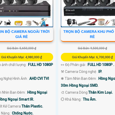
ỌN BỘ CAMERA NGOÀI TRỜI
TRỌN BỘ CAMERA KHU PHỐ 
GIÁ RẺ
RẺ
Giá Bán: 5,650,000 ₫
Giá Bán: 9,500,000 ₫
Giá Khuyến Mại: 4,980,000 ₫
Giá Khuyến Mại: 6,700,000 ₫
 ảnh chất lượng :
FULL HD 1080P
👀 Độ Phân giải :
FULL HD 1080P .
⚒ Camera Công nghệ :
IP.
ng Nghệ Hình Ảnh :
AHD CVI TVI
❃ Tầm Nhìn Ban Đêm :
Hồng Ngo
30m Hồng Ngoại SMD.
 Nhìn Ban Đêm :
Hồng Ngoại
🎨 Camera Dòng
Thân Kim Loại.
ồng Ngoại Smart IR.
️💮 Khả Năng :
Thu Âm.
iết Kế Camera
Thân Plastic.
ả Năng :
Chống Nước.