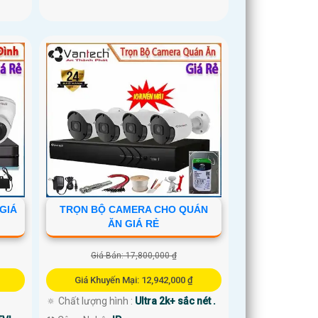
GIÁ
TRỌN BỘ CAMERA CHO QUÁN
ĂN GIÁ RẺ
Giá Bán: 17,800,000 ₫
Giá Khuyến Mại: 12,942,000 ₫
🔅 Chất lượng hình :
Ultra 2k+ sắc nét .