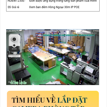
HDBW1230E-
luôn được ứng dụng trong từng sản phẩm của minh
S5 Giá rẻ
Xem ban đêm Hồng Ngoại 30m IP POE
TÌM HIỂU VỀ
LẮP ĐẶT