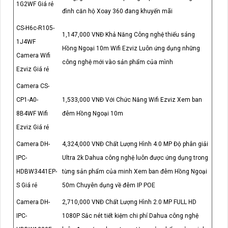
1G2WF Giá rẻ
đình căn hộ Xoay 360 đang khuyến mãi
CS-H6c-R105-
1,147,000 VNĐ Khả Năng Công nghệ thiếu sáng
1J4WF
Hồng Ngoại 10m Wifi Ezviz Luôn ứng dụng những
Camera Wifi
công nghệ mới vào sản phẩm của mình
Ezviz Giá rẻ
Camera CS-
CP1-A0-
1,533,000 VNĐ Với Chức Năng Wifi Ezviz Xem ban
8B4WF Wifi
đêm Hồng Ngoại 10m
Ezviz Giá rẻ
Camera DH-
4,324,000 VNĐ Chất Lượng Hình 4.0 MP Độ phân giải
IPC-
Ultra 2k Dahua công nghệ luôn được ứng dụng trong
HDBW3441EP-
từng sản phẩm của minh Xem ban đêm Hồng Ngoại
S Giá rẻ
50m Chuyên dụng về đêm IP POE
Camera DH-
2,710,000 VNĐ Chất Lượng Hình 2.0 MP FULL HD
IPC-
1080P Sắc nét tiết kiệm chi phí Dahua công nghệ