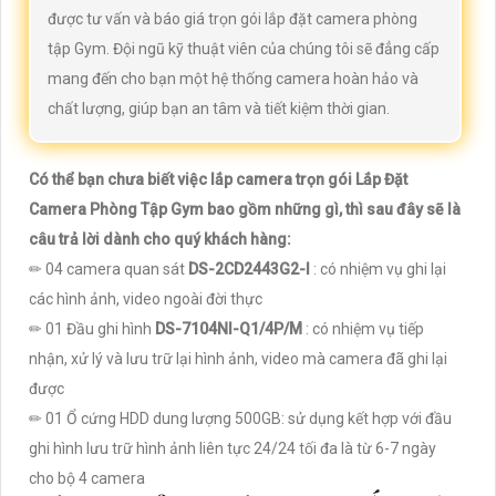
được tư vấn và báo giá trọn gói lắp đặt camera phòng
tập Gym. Đội ngũ kỹ thuật viên của chúng tôi sẽ đẳng cấp
mang đến cho bạn một hệ thống camera hoàn hảo và
chất lượng, giúp bạn an tâm và tiết kiệm thời gian.
Có thể bạn chưa biết việc lắp camera trọn gói Lắp Đặt
Camera Phòng Tập Gym bao gồm những gì, thì sau đây sẽ là
câu trả lời dành cho quý khách hàng:
✏ 04 camera quan sát
DS-2CD2443G2-I
: có nhiệm vụ ghi lại
các hình ảnh, video ngoài đời thực
✏ 01 Đầu ghi hình
DS-7104NI-Q1/4P/M
: có nhiệm vụ tiếp
nhận, xử lý và lưu trữ lại hình ảnh, video mà camera đã ghi lại
được
✏ 01 Ổ cứng HDD dung lượng 500GB: sử dụng kết hợp với đầu
ghi hình lưu trữ hình ảnh liên tực 24/24 tối đa là từ 6-7 ngày
cho bộ 4 camera