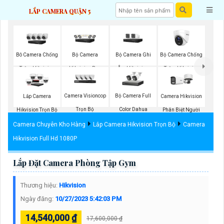
LẮP CAMERA QUẬN 5
Bộ Camera
Bộ Camera Ghi
Bộ Camera Chống
Bô Camera Chống
Hikvision Ban
Âm Hikvision
Trộm Hikvision
Trộm Hikvision
Đêm Có Màu
Camera Visioncop
Bộ Camera Full
Lắp Camera
Camera Hikvision
Trọn Bộ
Color Dahua
Hikvision Trọn Bộ
Phân Biệt Người
Camera Chuyên Kho Hàng
Lắp Camera Hikvision Trọn Bộ
Camera
Hikvision Full Hd 1080P
Lắp Đặt Camera Phòng Tập Gym
Thương hiệu:
Hikvision
Ngày đăng:
10/27/2023 5:42:03 PM
14,540,000 ₫
17,600,000 ₫