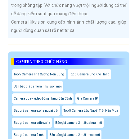
trong phòng tập. Với chức năng vượt trội, người dùng có thể
dễ dàng kiểm soát qua mạng điện thoại.
Camera Hikvision cung cấp hình ảnh chất lượng cao, giúp
người dùng quan sát rõ nét từ xa
CAMERA THEO CHỨC NĂNG
Top 5 Camera nhà Xưởng Nên Dùng
Top 5 Camera Cho Kho Hàng
Bản báo giá camera hikvision mới
Camera quay video Đóng Hàng Cận Cảnh
Gía Camera IP
Báo giá camera ezviz ngoài trời
Top 5 Camera Lắp Ngoài Trời Nên Mua
Báo giá camera wifi ezviz
Báo giá camera 2 mắt dahua mới
Báo giá camera 2 mắt
Bản báo giá camera 2 mắt imou mới