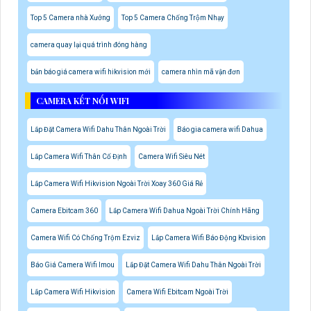
Top 5 Camera nhà Xưởng
Top 5 Camera Chống Trộm Nhạy
camera quay lại quá trình đóng hàng
bản báo giá camera wifi hikvision mới
camera nhìn mã vận đơn
CAMERA KẾT NỐI WIFI
Lắp Đặt Camera Wifi Dahu Thân Ngoài Trời
Báo gia camera wifi Dahua
Lắp Camera Wifi Thân Cố Định
Camera Wifi Siêu Nét
Lắp Camera Wifi Hikvision Ngoài Trời Xoay 360 Giá Rẻ
Camera Ebitcam 360
Lắp Camera Wifi Dahua Ngoài Trời Chính Hãng
Camera Wifi Có Chống Trộm Ezviz
Lắp Camera Wifi Báo Động Kbvision
Báo Giá Camera Wifi Imou
Lắp Đặt Camera Wifi Dahu Thân Ngoài Trời
Lắp Camera Wifi Hikvision
Camera Wifi Ebitcam Ngoài Trời