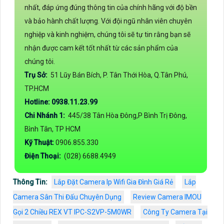
nhất, đáp ứng đúng thông tin của chính hãng với độ bền
và bảo hành chất lượng. Với đội ngũ nhân viên chuyên
nghiệp và kinh nghiệm, chúng tôi sẽ tự tin rằng bạn sẽ
nhận được cam kết tốt nhất từ các sản phẩm của
chúng tôi.
Trụ Sở:
51 Lũy Bán Bích, P. Tân Thới Hòa, Q.Tân Phú,
TP.HCM
Hotline: 0938.11.23.99
Chi Nhánh 1:
445/38 Tân Hòa Đông,P Bình Trị Đông,
Bình Tân, TP HCM
Kỹ Thuật:
0906.855.330
Điện Thoại:
(028) 6688.4949
Thông Tin:
Lắp Đặt Camera Ip Wifi Gia Đình Giá Rẻ
Lắp
Camera Sân Thi Đấu Chuyên Dụng
Review Camera IMOU
Gọi 2 Chiều REX VT IPC-S2VP-5M0WR
Công Ty Camera Tại