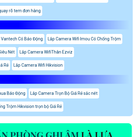
uay rõ tem đơn hàng
 Vantech Có Báo Động
Lắp Camera Wifi Imou Có Chống Trộm
Siêu Nét
Lắp Camera WifiThân Ezviz
iá Rẻ
Lắp Camera Wifi Hikvision
hua Báo Động
Lắp Camera Trọn Bộ Giá Rẻ sắc nét
g Trộm Hikvision trọn bộ Giá Rẻ
ĂN PHÒNG GHI ÂM
LÀ LỰA