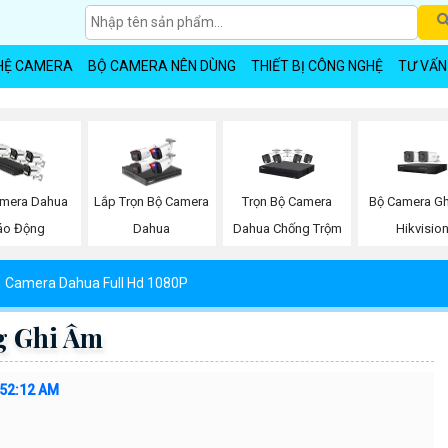
HỆ CAMERA
BỘ CAMERA NÊN DÙNG
THIẾT BỊ CÔNG NGHỆ
TƯ VẤN
Trọn Bộ Camera
Bộ Camera G
mera Dahua
Lắp Trọn Bộ Camera
Dahua Chống Trộm
Hikvisio
áo Động
Dahua
Camera Dahua Full Hd 1080P
g Ghi Âm
:52:12 AM