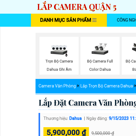
LẮP CAMERA QUẬN 5
DANH MỤC SẢN PHẨM
CÔNG NG
Trọn Bộ Camera
Bộ Camera Full
Bộ Ca
Dahua Ghi Âm
Color Dahua
B
Camera Văn Phòng
Lắp Trọn Bộ Camera Dahua
Lắp Đặt Camera Văn Phòn
Thương hiệu:
Dahua
Ngày đăng:
9/15/2023 11
5,900,000 ₫
9,500,000 ₫