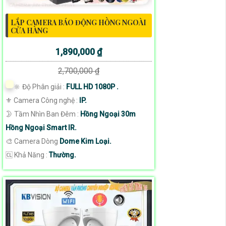
LẮP CAMERA BÁO ĐỘNG HỒNG NGOÀI
CỬA HÀNG
1,890,000 ₫
2,700,000 ₫
🔆 Độ Phân giải :
FULL HD 1080P .
⚜️ Camera Công nghệ :
IP.
🌛 Tầm Nhìn Ban Đêm :
Hồng Ngoại 30m
Hồng Ngoại Smart IR.
🎨 Camera Dòng
Dome Kim Loại.
️🆑 Khả Năng :
Thường.