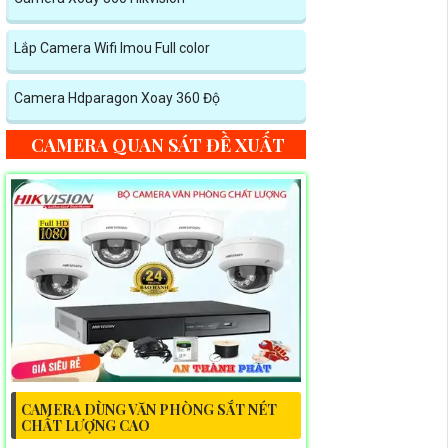
Lắp Camera Wifi Imou Full color
Camera Hdparagon Xoay 360 Độ
CAMERA QUAN SÁT ĐỀ XUẤT
CAMERA DÙNG VĂN PHÒNG SẮT NÉT
CHẤT LƯỢNG CAO