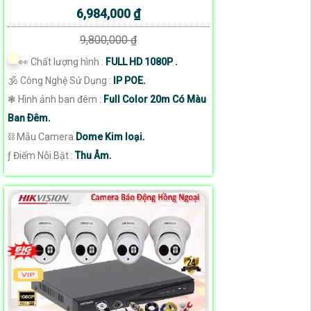
6,984,000 ₫
9,800,000 ₫
️👀 Chất lượng hình :
FULL HD 1080P .
🕉️ Công Nghệ Sử Dụng :
IP POE.
❃ Hình ảnh ban đêm :
Full Color 20m Có Màu
Ban Ðêm.
⛓ Mẫu Camera
Dome Kim loại.
️ƒ Điểm Nỗi Bật :
Thu Âm.