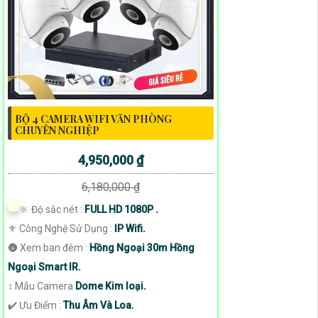
BỘ 4 CAMERA WIFI VĂN PHÒNG
CHUYÊN NGHIỆP
4,950,000 ₫
6,180,000 ₫
🔆 Độ sắc nét :
FULL HD 1080P .
⚜️ Công Nghệ Sử Dụng :
IP Wifi.
🌚 Xem ban đêm :
Hồng Ngoại 30m Hồng
Ngoại Smart IR.
↕️ Mẫu Camera
Dome Kim loại.
️✔️ Ưu Điểm :
Thu Âm Và Loa.