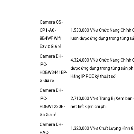
Camera CS-
CP1-A0-
1,533,000 VNĐ Chức Năng Chính Ch
8B4WF Wifi
luôn được ứng dụng trong từng 
Ezviz Giá rẻ
Camera DH-
4,324,000 VNĐ Chức Năng Chính Ch
IPC-
được ứng dụng trong từng sản p
HDBW3441EP-
Hãng IP POE kỹ thuật số
S Giá rẻ
Camera DH-
IPC-
2,710,000 VNĐ Trang Bị Xem ban
HDBW1230E-
nét tiết kiệm chi phí
S5 Giá rẻ
Camera DH-
1,320,000 VNĐ Chất Lượng Hình 8
HAC-