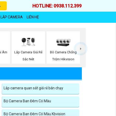
HOTLINE: 0938.112.399
 LẮP CAMERA
LIÊN HỆ
hi Âm
Lắp Camera Giá Rẻ
Bô Camera Chống
n
Sắc Nét
Trộm Hikvision
Lắp camera quan sát giá rẻ bán chạy
Bộ Camera Ban Đêm Có Màu
Bộ Camera Ban Đêm Có Màu Kbvision