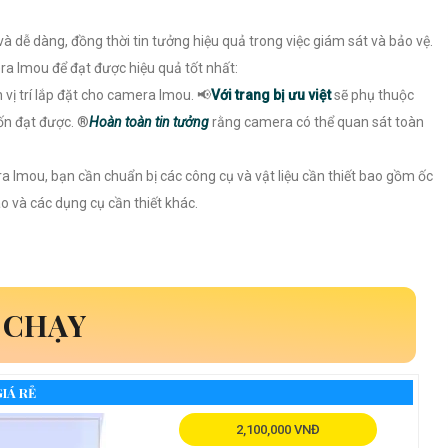
 dễ dàng, đồng thời tin tưởng hiệu quả trong việc giám sát và bảo vệ.
era Imou để đạt được hiệu quả tốt nhất:
nh vị trí lắp đặt cho camera Imou. 📢
Với trang bị ưu việt
sẽ phụ thuộc
n đạt được. ®️
Hoàn toàn tin tưởng
rằng camera có thể quan sát toàn
era Imou, bạn cần chuẩn bị các công cụ và vật liệu cần thiết bao gồm ốc
áo và các dụng cụ cần thiết khác.
 CHẠY
IÁ RẺ
2,100,000 VNĐ