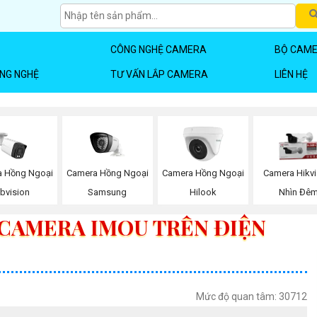
CÔNG NGHỆ CAMERA
BỘ CAME
ÔNG NGHỆ
TƯ VẤN LẮP CAMERA
LIÊN HỆ
Camera Hồng Ngoại
 Hồng Ngoại
Camera Hồng Ngoại
Camera Hikvi
Samsung
bvision
Hilook
Nhìn Đê
 CAMERA IMOU TRÊN ĐIỆN
Mức độ quan tâm: 30712