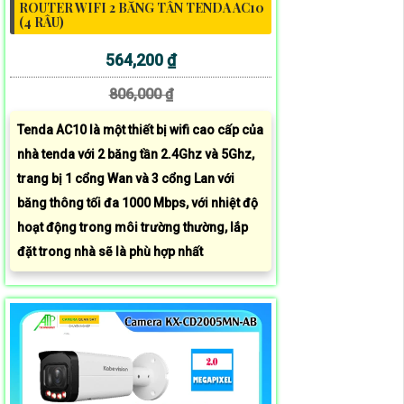
ROUTER WIFI 2 BĂNG TẦN TENDA AC10
(4 RÂU)
564,200 ₫
806,000 ₫
Tenda AC10 là một thiết bị wifi cao cấp của
nhà tenda với 2 băng tần 2.4Ghz và 5Ghz,
trang bị 1 cổng Wan và 3 cổng Lan với
băng thông tối đa 1000 Mbps, với nhiệt độ
hoạt động trong môi trường thường, lắp
đặt trong nhà sẽ là phù hợp nhất