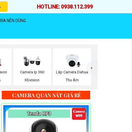
HOTLINE: 0938.112.399
RA NÊN DÙNG
Lắp Camera Dahua
sion
Camera Ip 360
Thu Âm
m
Kbvision
CAMERA QUAN SÁT GIÁ RẺ