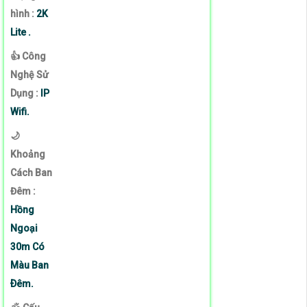
hình :
2K
Lite .
👍 Công
Nghệ Sử
Dụng :
IP
Wifi.
🌙
Khoảng
Cách Ban
Đêm :
Hồng
Ngoại
30m Có
Màu Ban
Ðêm.