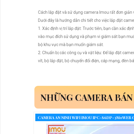
Cách lắp đặt và sử dụng camera Imou rất đơn giản và
Dưới đây là hướng dẫn chi tiết cho việc lắp đặt cam
1. Xác định vị trí lắp đặt: Trước tiên, bạn cần xác đị
vào mục đích sử dụng và phạm vi giám sát bạn muố
bộ khu vực mà bạn muốn giám sát.
2. Chuẩn bị các công cụ và vật liệu: Để lắp đặt cam
vít, bộ lắp đặt, bộ chuyển đổi điện, cáp mạng, đèn b
NHỮNG CAMERA BÁN
CAMERA AN NINH WIFI IMOU IPC-S6DP-3M0WEB G