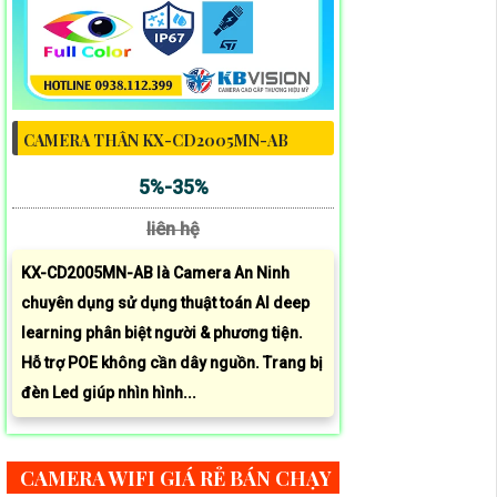
CAMERA THÂN KX-CD2005MN-AB
5%-35%
liên hệ
KX-CD2005MN-AB là Camera An Ninh
chuyên dụng sử dụng thuật toán AI deep
learning phân biệt người & phương tiện.
Hỗ trợ POE không cần dây nguồn. Trang bị
đèn Led giúp nhìn hình...
CAMERA WIFI GIÁ RẺ BÁN CHẠY