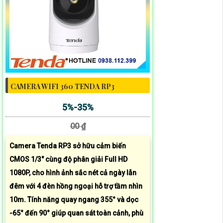
CAMERA WIFI 360 TENDA RP3
5%-35%
00 ₫
Camera Tenda RP3 sở hữu cảm biến
CMOS 1/3" cùng độ phân giải Full HD
1080P, cho hình ảnh sắc nét cả ngày lẫn
đêm với 4 đèn hồng ngoại hỗ trợ tầm nhìn
10m. Tính năng quay ngang 355° và dọc
-65° đến 90° giúp quan sát toàn cảnh, phù