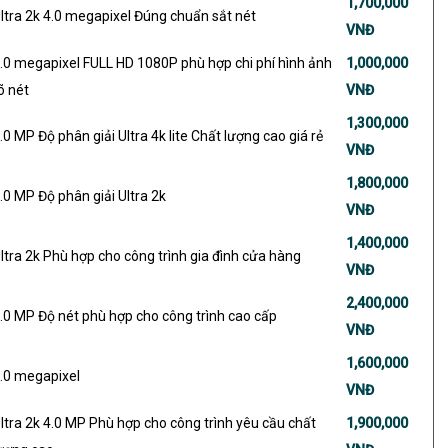
1,700,000
ltra 2k 4.0 megapixel Đúng chuẩn sắt nét
VNĐ
.0 megapixel FULL HD 1080P phù hợp chi phí hình ảnh
1,000,000
õ nét
VNĐ
1,300,000
.0 MP Độ phân giải Ultra 4k lite Chất lượng cao giá rẻ
VNĐ
1,800,000
.0 MP Độ phân giải Ultra 2k
VNĐ
1,400,000
ltra 2k Phù hợp cho công trình gia đình cửa hàng
VNĐ
2,400,000
.0 MP Độ nét phù hợp cho công trình cao cấp
VNĐ
1,600,000
.0 megapixel
VNĐ
ltra 2k 4.0 MP Phù hợp cho công trình yêu cầu chất
1,900,000