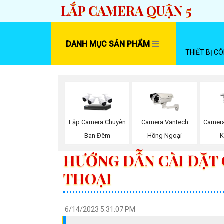
LẮP CAMERA QUẬN 5
DANH MỤC SẢN PHẨM
THIẾT BỊ C
Lắp Camera Chuyên
Camera Vantech
Camera
Ban Đêm
Hồng Ngoại
K
HƯỚNG DẪN CÀI ĐẶT
THOẠI
6/14/2023 5:31:07 PM