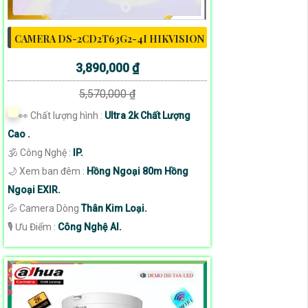
CAMERA DS-2CD2T63G2-4I HIKVISION
3,890,000 ₫
5,570,000 ₫
️👀 Chất lượng hình :
Ultra 2k Chất Lượng
Cao .
🕉️ Công Nghệ :
IP.
🌙 Xem ban đêm :
Hồng Ngoại 80m Hồng
Ngoại EXIR.
💦 Camera Dòng
Thân Kim Loại.
️🎙 Ưu Điểm :
Công Nghệ AI.