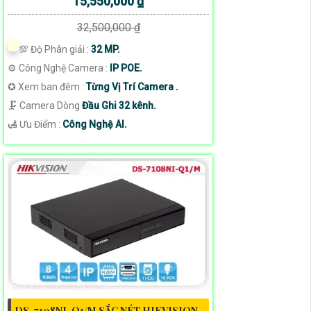
15,550,000 ₫
32,500,000 ₫
💯 Độ Phân giải :
32 MP.
⚙ Công Nghệ Camera :
IP POE.
✪ Xem ban đêm :
Từng Vị Trí Camera .
🗜️ Camera Dòng
Đầu Ghi 32 kênh.
️🛃 Ưu Điểm :
Công Nghệ AI.
DS-7108NI-Q1/M SẮC NÉT HIKVISION