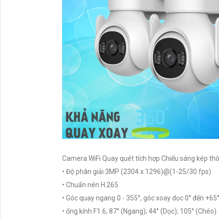
Camera WiFi Quay quét tích hợp Chiếu sáng kép t
• Độ phân giải 3MP (2304 x 1296)@(1-25/30 fps)
• Chuẩn nén H.265
• Góc quay ngang 0 - 355°, góc xoay dọc 0° đến +65
• ống kính F1.6, 87° (Ngang); 44° (Dọc); 105° (Chéo)