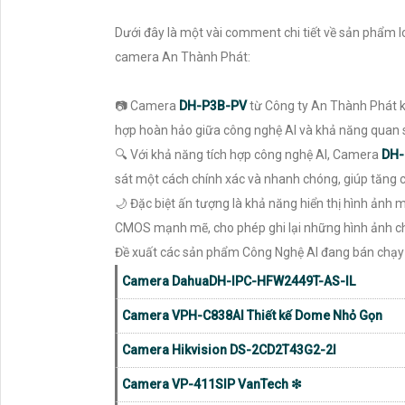
Dưới đây là một vài comment chi tiết về sản phẩm 
camera An Thành Phát:
📷 Camera
DH-P3B-PV
từ Công ty An Thành Phát kh
hợp hoàn hảo giữa công nghệ AI và khả năng quan
🔍 Với khả năng tích hợp công nghệ AI, Camera
DH-
sát một cách chính xác và nhanh chóng, giúp tăng c
🌙 Đặc biệt ấn tượng là khả năng hiển thị hình ảnh 
CMOS mạnh mẽ, cho phép ghi lại những hình ảnh chấ
Đề xuất các sản phẩm Công Nghệ AI đang bán chạy
Camera DahuaDH-IPC-HFW2449T-AS-IL
Camera VPH-C838AI Thiết kế Dome Nhỏ Gọn
Camera Hikvision DS-2CD2T43G2-2I
Camera VP-411SIP VanTech ❇