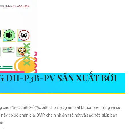
NG
DH-P3B-PV
SẢN XUẤT BỞI
g cao được thiết kế đặc biệt cho việc giám sát khuôn viên rộng và sử
này có độ phân giải 3MP, cho hình ảnh rõ nét và sắc nét, giúp bạn
át.