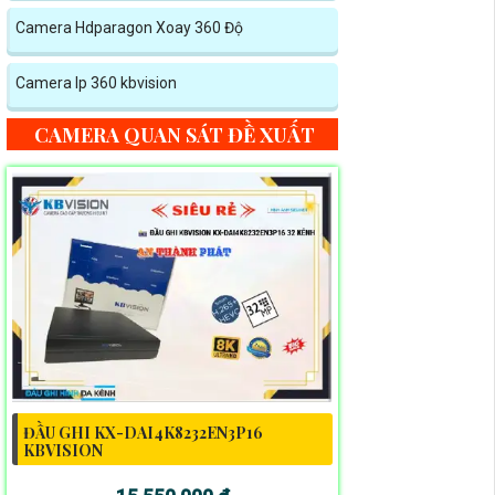
Camera Hdparagon Xoay 360 Độ
Camera Ip 360 kbvision
CAMERA QUAN SÁT ĐỀ XUẤT
ĐẦU GHI KX-DAI4K8232EN3P16
KBVISION