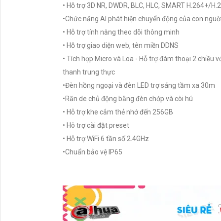
• Hỗ trợ 3D NR, DWDR, BLC, HLC, SMART H.264+/H.
•Chức năng Al phát hiện chuyển động của con nguời
• Hỗ trợ tính năng theo dõi thông minh
• Hỗ trợ giao diện web, tên miền DDNS
• Tích hợp Micro và Loa - Hỗ trợ đàm thoại 2 chiều 
thanh trung thực
•Đèn hồng ngoại và đèn LED trợ sáng tầm xa 30m
•Răn de chủ động bằng đèn chớp và còi hú
• Hỗ trợ khe cắm thẻ nhớ đến 256GB
• Hô trợ cài đặt preset
• Hỗ trợ WiFi 6 tần số 2.4GHz
•Chuẩn bảo vệ IP65