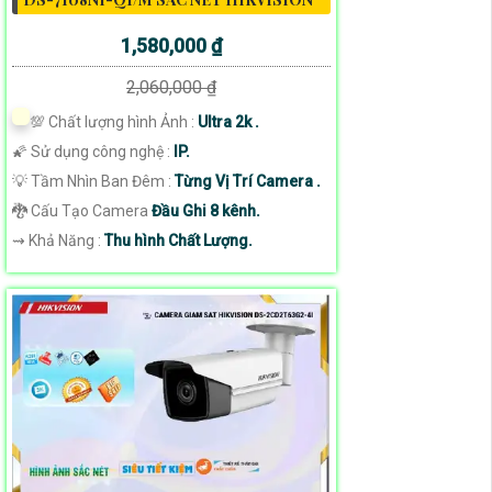
1,580,000 ₫
2,060,000 ₫
💯 Chất lượng hình Ảnh :
Ultra 2k .
🌠 Sử dụng công nghệ :
IP.
💡 Tầm Nhìn Ban Đêm :
Từng Vị Trí Camera .
🐉️ Cấu Tạo Camera
Đầu Ghi 8 kênh.
️⇝ Khả Năng :
Thu hình Chất Lượng.