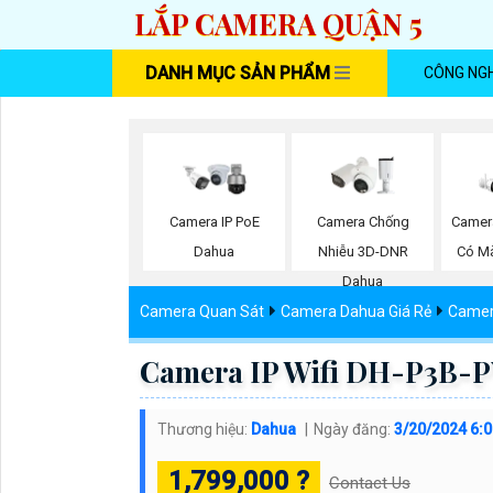
LẮP CAMERA QUẬN 5
DANH MỤC SẢN PHẨM
CÔNG NG
Camera IP PoE
Camera Chống
Camer
Dahua
Nhiễu 3D-DNR
Có M
Dahua
Camera Quan Sát
Camera Dahua Giá Rẻ
Camer
Camera IP Wifi DH-P3B-P
Thương hiệu:
Dahua
Ngày đăng:
3/20/2024 6:
1,799,000 ?
Contact Us