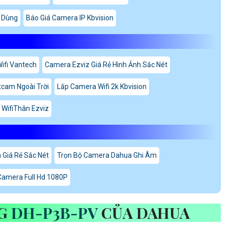
 Dùng
Báo Giá Camera IP Kbvision
ifi Vantech
Camera Ezviz Giá Rẻ Hình Ảnh Sắc Nét
tcam Ngoài Trời
Lắp Camera Wifi 2k Kbvision
WifiThân Ezviz
 Giá Rẻ Sắc Nét
Trọn Bộ Camera Dahua Ghi Âm
 Camera Full Hd 1080P
NG
DH-P3B-PV
CỦA DAHUA