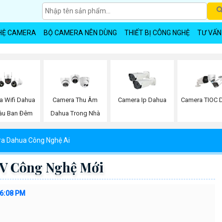
HỆ CAMERA
BỘ CAMERA NÊN DÙNG
THIẾT BỊ CÔNG NGHỆ
TƯ VẤN
a Wifi Dahua
Camera Thu Âm
Camera Ip Dahua
Camera TIOC 
àu Ban Đêm
Dahua Trong Nhà
a Dahua Công Nghệ Ai
V Công Nghệ Mới
06:08 PM