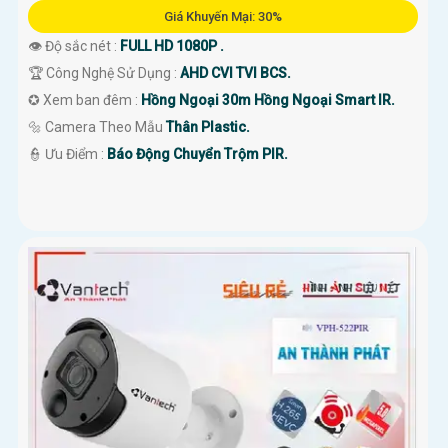
Giá Khuyến Mại: 30%
👁 Độ sắc nét :
FULL HD 1080P .
🏆 Công Nghệ Sử Dụng :
AHD CVI TVI BCS.
✪ Xem ban đêm :
Hồng Ngoại 30m Hồng Ngoại Smart IR.
🔩 Camera Theo Mẫu
Thân Plastic.
️👮 Ưu Điểm :
Báo Động Chuyển Trộm PIR.