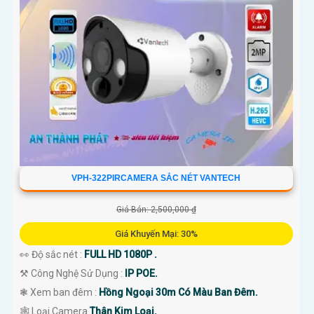
VPH-322PIRCAMERA SẮC NÉT VANTECH
Giá Bán: 2,500,000 ₫
Giá Khuyến Mại: 30%
👀 Độ sắc nét :
FULL HD 1080P .
⚒ Công Nghệ Sử Dụng :
IP POE.
❃ Xem ban đêm :
Hồng Ngoại 30m Có Màu Ban Đêm.
🕸️ Loại Camera
Thân Kim Loại.