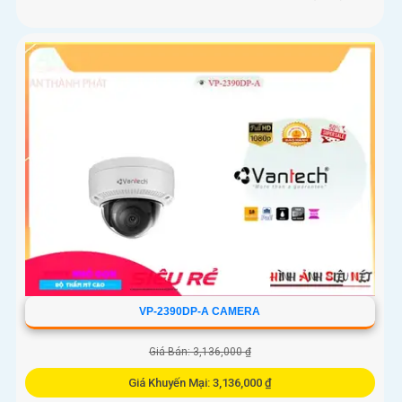
VP-2390DP-A CAMERA
Giá Bán: 3,136,000 ₫
Giá Khuyến Mại: 3,136,000 ₫