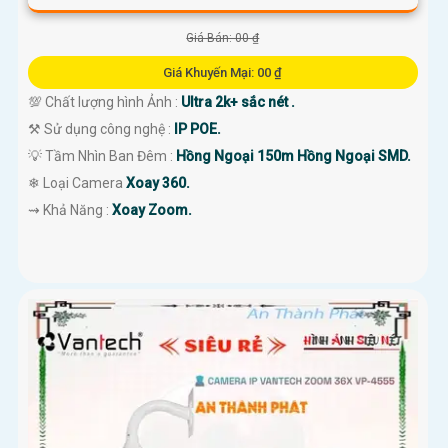
Giá Bán: 00 ₫
Giá Khuyến Mại: 00 ₫
💯 Chất lượng hình Ảnh :
Ultra 2k+ sắc nét .
⚒ Sử dụng công nghệ :
IP POE.
💡 Tầm Nhìn Ban Đêm :
Hồng Ngoại 150m Hồng Ngoại SMD.
❄ Loại Camera
Xoay 360.
️⇝ Khả Năng :
Xoay Zoom.