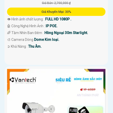
Giá Bán: 2,700,000 ₫
Giá Khuyến Mại: 30%
👁 Hình ảnh chất lượng :
FULL HD 1080P .
🤖️ Công Nghệ Hình Ảnh :
IP POE.
🌈 Tầm Nhìn Ban Đêm :
Hồng Ngoại 30m Starlight.
🎨 Camera Dòng
Dome Kim loại.
️➲ Khả Năng :
Thu Âm.