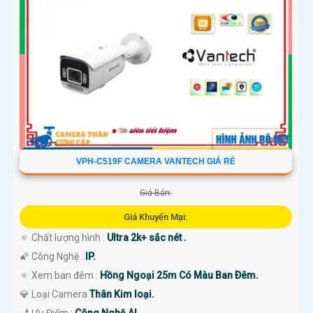
'
VPH-C519F CAMERA VANTECH GIÁ RẺ
Giá Bán:
Giá Khuyến Mại:
🔅 Chất lượng hình :
Ultra 2k+ sắc nét .
🌠 Công Nghệ :
IP.
🔅 Xem ban đêm :
Hồng Ngoại 25m Có Màu Ban Ðêm.
💎 Loại Camera
Thân Kim loại.