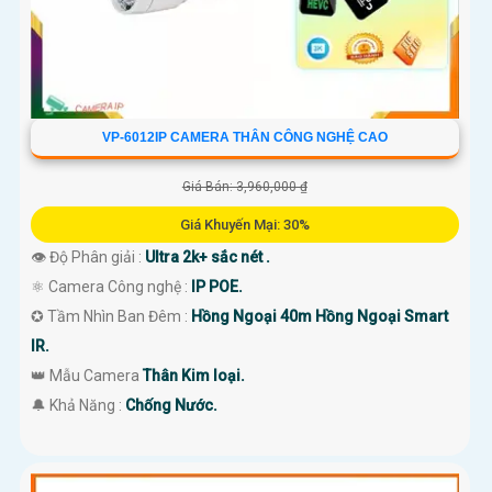
VP-6012IP CAMERA THÂN CÔNG NGHỆ CAO
Giá Bán: 3,960,000 ₫
Giá Khuyến Mại: 30%
👁 Độ Phân giải :
Ultra 2k+ sắc nét .
⚛️ Camera Công nghệ :
IP POE.
✪ Tầm Nhìn Ban Đêm :
Hồng Ngoại 40m Hồng Ngoại Smart
IR.
👑 Mẫu Camera
Thân Kim loại.
️🔔 Khả Năng :
Chống Nước.