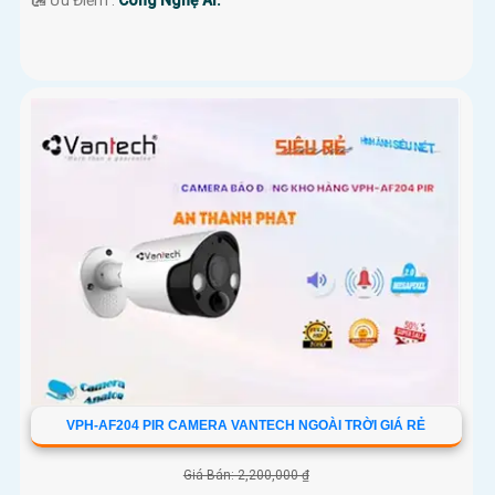
️🛃 Ưu Điểm :
Công Nghệ AI.
VPH-AF204 PIR CAMERA VANTECH NGOÀI TRỜI GIÁ RẺ
Giá Bán: 2,200,000 ₫