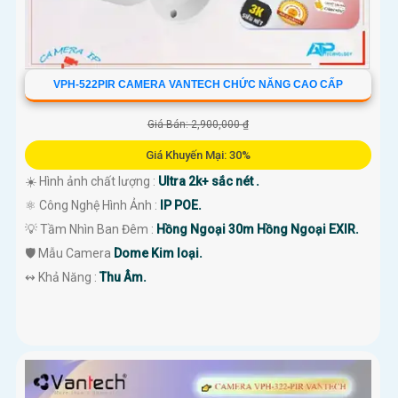
VPH-522PIR CAMERA VANTECH CHỨC NĂNG CAO CẤP
Giá Bán: 2,900,000 ₫
Giá Khuyến Mại: 30%
☀️ Hình ảnh chất lượng :
Ultra 2k+ sắc nét .
⚛️ Công Nghệ Hình Ảnh :
IP POE.
💡 Tầm Nhìn Ban Đêm :
Hồng Ngoại 30m Hồng Ngoại EXIR.
🛡 Mẫu Camera
Dome Kim loại.
️↭ Khả Năng :
Thu Âm.