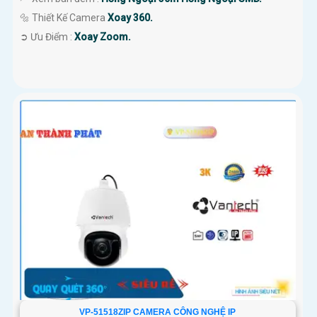
🔩 Thiết Kế Camera
Xoay 360.
️➲ Ưu Điểm :
Xoay Zoom.
VP-51518ZIP CAMERA CÔNG NGHỆ IP