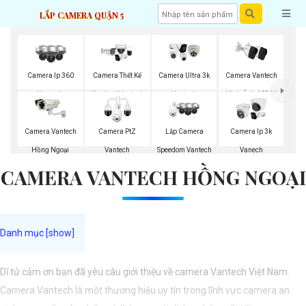
LẮP CAMERA QUẬN 5
Camera Ip 360
Camera Thết Kế
Camera Ultra 3k
Camera Vantech
Vantech
Kim Loại Vantech
Vantech
Hình Ảnh 1080P
Camera Vantech
Camera PtZ
Lắp Camera
Camera Ip 3k
Hồng Ngoại
Vantech
Speedom Vantech
Vanech
CAMERA VANTECH HỒNG NGOẠI
Dĩ tử cảm ơn bạn đã yêu câu giới thiệu về camera Vantech Việt Nam.
Camera Vantech là một thương hiệu uy tín trong lĩnh vực camera an