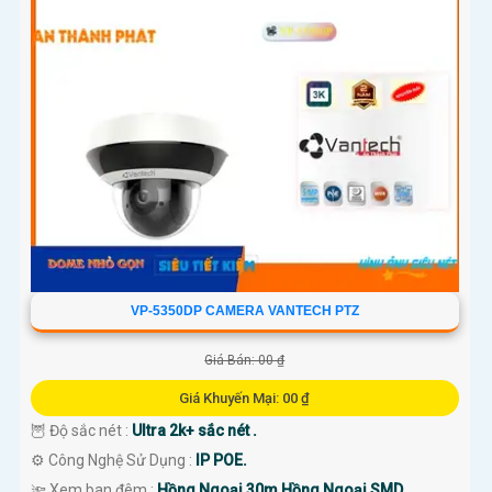
VP-5350DP CAMERA VANTECH PTZ
Giá Bán: 00 ₫
Giá Khuyến Mại: 00 ₫
🦉 Độ sắc nét :
Ultra 2k+ sắc nét .
⚙ Công Nghệ Sử Dụng :
IP POE.
🔦 Xem ban đêm :
Hồng Ngoại 30m Hồng Ngoại SMD.