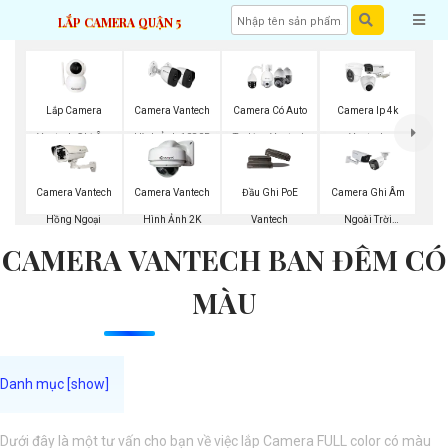
LẮP CAMERA QUẬN 5
Lắp Camera
Camera Vantech
Camera Có Auto
Camera Ip 4k
Vantech Ghi Âm
Hình Ảnh 1080P
Traking Vantech
Vantech
Camera Vantech
Camera Vantech
Đầu Ghi PoE
Camera Ghi Âm
Hồng Ngoại
Hình Ảnh 2K
Vantech
Ngoài Trời
CAMERA VANTECH BAN ĐÊM CÓ
Kbvision
MÀU
Dưới đây là một tư vấn cho bạn về việc lắp Camera FULL color có màu