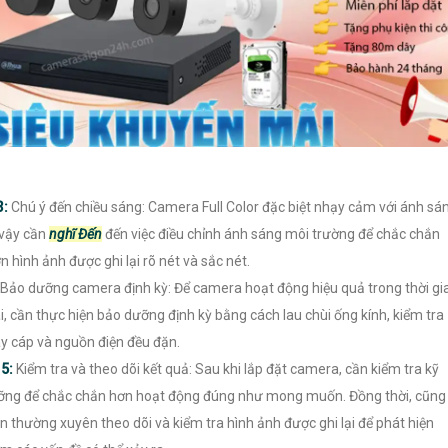
3:
Chú ý đến chiều sáng: Camera Full Color đặc biệt nhạy cảm với ánh sá
 vậy cần
nghĩ Đến
đến việc điều chỉnh ánh sáng môi trường để chắc chắn
n hình ảnh được ghi lại rõ nét và sắc nét.
Bảo dưỡng camera định kỳ: Để camera hoạt động hiệu quả trong thời gi
i, cần thực hiện bảo dưỡng định kỳ bằng cách lau chùi ống kính, kiểm tra
y cáp và nguồn điện đều đặn.
️
5:
Kiểm tra và theo dõi kết quả: Sau khi lắp đặt camera, cần kiểm tra kỹ
ỡng để chắc chắn hơn hoạt động đúng như mong muốn. Đồng thời, cũng
n thường xuyên theo dõi và kiểm tra hình ảnh được ghi lại để phát hiện