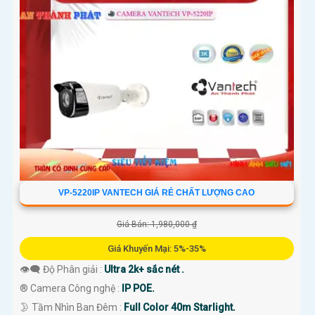
'
VP-5220IP VANTECH GIÁ RẺ CHẤT LƯỢNG CAO
Giá Bán: 1,980,000 ₫
Giá Khuyến Mại: 5%-35%
👁️‍🗨 Độ Phân giải :
Ultra 2k+ sắc nét .
®️ Camera Công nghệ :
IP POE.
🌛 Tầm Nhìn Ban Đêm :
Full Color 40m Starlight.