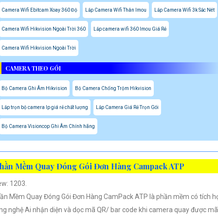
Camera Wifi Ebitcam Xoay 360 Độ
Lắp Camera Wifi Thân Imou
Lắp Camera Wifi 3k Sắc Nét
Camera Wifi Hikvision Ngoài Trời 360
Lắp camera wifi 360 Imou Giá Rẻ
Camera Wifi Hikvision Ngoài Trời
CAMERA THEO GÓI
Bộ Camera Ghi Âm Hikvision
Bộ Camera Chống Trộm Hikvision
Lắp trọn bộ camera Ip giá rẻ chất lượng
Lắp Camera Giá Rẻ Trọn Gói
Bộ Camera Visioncop Ghi Âm Chính hãng
hần Mềm Quay Đóng Gói Đơn Hàng Campack ATP
ew: 1203.
ần Mềm Quay Đóng Gói Đơn Hàng CamPack ATP là phần mềm có tích h
ng nghệ Ai nhận diện và dọc mã QR/ bar code khi camera quay được mã