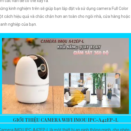
m các vấn đề có thể xảy ra.
ững kinh nghiệm trên sẽ giúp bạn lắp đặt và sử dụng camera Full Color
t cách hiệu quả và chắc chắn hơn an toàn cho ngôi nhà, cửa hàng hoặc
anh nghiệp của bạn.
GIỚI THIỆU CAMERA WIFI IMOU IPC-A42EP-L
Camera IMOU IPC-A42EP-L là một thiết bị an ninh thông minh, cho phép