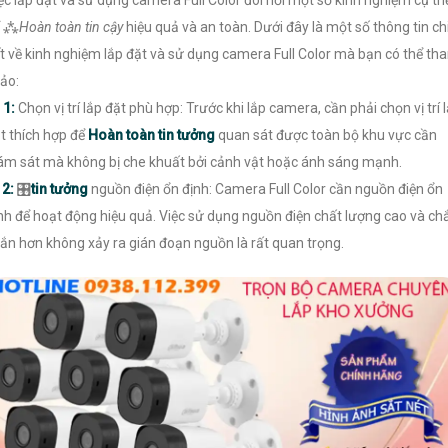
ể ⁂
Hoàn toàn tin cậy
hiệu quả và an toàn. Dưới đây là một số thông tin ch
ết về kinh nghiệm lắp đặt và sử dụng camera Full Color mà bạn có thể th
ảo:

1:
Chọn vị trí lắp đặt phù hợp: Trước khi lắp camera, cần phải chọn vị trí 
t thích hợp để
Hoàn toàn tin tưởng
quan sát được toàn bộ khu vực cần
ám sát mà không bị che khuất bởi cảnh vật hoặc ánh sáng mạnh.

2:
🎛
tin tưởng
nguồn điện ổn định: Camera Full Color cần nguồn điện ổn
nh để hoạt động hiệu quả. Việc sử dụng nguồn điện chất lượng cao và ch
ắn hơn không xảy ra gián đoạn nguồn là rất quan trọng.