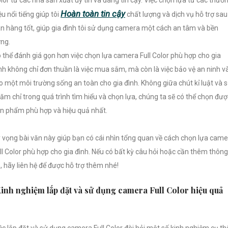
Hoàn toàn tin cậy
ệu nổi tiếng giúp tôi
chất lượng và dịch vụ hỗ trợ sau
n hàng tốt, giúp gia đình tôi sử dụng camera một cách an tâm và bền
ng.
 thể đánh giá gọn hơn việc chọn lựa camera Full Color phù hợp cho gia
nh không chỉ đơn thuần là việc mua sắm, mà còn là việc bảo vệ an ninh v
o một môi trường sống an toàn cho gia đình. Không giữa chút kỉ luật và 
ăm chỉ trong quá trình tìm hiểu và chọn lựa, chúng ta sẽ có thể chọn đượ
n phẩm phù hợp và hiệu quả nhất.
 vọng bài văn này giúp bạn có cái nhìn tổng quan về cách chọn lựa cam
ll Color phù hợp cho gia đình. Nếu có bất kỳ câu hỏi hoặc cần thêm thông
n, hãy liên hệ để được hỗ trợ thêm nhé!
inh nghiệm lắp đặt và sử dụng camera Full Color hiệu quả
ệc lắp đặt và sử dụng camera Full Color đòi hỏi một số kinh nghiệm cụ th