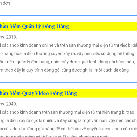
n đơn
hần Mềm Quản Lý Đóng Hàng
ew: 2318.
i các shop kinh doanh online và trên sàn thương mại điện tử thì việc bị đ
áo hàng hóa là điều thường xuyên xảy ra, vậy nên việc sử dụng hệ thống
ần mềm quản lý đơn hàng, nhìn thấy được quá trình đóng gói hàng hóa,
m theo đấy là quy trình đóng gói cũng được ghi lại một cách dễ dàng
hần Mềm Quay Video Đóng Hàng
ew: 2040.
i các shop kinh doanh trên sàn thương mại điện tử thì hiện trạng bị tráo
ng là điều xảy ra cực kì nhiều và đây cũng là một vấn nạn, vậy nên các s
ải có video lúc đóng gói hàng để có thể bảo vệ quyền lợi cho shop của mì