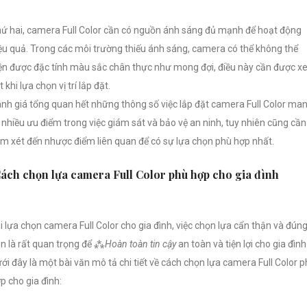
ứ hai, camera Full Color cần có nguồn ánh sáng đủ mạnh để hoạt động
ệu quả. Trong các môi trường thiếu ánh sáng, camera có thể không thể
ện được đặc tính màu sắc chân thực như mong đợi, điều này cần được 
t khi lựa chọn vị trí lắp đặt.
nh giá tổng quan hết những thông số việc lắp đặt camera Full Color ma
i nhiều ưu điểm trong việc giám sát và bảo vệ an ninh, tuy nhiên cũng cần
m xét đến nhược điểm liên quan để có sự lựa chọn phù hợp nhất.
ách chọn lựa camera Full Color phù hợp cho gia đình
i lựa chọn camera Full Color cho gia đình, việc chọn lựa cẩn thận và đún
n là rất quan trọng để ⁂
Hoàn toàn tin cậy
an toàn và tiện lợi cho gia đình
ới đây là một bài văn mô tả chi tiết về cách chọn lựa camera Full Color 
p cho gia đình: