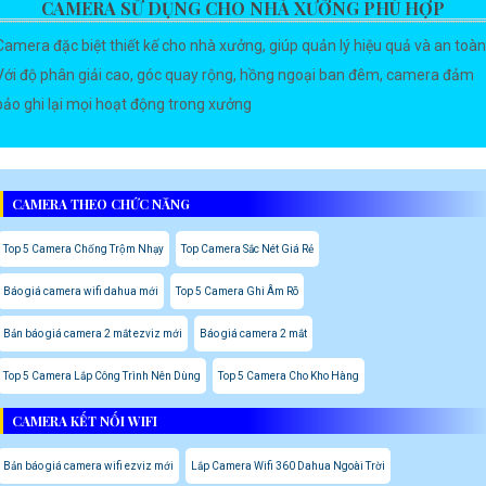
CAMERA SỬ DỤNG CHO NHÀ XƯỞNG PHÙ HỢP
Camera đặc biệt thiết kế cho nhà xưởng, giúp quản lý hiệu quả và an toàn
Với độ phân giải cao, góc quay rộng, hồng ngoại ban đêm, camera đảm
bảo ghi lại mọi hoạt động trong xưởng
CAMERA THEO CHỨC NĂNG
Top 5 Camera Chống Trộm Nhạy
Top Camera Sắc Nét Giá Rẻ
Báo giá camera wifi dahua mới
Top 5 Camera Ghi Âm Rõ
Bản báo giá camera 2 mắt ezviz mới
Báo giá camera 2 mắt
Top 5 Camera Lắp Công Trình Nên Dùng
Top 5 Camera Cho Kho Hàng
CAMERA KẾT NỐI WIFI
Bản báo giá camera wifi ezviz mới
Lắp Camera Wifi 360 Dahua Ngoài Trời