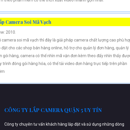
m theo phần mềm có thể trích xuất video nhanh gọn nhất
ắp Camera Soi Mã Vạch
ew: 2010.
i camera soi mã vạch thì đây là giải pháp camera chất lượng cao phù hợ
p đặt cho các shop bán hàng online, hỗ trợ cho quản lý đơn hàng, quản lý
n gói hàng, camera có thể nhìn mã vận đơn kèm theo đấy nhìn thấy đượ
y trình đóng gói hàng hóa, có thể tải video đơn hàng trực tiếp trên phần
ềm
CÔNG TY LẮP CAMERA QUẬN 5 UY TÍN
Công ty chuyên tư vấn khách hàng lắp đặt và sử dụng những dòng