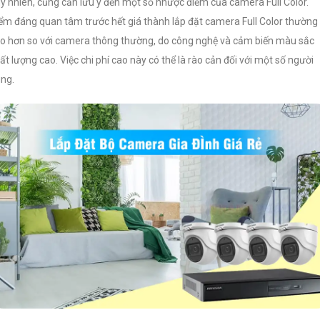
y nhiên, cũng cần lưu ý đến một số nhược điểm của camera Full Color.
ểm đáng quan tâm trước hết giá thành lắp đặt camera Full Color thường
o hơn so với camera thông thường, do công nghệ và cảm biến màu sắc
ất lượng cao. Việc chi phí cao này có thể là rào cản đối với một số người
ng.