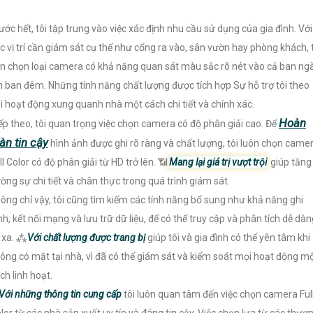
ước hết, tôi tập trung vào việc xác định nhu cầu sử dụng của gia đình. Với
c vị trí cần giám sát cụ thể như cổng ra vào, sân vườn hay phòng khách, 
n chọn loại camera có khả năng quan sát màu sắc rõ nét vào cả ban ng
n ban đêm. Những tính năng chất lượng được tích hợp Sự hỗ trợ tôi theo
i hoạt động xung quanh nhà một cách chi tiết và chính xác.
Hoàn
ếp theo, tôi quan trọng việc chọn camera có độ phân giải cao. Để
àn tin cậy
hình ảnh được ghi rõ ràng và chất lượng, tôi luôn chọn came
ll Color có độ phân giải từ HD trở lên. 📶
Mang lại giá trị vượt trội
giúp tăng
ờng sự chi tiết và chân thực trong quá trình giám sát.
ông chỉ vậy, tôi cũng tìm kiếm các tính năng bổ sung như khả năng ghi
nh, kết nối mạng và lưu trữ dữ liệu, để có thể truy cập và phân tích dễ dàn
 xa. ⁂
Với chất lượng được trang bị
giúp tôi và gia đình có thể yên tâm khi
ông có mặt tại nhà, vì đã có thể giám sát và kiểm soát mọi hoạt động m
ch linh hoạt.
Với những thông tin cung cấp
tôi luôn quan tâm đến việc chọn camera Ful
lor từ các nhà sản xuất uy tín và đáng tin cậy. Việc chọn lựa từ các thươ