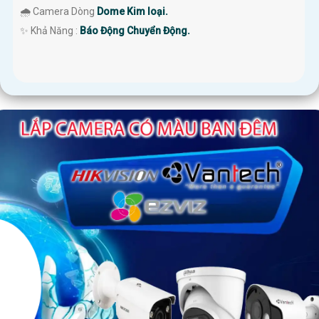
🌧️ Camera Dòng
Dome Kim loại.
️✨ Khả Năng :
Báo Động Chuyển Động.