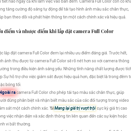
i tiết nào ngay cả khi làm việc vào ban đêm. Camera Full Color còn có kh
ng tăng cường độ sáng tự động để tái tạo hình ảnh màu sắc chân thực,
úp bạn theo dõi và phát hiện thông tin một cách chính xác và hiệu quả.
u điểm và nhược điểm khi lắp đặt camera Full Color
ệc lắp đặt camera Full Color đem lại nhiều ưu điểm đáng giá. Trước hết,
nh ảnh thu được từ camera Full Color sẽ rõ nét hơn so với camera thông
ường trong điều kiện ánh sáng yếu. Những tính năng chất lượng được tíc
p Sự hỗ trợ cho việc giám sát được hiệu quả hơn, đặc biệt là trong đêm t
ặc bóng tối.
Ngoài ra
camera Full Color cho phép tái tạo màu sắc chân thực, giúp
ười dùng phân biệt và nhận biết màu sắc của các đối tượng trong video
ám sát một cách chính xác. 📶
Mang lại giá trị vượt trội
cực kỳ giá trị cao
ong việc nhận diện và xác định thông tin liên quan đến các sự kiện hoặc
nh vi bất thường.