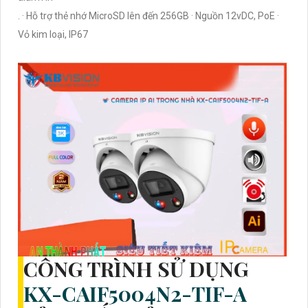
. · Hỗ trợ thẻ nhớ MicroSD lên đến 256GB · Nguồn 12vDC, PoE ·
Vỏ kim loại, IP67
CÔNG TRÌNH SỬ DỤNG
KX-CAIF5004N2-TIF-A