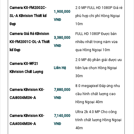
Camera KX-FM2002C-
2.0 MP FULL HD 1080P Giá rẻ
1,900,000
SL-A KBvision Thiết kế
phù hợp chi phí Hồng Ngoại
VNĐ
Đẹp
10m
Camera Giá Rẻ KBvision
FULL HD 1080P Được bán
3,380,000
KX-FM2001C-DL-A Thiết
nhiều nhất trong năm vừa
VNĐ
kế Đẹp
qua Hồng Ngoại 10m
2.0 MP độ phân giải được ưu
Camera KX-WF21
Liên Hệ
tiên lựa chọn Hồng Ngoại
KBvision Chất Lượng
30m
8.0 megapixel Đáp ứng nhu
Camera KBvision KX-
7,880,000
cầu hình chất lượng cao
CAi8004MSN-A
VNĐ
Hồng Ngoại 40m
Ultra 2k 4.0 MP Cho công
Camera KBvision KX-
7,140,000
trình chất lượng Hồng Ngoại
CAi4004MSN-A
VNĐ
40m