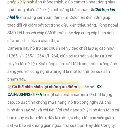
phép xử lý hình ảnh thông minh, giúp camera hoạt động hiệu
quả trong nhiều điều kiện ánh sáng khác nhau. 📽
Chú trọn lớn
nhất là
khả năng xem ban đêm Full Color lên đến 30m giúp
theo dõi và giám sát tốt trong điều kiện thiếu sáng. Hồng ngoại
SMD kết hợp với chip CMOS màu sắc đẹp cung cấp hình ảnh
sắc nét, chi tiết, và chân thực.
Camera này hỗ trợ các chuẩn nén video chất lượng cao như
H.265+/H.265/H.264+/H.264, giúp tối ưu hóa việc lưu trữ và
truyền tải dữ liệu. Khả năng giám sát tốt trong môi trường ánh
sáng yếu với công nghệ Starlight là một lợi thế lớn của sản
phẩm này.
️🥈
Có thể nhìn nhận lại những ưu điểm
Ip sắc nét
KX-
CAiF5004N2-TiF-A
là một sản phẩm camera IP chất lượng
cao, có đặc tính chống mưa nắng, hỗ trợ công nghệ AI, cho
hình ảnh sắc nét và chi tiết. Với khả năng xử lý hình ảnh tốt ở cả
ban ngày và ban đêm, đây là một lựa chọn tốt cho việc giám
sát và bảo vệ không gian ngoại trời của bạn. Hãy đến Công ty