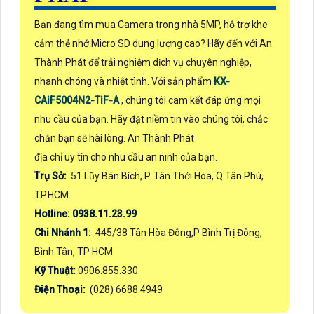
Bạn đang tìm mua Camera trong nhà 5MP, hỗ trợ khe
cắm thẻ nhớ Micro SD dung lượng cao? Hãy đến với An
Thành Phát để trải nghiệm dịch vụ chuyên nghiệp,
nhanh chóng và nhiệt tình. Với sản phẩm
KX-
CAiF5004N2-TiF-A
, chúng tôi cam kết đáp ứng mọi
nhu cầu của bạn. Hãy đặt niềm tin vào chúng tôi, chắc
chắn bạn sẽ hài lòng. An Thành Phát
địa chỉ uy tín cho nhu cầu an ninh của bạn.
Trụ Sở:
51 Lũy Bán Bích, P. Tân Thới Hòa, Q.Tân Phú,
TP.HCM
Hotline: 0938.11.23.99
Chi Nhánh 1:
445/38 Tân Hòa Đông,P Bình Trị Đông,
Bình Tân, TP HCM
Kỹ Thuật:
0906.855.330
Điện Thoại:
(028) 6688.4949