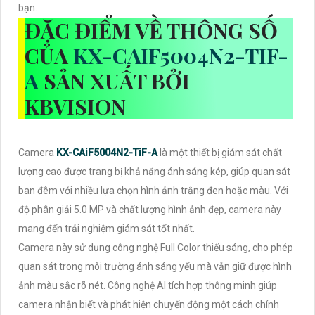
bạn.
ĐẶC ĐIỂM VỀ THÔNG SỐ
CỦA
KX-CAIF5004N2-TIF-
A
SẢN XUẤT BỞI
KBVISION
Camera
KX-CAiF5004N2-TiF-A
là một thiết bị giám sát chất
lượng cao được trang bị khả năng ánh sáng kép, giúp quan sát
ban đêm với nhiều lựa chọn hình ảnh trắng đen hoặc màu. Với
độ phân giải 5.0 MP và chất lượng hình ảnh đẹp, camera này
mang đến trải nghiệm giám sát tốt nhất.
Camera này sử dụng công nghệ Full Color thiếu sáng, cho phép
quan sát trong môi trường ánh sáng yếu mà vẫn giữ được hình
ảnh màu sắc rõ nét. Công nghệ AI tích hợp thông minh giúp
camera nhận biết và phát hiện chuyển động một cách chính