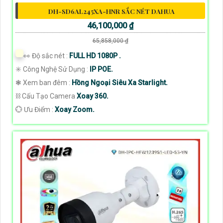
DH-SD6AL245XA-HNR SẮC NÉT DAHUA
46,100,000 ₫
65,858,000 ₫
️👀 Độ sắc nét :
FULL HD 1080P .
✳️ Công Nghệ Sử Dụng :
IP POE.
❃ Xem ban đêm :
Hồng Ngoại Siêu Xa Starlight.
⛓ Cấu Tạo Camera
Xoay 360.
️💮 Ưu Điểm :
Xoay Zoom.