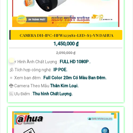
CAMERA DH-IPC-HFW1239S1-LED-S5-VN DAHUA
1,450,000 ₫
2,090,000 ₫
️⚡ Hình Ành Chất Lượng :
FULL HD 1080P .
🕉️ Tích hợp công nghệ :
IP POE.
🔅 Xem ban đêm :
Full Color 20m Có Màu Ban Đêm.
🐉️ Camera Theo Mẫu
Thân Kim Loại.
️🆑 Ưu Điểm :
Thu hình Chất Lượng.