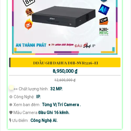
DDẦU GHI DAHUA DHI-NVR5216-EI
8,950,000 ₫
12,600,000 ₫
️👀 Chất lượng hình :
32 MP.
⚙ Công Nghệ :
IP.
❃ Xem ban đêm :
Từng Vị Trí Camera .
🛡 Mẫu Camera
Đầu Ghi 16 kênh.
️🎙 Ưu Điểm :
Công Nghệ AI.