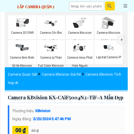
LẮP CAMERA QUẬN 5
Camera 3D DNR
Camera Ghi Âm
Camera Kbvision
Camera Kbvision
Kbvision
Ngoài Trời
Starlight
4K Siêu Nét
Kbvision
Lắp Đặt Camera IP
Camera Xem Biển
Camera Ip Thân
Camera Imou Phát
Số Xe Kbvision
Full Color Kbvision
Hiện Người
Camera Quan Sát
Camera Kbvision Giá Rẻ
Camera Kbvision Tích
Hợp Ai
Camera KBvision KX-CAiF5004N2-TiF-A Mẫu Đẹp
Thương hiệu:
KBvision
Ngày đăng:
3/23/2024 5:47:46 PM
00 ₫
00 ₫