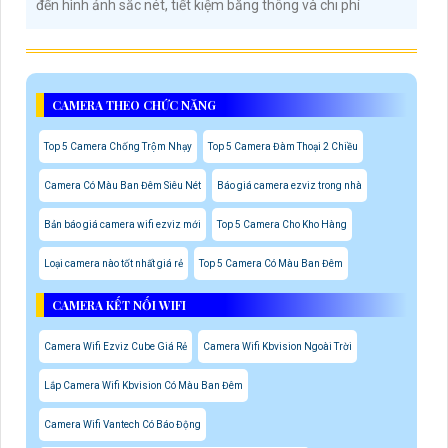
đến hình ảnh sắc nét, tiết kiệm băng thông và chi phí
CAMERA THEO CHỨC NĂNG
Top 5 Camera Chống Trộm Nhạy
Top 5 Camera Đàm Thoại 2 Chiều
Camera Có Màu Ban Đêm Siêu Nét
Báo giá camera ezviz trong nhà
Bản báo giá camera wifi ezviz mới
Top 5 Camera Cho Kho Hàng
Loại camera nào tốt nhất giá rẻ
Top 5 Camera Có Màu Ban Đêm
CAMERA KẾT NỐI WIFI
Camera Wifi Ezviz Cube Giá Rẻ
Camera Wifi Kbvision Ngoài Trời
Lắp Camera Wifi Kbvision Có Màu Ban Đêm
Camera Wifi Vantech Có Báo Động