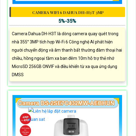
CAMERA WIFI 6 DAHUA DH-H3T 3MP
5%-35%
Camera Dahua DH-H3T là dòng camera quay quét trong
nhà 355° 3MP tích hợp Wi-Fi 6 Công nghệ AI phát hiện
người chuyển động và âm thanh bất thường đàm thoại hai
chiều, hồng ngoại tầm xa ban đêm 10m hỗ trợ thẻ nhớ
MicroSD 256GB ONVIF và điều khiển từ xa qua ứng dụng
DMSS