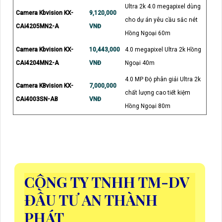
Ultra 2k 4.0 megapixel dùng
Camera Kbvision KX-
9,120,000
cho dự án yêu cầu sắc nét
CAi4205MN2-A
VNĐ
Hồng Ngoại 60m
Camera Kbvision KX-
10,443,000
4.0 megapixel Ultra 2k Hồng
CAi4204MN2-A
VNĐ
Ngoại 40m
4.0 MP Độ phân giải Ultra 2k
Camera KBvision KX-
7,000,000
chất lượng cao tiết kiệm
CAi4003SN-AB
VNĐ
Hồng Ngoại 80m
CÔNG TY TNHH TM-DV
ĐẦU TƯ AN THÀNH
PHÁT