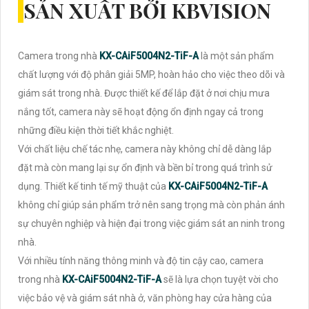
SẢN XUẤT BỞI KBVISION
Camera trong nhà
KX-CAiF5004N2-TiF-A
là một sản phẩm
chất lượng với độ phân giải 5MP, hoàn hảo cho việc theo dõi và
giám sát trong nhà. Được thiết kế để lắp đặt ở nơi chịu mưa
nắng tốt, camera này sẽ hoạt động ổn định ngay cả trong
những điều kiện thời tiết khắc nghiệt.
Với chất liệu chế tác nhẹ, camera này không chỉ dễ dàng lắp
đặt mà còn mang lại sự ổn định và bền bỉ trong quá trình sử
dụng. Thiết kế tinh tế mỹ thuật của
KX-CAiF5004N2-TiF-A
không chỉ giúp sản phẩm trở nên sang trọng mà còn phản ánh
sự chuyên nghiệp và hiện đại trong việc giám sát an ninh trong
nhà.
Với nhiều tính năng thông minh và độ tin cậy cao, camera
trong nhà
KX-CAiF5004N2-TiF-A
sẽ là lựa chọn tuyệt vời cho
việc bảo vệ và giám sát nhà ở, văn phòng hay cửa hàng của