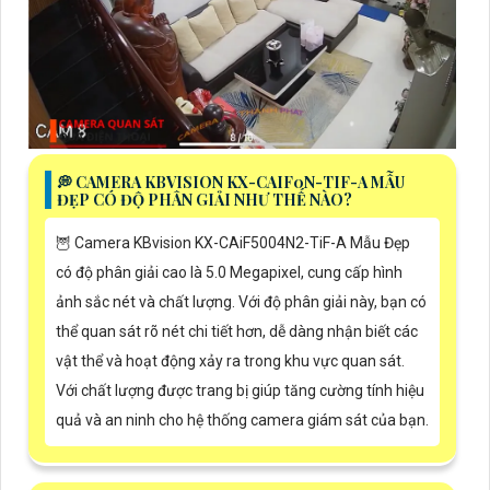
️💭 CAMERA KBVISION KX-CAIF0N-TIF-A MẪU
ĐẸP CÓ ĐỘ PHÂN GIẢI NHƯ THẾ NÀO?
🦉 Camera KBvision KX-CAiF5004N2-TiF-A Mẫu Đẹp
có độ phân giải cao là 5.0 Megapixel, cung cấp hình
ảnh sắc nét và chất lượng. Với độ phân giải này, bạn có
thể quan sát rõ nét chi tiết hơn, dễ dàng nhận biết các
vật thể và hoạt động xảy ra trong khu vực quan sát.
Với chất lượng được trang bị giúp tăng cường tính hiệu
quả và an ninh cho hệ thống camera giám sát của bạn.