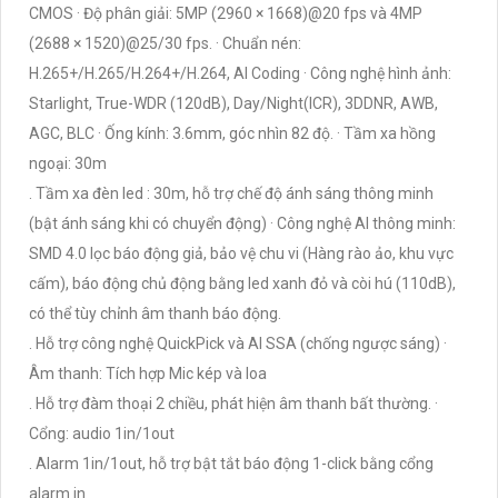
CMOS · Độ phân giải: 5MP (2960 × 1668)@20 fps và 4MP
(2688 × 1520)@25/30 fps. · Chuẩn nén:
H.265+/H.265/H.264+/H.264, AI Coding · Công nghệ hình ảnh:
Starlight, True-WDR (120dB), Day/Night(ICR), 3DDNR, AWB,
AGC, BLC · Ống kính: 3.6mm, góc nhìn 82 độ. · Tầm xa hồng
ngoại: 30m
. Tầm xa đèn led : 30m, hỗ trợ chế độ ánh sáng thông minh
(bật ánh sáng khi có chuyển động) · Công nghệ AI thông minh:
SMD 4.0 lọc báo động giả, bảo vệ chu vi (Hàng rào ảo, khu vực
cấm), báo động chủ động bằng led xanh đỏ và còi hú (110dB),
có thể tùy chỉnh âm thanh báo động.
. Hỗ trợ công nghệ QuickPick và AI SSA (chống ngược sáng) ·
Âm thanh: Tích hợp Mic kép và loa
. Hỗ trợ đàm thoại 2 chiều, phát hiện âm thanh bất thường. ·
Cổng: audio 1in/1out
. Alarm 1in/1out, hỗ trợ bật tắt báo động 1-click bằng cổng
alarm in