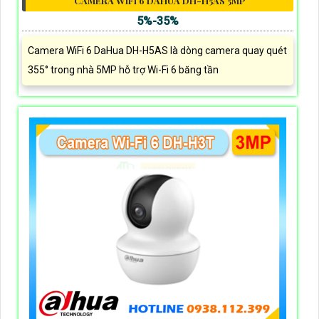
CAMERA WIFI 6 DAHUA DH-H5AS 5MP
5%-35%
Camera WiFi 6 DaHua DH-H5AS là dòng camera quay quét
355° trong nhà 5MP hỗ trợ Wi-Fi 6 băng tần