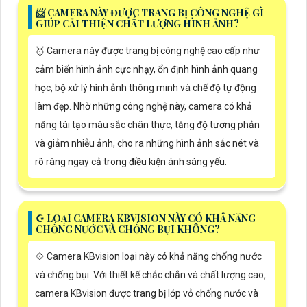
📨 CAMERA NÀY ĐƯỢC TRANG BỊ CÔNG NGHỆ GÌ
GIÚP CẢI THIỆN CHẤT LƯỢNG HÌNH ẢNH?
🥇 Camera này được trang bị công nghệ cao cấp như
cảm biến hình ảnh cực nhạy, ổn định hình ảnh quang
học, bộ xử lý hình ảnh thông minh và chế độ tự động
làm đẹp. Nhờ những công nghệ này, camera có khả
năng tái tạo màu sắc chân thực, tăng độ tương phản
và giảm nhiễu ảnh, cho ra những hình ảnh sắc nét và
rõ ràng ngay cả trong điều kiện ánh sáng yếu.
☪ LOẠI CAMERA KBVISION NÀY CÓ KHẢ NĂNG
CHỐNG NƯỚC VÀ CHỐNG BỤI KHÔNG?
💠 Camera KBvision loại này có khả năng chống nước
và chống bụi. Với thiết kế chắc chắn và chất lượng cao,
camera KBvision được trang bị lớp vỏ chống nước và