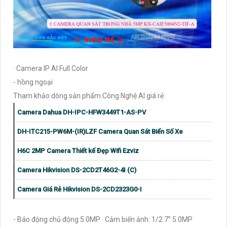
· Camera IP AI Full Color
- hồng ngoại
Tham khảo dòng sản phẩm Công Nghệ AI giá rẻ:
Camera Dahua DH-IPC-HFW3449T1-AS-PV
DH-ITC215-PW6M-(IR)LZF Camera Quan Sát Biển Số Xe
H6C 2MP Camera Thiết kế Đẹp Wifi Ezviz
Camera Hikvision DS-2CD2T46G2-4I (C)
Camera Giá Rẻ Hikvision DS-2CD2323G0-I
- Báo động chủ động 5.0MP · Cảm biến ảnh: 1/2.7” 5.0MP