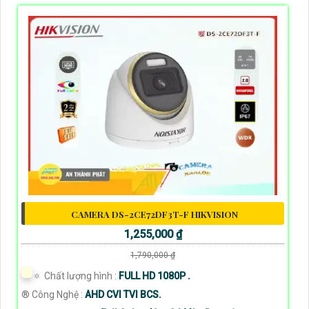
CAMERA DS-2CE72DF3T-F HIKVISION
1,255,000 ₫
1,790,000 ₫
🔅 Chất lượng hình :
FULL HD 1080P .
®️ Công Nghệ :
AHD CVI TVI BCS.