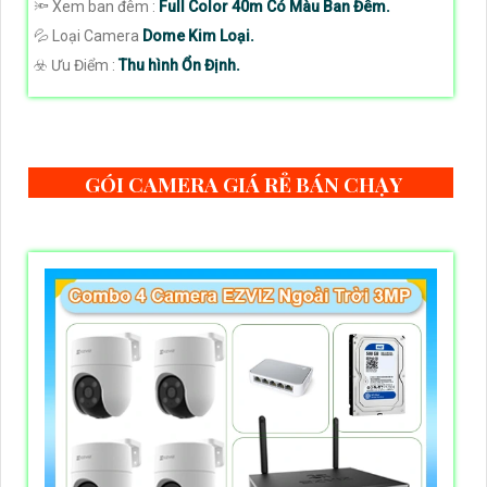
🔦 Xem ban đêm :
Full Color 40m Có Màu Ban Đêm.
💦 Loại Camera
Dome Kim Loại.
️☣️ Ưu Điểm :
Thu hình Ổn Định.
GÓI CAMERA GIÁ RẺ BÁN CHẠY