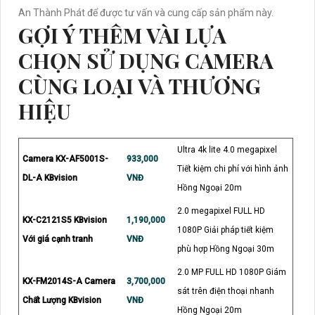
An Thành Phát để được tư vấn và cung cấp sản phẩm này.
GỢI Ý THÊM VÀI LỰA
CHỌN SỬ DỤNG CAMERA
CÙNG LOẠI VÀ THƯƠNG
HIỆU
Ultra 4k lite 4.0 megapixel
Camera KX-AF5001S-
933,000
Tiết kiệm chi phí với hình ảnh
DL-A KBvision
VNĐ
Hồng Ngoại 20m
2.0 megapixel FULL HD
KX-C2121S5 KBvision
1,190,000
1080P Giải pháp tiết kiệm
Với giá cạnh tranh
VNĐ
phù hợp Hồng Ngoại 30m
2.0 MP FULL HD 1080P Giám
KX-FM2014S-A Camera
3,700,000
sát trên điện thoại nhanh
Chất Lượng KBvision
VNĐ
Hồng Ngoại 20m