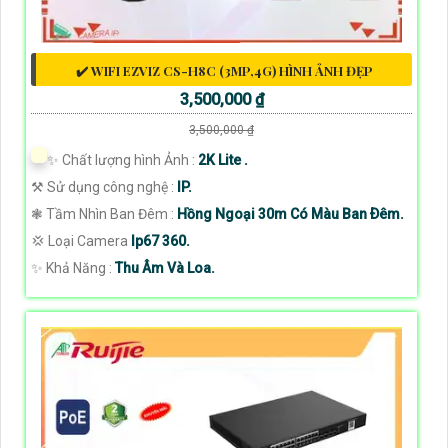
✔️ WIFI EZVIZ CS-H8C (3MP,4G) HÌNH ẢNH ĐẸP
3,500,000 ₫
3,500,000 ₫
✨ Chất lượng hình Ảnh :
2K Lite .
⚒ Sử dụng công nghệ :
IP.
❃ Tầm Nhìn Ban Đêm :
Hồng Ngoại 30m Có Màu Ban Ðêm.
💢 Loại Camera
Ip67 360.
️✨ Khả Năng :
Thu Âm Và Loa.