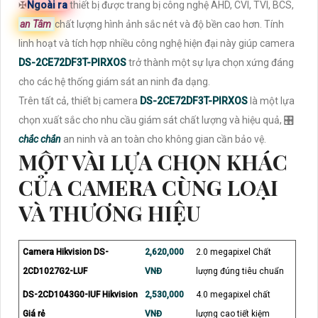
✠
Ngoài ra
thiết bị được trang bị công nghệ AHD, CVI, TVI, BCS,
an Tâm
chất lượng hình ảnh sắc nét và độ bền cao hơn. Tính
linh hoạt và tích hợp nhiều công nghệ hiện đại này giúp camera
DS-2CE72DF3T-PIRXOS
trở thành một sự lựa chọn xứng đáng
cho các hệ thống giám sát an ninh đa dạng.
Trên tất cả, thiết bị camera
DS-2CE72DF3T-PIRXOS
là một lựa
chọn xuất sắc cho nhu cầu giám sát chất lượng và hiệu quả, 🎛
chắc chắn
an ninh và an toàn cho không gian cần bảo vệ.
MỘT VÀI LỰA CHỌN KHÁC
CỦA CAMERA CÙNG LOẠI
VÀ THƯƠNG HIỆU
Camera Hikvision DS-
2,620,000
2.0 megapixel Chất
2CD1027G2-LUF
VNĐ
lượng đúng tiêu chuẩn
DS-2CD1043G0-IUF Hikvision
2,530,000
4.0 megapixel chất
Giá rẻ
VNĐ
lượng cao tiết kiệm