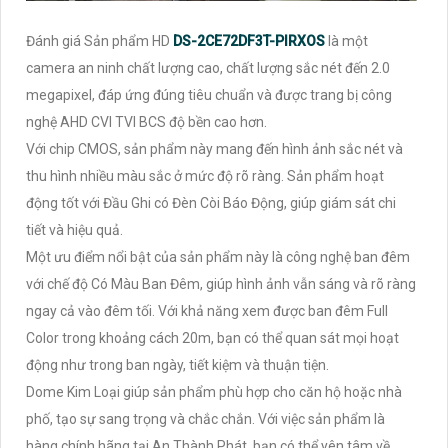
Đánh giá Sản phẩm HD
DS-2CE72DF3T-PIRXOS
là một
camera an ninh chất lượng cao, chất lượng sắc nét đến 2.0
megapixel, đáp ứng đúng tiêu chuẩn và được trang bị công
nghệ AHD CVI TVI BCS độ bền cao hơn.
Với chip CMOS, sản phẩm này mang đến hình ảnh sắc nét và
thu hình nhiều màu sắc ở mức độ rõ ràng. Sản phẩm hoạt
động tốt với Đầu Ghi có Đèn Còi Báo Động, giúp giám sát chi
tiết và hiệu quả.
Một ưu điểm nổi bật của sản phẩm này là công nghệ ban đêm
với chế độ Có Màu Ban Đêm, giúp hình ảnh vẫn sáng và rõ ràng
ngay cả vào đêm tối. Với khả năng xem được ban đêm Full
Color trong khoảng cách 20m, bạn có thể quan sát mọi hoạt
động như trong ban ngày, tiết kiệm và thuận tiện.
Dome Kim Loại giúp sản phẩm phù hợp cho căn hộ hoặc nhà
phố, tạo sự sang trọng và chắc chắn. Với việc sản phẩm là
hàng chính hãng tại An Thành Phát, bạn có thể yên tâm về