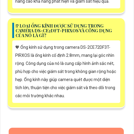
nâng cao khả năng phát hiện và giám sát hiệu quả.
⁉️ LOẠI ỐNG KÍNH ĐƯỢC SỬ DỤNG TRONG
CAMERA DS-CE2DFT-PIRXOS VÀ CÔNG DỤNG
CỦA NÓ LÀ GÌ?
💖 Ống kính sử dụng trong camera DS-2CE72DF3T-
PIRXOS là ống kính cố định 2.8mm, mang lại góc nhìn
rộng. Công dụng của nó là cung cấp hình ảnh sắc nét,
phù hợp cho việc giám sát trong không gian rộng hoặc
hẹp. Ống kính này giúp camera quét được một diện
tích lớn, thuận tiện cho việc giám sát và theo dõi trong
các môi trường khác nhau.