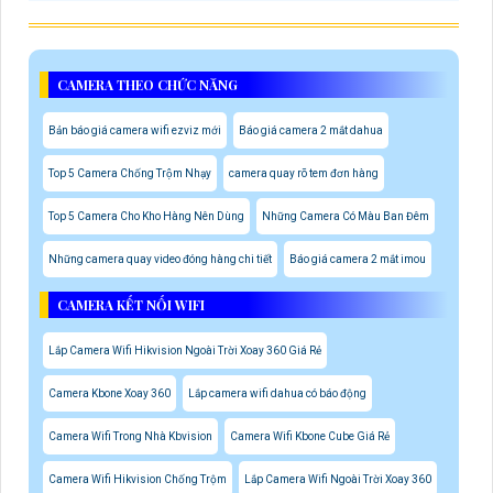
CAMERA THEO CHỨC NĂNG
Bản báo giá camera wifi ezviz mới
Báo giá camera 2 mắt dahua
Top 5 Camera Chống Trộm Nhạy
camera quay rõ tem đơn hàng
Top 5 Camera Cho Kho Hàng Nên Dùng
Những Camera Có Màu Ban Đêm
Những camera quay video đóng hàng chi tiết
Báo giá camera 2 mắt imou
CAMERA KẾT NỐI WIFI
Lắp Camera Wifi Hikvision Ngoài Trời Xoay 360 Giá Rẻ
Camera Kbone Xoay 360
Lắp camera wifi dahua có báo động
Camera Wifi Trong Nhà Kbvision
Camera Wifi Kbone Cube Giá Rẻ
Camera Wifi Hikvision Chống Trộm
Lắp Camera Wifi Ngoài Trời Xoay 360