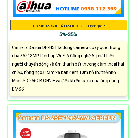
CAMERA WIFI 6 DAHUA DH-H3T 3MP
5%-35%
Camera Dahua DH-H3T là dòng camera quay quét trong
nhà 355° 3MP tích hợp Wi-Fi 6 Công nghệ AI phát hiện
người chuyển động và âm thanh bất thường đàm thoại hai
chiều, hồng ngoại tầm xa ban đêm 10m hỗ trợ thẻ nhớ
MicroSD 256GB ONVIF và điều khiển từ xa qua ứng dụng
DMSS