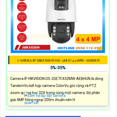
CAMERA IP HIKVISION DS-2SE7C432MW-AEBHUN
5%-35%
Camera IP HIKVISION DS-2SE7C432MW-AEBHUN là dòng
TandemVu kết hợp camera ColorVu góc rộng và PTZ
zoom quang học 32X trong cùng một camera. Độ phân
giải 4MP hồng ngoại 200m chuẩn nén H