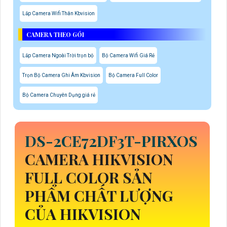
Lắp Camera Wifi Thân Kbvision
CAMERA THEO GÓI
Lắp Camera Ngoài Trời trọn bộ
Bộ Camera Wifi Giá Rẻ
Trọn Bộ Camera Ghi Âm Kbvision
Bộ Camera Full Color
Bộ Camera Chuyên Dụng giá rẻ
DS-2CE72DF3T-PIRXOS
CAMERA HIKVISION
FULL COLOR SẢN
PHẨM CHẤT LƯỢNG
CỦA HIKVISION