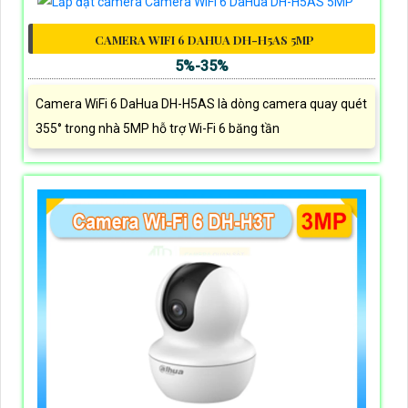
CAMERA WIFI 6 DAHUA DH-H5AS 5MP
5%-35%
Camera WiFi 6 DaHua DH-H5AS là dòng camera quay quét
355° trong nhà 5MP hỗ trợ Wi-Fi 6 băng tần