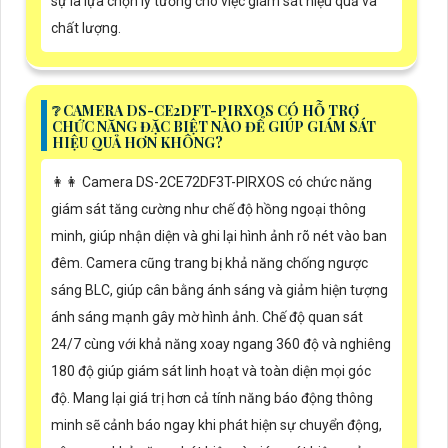
sự là lựa chọn lý tưởng cho việc giám sát hiệu quả và
chất lượng.
❔ CAMERA DS-CE2DFT-PIRXOS CÓ HỖ TRỢ
CHỨC NĂNG ĐẶC BIỆT NÀO ĐỂ GIÚP GIÁM SÁT
HIỆU QUẢ HƠN KHÔNG?
️👩‍👩 Camera DS-2CE72DF3T-PIRXOS có chức năng
giám sát tăng cường như chế độ hồng ngoại thông
minh, giúp nhận diện và ghi lại hình ảnh rõ nét vào ban
đêm. Camera cũng trang bị khả năng chống ngược
sáng BLC, giúp cân bằng ánh sáng và giảm hiện tượng
ánh sáng mạnh gây mờ hình ảnh. Chế độ quan sát
24/7 cùng với khả năng xoay ngang 360 độ và nghiêng
180 độ giúp giám sát linh hoạt và toàn diện mọi góc
độ. Mang lại giá trị hơn cả tính năng báo động thông
minh sẽ cảnh báo ngay khi phát hiện sự chuyển động,