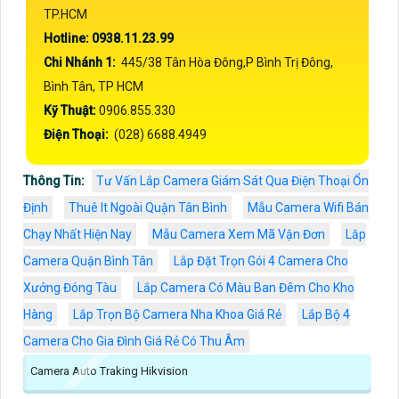
TP.HCM
Hotline: 0938.11.23.99
Chi Nhánh 1:
445/38 Tân Hòa Đông,P Bình Trị Đông,
Bình Tân, TP HCM
Kỹ Thuật:
0906.855.330
Điện Thoại:
(028) 6688.4949
Thông Tin:
Tư Vấn Lắp Camera Giám Sát Qua Điện Thoại Ổn
Định
Thuê It Ngoài Quận Tân Bình
Mẫu Camera Wifi Bán
Chạy Nhất Hiện Nay
Mẫu Camera Xem Mã Vận Đơn
Lăp
Camera Quận Bình Tân
Lắp Đặt Trọn Gói 4 Camera Cho
Xưởng Đóng Tàu
Lắp Camera Có Màu Ban Đêm Cho Kho
Hàng
Lắp Trọn Bộ Camera Nha Khoa Giá Rẻ
Lắp Bộ 4
Camera Cho Gia Đình Giá Rẻ Có Thu Âm
Camera Auto Traking Hikvision