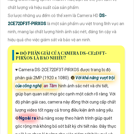
chất lượng và hiệu suất của sản phẩm.
Sơ lược những ưu đểm có thể xem là Camera HD
DS-
2CE72DF3T-PIRXOS
là một sản phẩm ưu việt trong lĩnh vực an
ninh, mang lại chất lượng hình ảnh sắc nét, đáng tin cậy và
hiệu quả cho việc giám sát và bảo vệ an ninh.
➽ ĐỘ PHÂN GIẢI CỦA CAMERA DS-CE2DFT-
PIRXOS LÀ BAO NHIÊU?
♥️ Camera DS-2CE72DF3T-PIRXOS được trang bị độ
phân giải 2MP (1920 x 1080). 🌚
Với khả năng vượt trội
của công nghệ
an Tâm
hình ảnh sắc nét và chi tiết,
giúp bạn quan sát mọi góc cạnh một cách rõ ràng. Với
độ phân giải cao, camera này đồng thời cung cấp chất
lượng video tốt ngay cả trong điều kiện ánh sáng yếu.
✠
Ngoài ra
khả năng xoay theo hành trình giúp quét
góc rộng mà không bỏ sót bất kỳ chi tiết nào. Đây thực