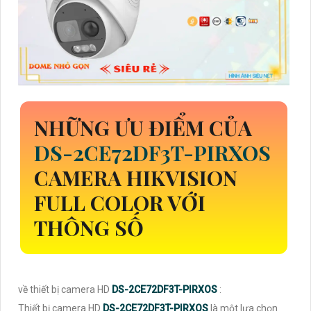
NHỮNG ƯU ĐIỂM CỦA
DS-2CE72DF3T-PIRXOS
CAMERA HIKVISION
FULL COLOR VỚI
THÔNG SỐ
về thiết bị camera HD
DS-2CE72DF3T-PIRXOS
:
Thiết bị camera HD
DS-2CE72DF3T-PIRXOS
là một lựa chọn