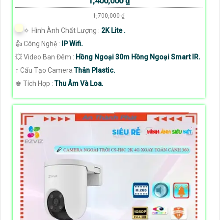
1,400,000 ₫
1,700,000 ₫
🔅 Hình Ành Chất Lượng :
2K Lite .
👍 Công Nghệ :
IP Wifi.
💥 Video Ban Đêm :
Hồng Ngoại 30m Hồng Ngoại Smart IR.
↕️ Cấu Tạo Camera
Thân Plastic.
️♚ Tích Hợp :
Thu Âm Và Loa.