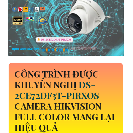
CÔNG TRÌNH ĐƯỢC
KHUYẾN NGHỊ
DS-
2CE72DF3T-PIRXOS
CAMERA HIKVISION
FULL COLOR MANG LẠI
HIỆU QUẢ