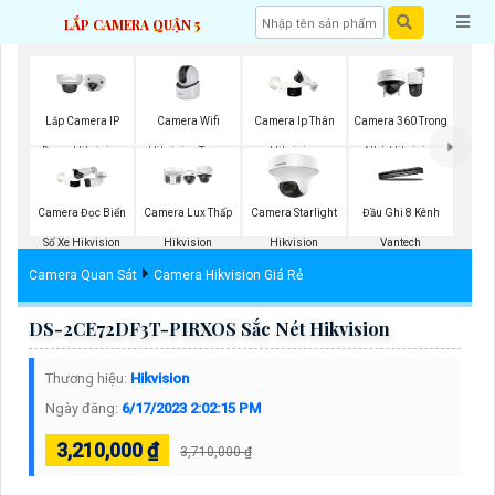
LẮP CAMERA QUẬN 5
Camera Wifi
Lắp Camera IP
Camera Ip Thân
Camera 360 Trong
Hikvision Trong
Dome Hikvision
Hikvision
Nhà Hikvision
Nhà
Camera Đọc Biển
Camera Lux Thấp
Camera Starlight
Đầu Ghi 8 Kênh
Số Xe Hikvision
Hikvision
Hikvision
Vantech
Camera Quan Sát
Camera Hikvision Giá Rẻ
DS-2CE72DF3T-PIRXOS Sắc Nét Hikvision
Thương hiệu:
Hikvision
Ngày đăng:
6/17/2023 2:02:15 PM
3,210,000 ₫
3,710,000 ₫