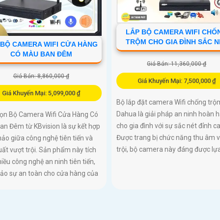
LẮP BỘ CAMERA WIFI CHÔ
TRỘM CHO GIA ĐÌNH SẮC N
 BỘ CAMERA WIFI CỬA HÀNG
CÓ MÀU BAN ĐÊM
Giá Bán: 11,360,000 ₫
Giá Bán: 8,860,000 ₫
Giá Khuyến Mại: 7,500,000 ₫
Giá Khuyến Mại: 5,099,000 ₫
Bộ lắp đặt camera Wifi chống trộ
Dahua là giải pháp an ninh hoàn 
rọn Bộ Camera Wifi Cửa Hàng Có
cho gia đình với sự sắc nét đỉnh ca
n Đêm từ KBvision là sự kết hợp
Được trang bị chức năng thu âm 
ảo giữa công nghệ tiên tiến và
trội, bộ camera này đáng được lựa.
uất vượt trội. Sản phẩm này tích
iều công nghệ an ninh tiên tiến,
ảo sự an toàn cho cửa hàng của