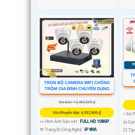
T
TRỌN BỘ CAMERA WIFI CHỐNG
TRỘM GIA ĐÌNH CHUYÊN DỤNG
Giá Bán: 10,460,000 ₫
Giá Khuyến Mại: 6,932,800 ₫
️⚡ Độ 
👀 Hình Ảnh Sắc nét :
FULL HD 1080P .
👍 Ca
⚒ Trang Bị Công Nghệ :
IP Wifi.
💥 Tầ