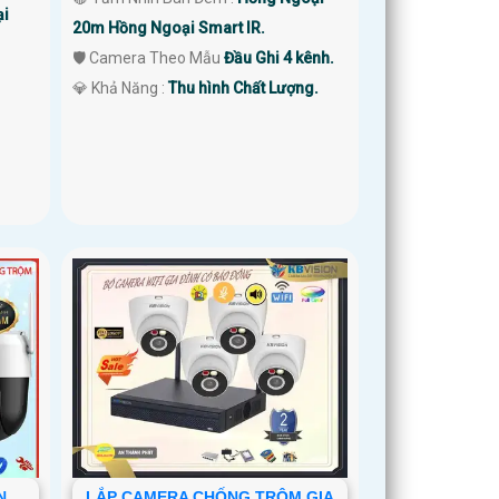
i
20m Hồng Ngoại Smart IR.
🛡 Camera Theo Mẫu
Đầu Ghi 4 kênh.
️💎 Khả Năng :
Thu hình Chất Lượng.
N
LẮP CAMERA CHỐNG TRỘM GIA