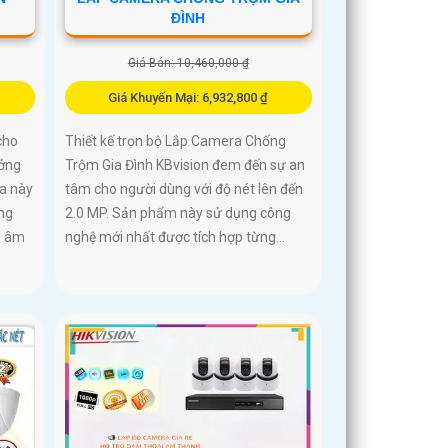
ĐÌNH
Giá Bán: 10,460,000 ₫
Giá Khuyến Mại: 6,932,800 ₫
cho
Thiết kế trọn bộ Lắp Camera Chống
ưởng
Trộm Gia Đình KBvision đem đến sự an
ra này
tâm cho người dùng với độ nét lên đến
ng
2.0 MP. Sản phẩm này sử dụng công
u âm
nghệ mới nhất được tích hợp từng...