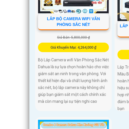
LẮP BỘ CAMERA WIFI VĂN
PHÒNG SẮC NÉT
LẮP
Giá Bán: 5,800,000 ₫
Giá Khuyến Mại: 4,264,000 ₫
Bộ Lắp Camera wifi Văn Phòng Sắc Nét
Dahua là sự lựa chọn hoàn hảo cho việc
Lắp T
giám sát an ninh trong văn phòng. Với
Màu Ba
thiết kế hiện đại và chất lượng hình ảnh
hoàn h
sắc nét, bộ lắp camera này không chỉ
hiệu s
giúp bạn giám sát một cách chính xác
hợp nh
mà còn mang lại sự tiện nghi cao
đảm b
bạn