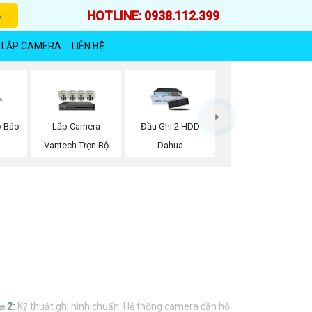
HOTLINE: 0938.112.399
 LẮP CAMERA
LIÊN HỆ
Lắp Camera
ó Báo
Đầu Ghi 2 HDD
Vantech Trọn Bộ
Dahua
🏡
2:
Kỹ thuật ghi hình chuẩn: Hệ thống camera cần hỗ