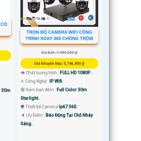
 CÓ
TRỌN BỘ CAMERA WIFI CÔNG
TRÌNH XOAY 360 CHỐNG TRỘM
Giá Bán: 7,980,000 ₫
Giá Khuyến Mại: 5,746,400 ₫
👁 Chất lượng hình :
FULL HD 1080P .
✳️ Công Nghệ :
IP Wifi.
🔴 Xem ban đêm :
Full Color 30m
r 30m
Starlight.
🛡 Thiết Kế Camera
Ip67 360.
️🔈 Ưu Điểm :
Báo Động Tại Chỗ Nháy
Sáng.