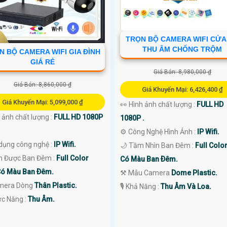
TRỌN BỘ CAMERA WIFI CỬA
THU ÂM CHỐNG TRỘM
N BỘ CAMERA WIFI GIA ĐÌNH
GIÁ RẺ
Giá Bán: 8,980,000 ₫
Giá Bán: 8,860,000 ₫
Giá Khuyến Mại: 6,426,400 ₫
Giá Khuyến Mại: 5,099,000 ₫
👀 Hình ảnh chất lượng :
FULL HD
h ảnh chất lượng :
FULL HD 1080P
1080P .
⚙ Công Nghệ Hình Ảnh :
IP Wifi.
 dụng công nghệ :
IP Wifi.
🌙 Tầm Nhìn Ban Đêm :
Full Colo
 Được Ban Đêm :
Full Color
Có Màu Ban Ðêm.
ó Màu Ban Ðêm.
⚒ Mẫu Camera
Dome Plastic.
amera Dòng
Thân Plastic.
️🎙 Khả Năng :
Thu Âm Và Loa.
ức Năng :
Thu Âm.