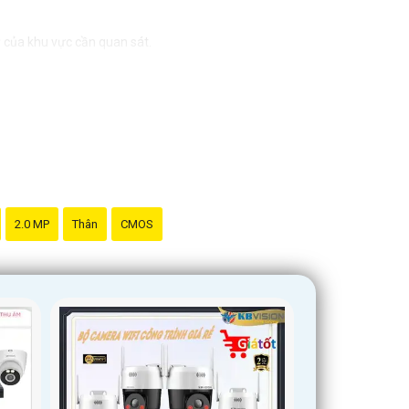
ỹ của khu vực cần quan sát.
 hình ảnh từ xa thông qua ứng dụng di động.
ại, đàm thoại 2 chiều để nâng cao khả năng giám sát.
ặc hỗ trợ, bạn có thể đặt câu hỏi cụ thể hơn để Từng
2.0 MP
Thân
CMOS