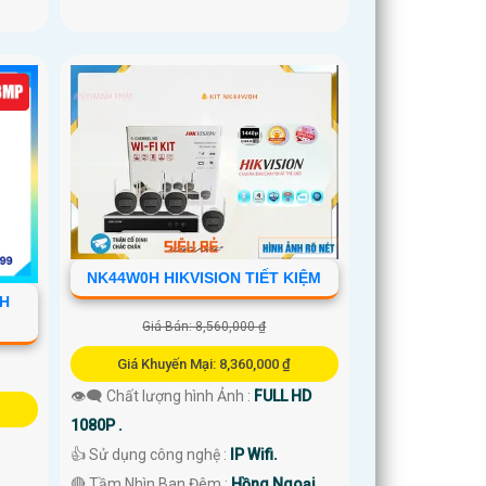
NK44W0H HIKVISION TIẾT KIỆM
NH
Giá Bán: 8,560,000 ₫
Giá Khuyến Mại: 8,360,000 ₫
👁️‍🗨 Chất lượng hình Ảnh :
FULL HD
1080P .
👍 Sử dụng công nghệ :
IP Wifi.
🔴 Tầm Nhìn Ban Đêm :
Hồng Ngoại