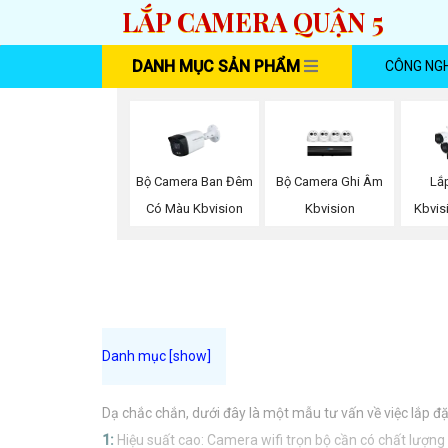
LẮP CAMERA QUẬN 5
DANH MỤC SẢN PHẨM
CÔNG NG
Bộ Camera Ban Đêm
Bộ Camera Ghi Âm
Lắ
Có Màu Kbvision
Kbvision
Kbvis
Dạ chắc chắn, dưới đây là một mẫu tư vấn về việc lắp đặ
1:
Hiệu suất cao: Camera wifi trọn bộ cần có chất lượng 