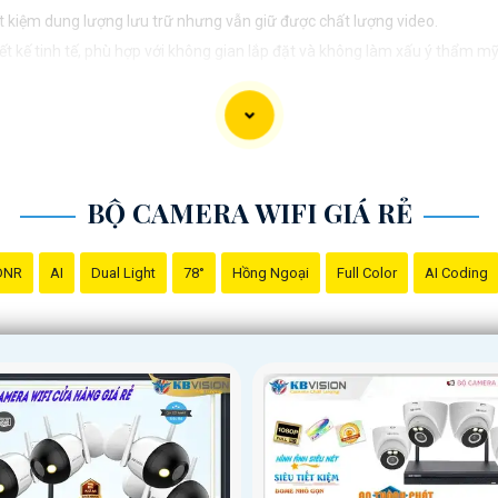
iết kiệm dung lượng lưu trữ nhưng vẫn giữ được chất lượng video.
ết kế tinh tế, phù hợp với không gian lắp đặt và không làm xấu ý thẩm m
a có hệ thống lưu trữ đám mây sẽ giúp bạn dễ dàng truy cập và quản lý
 các tính năng thông minh như cảnh báo chuyển động, cảm biến hồng ngo
 phẩm phù hợp để lắp đặt camera wifi trọn bộ. Nếu cần thêm thông tin ho
BỘ CAMERA WIFI GIÁ RẺ
DNR
AI
Dual Light
78°
Hồng Ngoại
Full Color
AI Coding