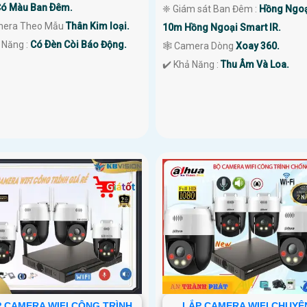
ó Màu Ban Ðêm.
❈ Giám sát Ban Đêm :
Hồng Ngoạ
mera Theo Mẫu
Thân Kim loại.
10m Hồng Ngoại Smart IR.
 Năng :
Có Ðèn Còi Báo Động.
🕸️ Camera Dòng
Xoay 360.
️✔️ Khả Năng :
Thu Âm Và Loa.
 CAMERA WIFI CÔNG TRÌNH
LẮP CAMERA WIFI CHUYÊ