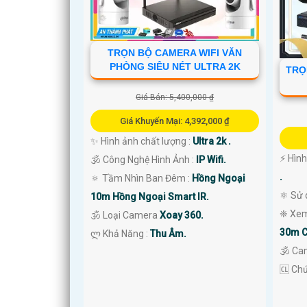
TRỌN BỘ CAMERA WIFI VĂN
PHÒNG SIÊU NÉT ULTRA 2K
TRỌ
Giá Bán: 5,400,000 ₫
Giá Khuyến Mại: 4,392,000 ₫
✨ Hình ảnh chất lượng :
Ultra 2k .
️⚡ Hìn
🕉️ Công Nghệ Hình Ảnh :
IP Wifi.
.
🔅 Tầm Nhìn Ban Đêm :
Hồng Ngoại
⚛️ Sử
10m Hồng Ngoại Smart IR.
❈ Xem
🕉️ Loại Camera
Xoay 360.
30m C
️ლ Khả Năng :
Thu Âm.
🕉️ C
️🆑 Ch
'