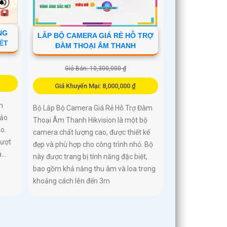
́NG
LẮP BỘ CAMERA GIÁ RẺ HỖ TRỢ
ÉT
ĐÀM THOẠI ÂM THANH
Giá Bán: 10,300,000 ₫
Giá Khuyến Mại: 8,000,000 ₫
m
Bộ Lắp Bộ Camera Giá Rẻ Hỗ Trợ Đàm
hảo
Thoại Âm Thanh Hikvision là một bộ
o.
camera chất lượng cao, được thiết kế
vượt
đẹp và phù hợp cho công trình nhỏ. Bộ
..
này được trang bị tính năng đặc biệt,
bao gồm khả năng thu âm và loa trong
khoảng cách lên đến 3m