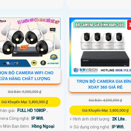
RỌN BỘ CAMERA WIFI CHO
CỬA HÀNG CHẤT LƯỢNG
TRỌN BỘ CAMERA GIA ĐÌ
XOAY 360 GIÁ RẺ
Giá Bán: 9,000,000 ₫
Giá Bán: 4,500,000 ₫
Giá Khuyến Mại: 5,800,000 ₫
Phân giải :
FULL HD 1080P .
Giá Khuyến Mại: 3,800,000 ₫
mera Công nghệ :
IP Wifi.
️⚡ Hình ảnh chất lượng :
2K Lite .
m Nhìn Ban Đêm :
Hồng Ngoại
✳️ Sử dụng công nghệ :
IP Wifi.