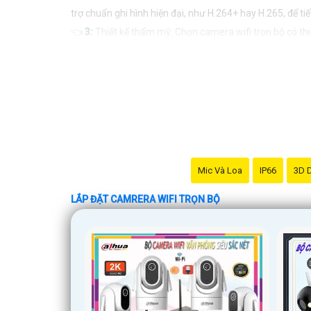
trợ chuẩn ghi hình hiện đại, như H.264+ hay H.265, để t
👈
3:
Thiết kế thẩm mỹ: Chọn camera wifi trọn bộ có thi
📷
4:
Hệ thống lưu trữ đám mây: Lựa chọn các loại camer
⤪
5:
Tính năng thông minh: Camera wifi trọn bộ nên có
Hy vọng những gợi ý trên sẽ giúp bạn chọn lựa được sản
công trình có thể tư vấn chi tiết hơn.
Mic Và Loa
IP66
3D 
LẮP ĐẶT CAMRERA WIFI TRỌN BỘ