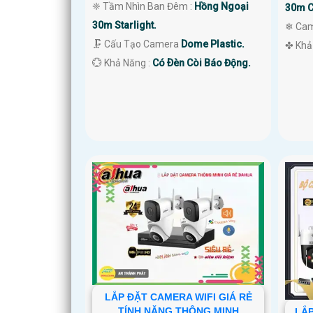
❈ Tầm Nhìn Ban Đêm :
Hồng Ngoại
30m C
30m Starlight.
❄ Ca
🗜️ Cấu Tạo Camera
Dome Plastic.
️✤ Khả
️💮 Khả Năng :
Có Ðèn Còi Báo Động.
LẮP ĐẶT CAMERA WIFI GIÁ RẺ
TÍNH NĂNG THÔNG MINH
LẮP