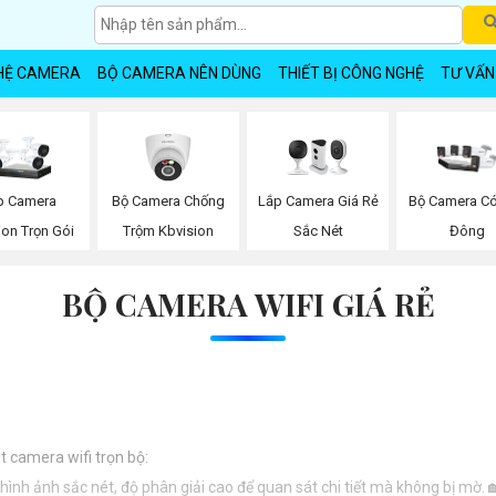
HỆ CAMERA
BỘ CAMERA NÊN DÙNG
THIẾT BỊ CÔNG NGHỆ
TƯ VẤN
Bộ Camera Chống
Lắp Camera Giá Rẻ
p Camera
Bộ Camera C
Trộm Kbvision
Sắc Nét
ion Trọn Gói
Đông
BỘ CAMERA WIFI GIÁ RẺ
t camera wifi trọn bộ:
hình ảnh sắc nét, độ phân giải cao để quan sát chi tiết mà không bị mờ. 