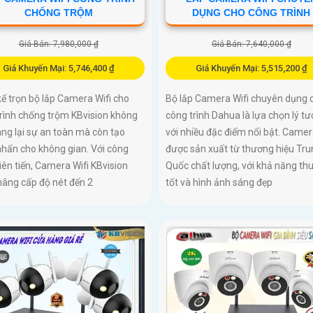
CHỐNG TRỘM
DỤNG CHO CÔNG TRÌNH
Giá Bán: 7,980,000 ₫
Giá Bán: 7,640,000 ₫
Giá Khuyến Mại: 5,746,400 ₫
Giá Khuyến Mại: 5,515,200 ₫
kế trọn bộ lắp Camera Wifi cho
Bộ lắp Camera Wifi chuyên dụng 
rình chống trộm KBvision không
công trình Dahua là lựa chọn lý t
ng lại sự an toàn mà còn tạo
với nhiều đặc điểm nổi bật. Came
hấn cho không gian. Với công
được sản xuất từ thương hiệu Tru
iên tiến, Camera Wifi KBvision
Quốc chất lượng, với khả năng th
nâng cấp độ nét đến 2
tốt và hình ảnh sáng đẹp