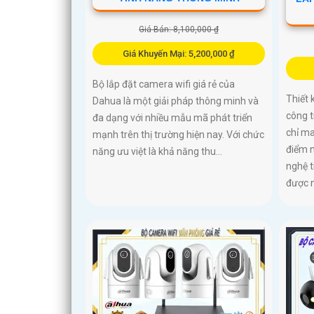
Giá Bán: 8,100,000 ₫
Giá Khuyến Mại: 5,200,000 ₫
Bộ lắp đặt camera wifi giá rẻ của
Thiết 
Dahua là một giải pháp thông minh và
công t
đa dạng với nhiều mẫu mã phát triển
chỉ ma
mạnh trên thị trường hiện nay. Với chức
điểm n
năng ưu việt là khả năng thu...
nghệ t
được 