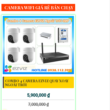
CAMERA WIFI GIÁ RẺ BÁN CHẠY
COMBO 4 CAMERA EZVIZ QUAY XOAY
NGOÀI TRỜI
5,900,000 ₫
7,000,000 ₫