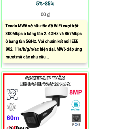
5%-35%
00 ₫
Tenda MW6 sở hữu tốc độ WiFi vượt trội:
300Mbps ở băng tần 2. 4GHz và 867Mbps
ở băng tần 5GHz. Với chuẩn kết nối IEEE
802. 11a/b/g/n/ac hiện đại, MW6 đáp ứng
mượt mà các nhu cầu...