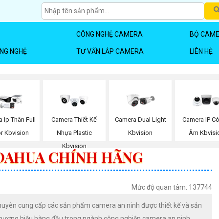
CÔNG NGHỆ CAMERA
BỘ CAME
ÔNG NGHỆ
TƯ VẤN LẮP CAMERA
LIÊN HỆ
 Ip Thân Full
Camera Thiết Kế
Camera Dual Light
Camera IP Có
r Kbvision
Nhựa Plastic
Kbvision
Âm Kbvisi
Kbvision
DAHUA CHÍNH HÃNG
Mức độ quan tâm: 137744
huyên cung cấp các sản phẩm camera an ninh được thiết kế và sản
thương hiệu hàng đầu trong ngành công nghiệp camera an ninh.