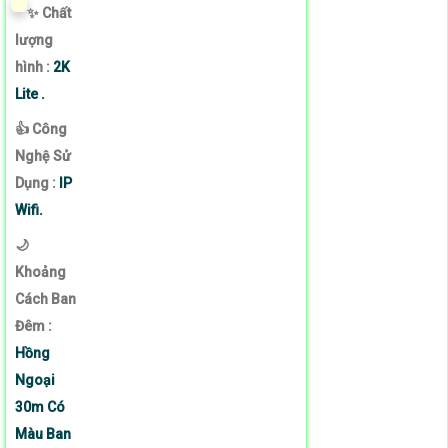
✨ Chất
lượng
hình :
2K
Lite .
👍 Công
Nghệ Sử
Dụng :
IP
Wifi.
🌙
Khoảng
Cách Ban
Đêm :
Hồng
Ngoại
30m Có
Màu Ban