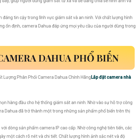
ây, giúp người dùng giám sát từ xa và dễ dàng chia sẻ hình ảnh và
đáng tin cậy trong lĩnh vực giám sát và an ninh. Với chất lượng hình
ộng ổn định, camera Dahua đáp ứng mọi yêu cầu của người dùng trong
CAMERA DAHUA PHỔ BIẾN
t Lượng:Phân Phối Camera Dahua Chính Hãng
Lắp đặt camera nhà
n hàng đầu cho hệ thống giám sát an ninh. Nhờ vào sự hỗ trợ công
amera Dahua đã trở thành một trong những sản phẩm phổ biến trên thị
 với dòng sản phẩm camera IP cao cấp. Nhờ công nghệ tiên tiến, các
 một cách rõ nét và chi tiết. Chất lượng hình ảnh sắc nét và độ