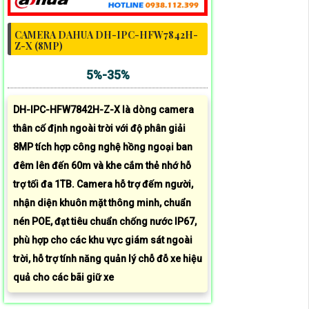
CAMERA DAHUA DH-IPC-HFW7842H-
Z-X (8MP)
5%-35%
DH-IPC-HFW7842H-Z-X là dòng camera
thân cố định ngoài trời với độ phân giải
8MP tích hợp công nghệ hồng ngoại ban
đêm lên đến 60m và khe cắm thẻ nhớ hỗ
trợ tối đa 1TB. Camera hỗ trợ đếm người,
nhận diện khuôn mặt thông minh, chuẩn
nén POE, đạt tiêu chuẩn chống nước IP67,
phù hợp cho các khu vực giám sát ngoài
trời, hỗ trợ tính năng quản lý chỗ đỗ xe hiệu
quả cho các bãi giữ xe