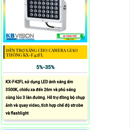
ĐÈN TRỢ SÁNG CHO CAMERA GIAO
THÔNG KX-F42FL
5%-35%
KX-F42FL sử dụng LED ánh sáng ấm
3500K, chiếu xa đến 26m và phủ sáng
cùng lúc 3 làn đường. Hỗ trợ đồng bộ chụp
ảnh và quay video, tích hợp chế độ strobe
và flashlight