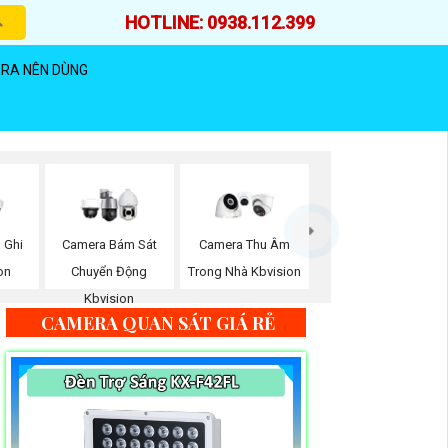
HOTLINE: 0938.112.399
RA NÊN DÙNG
 Ghi
Camera Bám Sát
Camera Thu Âm
on
Chuyển Động
Trong Nhà Kbvision
Kbvision
CAMERA QUAN SÁT GIÁ RẺ