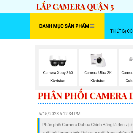
LẮP CAMERA QUẬN 5
DANH MỤC SẢN PHẨM
THIẾT BỊ C
Camera Xoay 360
Camera Ultra 2K
Camera
Kbvision
Kbvision
Colo
PHÂN PHỐI CAMERA 
5/15/2023 5:12:34 PM
Phân phối Camera Dahua Chính Hãng là đơn vị c
xuất bởi thương hiệu Dahua – một trong những 