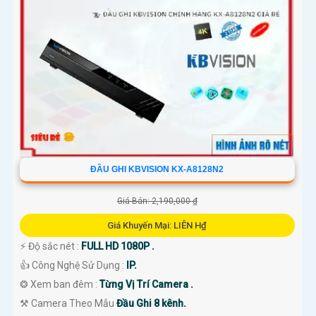
ĐẦU GHI KBVISION KX-A8128N2
Giá Bán: 2,190,000 ₫
Giá Khuyến Mại: LIÊN H₫
️⚡ Độ sắc nét :
FULL HD 1080P .
👍 Công Nghệ Sử Dụng :
IP.
❂ Xem ban đêm :
Từng Vị Trí Camera .
⚒ Camera Theo Mẫu
Đầu Ghi 8 kênh.