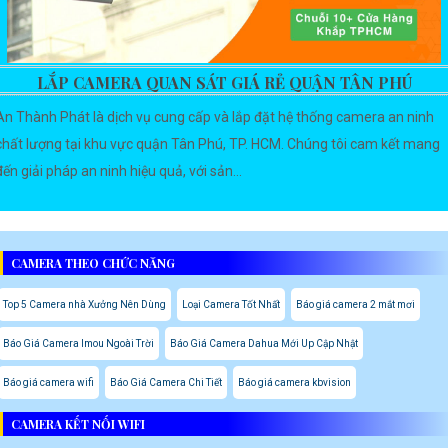
LẮP CAMERA QUAN SÁT GIÁ RẺ QUẬN TÂN PHÚ
An Thành Phát là dịch vụ cung cấp và lắp đặt hệ thống camera an ninh
chất lượng tại khu vực quận Tân Phú, TP. HCM. Chúng tôi cam kết mang
đến giải pháp an ninh hiệu quả, với sản...
CAMERA THEO CHỨC NĂNG
Top 5 Camera nhà Xưởng Nên Dùng
Loại Camera Tốt Nhất
Báo giá camera 2 mắt mơi
Báo Giá Camera Imou Ngoài Trời
Báo Giá Camera Dahua Mới Up Cập Nhật
Báo giá camera wifi
Báo Giá Camera Chi Tiết
Báo giá camera kbvision
CAMERA KẾT NỐI WIFI