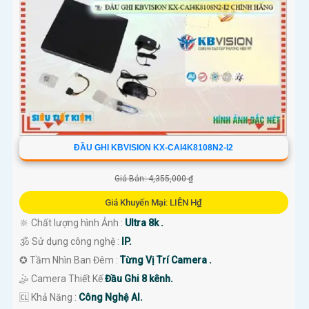
ĐẦU GHI KBVISION KX-CAI4K8108N2-I2
Giá Bán: 4,355,000 ₫
Giá Khuyến Mại: LIÊN H₫
🔆 Chất lượng hình Ảnh :
Ultra 8k .
🕉️ Sử dụng công nghệ :
IP.
✪ Tầm Nhìn Ban Đêm :
Từng Vị Trí Camera .
🤹 Camera Thiết Kế
Đầu Ghi 8 kênh.
️🆑 Khả Năng :
Công Nghệ AI.