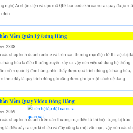
ng nghệ Ai nhận diện và dọc mã QR/ bar code khi camera quay được mã
n đơn
hần Mềm Quản Lý Đóng Hàng
ew: 2338.
i các shop kinh doanh online và trên sàn thương mại điện tử thì việc bị đ
áo hàng hóa là điều thường xuyên xảy ra, vậy nên việc sử dụng hệ thống
ần mềm quản lý đơn hàng, nhìn thấy được quá trình đóng gói hàng hóa,
m theo đấy là quy trình đóng gói cũng được ghi lại một cách dễ dàng
hần Mềm Quay Video Đóng Hàng
ew: 2059.
i các shop kinh doanh trên sàn thương mại điện tử thì hiện trạng bị tráo
ng là điều xảy ra cực kì nhiều và đây cũng là một vấn nạn, vậy nên các s