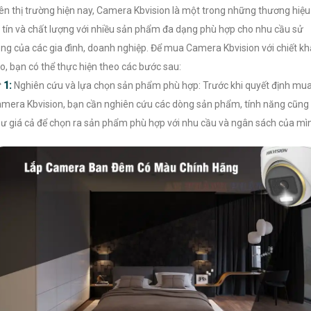
ên thị trường hiện nay, Camera Kbvision là một trong những thương hiệu
 tín và chất lượng với nhiều sản phẩm đa dạng phù hợp cho nhu cầu sử
ng của các gia đình, doanh nghiệp. Để mua Camera Kbvision với chiết k
o, bạn có thể thực hiện theo các bước sau:
☎
1:
Nghiên cứu và lựa chọn sản phẩm phù hợp: Trước khi quyết định mu
mera Kbvision, bạn cần nghiên cứu các dòng sản phẩm, tính năng cũng
ư giá cả để chọn ra sản phẩm phù hợp với nhu cầu và ngân sách của mì