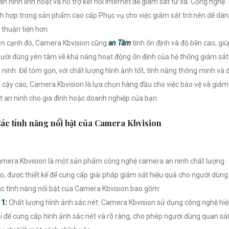
n hình linh hoạt và hỗ trợ kết nối internet để giám sát từ xa. Cộng nghệ
ch hợp trong sản phẩm cao cấp Phục vụ cho việc giám sát trở nên dễ dà
 thuận tiện hơn.
n cạnh đó, Camera Kbvision cũng
an Tâm
tính ổn định và độ bền cao, giú
ười dùng yên tâm về khả năng hoạt động ổn định của hệ thống giám sát
 ninh. Để tóm gọn, với chất lượng hình ảnh tốt, tính năng thông minh và 
n cậy cao, Camera Kbvision là lựa chọn hàng đầu cho việc bảo vệ và giám
t an ninh cho gia đình hoặc doanh nghiệp của bạn.
ác tính năng nổi bật của Camera Kbvision
mera Kbvision là một sản phẩm công nghệ camera an ninh chất lượng
o, được thiết kế để cung cấp giải pháp giám sát hiệu quả cho người dùng
c tính năng nổi bật của Camera Kbvision bao gồm:

1:
Chất lượng hình ảnh sắc nét: Camera Kbvision sử dụng công nghệ hi
i để cung cấp hình ảnh sắc nét và rõ ràng, cho phép người dùng quan sá