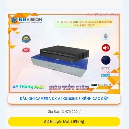
ĐẦU GHI CAMERA KX-A4K8108N3 8 KÊNH CAO CẤP
Giá Bán: 3,470,000 ₫
Giá Khuyến Mại: LIÊN H₫