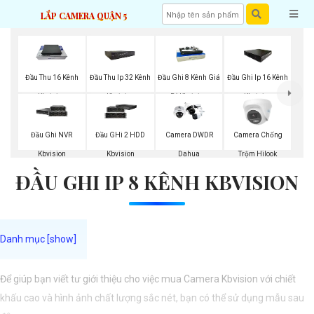
LẮP CAMERA QUẬN 5
Đầu Thu 16 Kênh
Đầu Thu Ip 32 Kênh
Đầu Ghi 8 Kênh Giá
Đầu Ghi Ip 16 Kênh
Kbvision
Kbvision
Rẻ Kbvision
Kbvision
Đầu Ghi NVR
Đầu GHi 2 HDD
Camera DWDR
Camera Chống
Kbvision
Kbvision
Dahua
Trộm Hilook
ĐẦU GHI IP 8 KÊNH KBVISION
Để giúp bạn viết tư giới thiệu cho việc mua Camera Kbvision với chiết
khấu cao và hình ảnh chất lượng sắc nét, bạn có thể sử dụng mẫu sau