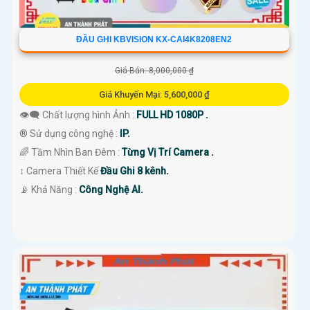
ĐẦU GHI KBVISION KX-CAI4K8208EN2
Giá Bán: 8,000,000 ₫
Giá Khuyến Mại: 5,600,000 ₫
👁️‍🗨 Chất lượng hình Ảnh :
FULL HD 1080P .
®️ Sử dụng công nghệ :
IP.
🌈 Tầm Nhìn Ban Đêm :
Từng Vị Trí Camera .
↕️ Camera Thiết Kế
Đầu Ghi 8 kênh.
️📡 Khả Năng :
Công Nghệ AI.