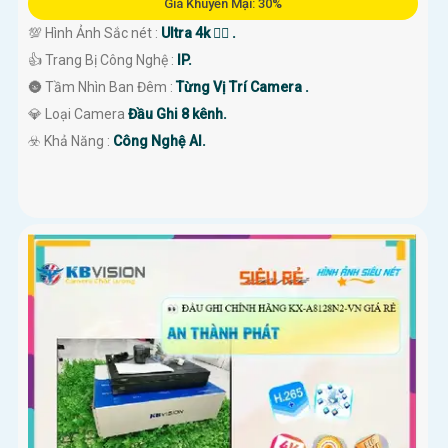
Giá Khuyến Mại: 30%
💯 Hình Ảnh Sắc nét :
Ultra 4k 👍🏾 .
👍 Trang Bị Công Nghệ :
IP.
🌚 Tầm Nhìn Ban Đêm :
Từng Vị Trí Camera .
💎 Loại Camera
Đầu Ghi 8 kênh.
️☣️ Khả Năng :
Công Nghệ AI.