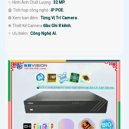
✨ Hình Ành Chất Lượng :
32 MP.
🤖️ Tích hợp công nghệ :
IP POE.
❂ Xem ban đêm :
Từng Vị Trí Camera .
❄ Thiết Kế Camera
Đầu Ghi 8 kênh.
️✨ Ưu Điểm :
Công Nghệ AI.