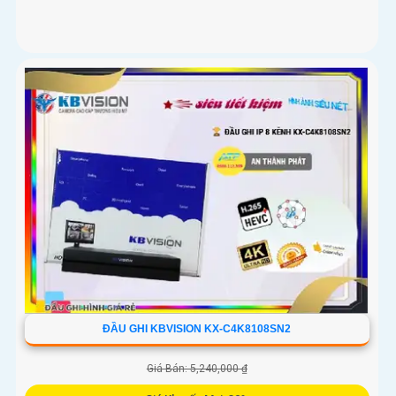
ĐẦU GHI KBVISION KX-C4K8108SN2
Giá Bán: 5,240,000 ₫