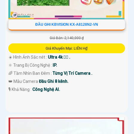
ĐẦU GHI KBVISION KX-A8128N2-VN
Giá Bán: 2,140,000 ₫
Giá Khuyến Mại: LIÊN H₫
☀️ Hình Ảnh Sắc nét :
Ultra 4k 👍🏾 .
⚛️ Trang Bị Công Nghệ :
IP.
🌈 Tầm Nhìn Ban Đêm :
Từng Vị Trí Camera .
👑 Mẫu Camera
Đầu Ghi 8 kênh.
️🎙 Khả Năng :
Công Nghệ AI.