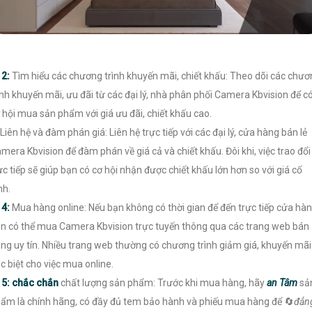
►
2:
Tìm hiểu các chương trình khuyến mãi, chiết khấu: Theo dõi các chư
ình khuyến mãi, ưu đãi từ các đại lý, nhà phân phối Camera Kbvision để c
 hội mua sản phẩm với giá ưu đãi, chiết khấu cao.
Liên hệ và đàm phán giá: Liên hệ trực tiếp với các đại lý, cửa hàng bán lẻ
mera Kbvision để đàm phán về giá cả và chiết khấu. Đôi khi, việc trao đổi
ực tiếp sẽ giúp bạn có cơ hội nhận được chiết khấu lớn hơn so với giá cố
nh.

4:
Mua hàng online: Nếu bạn không có thời gian để đến trực tiếp cửa hàn
n có thể mua Camera Kbvision trực tuyến thông qua các trang web bán
ng uy tín. Nhiều trang web thường có chương trình giảm giá, khuyến mãi
c biệt cho việc mua online.

5:
chắc chắn
chất lượng sản phẩm: Trước khi mua hàng, hãy
an Tâm
sả
ẩm là chính hãng, có đầy đủ tem bảo hành và phiếu mua hàng để 🔄
đẳn