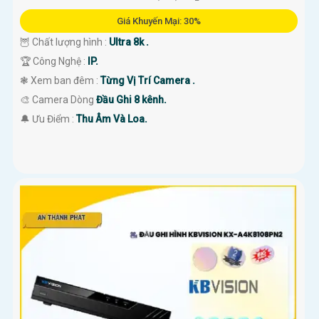
Giá Khuyến Mại: 30%
🦉 Chất lượng hình :
Ultra 8k .
🏆 Công Nghệ :
IP.
❃ Xem ban đêm :
Từng Vị Trí Camera .
🎨 Camera Dòng
Đầu Ghi 8 kênh.
️🔔 Ưu Điểm :
Thu Âm Và Loa.