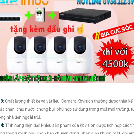

3:
Chất lượng thiết kế và vật liệu: Camera Kbvision thường được thiết kế
ắc chắn, chịu nước, chống bụi, phù hợp sử dụng trong mọi môi trường, t
ong nhà đến ngoài trời.

4:
Tính năng hiện đại: Nhiều sản phẩm của Kbvision được tích hợp các tí
ng thông minh như cảnh báo chuyển động, nhận diện khuôn mặt, ghi âm