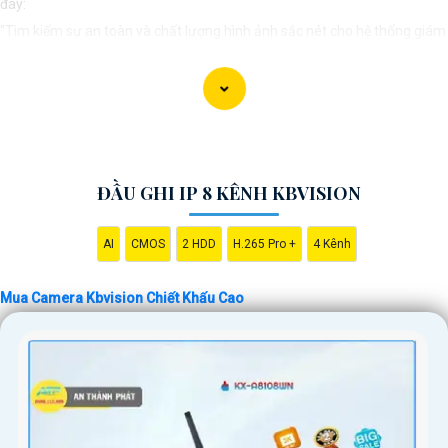
đây:
"Tìm kiếm sự an toàn và chất lượng hình ảnh sắc nét cho hệ thống giám
sát của bạn? Hãy đến với Camera Kbvision - thương hiệu uy tín với chiết
khấu cao. Với công nghệ hàng đầu, Camera Kbvision mang đến cho bạn
hình ảnh chất lượng cao, rõ nét và độ tin cậy cao. Đừng để bất kỳ sự cố
nào xảy ra mà không có sự giám sát chuyên nghiệp. Hãy đầu tư vào
Camera Kbvision và yên tâm bảo vệ gia đình và tài sản của bạn ngay
ĐẦU GHI IP 8 KÊNH KBVISION
hôm nay!"
Bạn có thể điều chỉnh và thêm vào nội dung trên để phù hợp với nhu cầu
AI
CMOS
2 HDD
H.265 Pro +
4 Kênh
cụ thể của bạn. Chúc bạn thành công!
Mua Camera Kbvision Chiết Khấu Cao