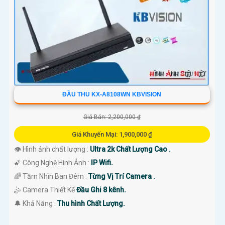
'
ĐẦU THU KX-A8108WN KBVISION
Giá Bán: 2,200,000 ₫
Giá Khuyến Mại: 1,900,000 ₫
👁 Hình ảnh chất lượng :
Ultra 2k Chất Lượng Cao .
🌠 Công Nghệ Hình Ảnh :
IP Wifi.
🌈 Tầm Nhìn Ban Đêm :
Từng Vị Trí Camera .
🤹 Camera Thiết Kế
Đầu Ghi 8 kênh.
️🔔 Khả Năng :
Thu hình Chất Lượng.