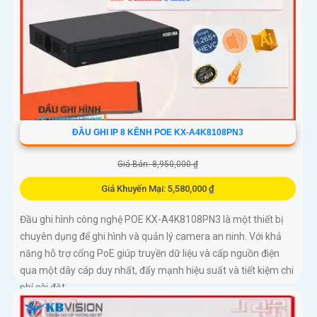
ĐẦU GHI IP 8 KÊNH POE KX-A4K8108PN3
Giá Bán: 8,950,000 ₫
Giá Khuyến Mại: 5,580,000 ₫
Đầu ghi hình công nghệ POE KX-A4K8108PN3 là một thiết bị
chuyên dụng để ghi hình và quản lý camera an ninh. Với khả
năng hỗ trợ cổng PoE giúp truyền dữ liệu và cấp nguồn điện
qua một dây cáp duy nhất, đẩy mạnh hiệu suất và tiết kiệm chi
phí cài đặt