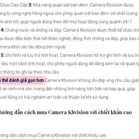
 Chức Cao Cấp
3:
Khả năng quan sát ban đêm: Camera Kbvision được
ang bị công nghệ hồng ngoại cho phép quan sát ban đêm với chất lượng
nh ảnh tốt, giúp người dùng theo dõi mọi hoạt động xung quanh 24/7

4:
Chống nước và chống va đập: Camera Kbvision được thiết kế chắc ch
ịu được điều kiện thời tiết khắc nghiệt, đồng thời chống va đập, giúp bảo 
mera khỏi các tác động bên ngoài.

5:
Ghi hình và lưu trữ linh hoạt: Camera Kbvision hỗ trợ ghi hình và lưu tr
 liệu một cách linh hoạt, cho phép người dùng dễ dàng xem lại và quản l
c thông tin ghi lại theo nhu cầu.
 thể đánh giá gọn hơn
Camera Kbvision không chỉ đáp ứng nhu cầu gi
t an ninh mà còn mang đến những tính năng tiên tiến và hiệu quả, giúp
ười dùng có trải nghiệm an toàn và thuận lợi khi sử dụng.
ướng dẫn cách mua Camera Kbvision với chiết khấu cao
ớng dẫn cách mua Camera Kbvision với chiết khấu cao