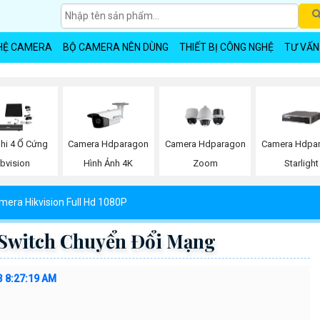
HỆ CAMERA
BỘ CAMERA NÊN DÙNG
THIẾT BỊ CÔNG NGHỆ
TƯ VẤN
hi 4 Ổ Cứng
Camera Hdparagon
Camera Hdparagon
Camera Hdpa
bvision
Hình Ảnh 4K
Zoom
Starlight
mera Hikvision Full Hd 1080P
 Switch Chuyển Đổi Mạng
3 8:27:19 AM