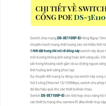
CHI TIẾT VỀ SWITC
CỔNG POE
DS-3E110
Switch chia mạng
DS-3E1105P-EI
Hồng Ngoại 10m
chuyển mạch mạng chất lượng cao với nhiều tính n
®️
Nét đặt trưng khi nói về dòng này
switch này được 
môi trường không ánh sáng hoặc ánh sáng yếu. Với
sát trong khoảng cách gần và sự chống ngược sá
tình huống ánh sáng phức tạp.
Sự chuyển đổi mạng tự động của switch này cung cấ
Với 5 cổng Ethernet 10/100Mbps, switch cho phép b
dữ liệu hiệu quả cho các thiết bị khác nhau.
Switch
DS-3E1105P-EI
còn tích hợp chức năng hỗ t
các thiết bị mạng như camera IP, điều khiển truy c