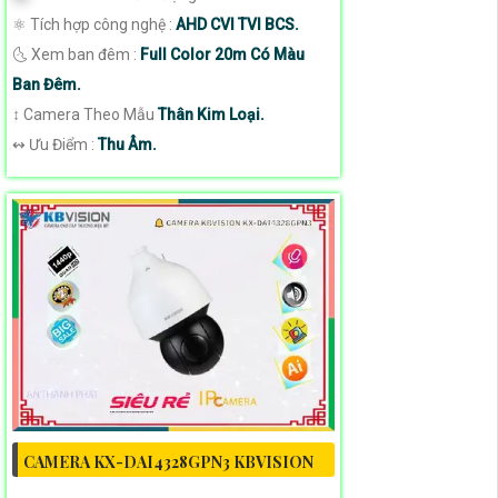
⚛️ Tích hợp công nghệ :
AHD CVI TVI BCS.
🌜 Xem ban đêm :
Full Color 20m Có Màu
Ban Đêm.
↕️ Camera Theo Mẫu
Thân Kim Loại.
️↭ Ưu Điểm :
Thu Âm.
CAMERA KX-DAI4328GPN3 KBVISION