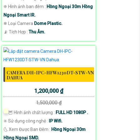
❈ Hình ảnh ban đêm :
Hồng Ngoại 30m Hồng
Ngoại Smart IR.
❄ Loại Camera
Dome Plastic.
️📡 Tích Hợp :
Thu Âm.
CAMERA DH-IPC-HFW1230DT-STW-VN
DAHUA
1,200,000 ₫
1,500,000 ₫
🦉 Hình ảnh chất lượng :
FULL HD 1080P .
✳️ Sử dụng công nghệ :
IP Wifi.
🌜 Xem Được Ban Đêm :
Hồng Ngoại 30m
Hồng Ngoại SMD.