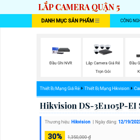
LẮP CAMERA QUẬN 5
DANH MỤC SẢN PHẨM
CÔNG NG
Đầu Ghi NVR
Lắp Camera Giá Rẻ
Đầu G
Trọn Gói
K
Thiết Bị Mạng Giá Rẻ
Thiết Bị Mạng Hikvision
Ca
Hikvision DS-3E1105P-EI
Thương hiệu:
Hikvision
Ngày đăng:
12/19/202
30%
1,350,000 ₫