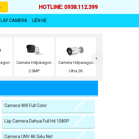
HOTLINE: 0938.112.399
 LẮP CAMERA
LIÊN HỆ
ragon
Camera Hdparagon
Camera Hdparagon
2.0MP
Ultra 2K
Camera Wifi Full Color
Lắp Camera Dahua Full Hd 1080P
Camera UNV 4K Siêu Nét