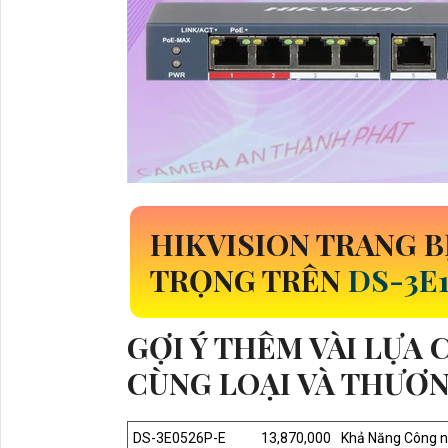
HIKVISION TRANG 
TRỌNG TRÊN
DS-3E1
GỢI Ý THÊM VÀI LỰA
CÙNG LOẠI VÀ THƯƠN
DS-3E0526P-E
13,870,000
Khả Năng Công ng