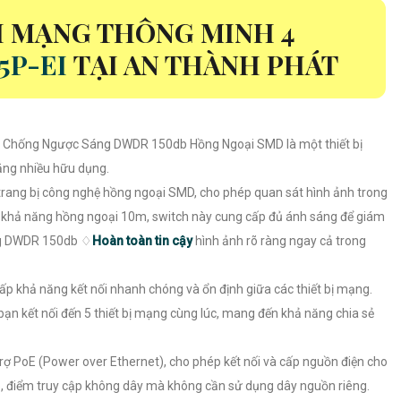
H MẠNG THÔNG MINH 4
5P-EI
TẠI AN THÀNH PHÁT
 Chống Ngược Sáng DWDR 150db Hồng Ngoại SMD là một thiết bị
ăng nhiều hữu dụng.
trang bị công nghệ hồng ngoại SMD, cho phép quan sát hình ảnh trong
 khả năng hồng ngoại 10m, switch này cung cấp đủ ánh sáng để giám
ng DWDR 150db ♢
Hoàn toàn tin cậy
hình ảnh rõ ràng ngay cả trong
p khả năng kết nối nhanh chóng và ổn định giữa các thiết bị mạng.
ạn kết nối đến 5 thiết bị mạng cùng lúc, mang đến khả năng chia sẻ
rợ PoE (Power over Ethernet), cho phép kết nối và cấp nguồn điện cho
ập, điểm truy cập không dây mà không cần sử dụng dây nguồn riêng.