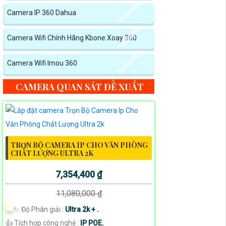
Camera IP 360 Dahua
Camera Wifi Chính Hãng Kbone Xoay 360
Camera Wifi Imou 360
CAMERA QUAN SÁT ĐỀ XUẤT
TRỌN BỘ CAMERA IP CHO VĂN PHÒNG
CHẤT LƯỢNG ULTRA 2K
7,354,400 ₫
11,080,000 ₫
✨ Độ Phân giải :
Ultra 2k + .
👍 Tích hợp công nghệ :
IP POE.