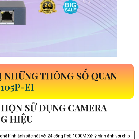
BỊ NHỮNG THÔNG SỐ QUAN
105P-EI
 CHỌN SỬ DỤNG CAMERA
G HIỆU
hệ hình ảnh sắc nét với 24 cổng PoE 1000M Xử lý hình ảnh với chip