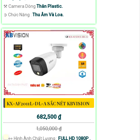
⚒ Camera Dòng
Thân Plastic.
️➲ Chức Năng :
Thu Âm Và Loa.
KX-AF2011L-DL-A SẮC NÉT KBVISION
682,500 ₫
1,050,000 ₫
️👀 Hình Ành Chất Lượng :
FULL HD 1080P .