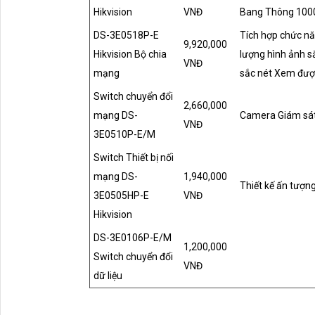
Hikvision
VNĐ
Bang Thông 100
DS-3E0518P-E
Tích hợp chức nă
9,920,000
Hikvision Bộ chia
lượng hình ảnh s
VNĐ
mạng
sắc nét Xem đượ
Switch chuyển đổi
2,660,000
mạng DS-
Camera Giám sá
VNĐ
3E0510P-E/M
Switch Thiết bị nối
mạng DS-
1,940,000
Thiết kế ấn tượng
3E0505HP-E
VNĐ
Hikvision
DS-3E0106P-E/M
1,200,000
Switch chuyển đổi
VNĐ
dữ liệu