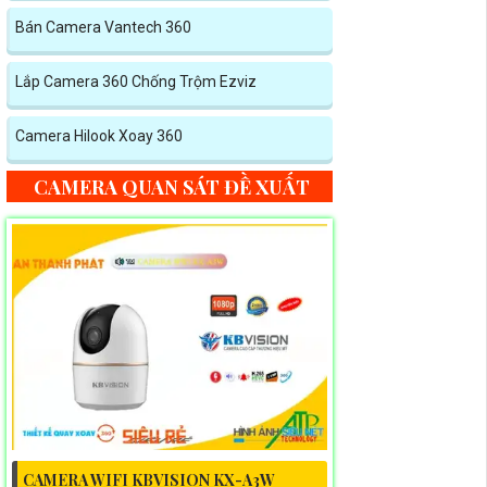
Bán Camera Vantech 360
Lắp Camera 360 Chống Trộm Ezviz
Camera Hilook Xoay 360
CAMERA QUAN SÁT ĐỀ XUẤT
CAMERA WIFI KBVISION KX-A3W