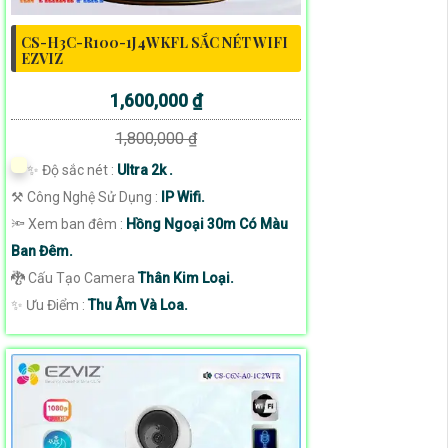
CS-H3C-R100-1J4WKFL SẮC NÉT WIFI
EZVIZ
1,600,000 ₫
1,800,000 ₫
✨ Độ sắc nét :
Ultra 2k .
⚒ Công Nghệ Sử Dụng :
IP Wifi.
🔦 Xem ban đêm :
Hồng Ngoại 30m Có Màu
Ban Đêm.
🐉️ Cấu Tạo Camera
Thân Kim Loại.
️✨ Ưu Điểm :
Thu Âm Và Loa.