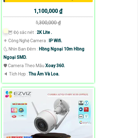
1,100,000 ₫
1,300,000 ₫
🦉 Độ sắc nét :
2K Lite .
⚜️ Công Nghệ Camera :
IP Wifi.
🌜 Nhìn Ban Đêm :
Hồng Ngoại 10m Hồng
Ngoại SMD.
🛡 Camera Theo Mẫu
Xoay 360.
️🔈 Tích Hợp :
Thu Âm Và Loa.