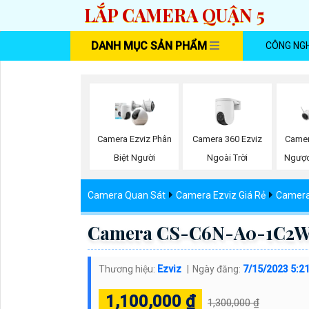
LẮP CAMERA QUẬN 5
DANH MỤC SẢN PHẨM
CÔNG NG
Camera 360 Ezviz
Camera Ezviz Phân
Camer
Ngoài Trời
Biệt Người
Ngược
Camera Quan Sát
Camera Ezviz Giá Rẻ
Camera
Camera CS-C6N-A0-1C2WF
Thương hiệu:
Ezviz
Ngày đăng:
7/15/2023 5:2
1,100,000 ₫
1,300,000 ₫