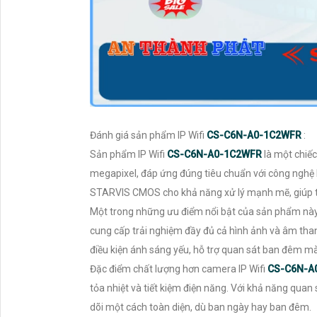
Đánh giá sản phẩm IP Wifi
CS-C6N-A0-1C2WFR
:
Sản phẩm IP Wifi
CS-C6N-A0-1C2WFR
là một chiế
megapixel, đáp ứng đúng tiêu chuẩn với công nghệ 
STARVIS CMOS cho khả năng xử lý mạnh mẽ, giúp t
Một trong những ưu điểm nổi bật của sản phẩm này l
cung cấp trải nghiệm đầy đủ cả hình ảnh và âm tha
điều kiện ánh sáng yếu, hỗ trợ quan sát ban đêm mà
Đặc điểm chất lượng hơn camera IP Wifi
CS-C6N-A
tỏa nhiệt và tiết kiệm điện năng. Với khả năng qu
dõi một cách toàn diện, dù ban ngày hay ban đêm.