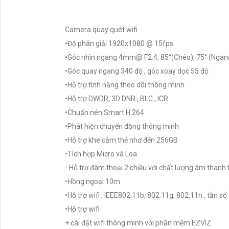
Camera quay quét wifi
•Độ phân giải 1920x1080 @ 15fps
•Góc nhìn ngang 4mm@ F2.4, 85°(Chéo), 75° (Ngan
•Góc quay ngang 340 độ , góc xoay dọc 55 độ
•Hỗ trợ tính năng theo dõi thông minh
•Hỗ trợ DWDR, 3D DNR , BLC , ICR
•Chuấn nén Smart H.264
•Phát hiện chuyển động thông minh
•Hỗ trợ khe cắm thẻ nhớ đến 256GB
•Tích hợp Micro và Loa
- Hỗ trợ đàm thoại 2 chiều với chất lượng âm thanh
•Hồng ngoại 10m
•Hỗ trợ wifi , IEEE802.11b, 802.11g, 802.11n , tần s
•Hỗ trợ wifi
+ cài đặt wifi thông minh với phần mềm EZVIZ