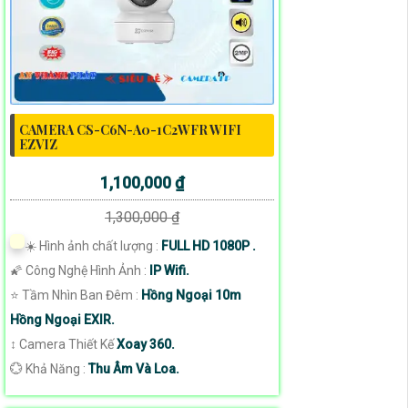
CAMERA CS-C6N-A0-1C2WFR WIFI
EZVIZ
1,100,000 ₫
1,300,000 ₫
☀️ Hình ảnh chất lượng :
FULL HD 1080P .
🌠 Công Nghệ Hình Ảnh :
IP Wifi.
⭐ Tầm Nhìn Ban Đêm :
Hồng Ngoại 10m
Hồng Ngoại EXIR.
↕️ Camera Thiết Kế
Xoay 360.
️💮 Khả Năng :
Thu Âm Và Loa.