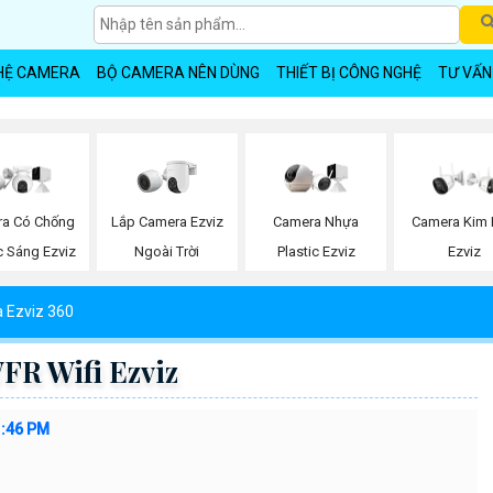
HỆ CAMERA
BỘ CAMERA NÊN DÙNG
THIẾT BỊ CÔNG NGHỆ
TƯ VẤN
Lắp Camera Ezviz
a Có Chống
Camera Nhựa
Camera Kim 
Ngoài Trời
 Sáng Ezviz
Plastic Ezviz
Ezviz
 Ezviz 360
R Wifi Ezviz
1:46 PM