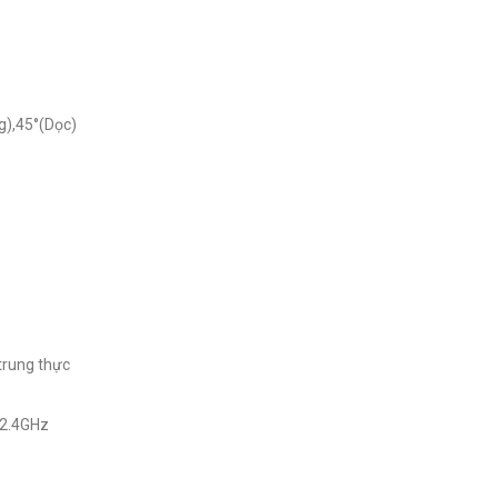
g),45°(Dọc)
 trung thực
ố 2.4GHz