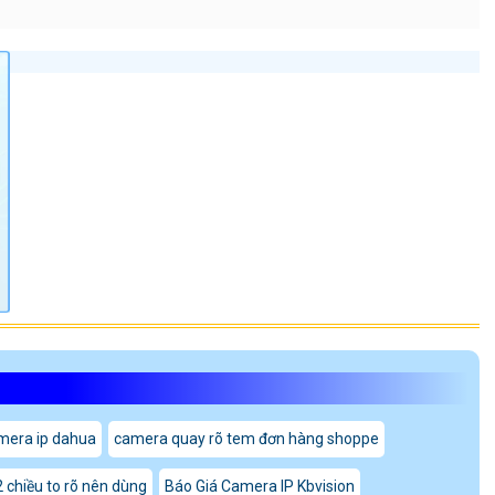
mera ip dahua
camera quay rõ tem đơn hàng shoppe
 chiều to rõ nên dùng
Báo Giá Camera IP Kbvision