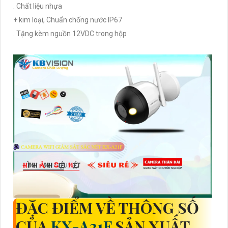
. Chất liệu nhựa
+ kim loại, Chuẩn chống nước IP67
. Tặng kèm nguồn 12VDC trong hộp
ĐẶC ĐIỂM VỀ THÔNG SỐ
CỦA
KX-A21F
SẢN XUẤT