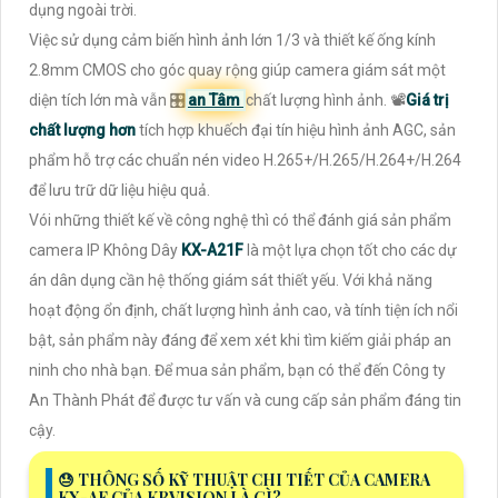
dụng ngoài trời.
Việc sử dụng cảm biến hình ảnh lớn 1/3 và thiết kế ống kính
2.8mm CMOS cho góc quay rộng giúp camera giám sát một
diện tích lớn mà vẫn 🎛
an Tâm
chất lượng hình ảnh. 📽
Giá trị
chất lượng hơn
tích hợp khuếch đại tín hiệu hình ảnh AGC, sản
phẩm hỗ trợ các chuẩn nén video H.265+/H.265/H.264+/H.264
để lưu trữ dữ liệu hiệu quả.
Vói những thiết kế về công nghệ thì có thể đánh giá sản phẩm
camera IP Không Dây
KX-A21F
là một lựa chọn tốt cho các dự
án dân dụng cần hệ thống giám sát thiết yếu. Với khả năng
hoạt động ổn định, chất lượng hình ảnh cao, và tính tiện ích nổi
bật, sản phẩm này đáng để xem xét khi tìm kiếm giải pháp an
ninh cho nhà bạn. Để mua sản phẩm, bạn có thể đến Công ty
An Thành Phát để được tư vấn và cung cấp sản phẩm đáng tin
cậy.
😓 THÔNG SỐ KỸ THUẬT CHI TIẾT CỦA CAMERA
KX-AF CỦA KBVISION LÀ GÌ?