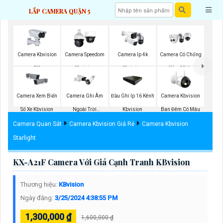
LẮP CAMERA QUẬN 5
Camera Kbvision
Camera Speedom
Camera Ip 4k
Camera Có Chống
2K
Kbvision
Kbvision
Xâm Nhập
Kbvision
Camera Xem Biển
Camera Ghi Âm
Đầu Ghi Ip 16 Kênh
Camera Kbvision
Số Xe Kbvision
Ngoài Trời
Kbvision
Ban Đêm Có Màu
Kbvision
Camera Quan Sát
Camera Kbvision Giá Rẻ
Camera Kbvision
Starlight
KX-A21F Camera Với Giá Cạnh Tranh KBvision
Thương hiệu:
KBvision
Ngày đăng:
3/25/2024 4:38:55 PM
1,300,000 ₫
1,600,000 ₫