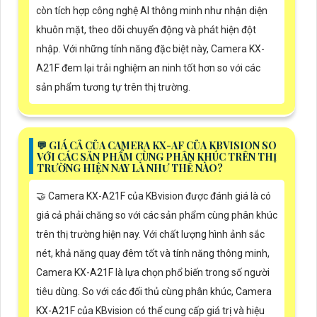
còn tích hợp công nghệ AI thông minh như nhận diện
khuôn mặt, theo dõi chuyển động và phát hiện đột
nhập. Với những tính năng đặc biệt này, Camera KX-
A21F đem lại trải nghiệm an ninh tốt hơn so với các
sản phẩm tương tự trên thị trường.
️💬 GIÁ CẢ CỦA CAMERA KX-AF CỦA KBVISION SO
VỚI CÁC SẢN PHẨM CÙNG PHÂN KHÚC TRÊN THỊ
TRƯỜNG HIỆN NAY LÀ NHƯ THẾ NÀO?
🤝 Camera KX-A21F của KBvision được đánh giá là có
giá cả phải chăng so với các sản phẩm cùng phân khúc
trên thị trường hiện nay. Với chất lượng hình ảnh sắc
nét, khả năng quay đêm tốt và tính năng thông minh,
Camera KX-A21F là lựa chọn phổ biến trong số người
tiêu dùng. So với các đối thủ cùng phân khúc, Camera
KX-A21F của KBvision có thể cung cấp giá trị và hiệu