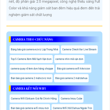
nét, độ phân giải 2.0 megapixel, công nghệ thiếu sáng Full
Color và khả năng giám sát ban đêm hiệu quả đem đến trải
nghiệm giám sát chất lượng
CAMERA THEO CHỨC NĂNG
Bảng báo giá camera ezviz Lắp Trong Nhà
Camera Check Var Live Stream
Top 5 Camera Xem Mã Vạch Vận Đơn
camera nhìn mã vận đơn
camera quay rõ tem đơn hàng shoppe
Báo giá camera wifi hikvision
Bản báo giá camera 2 mắt ezviz mới
Báo giá camera 2 mắt dahua
CAMERA KẾT NỐI WIFI
Camera Wifi Ebitcam Giá Rẻ Chính Hãng
Camera Imou Cube
Bản báo giá camera wifi imou mới
Camera Wifi 360 Dahua Ngoài Trời