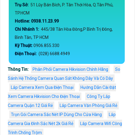
Trụ Sở:
51 Lũy Bán Bích, P. Tân Thới Hòa, Q.Tân Phú,
TP.HCM
Hotline: 0938.11.23.99
Chi Nhánh 1:
445/38 Tân Hòa Đông,P Bình Trị Đông,
Bình Tân, TP HCM
Kỹ Thuật:
0906.855.330
Điện Thoại:
(028) 6688.4949
Thông Tin:
Phân Phối Camera Hikvision Chính Hãng
So
Sánh Hệ Thống Camera Quan Sát Không Dây Và Có Dây
Lắp Camera Xem Qua Điện Thoại
Hướng Dẫn Cài Đặt
Xem Camera Hikvision Cho Điện Thoại
Công Ty Lắp
Camera Quận 12 Giá Rẻ
Lắp Camera Văn Phòng Giá Rẻ
Trọn Gói Camera Sắc Nét IP Dùng Cho Cửa Hàng
Lắp
Camera Gia Đình Sắc Nét 2k Giá Rẻ
Lắp Camera Wifi Công
Trình Chống Trộm