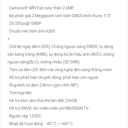
. Camera IP WIFI Full color thân 2.0MP
. Độ phân giải 2 Megapixel cảm biến CMOS kích thước 1/3”
. 25/30fps@1080P
. Chuẩn nén hình ảnh H265
+
. Chế độ ngày đêm (ICR), Chống ngược sáng DWDR, tự động
cân bằng trắng (AWB), tự động bù tín hiệu ảnh (AGC), chống
ngược sáng(BLC), chống nhiễu (3D-DNR).
. Tầm xa đèn LED 30m với công nghệ đèn sáng thông minh
. Hỗ trợ phát hiện chuyển động, phát hiện con người.
. Ống kính cố định 2.8mm (góc nhìn 98°)
. Tích hợp Mic
. Hỗ trợ khe cắm thẻ nhớ lên đến 256GB
. Hỗ trợ ONVIF, tên miền miễn phí KBVISION.TV
. Nguồn cấp 12VDC
. Nhiệt độ hoạt động : -40° C ~ +60° C.