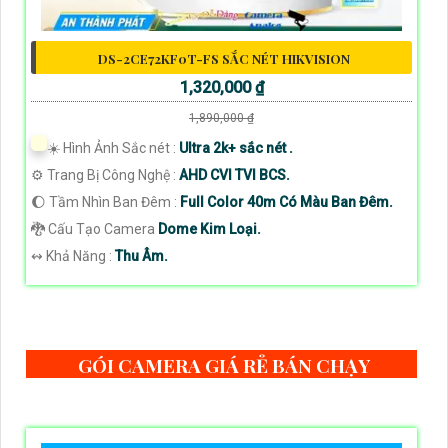
DS-2CE72KF0T-FS SẮC NÉT HIKVISION
1,320,000 ₫
1,890,000 ₫
☀️ Hình Ảnh Sắc nét :
Ultra 2k+ sắc nét .
⚙ Trang Bị Công Nghệ :
AHD CVI TVI BCS.
🌔 Tầm Nhìn Ban Đêm :
Full Color 40m Có Màu Ban Đêm.
🐉️ Cấu Tạo Camera
Dome Kim Loại.
️↭ Khả Năng :
Thu Âm.
GÓI CAMERA GIÁ RẺ BÁN CHẠY