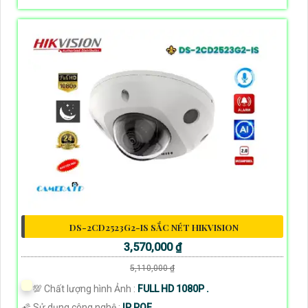
DS-2CD2523G2-IS SẮC NÉT HIKVISION
3,570,000 ₫
5,110,000 ₫
💯 Chất lượng hình Ảnh :
FULL HD 1080P .
🌠 Sử dụng công nghệ :
IP POE.