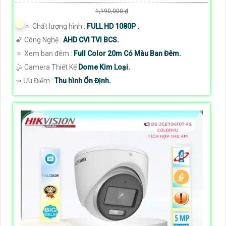
1,190,000 ₫
🔅 Chất lượng hình :
FULL HD 1080P .
🌠 Công Nghệ :
AHD CVI TVI BCS.
🔅 Xem ban đêm :
Full Color 20m Có Màu Ban Đêm.
🤹 Camera Thiết Kế
Dome Kim Loại.
️⇝ Ưu Điểm :
Thu hình Ổn Định.