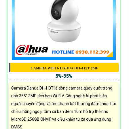
CAMERA WIFI 6 DAHUA DH-H3T 3MP
5%-35%
Camera Dahua DH-H3T là dòng camera quay quét trong
nhà 355° 3MP tích hợp Wi-Fi 6 Công nghệ AI phát hiện
người chuyển động và âm thanh bất thường đàm thoại hai
chiều, hồng ngoại tầm xa ban đêm 10m hỗ trợ thẻ nhớ
MicroSD 256GB ONVIF và điều khiển từ xa qua ứng dụng
DMSS