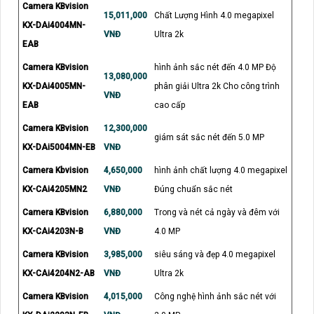
Camera KBvision
15,011,000
Chất Lượng Hình 4.0 megapixel
KX-DAi4004MN-
VNĐ
Ultra 2k
EAB
Camera KBvision
hình ảnh sắc nét đến 4.0 MP Độ
13,080,000
KX-DAi4005MN-
phân giải Ultra 2k Cho công trình
VNĐ
EAB
cao cấp
Camera KBvision
12,300,000
giám sát sắc nét đến 5.0 MP
KX-DAi5004MN-EB
VNĐ
Camera Kbvision
4,650,000
hình ảnh chất lượng 4.0 megapixel
KX-CAi4205MN2
VNĐ
Đúng chuẩn sắc nét
Camera KBvision
6,880,000
Trong và nét cả ngày và đêm với
KX-CAi4203N-B
VNĐ
4.0 MP
Camera KBvision
3,985,000
siêu sáng và đẹp 4.0 megapixel
KX-CAi4204N2-AB
VNĐ
Ultra 2k
Camera KBvision
4,015,000
Công nghệ hình ảnh sắc nét với