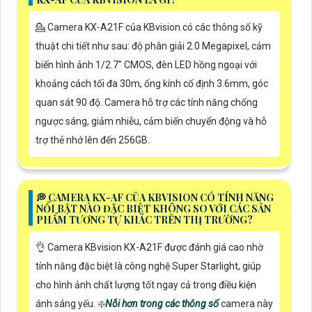
💁 Camera KX-A21F của KBvision có các thông số kỹ
thuật chi tiết như sau: độ phân giải 2.0 Megapixel, cảm
biến hình ảnh 1/2.7" CMOS, đèn LED hồng ngoại với
khoảng cách tối đa 30m, ống kính cố định 3.6mm, góc
quan sát 90 độ. Camera hỗ trợ các tính năng chống
ngược sáng, giảm nhiễu, cảm biến chuyển động và hỗ
trợ thẻ nhớ lên đến 256GB.
️💭 CAMERA KX-AF CỦA KBVISION CÓ TÍNH NĂNG
NỔI BẬT NÀO ĐẶC BIỆT KHÔNG SO VỚI CÁC SẢN
PHẨM TƯƠNG TỰ KHÁC TRÊN THỊ TRƯỜNG?
👌 Camera KBvision KX-A21F được đánh giá cao nhờ
tính năng đặc biệt là công nghệ Super Starlight, giúp
cho hình ảnh chất lượng tốt ngay cả trong điều kiện
ánh sáng yếu. ❇️
Nỗi hơn trong các thông số
camera này