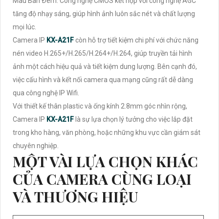
Màu Ban Ðêm. Công nghệ CMOS kết hợp với công nghệ AGC
tăng độ nhạy sáng, giúp hình ảnh luôn sắc nét và chất lượng
mọi lúc.
Camera IP
KX-A21F
còn hỗ trợ tiết kiệm chi phí với chức năng
nén video H.265+/H.265/H.264+/H.264, giúp truyền tải hình
ảnh một cách hiệu quả và tiết kiệm dung lượng. Bên cạnh đó,
việc cấu hình và kết nối camera qua mạng cũng rất dễ dàng
qua công nghệ IP Wifi.
Với thiết kế thân plastic và ống kính 2.8mm góc nhìn rộng,
Camera IP
KX-A21F
là sự lựa chọn lý tưởng cho việc lắp đặt
trong kho hàng, văn phòng, hoặc những khu vực cần giám sát
chuyên nghiệp.
MỘT VÀI LỰA CHỌN KHÁC
CỦA CAMERA CÙNG LOẠI
VÀ THƯƠNG HIỆU