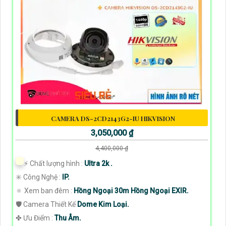
CAMERA DS-2CD2143G2-IU HIKVISION
3,050,000 ₫
4,400,000 ₫
️⚡ Chất lượng hình :
Ultra 2k .
✳️ Công Nghệ :
IP.
🔅 Xem ban đêm :
Hồng Ngoại 30m Hồng Ngoại EXIR.
🛡 Camera Thiết Kế
Dome Kim Loại.
️✤ Ưu Điểm :
Thu Âm.