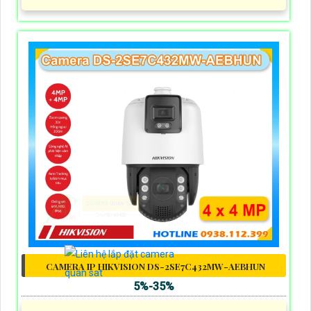
CAMERA IP HIKVISION DS-2SE7C432MW-AEBHUN
5%-35%