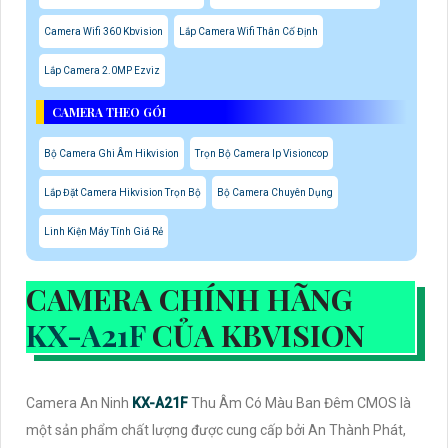
Camera Wifi 360 Kbvision
Lắp Camera Wifi Thân Cố Định
Lắp Camera 2.0MP Ezviz
CAMERA THEO GÓI
Bộ Camera Ghi Âm Hikvision
Trọn Bộ Camera Ip Visioncop
Lắp Đặt Camera Hikvision Trọn Bộ
Bộ Camera Chuyên Dụng
Linh Kiện Máy Tính Giá Rẻ
CAMERA CHÍNH HÃNG
KX-A21F
CỦA KBVISION
Camera An Ninh
KX-A21F
Thu Âm Có Màu Ban Đêm CMOS là
một sản phẩm chất lượng được cung cấp bởi An Thành Phát,