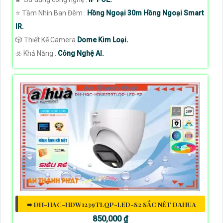
⭐ Tầm Nhìn Ban Đêm :
Hồng Ngoại 30m Hồng Ngoại Smart
IR.
🎲 Thiết Kế Camera
Dome Kim Loại.
️☣️ Khả Năng :
Công Nghệ AI.
➠ DH-HAC-HDW1239TLQP-LED-S2 SẮC NÉT DAHUA
850,000 ₫