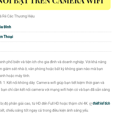
ỔI BẬT TRÊN CAMERA WIFI
iá Rẻ Các Thương Hiệu
ia Đình
ện Thoại
nh phổ biến và tiện ích cho gia đình và doanh nghiệp. Với khả năng
bạn giám sát nhà ở, văn phòng hoặc bất kỳ không gian nào mà bạn
minh hoặc máy tính.
: 1. Kết nối không dây: Camera wifi giúp bạn tiết kiệm thời gian và
y, bạn chỉ cần kết nối camera với mạng wifi hiện có và bạn đã sẵn sàng
bị độ phân giải cao, từ HD đến Full HD hoặc thậm chí 4K. ლ
thiết kế tích
iết, chiếu sáng tốt ngay cả trong điều kiện ánh sáng yếu.