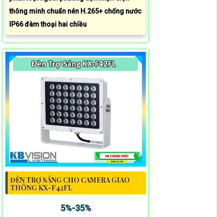
thông minh chuẩn nén H.265+ chống nước
IP66 đàm thoại hai chiều
ĐÈN TRỢ SÁNG CHO CAMERA GIAO
THÔNG KX-F42FL
5%-35%