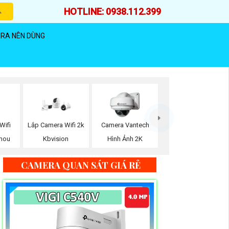
HOTLINE: 0938.112.399
RA NÊN DÙNG
Wifi
Lắp Camera Wifi 2k
Camera Vantech
Imou
Kbvision
Hình Ảnh 2K
CAMERA QUAN SÁT GIÁ RẺ