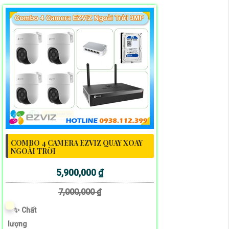
COMBO 4 CAMERA EZVIZ QUAY XOAY
NGOÀI TRỜI
5,900,000 ₫
7,000,000 ₫
✨ Chất
lượng