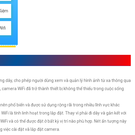
Kiệm
ifi
MÀ LẠI ĐƯỢC SỬ DỤNG NHIỀU
ông dây, cho phép người dùng xem và quản lý hình ảnh từ xa thông qua
i, camera WiFi đã trở thành thiết bị không thể thiếu trong cuộc sống
 nên phổ biến và được sử dụng rộng rãi trong nhiều lĩnh vực khác
i là tính linh hoạt trong lắp đặt. Thay vì phải đi dây và gắn kết với
WiFi và có thể được đặt ở bất kỳ vị trí nào phù hợp. Nét ấn tượng này
g việc cài đặt và lắp đặt camera.