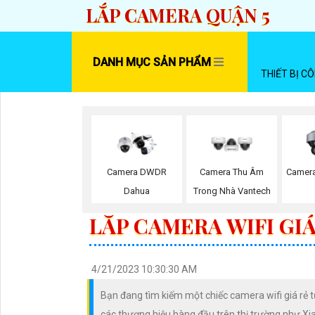
LẮP CAMERA QUẬN 5
DANH MỤC SẢN PHẨM
THIẾT BỊ C
Camera DWDR
Camera Thu Âm
Camera
Dahua
Trong Nhà Vantech
LĂP CAMERA WIFI GI
4/21/2023 10:30:30 AM
Bạn đang tìm kiếm một chiếc camera wifi giá rẻ t
các thương hiệu hàng đầu trên thị trường như Xia