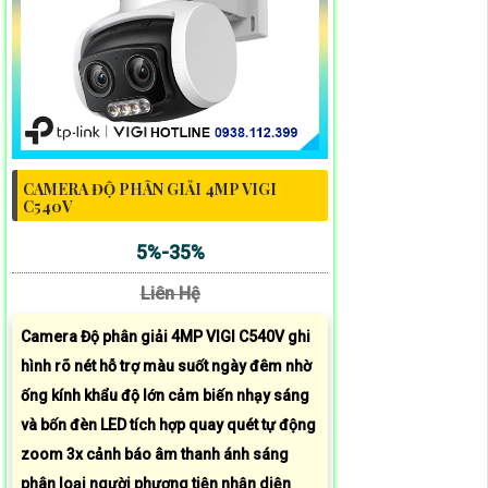
CAMERA ĐỘ PHÂN GIẢI 4MP VIGI
C540V
5%-35%
Liên Hệ
Camera Độ phân giải 4MP VIGI C540V ghi
hình rõ nét hỗ trợ màu suốt ngày đêm nhờ
ống kính khẩu độ lớn cảm biến nhạy sáng
và bốn đèn LED tích hợp quay quét tự động
zoom 3x cảnh báo âm thanh ánh sáng
phân loại người phương tiện nhận diện