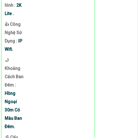
hình :
2K
Lite .
👍 Công
Nghệ Sử
Dụng :
IP
Wifi.
🌙
Khoảng
Cách Ban
Đêm :
Hồng
Ngoại
30m Có
Màu Ban
Ðêm.
🕉️ Cấu