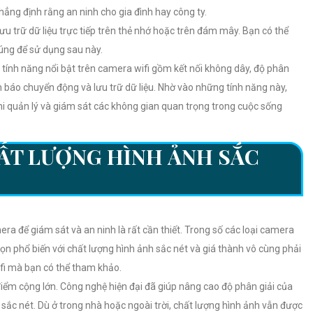
ẳng định rằng an ninh cho gia đình hay công ty.
ưu trữ dữ liệu trực tiếp trên thẻ nhớ hoặc trên đám mây. Bạn có thể
húng để sử dụng sau này.
tính năng nổi bật trên camera wifi gồm kết nối không dây, độ phân
nh báo chuyển động và lưu trữ dữ liệu. Nhờ vào những tính năng này,
khi quản lý và giám sát các không gian quan trọng trong cuộc sống
ẤT LƯỢNG HÌNH ẢNH SẮC
era để giám sát và an ninh là rất cần thiết. Trong số các loại camera
họn phổ biến với chất lượng hình ảnh sắc nét và giá thành vô cùng phải
fi mà bạn có thể tham khảo.
điểm cộng lớn. Công nghệ hiện đại đã giúp nâng cao độ phân giải của
sắc nét. Dù ở trong nhà hoặc ngoài trời, chất lượng hình ảnh vẫn được