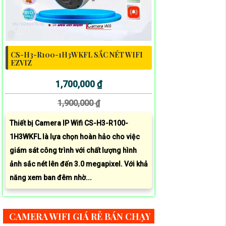
CS-H3-R100-1H3WKFL SẮC NÉT WIFI
EZVIZ
1,700,000 ₫
1,900,000 ₫
Thiết bị Camera IP Wifi CS-H3-R100-
1H3WKFL là lựa chọn hoàn hảo cho việc
giám sát công trình với chất lượng hình
ảnh sắc nét lên đến 3.0 megapixel. Với khả
năng xem ban đêm nhờ...
CAMERA WIFI GIÁ RẺ BÁN CHẠY