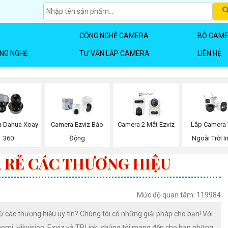
CÔNG NGHỆ CAMERA
BỘ CAME
ÔNG NGHỆ
TƯ VẤN LẮP CAMERA
LIÊN HỆ
Lắp Camera 
 Dahua Xoay
Camera Ezviz Báo
Camera 2 Mắt Ezviz
Ngoài Trời 
360
Động
Á RẺ CÁC THƯƠNG HIỆU
Mức độ quan tâm: 119984
ừ các thương hiệu uy tín? Chúng tôi có những giải pháp cho bạn! Với
omi, Hikvision, Ezviz và TP,Link, chúng tôi mang đến cho bạn những