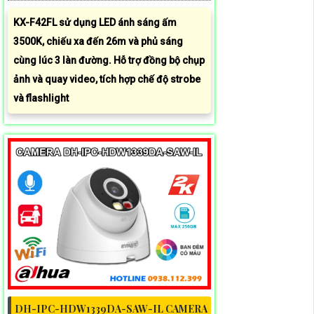
KX-F42FL sử dụng LED ánh sáng ấm
3500K, chiếu xa đến 26m và phủ sáng
cùng lúc 3 làn đường. Hỗ trợ đồng bộ chụp
ảnh và quay video, tích hợp chế độ strobe
và flashlight
DH-IPC-HDW1339DA-SAW-IL CAMERA