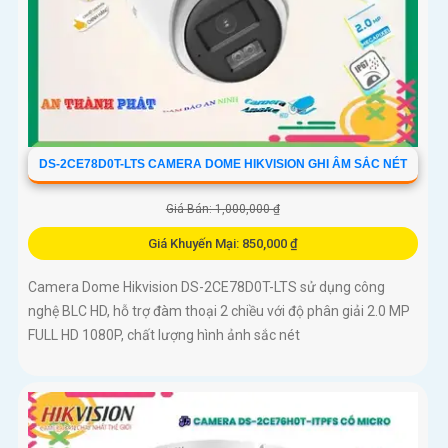
DS-2CE78D0T-LTS CAMERA DOME HIKVISION GHI ÂM SẮC NÉT
Giá Bán: 1,000,000 ₫
Giá Khuyến Mại: 850,000 ₫
Camera Dome Hikvision DS-2CE78D0T-LTS sử dụng công
nghệ BLC HD, hỗ trợ đàm thoại 2 chiều với độ phân giải 2.0 MP
FULL HD 1080P, chất lượng hình ảnh sắc nét