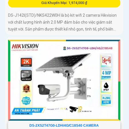
Giá Khuyến Mại: 1,974,000 ₫
DS-J142I(STD)/NKS422W0H là bộ kit wifi 2 camera Hikvision
với chất lượng hình ảnh 2.0 MP đảm bảo cho việc giám sát
tuyệt vời. Sản phẩm được thiết kế nhỏ gọn, tinh tế, phổ biến...
DS-2XS2T47G0-LDH/4G/C18S40 CAMERA