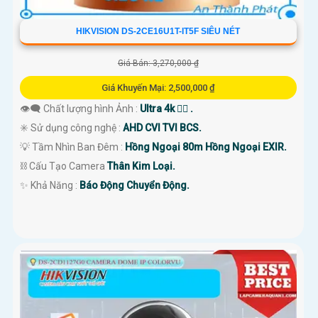
HIKVISION DS-2CE16U1T-IT5F SIÊU NÉT
Giá Bán: 3,270,000 ₫
Giá Khuyến Mại: 2,500,000 ₫
👁️‍🗨 Chất lượng hình Ảnh :
Ultra 4k 👍🏾 .
✳️ Sử dụng công nghệ :
AHD CVI TVI BCS.
💡 Tầm Nhìn Ban Đêm :
Hồng Ngoại 80m Hồng Ngoại EXIR.
⛓ Cấu Tạo Camera
Thân Kim Loại.
️✨ Khả Năng :
Báo Động Chuyển Động.