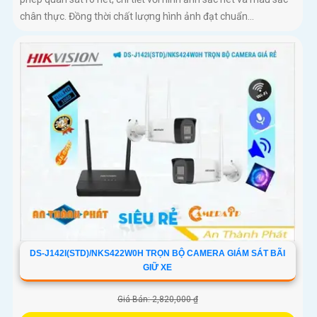
chân thực. Đồng thời chất lượng hình ảnh đạt chuẩn...
DS-J142I(STD)/NKS422W0H TRỌN BỘ CAMERA GIÁM SÁT BÃI
GIỮ XE
Giá Bán: 2,820,000 ₫