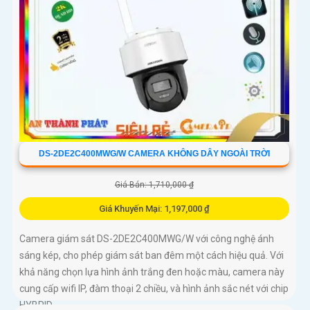
DS-2DE2C400MWG/W CAMERA KHÔNG DÂY NGOÀI TRỜI
Giá Bán: 1,710,000 ₫
Giá Khuyến Mại: 1,197,000 ₫
Camera giám sát DS-2DE2C400MWG/W với công nghệ ánh
sáng kép, cho phép giám sát ban đêm một cách hiệu quả. Với
khả năng chọn lựa hình ảnh trắng đen hoặc màu, camera này
cung cấp wifi IP, đàm thoại 2 chiều, và hình ảnh sắc nét với chip
HYBRID