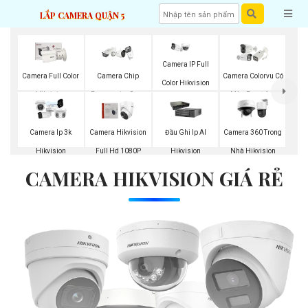
LẮP CAMERA QUẬN 5
Camera IP Full
Camera Full Color
Camera Chip
Camera Colorvu Có
Color Hikvision
Hikvision
Progressive Scan
Màu Ban Đêm
CMOS Hikvision
Camera Ip 3k
Camera Hikvision
Đầu Ghi Ip AI
Camera 360 Trong
Hikvision
Full Hd 1080P
Hikvision
Nhà Hikvision
CAMERA HIKVISION GIÁ RẺ