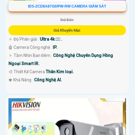
IDS-2CD8A87G0/PW-RW CAMERA GIÁM SÁT
Giá Bán:
Giá Khuyến Mại:
🔅 Độ Phân giải :
Ultra 4k 👍🏾 .
🤖️ Camera Công nghệ :
IP.
🔅 Tầm Nhìn Ban Đêm :
Công Nghệ Chuyên Dụng Hồng
Ngoại Smart IR.
🎨 Thiết Kế Camera
Thân Kim loại.
️♚ Khả Năng :
Công Nghệ AI.