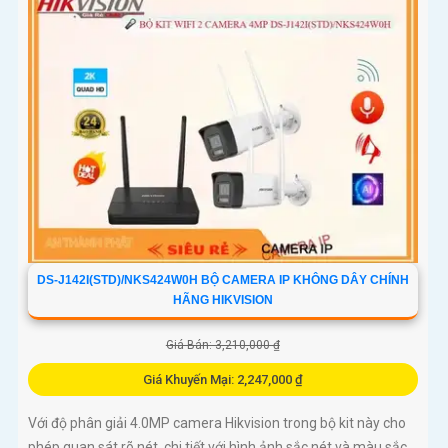
DS-J142I(STD)/NKS424W0H BỘ CAMERA IP KHÔNG DÂY CHÍNH
HÃNG HIKVISION
Giá Bán: 3,210,000 ₫
Giá Khuyến Mại: 2,247,000 ₫
Với độ phân giải 4.0MP camera Hikvision trong bộ kit này cho
phép quan sát rõ nét, chi tiết với hình ảnh sắc nét và màu sắc