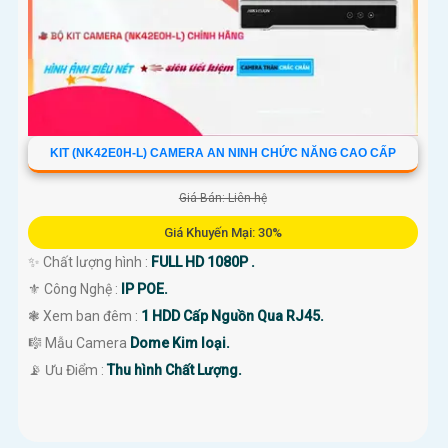
KIT (NK42E0H-L) CAMERA AN NINH CHỨC NĂNG CAO CẤP
Giá Bán: Liên hệ
Giá Khuyến Mại: 30%
✨ Chất lượng hình :
FULL HD 1080P .
⚜️ Công Nghệ :
IP POE.
❃ Xem ban đêm :
1 HDD Cấp Nguồn Qua RJ45.
🎼️ Mẫu Camera
Dome Kim loại.
️📡 Ưu Điểm :
Thu hình Chất Lượng.