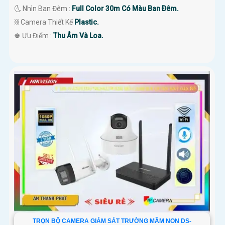
🌜 Nhìn Ban Đêm :
Full Color 30m Có Màu Ban Ðêm.
⛓ Camera Thiết Kế
Plastic.
️♚ Ưu Điểm :
Thu Âm Và Loa.
TRỌN BỘ CAMERA GIÁM SÁT TRƯỜNG MẦM NON DS-