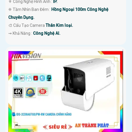
⚜️ Công Nghệ Hình Ảnh :
IP.
❈ Tầm Nhìn Ban Đêm :
Hồng Ngoại 100m Công Nghệ
Chuyên Dụng.
🎨 Cấu Tạo Camera
Thân Kim loại.
️⇝ Khả Năng :
Công Nghệ AI.