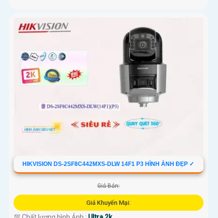
HIKVISION DS-2SF8C442MXS-DLW 14F1 P3 HÌNH ẢNH ĐẸP ✓
Giá Bán:
Giá Khuyến Mại:
💯 Chất lượng hình Ảnh :
Ultra 2k .