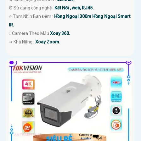
®️ Sử dụng công nghệ :
Kết Nối , web, RJ45.
⭐ Tầm Nhìn Ban Đêm :
Hồng Ngoại 300m Hồng Ngoại Smart
IR.
↕️ Camera Theo Mẫu
Xoay 360.
️⇝ Khả Năng :
Xoay Zoom.