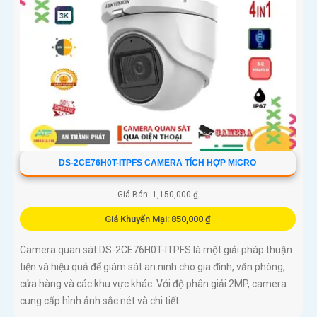
DS-2CE76H0T-ITPFS CAMERA TÍCH HỢP MICRO
Giá Bán: 1,150,000 ₫
Giá Khuyến Mại: 850,000 ₫
Camera quan sát DS-2CE76H0T-ITPFS là một giải pháp thuận
tiện và hiệu quả để giám sát an ninh cho gia đình, văn phòng,
cửa hàng và các khu vực khác. Với độ phân giải 2MP, camera
cung cấp hình ảnh sắc nét và chi tiết