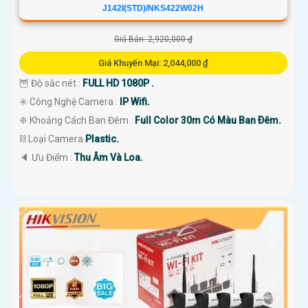
J142I(STD)/NKS422W02H
Giá Bán: 2,920,000 ₫
Giá Khuyến Mại: 2,044,000 ₫
🦉 Độ sắc nét :
FULL HD 1080P .
✳️ Công Nghệ Camera :
IP Wifi.
❈ Khoảng Cách Ban Đêm :
Full Color 30m Có Màu Ban Ðêm.
⛓ Loại Camera
Plastic.
️🔈 Ưu Điểm :
Thu Âm Và Loa.