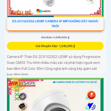
DS-2CV1023G2-LIDWF CAMERA IP WIFI KHÔNG DÂY NGOÀI
TRỜI
Giá Bán: 1,040,000 ₫
Giá Khuyến Mại: 1,040,000 ₫
Camera IP Thân DS-2CV1023G2-LIDWF sử dụng Progressive
Scan CMOS Thu hình nhiều màu sắc và phát hiện người xem
ban đêm Full Color 30m Công nghệ ánh sáng kép giám sát
ban đêm hình...