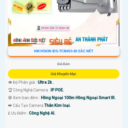
HIKVISION IDS-TCM403-BI SẮC NÉT
Giá Bán:
Giá Khuyến Mại:
👁 Độ Phân giải :
Ultra 2k .
🏆 Công Nghệ Camera :
IP POE.
🔴 Xem ban đêm :
Hồng Ngoại 100m Hồng Ngoại Smart IR.
👑 Cấu Tạo Camera
Thân Kim loại.
️₤ Ưu Điểm :
Công Nghệ AI.