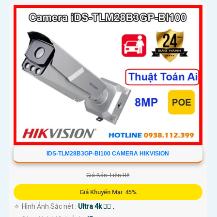
IDS-TLM28B3GP-BI100 CAMERA HIKVISION
Giá Bán: Liên Hệ
Giá Khuyến Mại: 45%
🔅 Hình Ảnh Sắc nét :
Ultra 4k 👍🏾 .