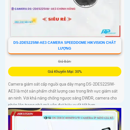
DS-2DE5225IW-AE3 CAMERA SPEEDDOME HIKVISION CHẤT
LƯỢNG
Giá Bán:
Giá Khuyến Mại: 30%
Camera giám sát cấp nguồi qua dây mạng DS-2DE5225IW-
AE3 là một sản phẩm chất lượng cao trong lĩnh vực giám sát
an ninh. Với khả năng chống ngược sáng DWDR, camera cho
phép lắp trong nhà mà vẫn đạt hiệu suất tốt hơn