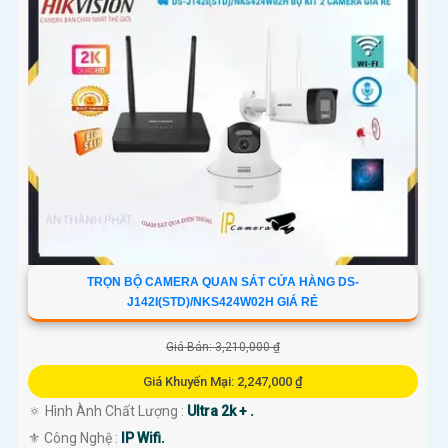
TRỌN BỘ CAMERA QUAN SÁT CỬA HÀNG DS-
J142I(STD)/NKS424W02H GIÁ RẺ
Giá Bán: 3,210,000 ₫
Giá Khuyến Mại: 2,247,000 ₫
🔅 Hình Ành Chất Lượng :
Ultra 2k + .
⚜️ Công Nghệ :
IP Wifi.