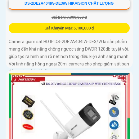
DS-2DE2A404IW-DE3/W HIKVISION CHẤT LƯỢNG
Giá Bán: 7,300,000 ₫
Giá Khuyến Mại: 5,100,000 ₫
Camera giám sát HD IP DS-2DE2A404IW-DE3/W là sản phẩm
mang đến khả năng chống ngược sáng DWDR 120db tuyệt vời,
giúp tạo ra hình ảnh rõ nét hơn trong điều kiện ánh sáng mạnh.
Với tính năng hồng ngoại 20m, camera cho phép giám sát ban
đêm một cách dễ dàng