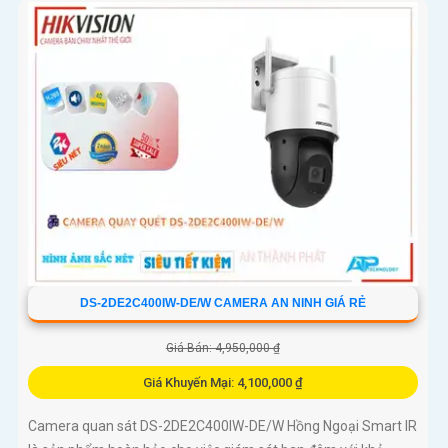
DS-2DE2C400IW-DE/W CAMERA AN NINH GIÁ RẺ
Giá Bán: 4,950,000 ₫
Giá Khuyến Mại: 4,100,000 ₫
Camera quan sát DS-2DE2C400IW-DE/W Hồng Ngoại Smart IR