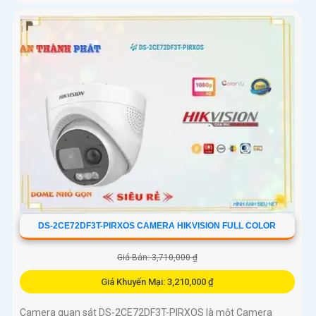
DS-2CE72DF3T-PIRXOS CAMERA HIKVISION FULL COLOR
Giá Bán: 3,710,000 ₫
Giá Khuyến Mại: 3,210,000 ₫
Camera quan sát DS-2CE72DF3T-PIRXOS là một Camera