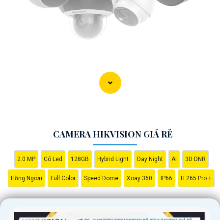
'
CAMERA HIKVISION GIÁ RẺ
2.0 MP
Có Led
128GB
Hybrid Light
Day Night
AI
3D DNR
Hồng Ngoại
Full Color
Speed Dome
Xoay 360
IP66
H.265 Pro +