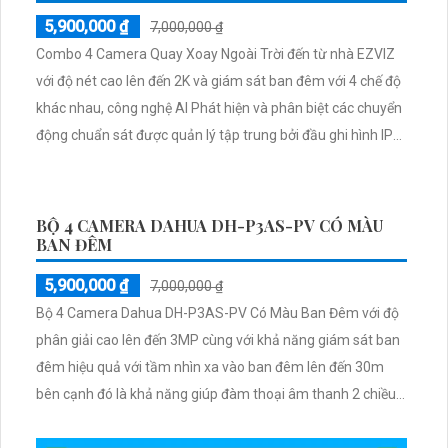
5,900,000 ₫
7,000,000 ₫
Combo 4 Camera Quay Xoay Ngoài Trời đến từ nhà EZVIZ
với độ nét cao lên đến 2K và giám sát ban đêm với 4 chế độ
khác nhau, công nghệ AI Phát hiện và phân biệt các chuyển
động chuẩn sát được quản lý tập trung bởi đầu ghi hình IP
WiFi
BỘ 4 CAMERA DAHUA DH-P3AS-PV CÓ MÀU
BAN ĐÊM
5,900,000 ₫
7,000,000 ₫
Bộ 4 Camera Dahua DH-P3AS-PV Có Màu Ban Đêm với độ
phân giải cao lên đến 3MP cùng với khả năng giám sát ban
đêm hiệu quả với tầm nhìn xa vào ban đêm lên đến 30m
bên cạnh đó là khả năng giúp đàm thoại âm thanh 2 chiều
và báo động răng de chủ động khi phát hiện xâm nhập