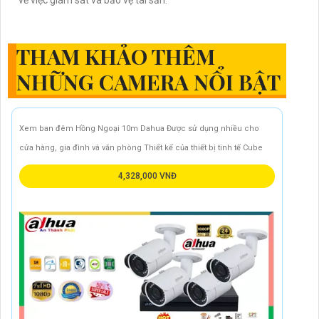
về việc giám sát và bảo vệ tài sản.
THAM KHẢO THÊM
NHỮNG CAMERA NỔI BẬT
Xem ban đêm Hồng Ngoại 10m Dahua Được sử dụng nhiều cho
cửa hàng, gia đình và văn phòng Thiết kế của thiết bị tinh tế Cube
4,328,000 VNĐ