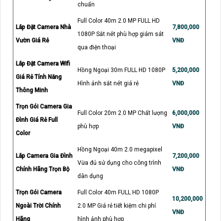
chuẩn
Full Color 40m 2.0 MP FULL HD
Lắp Đặt Camera Nhà
7,800,000
1080P Sắt nét phù hợp giám sát
Vườn Giá Rẻ
VNĐ
qua điện thoại
Lắp Đặt Camera Wifi
Hồng Ngoại 30m FULL HD 1080P
5,200,000
Giá Rẻ Tính Năng
Hình ảnh sắt nét giá rẻ
VNĐ
Thông Minh
Trọn Gói Camera Gia
Full Color 20m 2.0 MP Chất lượng
6,000,000
Đình Giá Rẻ Full
phù hợp
VNĐ
Color
Hồng Ngoại 40m 2.0 megapixel
Lắp Camera Gia Đình
7,200,000
Vừa đủ sử dụng cho công trình
Chính Hãng Trọn Bộ
VNĐ
dân dụng
Trọn Gói Camera
Full Color 40m FULL HD 1080P
10,200,000
Ngoài Trời Chính
2.0 MP Giá rẻ tiết kiệm chi phí
VNĐ
Hãng
hình ảnh phù hợp