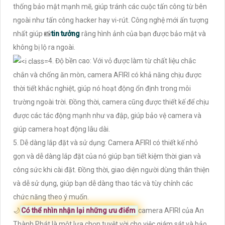
thống bảo mật mạnh mẽ, giúp tránh các cuộc tấn công từ bên
ngoài như tấn công hacker hay vi-rút. Công nghệ mới ấn tượng
nhất giúp 📸
tin tưởng
rằng hình ảnh của bạn được bảo mật và
không bị lộ ra ngoài.
4. Độ bền cao: Với vỏ được làm từ chất liệu chắc
chắn và chống ăn mòn, camera AFIRI có khả năng chịu được
thời tiết khắc nghiệt, giúp nó hoạt động ổn định trong môi
trường ngoài trời. Đồng thời, camera cũng được thiết kế để chịu
được các tác động mạnh như va đập, giúp bảo vệ camera và
giúp camera hoạt động lâu dài.
5. Dễ dàng lắp đặt và sử dụng: Camera AFIRI có thiết kế nhỏ
gọn và dễ dàng lắp đặt của nó giúp bạn tiết kiệm thời gian và
công sức khi cài đặt. Đồng thời, giao diện người dùng thân thiện
và dễ sử dụng, giúp bạn dễ dàng thao tác và tùy chỉnh các
chức năng theo ý muốn.
🌙
Có thể nhìn nhận lại những ưu điểm
camera AFIRI của An
Thành Phát là một lựa chọn tuyệt vời cho việc giám sát và bảo