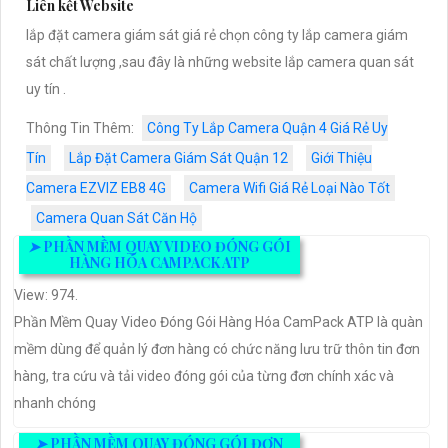
Liên kết Website
lắp đặt camera giám sát giá rẻ chọn công ty lắp camera giám
sát chất lượng ,sau đây là những website lắp camera quan sát
uy tín .
Thông Tin Thêm:
Công Ty Lắp Camera Quận 4 Giá Rẻ Uy
Tín
Lắp Đặt Camera Giám Sát Quận 12
Giới Thiệu
Camera EZVIZ EB8 4G
Camera Wifi Giá Rẻ Loại Nào Tốt
Camera Quan Sát Căn Hộ
➤
PHẦN MỀM QUAY VIDEO ĐÓNG GÓI
HÀNG HÓA CAMPACK ATP
View: 974.
Phần Mềm Quay Video Đóng Gói Hàng Hóa CamPack ATP là quàn
mềm dùng để quản lý đơn hàng có chức năng lưu trữ thôn tin đơn
hàng, tra cứu và tải video đóng gói của từng đơn chính xác và
nhanh chóng
➤
PHẦN MỀM QUAY ĐÓNG GÓI ĐƠN