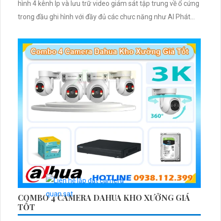
hình 4 kênh Ip và lưu trữ video giám sát tập trung về ổ cứng
trong đầu ghi hình với đầy đủ các chưc năng như AI Phát
hiện chuyển động, đàm thoại âm thanh 2 chiều và giám sát
có màu vào ban đêm
COMBO 4 CAMERA DAHUA KHO XƯỞNG GIÁ
TỐT