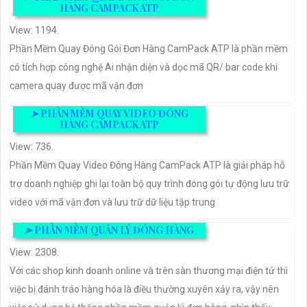
HÀNG CAMPACK ATP
View: 1194.
Phần Mềm Quay Đóng Gói Đơn Hàng CamPack ATP là phần mềm
có tích hợp công nghệ Ai nhận diện và dọc mã QR/ bar code khi
camera quay được mã vận đơn
➤
PHẦN MỀM QUAY VIDEO ĐÓNG
HÀNG CAMPACK ATP
View: 736.
Phần Mềm Quay Video Đóng Hàng CamPack ATP là giải pháp hỗ
trợ doanh nghiệp ghi lại toàn bộ quy trình đóng gói tự động lưu trữ
video với mã vận đơn và lưu trữ dữ liệu tập trung
➤
PHẦN MỀM QUẢN LÝ ĐÓNG HÀNG
View: 2308.
Với các shop kinh doanh online và trên sàn thương mại điện tử thì
việc bị đánh tráo hàng hóa là điều thường xuyên xảy ra, vậy nên