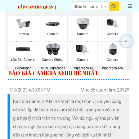
LẮP CAMERA QUẬN 5
Camera
Camera
Camera
Camera
Hdparagon Có
Hdparagon
Hdparagon Hồng
Hdparagon 2.0MP
Màu Ban Đêm
Starlight
Ngoại
Đầu Ghi Camera
Camera Chống
Camera
Camera
Hdparagon
Trộm Hdparagon
Hdparagon Ai
Hdparagon Xoay
BÁO GIÁ CAMERA AFIRI RẺ NHẤT
360 Độ
7/3/2023 4:19:09 PM
Mức độ quan tâm: 28129
Báo Giá Camera Afiri Rẻ Nhất là một đơn vị chuyên cung
cấp và lắp đặt camera giám sát chất lượng cao với mức
giá hợp lý nhất trên thị trường. Với đội ngũ kỹ thuật viên
chuyên nghiệp và kinh nghiệm, chúng tôi cam kết mang
đến cho khách hàng sự hài lòng với dịch vụ tốt nhất