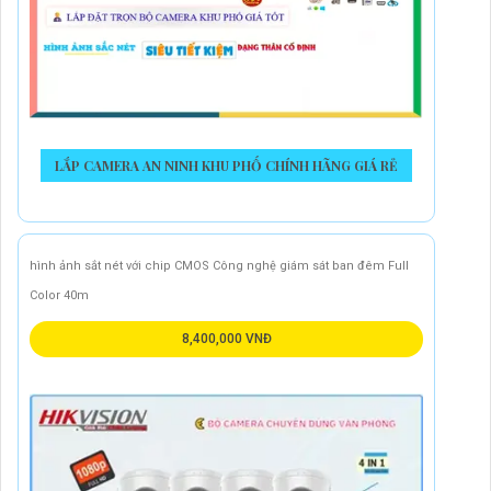
LẮP CAMERA AN NINH KHU PHỐ CHÍNH HÃNG GIÁ RẺ
hình ảnh sắt nét với chip CMOS Công nghệ giám sát ban đêm Full
Color 40m
8,400,000 VNĐ