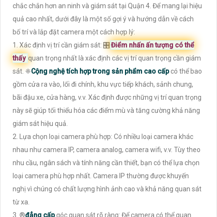
chắc chắn hơn an ninh và giám sát tại Quận 4. Để mang lại hiệu
quả cao nhất, dưới đây là một số gợi ý và hướng dẫn về cách
bố trí và lắp đặt camera một cách hợp lý:
1. Xác định vị trí cần giám sát: 🎛
Điểm nhấn ấn tượng có thể
thấy
quan trọng nhất là xác định các vị trí quan trọng cần giám
sát. ❈
Cộng nghệ tích hợp trong sản phẩm cao cấp
có thể bao
gồm cửa ra vào, lối đi chính, khu vực tiếp khách, sảnh chung,
bãi đậu xe, cửa hàng, v.v. Xác định được những vị trí quan trọng
này sẽ giúp tối thiểu hóa các điểm mù và tăng cường khả năng
giám sát hiệu quả.
2. Lựa chọn loại camera phù hợp: Có nhiều loại camera khác
nhau như camera IP, camera analog, camera wifi, v.v. Tùy theo
nhu cầu, ngân sách và tính năng cần thiết, bạn có thể lựa chọn
loại camera phù hợp nhất. Camera IP thường được khuyến
nghị vì chúng có chất lượng hình ảnh cao và khả năng quan sát
từ xa.
3. ®️
đẳng cấp
góc quan sát rõ ràng: Để camera có thể quan