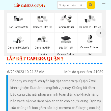
LẮP CAMERA QUẬN 5
Lắp Camera Wifi
Camera Ultra 3k
Camera Chuẩn
Camera Ip Ultra 2k
Hikvision
Hikvision
Onvif Hikvision
Hikvision
Camera Ebitcam
Camera IP ColorVu
Camera AI IP
Đầu Ghi Ip 8
360
Hikvision
Camera Dahua
LẮP ĐẶT CAMERA QUẬN 7
6/29/2023 10:24:22 AM
Mức độ quan tâm: 41089
Công ty chúng tôi chuyên lắp đặt camera tại Quận 7 với
kinh nghiệm lâu năm trong lĩnh vực này. Chúng tôi đảm
bảo cung cấp giải pháp an ninh toàn diện cho khách hàng,
bảo vệ tài sản và đảm bảo an toàn cho người dùng. Dịch vụ
của chúng tôi bao gồm các loại camera chất lượng cao, hệ