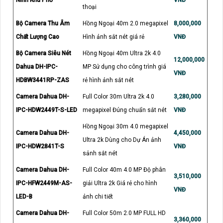
Ninh Khu Phố
VNĐ
thoại
Bộ Camera Thu Âm
Hồng Ngoại 40m 2.0 megapixel
8,000,000
Chất Lượng Cao
Hình ảnh sắt nét giá rẻ
VNĐ
Bộ Camera Siêu Nét
Hồng Ngoại 40m Ultra 2k 4.0
12,000,000
Dahua DH-IPC-
MP Sử dụng cho công trình giá
VNĐ
HDBW3441RP-ZAS
rẻ hình ảnh sắt nét
Camera Dahua DH-
Full Color 30m Ultra 2k 4.0
3,280,000
IPC-HDW2449T-S-LED
megapixel Đúng chuẩn sắt nét
VNĐ
Hồng Ngoại 30m 4.0 megapixel
Camera Dahua DH-
4,450,000
Ultra 2k Dùng cho Dự Án ảnh
IPC-HDW2841T-S
VNĐ
sảnh sắt nét
Camera Dahua DH-
Full Color 40m 4.0 MP Độ phân
3,510,000
IPC-HFW2449M-AS-
giải Ultra 2k Giá rẻ cho hình
VNĐ
LED-B
ảnh chi tiết
Camera Dahua DH-
Full Color 50m 2.0 MP FULL HD
3,360,000