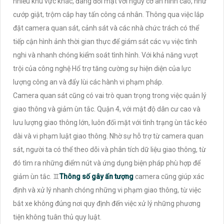
nhiều khu vực khác, đang đối mặt với nguy cơ an ninh cao, như
cướp giật, trộm cắp hay tấn công cá nhân. Thông qua việc lắp
đặt camera quan sát, cảnh sát và các nhà chức trách có thể
tiếp cận hình ảnh thời gian thực để giám sát các vụ việc tình
nghi và nhanh chóng kiểm soát tình hình. Với khả năng vượt
trội của công nghệ Hổ trợ tăng cường sự hiện diện của lực
lượng công an và đẩy lùi các hành vi phạm pháp.
Camera quan sát cũng có vai trò quan trọng trong việc quản lý
giao thông và giảm ùn tắc. Quận 4, với mật độ dân cư cao và
lưu lượng giao thông lớn, luôn đối mặt với tình trạng ùn tắc kéo
dài và vi phạm luật giao thông. Nhờ sự hỗ trợ từ camera quan
sát, người ta có thể theo dõi và phân tích dữ liệu giao thông, từ
đó tìm ra những điểm nút và ứng dụng biện pháp phù hợp để
giảm ùn tắc. ♊
Thông số gây ấn tượng
camera cũng giúp xác
định và xử lý nhanh chóng những vi phạm giao thông, từ việc
bắt xe không đúng nơi quy định đến việc xử lý những phương
tiện không tuân thủ quy luật.