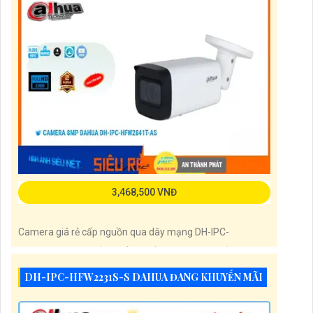
3,468,500 VNĐ
Camera giá rẻ cấp nguồn qua dây mạng DH-IPC-
HFW2841T-AS là sản phẩm chất lượng với hình ảnh
8.0MP sắc nét, đặc biệt xem ban đêm với hồng ngoại
DH-IPC-HFW2231S-S DAHUA ĐANG KHUYẾN MÃI
80m. Thiết kế dựa trên công nghệ IP POE mới nhất, cho
phép xử lý hình ảnh sáng đẹp. Ngoài ra, sản phẩm còn