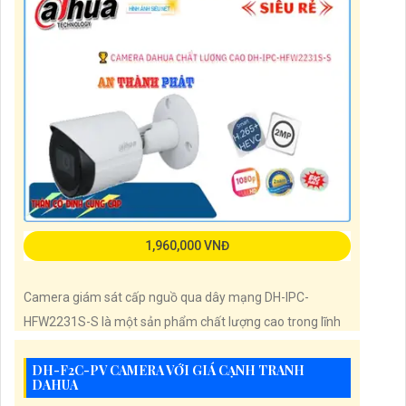
trang bị chống ngược sáng DWDR 120db, giúp
1,960,000 VNĐ
Camera giám sát cấp nguồ qua dây mạng DH-IPC-
HFW2231S-S là một sản phẩm chất lượng cao trong lĩnh
vực giám sát. Camera này có khả năng giám sát sắt nét
DH-F2C-PV CAMERA VỚI GIÁ CẠNH TRANH
với độ phân giải 2.0 MP, giúp hình ảnh rõ ràng và chi tiết.
DAHUA
Đặc biệt, camera còn có khả năng giám sát ban đêm với