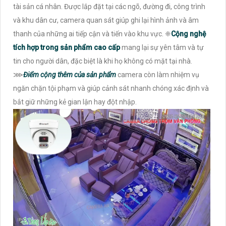
trong văn phòng của bạn.
tài sản cá nhân. Được lắp đặt tại các ngõ, đường đi, công trình
Điểm nổi bật của gói camera này là tích hợp
và khu dân cư, camera quan sát giúp ghi lại hình ảnh và âm
thanh của những ai tiếp cận và tiến vào khu vực. ❈
Cộng nghệ
tích hợp trong sản phẩm cao cấp
mang lại sự yên tâm và tự
tin cho người dân, đặc biệt là khi họ không có mặt tại nhà.
⋙
Điểm cộng thêm của sản phẩm
camera còn làm nhiệm vụ
ngăn chặn tội phạm và giúp cảnh sát nhanh chóng xác định và
bắt giữ những kẻ gian lận hay đột nhập.