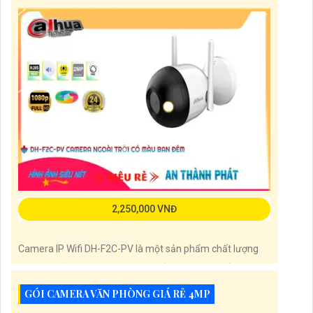
hồng ngoại có tầm nhìn xa
2,250,000 VNĐ
Camera IP Wifi DH-F2C-PV là một sản phẩm chất lượng
với màu sắc sáng đẹp, độ phân giải 2.0 MP và khả năng
xem ban đêm thông qua công nghệ hồng ngoại 30m. Đặc
GÓI CAMERA VĂN PHÒNG GIÁ RẺ 4MP
biệt, camera được thiết kế dành riêng cho dự án dân dụng