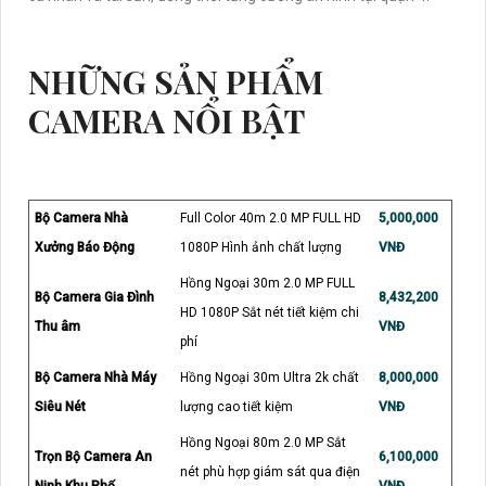
NHỮNG SẢN PHẨM
CAMERA NỔI BẬT
Bộ Camera Nhà
Full Color 40m 2.0 MP FULL HD
5,000,000
Xưởng Báo Động
1080P Hình ảnh chất lượng
VNĐ
Hồng Ngoại 30m 2.0 MP FULL
Bộ Camera Gia Đình
8,432,200
HD 1080P Sắt nét tiết kiệm chi
Thu âm
VNĐ
phí
Bộ Camera Nhà Máy
Hồng Ngoại 30m Ultra 2k chất
8,000,000
Siêu Nét
lượng cao tiết kiệm
VNĐ
Hồng Ngoại 80m 2.0 MP Sắt
Trọn Bộ Camera An
6,100,000
nét phù hợp giám sát qua điện