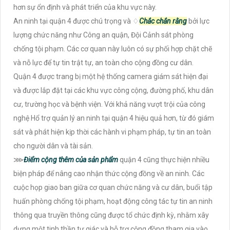
hơn sự ổn định và phát triển của khu vực này.
An ninh tại quận 4 được chú trọng và ♢
Chắc chắn rằng
bởi lực
lượng chức năng như Công an quận, Đội Cảnh sát phòng
chống tội phạm. Các cơ quan này luôn có sự phối hợp chặt chẽ
và nỗ lực để tự tin trật tự, an toàn cho cộng đồng cư dân.
Quận 4 được trang bị một hệ thống camera giám sát hiện đại
và được lắp đặt tại các khu vực công cộng, đường phố, khu dân
cư, trường học và bệnh viện. Với khả năng vượt trội của công
nghệ Hổ trợ quản lý an ninh tại quận 4 hiệu quả hơn, từ đó giám
sát và phát hiện kịp thời các hành vi phạm pháp, tự tin an toàn
cho người dân và tài sản.
⋙
Điểm cộng thêm của sản phẩm
quận 4 cũng thực hiện nhiều
biện pháp để nâng cao nhận thức cộng đồng về an ninh. Các
cuộc họp giao ban giữa cơ quan chức năng và cư dân, buổi tập
huấn phòng chống tội phạm, hoạt động công tác tự tin an ninh
thông qua truyền thông cũng được tổ chức định kỳ, nhằm xây
dựng một tinh thần tự giác và hỗ trợ cộng đồng tham gia vào