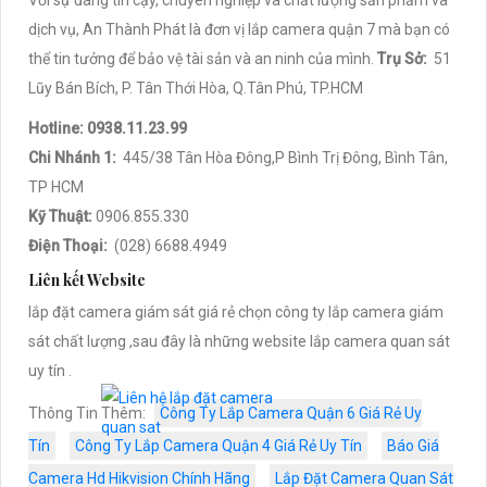
Với sự đáng tin cậy, chuyên nghiệp và chất lượng sản phẩm và
dịch vụ, An Thành Phát là đơn vị lắp camera quận 7 mà bạn có
thể tin tưởng để bảo vệ tài sản và an ninh của mình.
Trụ Sở:
51
Lũy Bán Bích, P. Tân Thới Hòa, Q.Tân Phú, TP.HCM
Hotline: 0938.11.23.99
Chi Nhánh 1:
445/38 Tân Hòa Đông,P Bình Trị Đông, Bình Tân,
TP HCM
Kỹ Thuật:
0906.855.330
Điện Thoại:
(028) 6688.4949
Liên kết Website
lắp đặt camera giám sát giá rẻ chọn công ty lắp camera giám
sát chất lượng ,sau đây là những website lắp camera quan sát
uy tín .
Thông Tin Thêm:
Công Ty Lắp Camera Quận 6 Giá Rẻ Uy
Tín
Công Ty Lắp Camera Quận 4 Giá Rẻ Uy Tín
Báo Giá
Camera Hd Hikvision Chính Hãng
Lắp Đặt Camera Quan Sát