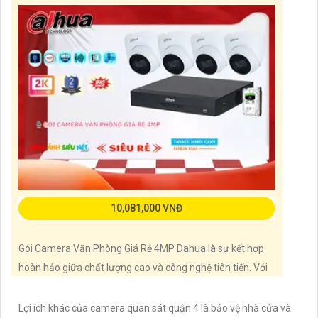
với tính năng truyền tải hình ảnh qua mạng IP Wifi tiên
tiến.
Một điểm đáng
10,081,000 VNĐ
Gói Camera Văn Phòng Giá Rẻ 4MP Dahua là sự kết hợp
hoàn hảo giữa chất lượng cao và công nghệ tiên tiến. Với
độ phân giải 4MP, hình ảnh rõ nét và sắc nét, gói camera
này Hoàn toàn tin tưởng ghi lại mọi chi tiết quan trọng
Lợi ích khác của camera quan sát quận 4 là bảo vệ nhà cửa và