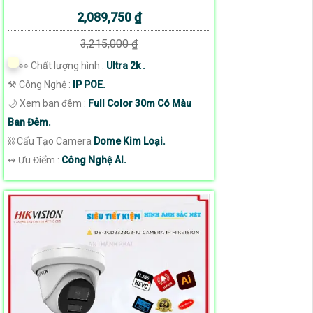
2,089,750 ₫
3,215,000 ₫
️👀 Chất lượng hình :
Ultra 2k .
⚒ Công Nghệ :
IP POE.
🌙 Xem ban đêm :
Full Color 30m Có Màu
Ban Đêm.
⛓ Cấu Tạo Camera
Dome Kim Loại.
️↭ Ưu Điểm :
Công Nghệ AI.