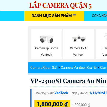
LẮP CAMERA QUẬN 5
DANH MỤC SẢN PHẨM
CÔNG NG
Camera Ip Dome
Camera Ip AI
Bá
Vantech
Vantech
Va
Camera Quan Sát
Camera Vantech Giá Rẻ
Cam
VP-2300SI Camera An Nin
Thương hiệu:
VanTech
Ngày đăng:
1/11/2024 
1,800,000 ₫
1,800,000 ₫