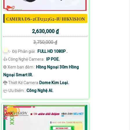
CAMERA DS-2CD2323G2-IU HIKVISION
2,630,000 ₫
3,750,000 ₫
✨ Độ Phân giải :
FULL HD 1080P .
👍 Công Nghệ Camera :
IP POE.
❂ Xem ban đêm :
Hồng Ngoại 30m Hồng
Ngoại Smart IR.
🐉️ Thiết Kế Camera
Dome Kim Loại.
️ლ Ưu Điểm :
Công Nghệ AI.