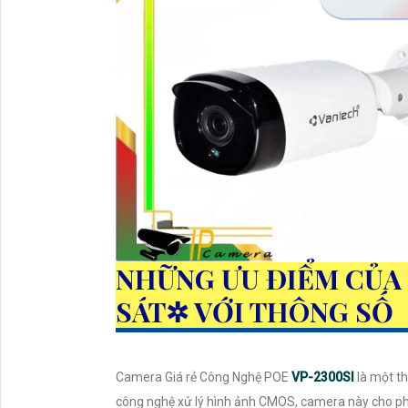
NHỮNG ƯU ĐIỂM CỦA
SÁT✲ VỚI THÔNG SỐ
Camera Giá rẻ Công Nghệ POE
VP-2300SI
là một t
công nghệ xử lý hình ảnh CMOS, camera này cho phép