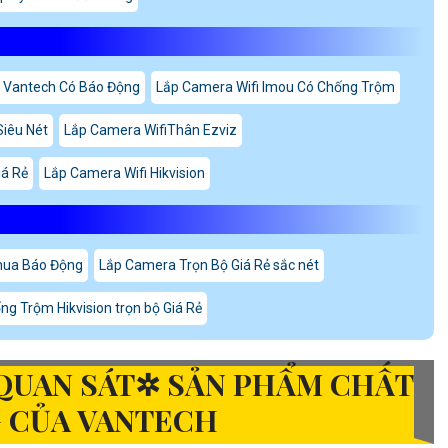
 Vantech Có Báo Động
Lắp Camera Wifi Imou Có Chống Trộm
Siêu Nét
Lắp Camera WifiThân Ezviz
iá Rẻ
Lắp Camera Wifi Hikvision
hua Báo Động
Lắp Camera Trọn Bộ Giá Rẻ sắc nét
g Trộm Hikvision trọn bộ Giá Rẻ
QUAN SÁT✲ SẢN PHẨM CHẤT
 CỦA VANTECH