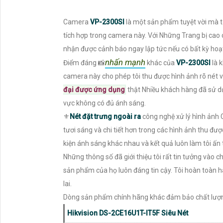
Camera
VP-2300SI
là một sản phẩm tuyệt vời mà t
tích hợp trong camera này. Với Những Trang bị cao 
nhận được cảnh báo ngay lập tức nếu có bất kỳ hoạ
nhấn mạnh
Điểm đáng 📸
khác của
VP-2300SI
là 
camera này cho phép tôi thu được hình ảnh rõ nét v
đại được ứng dụng
thật Nhiều khách hàng đã sử dụ
vực không có đủ ánh sáng.
⚜️
Nét đặt trưng ngoài ra
công nghệ xử lý hình ản
tươi sáng và chi tiết hơn trong các hình ảnh thu đư
kiện ánh sáng khác nhau và kết quả luôn làm tôi ấn
Những thông số đã giới thiệu tôi rất tin tưởng vào 
sản phẩm của họ luôn đáng tin cậy. Tôi hoàn toàn 
lai.
Dòng sản phẩm chính hãng khác đảm bảo chất lượ
Hikvision DS-2CE16U1T-IT5F Siêu Nét