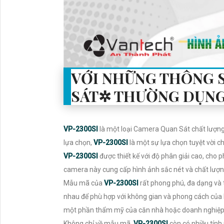
VỚI NHỮNG THÔNG 
SÁT✲ THƯỜNG DỤNG
VP-2300SI
là một loại Camera Quan Sát chất lượng
lựa chọn,
VP-2300SI
là một sự lựa chọn tuyệt vời c
VP-2300SI
được thiết kế với độ phân giải cao, cho p
camera này cung cấp hình ảnh sắc nét và chất lượng
Mẫu mã của
VP-2300SI
rất phong phú, đa dạng và t
nhau để phù hợp với không gian và phong cách của b
một phần thẩm mỹ của căn nhà hoặc doanh nghiệp
Không chỉ về mẫu mã,
VP-2300SI
còn có nhiều tính