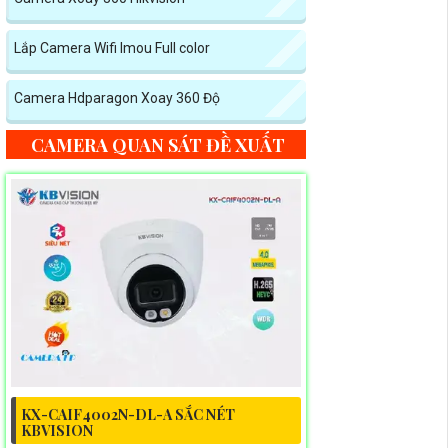
Lắp Camera Wifi Imou Full color
Camera Hdparagon Xoay 360 Độ
CAMERA QUAN SÁT ĐỀ XUẤT
KX-CAIF4002N-DL-A SẮC NÉT
KBVISION