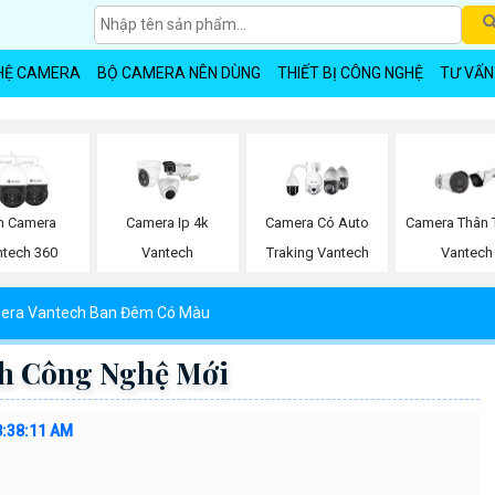
HỆ CAMERA
BỘ CAMERA NÊN DÙNG
THIẾT BỊ CÔNG NGHỆ
TƯ VẤN
n Camera
Camera Ip 4k
Camera Có Auto
Camera Thân T
ntech 360
Vantech
Traking Vantech
Vantech
era Vantech Ban Đêm Có Màu
h Công Nghệ Mới
8:38:11 AM