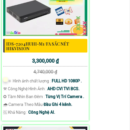
IDS-7204HUHI-M1/FA SẮC NÉT
HIKVISION
3,300,000 ₫
4,740,000 ₫
🔆 Hình ảnh chất lượng :
FULL HD 1080P .
⚒ Công Nghệ Hình Ảnh :
AHD CVI TVI BCS.
✪ Tầm Nhìn Ban Đêm :
Từng Vị Trí Camera .
🌧️ Camera Theo Mẫu
Đầu Ghi 4 kênh.
️🆑 Khả Năng :
Công Nghệ AI.