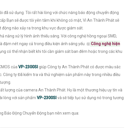
ôi đã sử dụng. Tôi rất hài lòng với chức năng báo động chuyển động
cấp Bạn sẽ được tôi yên tâm khi không có mặt, Vì An Thành Phát sẽ
t động nào xảy ra trong khu vực được giám sát.
khả năng xử lý hình ảnh thiếu sáng. Với công nghệ hồng ngoại SMD,
à đậm nét ngay cả trong điều kiện ánh sáng yếu. ㊙️
Công nghệ hiện
ng có thể nhận biết khi tôi cần giám sát ban đêm hoặc trong các khu
h CMOS của
VP-2300SI
giúp Công ty An Thành Phát có được màu sắc
ợc. Công ty Đã kiểm tra và thử nghiệm sản phẩm này trong nhiều điều
 tượng.
chất lượng của camera An Thành Phát. Họ là một thương hiệu uy tín và
hài lòng với sản phẩm
VP-2300SI
và sẽ tiếp tục sử dụng nó trong tương
ng Báo Động Chuyển Động bạn nên xem qua: