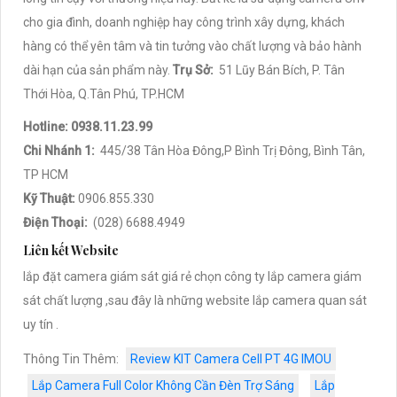
cho gia đình, doanh nghiệp hay công trình xây dựng, khách
hàng có thể yên tâm và tin tưởng vào chất lượng và bảo hành
dài hạn của sản phẩm này.
Trụ Sở:
51 Lũy Bán Bích, P. Tân
Thới Hòa, Q.Tân Phú, TP.HCM
Hotline: 0938.11.23.99
Chi Nhánh 1:
445/38 Tân Hòa Đông,P Bình Trị Đông, Bình Tân,
TP HCM
Kỹ Thuật:
0906.855.330
Điện Thoại:
(028) 6688.4949
Liên kết Website
lắp đặt camera giám sát giá rẻ chọn công ty lắp camera giám
sát chất lượng ,sau đây là những website lắp camera quan sát
uy tín .
Thông Tin Thêm:
Review KIT Camera Cell PT 4G IMOU
Lắp Camera Full Color Không Cần Đèn Trợ Sáng
Lắp