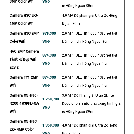
3MP Color Wifi
VNĐ
rẻ Hồng Ngoại 30m
Camera H3C 2K+
4.0 MP Độ phân giải Ultra 2k Hồng
4MP Color Wifi
Ngoại 30m
Camera H3C 2MP
979,300
2.0 MP FULL HD 1080P Sắt nét tiết
Color Wifi
VNĐ
kiệm chi phí Hồng Ngoại 30m
H6C 2MP Camera
874,300
2.0 MP FULL HD 1080P Sắt nét tiết
Thiết kế Đẹp Wifi
VNĐ
kiệm chi phí Hồng Ngoại 15m
Ezviz
Camera TY1 2MP
874,300
2.0 MP FULL HD 1080P Sắt nét tiết
Wifi
VNĐ
kiệm chi phí Hồng Ngoại 15m
Camera CS-H8c-
3.0 MP Độ Phân giải Ultra 2k lite
1,260,700
R200-1K3KFL4GA
Được chọn nhiều cho công trình giá
VNĐ
Wifi
rẻ Hồng Ngoại 30m
Camera CS-H8C
1,350,300
4.0 MP Độ phân giải Ultra 2k Hồng
2K+ 4MP Color
VNĐ
Ngoại 30m