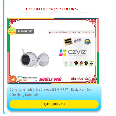
CAMERA H3C 2K 3MP COLOR WIFI
Công nghệ hình ảnh sắt nét với 3.0 MP Wifi Ezviz Xem ban
đêm Hồng Ngoại 30m
1,399,300 VNĐ