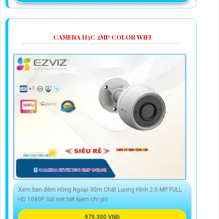
CAMERA H3C 2MP COLOR WIFI
Xem ban đêm Hồng Ngoại 30m Chất Lượng Hình 2.0 MP FULL
HD 1080P Sắt nét tiết kiệm chi phí
979,300 VNĐ