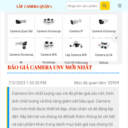
LẮP CAMERA QUẬN 5
Camera Quan Sát
Camera Visioncop
Camera IP
Camera Visioncop
Visioncop
360
Visioncop
Ban Đêm Có Màu
Camera Visioncop
Camera Wifi
Lắp Camera Wifi
Camera Ip 3k
Al
Visioncop
Full HD Hikvision
Dahua
BÁO GIÁ CAMERA UNV MỚI NHẤT
7/3/2023 1:50:30 PM
Mức độ quan tâm: 33959
Camera Unv chất lượng cao với độ phân giải sắc nét, hình
ảnh chất lượng và khả năng giám sát hiệu quả. Camera
Unv mới nhất được thiết kế đẹp, chắc chắn và dễ dàng lắp
đặt. Hãy liên hệ với chúng tôi để biết thêm thông tin chi tiết
và sản phẩm khác trong danh mục báo giá của chúng tôi