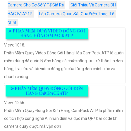
Camera Cho Cơ Sở Y Tế Giá Rẻ
Giới Thiệu Về Camera DH-
HAC-B1A21P
Lắp Camera Quan Sát Qua Điện Thoại Tốt
Nhất
➤
PHẦN MỀM QUAY VIDEO ĐÓNG GÓI
HÀNG HÓA CAMPACK ATP
View: 1018.
Phần Mềm Quay Video Đóng Gói Hàng Hóa CamPack ATP là quàn
mềm dùng để quản lý đơn hàng có chức năng lưu trữ thôn tin đơn
hàng, tra cứu và tải video đóng gói của từng đơn chính xác và
nhanh chóng
➤
PHẦN MỀM QUAY ĐÓNG GÓI ĐƠN
HÀNG CAMPACK ATP
View: 1256.
Phần Mềm Quay Đóng Gói Đơn Hàng CamPack ATP là phần mềm
có tích hợp công nghệ Ai nhận diện và dọc mã QR/ bar code khi
camera quay được mã vận đơn