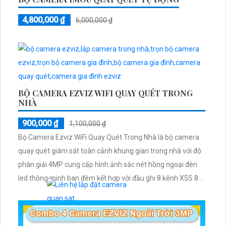
4,800,000 ₫
6,000,000 ₫
BỘ CAMERA EZVIZ WIFI QUAY QUÉT TRONG
NHÀ
900,000 ₫
1,100,000 ₫
Bộ Camera Ezviz WiFi Quay Quét Trong Nhà là bộ camera
quay quét giám sát toàn cảnh khung gian trong nhà với độ
phân giải 4MP cung cấp hình ảnh sắc nét hồng ngoại đèn
led thông minh ban đêm kết hợp với đầu ghi 8 kênh X5S 8W
và ổ cứng 500GB giúp lưu trũ dữ liệu lâu dài