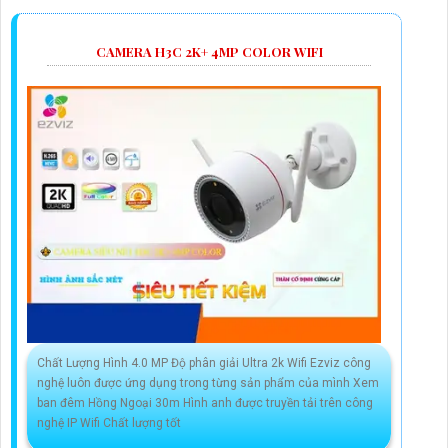
CAMERA H3C 2K+ 4MP COLOR WIFI
Chất Lượng Hình 4.0 MP Độ phân giải Ultra 2k Wifi Ezviz công
nghệ luôn được ứng dụng trong từng sản phẩm của mình Xem
ban đêm Hồng Ngoại 30m Hình anh được truyền tải trên công
nghệ IP Wifi Chất lượng tốt