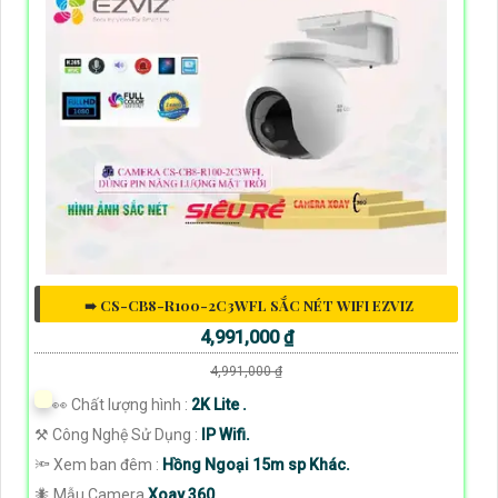
➠ CS-CB8-R100-2C3WFL SẮC NÉT WIFI EZVIZ
4,991,000 ₫
4,991,000 ₫
️👀 Chất lượng hình :
2K Lite .
⚒ Công Nghệ Sử Dụng :
IP Wifi.
🔦 Xem ban đêm :
Hồng Ngoại 15m sp Khác.
🐜 Mẫu Camera
Xoay 360.