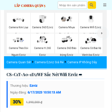
LẮP CAMERA QUẬN 5
Camera 360 Ezviz
Camera Wifi Ezviz
Camera Kim Loại
Camera Nhựa
Ngoài Trời
Xoay 360 Độ
Ezviz
Plastic Ezviz
Camera Theo Dỏi
Camera H.265
Camera 360 Báo
Camera Có Bảo Vệ
Người Ezviz
Ezviz
Động Ezviz
Vành Đai Ezviz
Camera Quan Sát
Camera Ezviz Giá Rẻ
Camera IP Không Dây
CS-C1T-A0-1D2WF Sắc Nét Wifi Ezviz ➠
Thương hiệu:
Ezviz
Ngày đăng:
6/17/2023 10:50:13 AM
30%
1,390,000 ₫