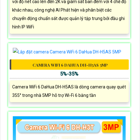
với độ nét cao lên đến 2K và giám sát ban đêm với 4 chế độ
khác nhau, công nghệ AI Phát hiện và phân biệt các
chuyển động chuẩn sát được quản lý tập trung bởi đầu ghi
hình IP WiFi
CAMERA WIFI 6 DAHUA DH-H5AS 5MP
5%-35%
Camera WiFi 6 DaHua DH-H5AS là dòng camera quay quét
355° trong nhà 5MP hỗ trợ Wi-Fi 6 băng tần