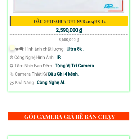
ĐẦU GHI DAHUA DHI-NVR2104HS-I2
2,590,000 ₫
3,680,000 ₫
👁️‍🗨 Hình ảnh chất lượng :
Ultra 8k .
®️ Công Nghệ Hình Ảnh :
IP.
✪ Tầm Nhìn Ban Đêm :
Từng Vị Trí Camera .
🔩 Camera Thiết Kế
Đầu Ghi 4 kênh.
️ლ Khả Năng :
Công Nghệ AI.
GÓI CAMERA GIÁ RẺ BÁN CHẠY