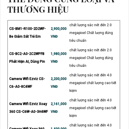
THƯƠNG HIỆU
chất lượng sắc nét đến 2.0
CS-BM1-R100-2D2WF-
2,900,000
megapixel Chất lượng đúng
Be Giám Sát Trẻ Em
VNĐ
tiêu chuẩn
chất lượng sắc nét đến 2.0
CS-BC2-A0-2C2WPFB
1,980,000
megapixel Chất lượng đúng
Phát Hiện AI, Dùng Pin
VNĐ
tiêu chuẩn
chất lượng sắc nét đến 4.0
Camera Wifi Ezviz CS-
2,200,000
megapixel chất lượng cao tiết
C6-A0-8C4WF
VNĐ
kiệm
chất lượng sắc nét đến 4.0
Camera Wifi Ezviz Xoay
2,161,000
megapixel chất lượng cao tiết
360 CS-C6W-A0-3H4WF
VNĐ
kiệm
chất lượng sắc nét đến 4.0
Camera Wifi Xoay 360
1,400,000