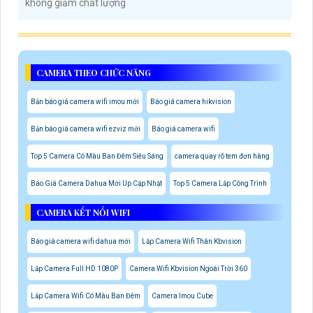
không giảm chất lượng
CAMERA THEO CHỨC NĂNG
Bản báo giá camera wifi imou mới
Báo giá camera hikvision
Bản báo giá camera wifi ezviz mới
Báo giá camera wifi
Top 5 Camera Có Màu Ban Đêm Siêu Sáng
camera quay rõ tem đơn hàng
Báo Giá Camera Dahua Mới Up Cập Nhật
Top 5 Camera Lắp Công Trình
CAMERA KẾT NỐI WIFI
Báo giá camera wifi dahua mới
Lắp Camera Wifi Thân Kbvision
Lắp Camera Full HD 1080P
Camera Wifi Kbvision Ngoài Trời 360
Lắp Camera Wifi Có Màu Ban Đêm
Camera Imou Cube