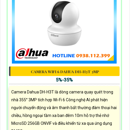
CAMERA WIFI 6 DAHUA DH-H3T 3MP
5%-35%
Camera Dahua DH-H3T là dòng camera quay quét trong
nhà 355° 3MP tích hợp Wi-Fi 6 Công nghệ AI phát hiện
người chuyển động và âm thanh bất thường đàm thoại hai
chiều, hồng ngoại tầm xa ban đêm 10m hỗ trợ thẻ nhớ
MicroSD 256GB ONVIF và điều khiển từ xa qua ứng dụng