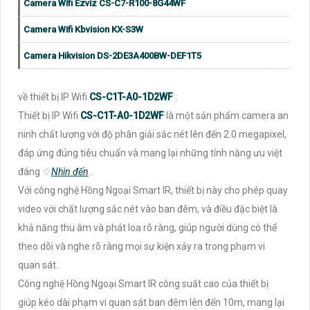
Camera Wifi Ezviz CS-C7-R100-8G44WF
Camera Wifi Kbvision KX-S3W
Camera Hikvision DS-2DE3A400BW-DEF1T5
về thiết bị IP Wifi
CS-C1T-A0-1D2WF
:
Thiết bị IP Wifi
CS-C1T-A0-1D2WF
là một sản phẩm camera an
ninh chất lượng với độ phân giải sắc nét lên đến 2.0 megapixel,
đáp ứng đúng tiêu chuẩn và mang lại những tính năng ưu việt
đáng ♢
Nhìn đến
.
Với công nghệ Hồng Ngoại Smart IR, thiết bị này cho phép quay
video với chất lượng sắc nét vào ban đêm, và điều đặc biệt là
khả năng thu âm và phát loa rõ ràng, giúp người dùng có thể
theo dõi và nghe rõ ràng mọi sự kiện xảy ra trong phạm vi
quan sát.
Công nghệ Hồng Ngoại Smart IR công suất cao của thiết bị
giúp kéo dài phạm vi quan sát ban đêm lên đến 10m, mang lại