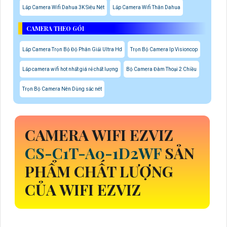
Lắp Camera Wifi Dahua 3K Siêu Nét
Lắp Camera Wifi Thân Dahua
CAMERA THEO GÓI
Lắp Camera Trọn Bộ Độ Phân Giải Ultra Hd
Trọn Bộ Camera Ip Visioncop
Lắp camera wifi hot nhất giá rẻ chất lượng
Bộ Camera Đàm Thoại 2 Chiều
Trọn Bộ Camera Nên Dùng sắc nét
CAMERA WIFI EZVIZ
CS-C1T-A0-1D2WF
SẢN
PHẨM CHẤT LƯỢNG
CỦA WIFI EZVIZ