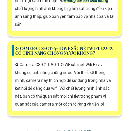
nhìn một cách linh hoạt. 🔊
Những cải tiến chất lượng
chất lượng hình ảnh không bị giảm sút trong điều kiện
ánh sáng thấp, giúp bạn yên tâm bảo vệ nhà cửa và tài
sản.
☪ CAMERA CS-CT-A-1DWF SẮC NÉT WIFI EZVIZ
CÓ TÍNH NĂNG CHỐNG NƯỚC KHÔNG?
♻️ Camera CS-C1T-A0-1D2WF sắc nét Wifi Ezviz
không có tính năng chống nước. Với thiết kế thông
minh, camera này thích hợp để sử dụng trong nhà và
kết nối dễ dàng qua wifi. Với chất lượng hình ảnh sắc
nét, bạn có thể quan sát mọi chi tiết trong phạm vi
quan sát của camera một cách rõ ràng và tiện lợi.