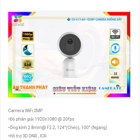
Camera WiFi 2MP
•Độ phân giải 1920x1080 @ 20fps
•Ống kính 2.8mm@ F2.2, 124°(Chéo), 100° (Ngang)
•Hỗ trợ 3D DNR , ICR