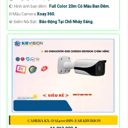
🌔 Hình ảnh ban đêm :
Full Color 20m Có Màu Ban Ðêm.
⛓ Mẫu Camera
Xoay 360.
️💎 Điểm Nỗi Bật :
Báo Động Tại Chỗ Nháy Sáng.
CAMERA KX-DAI4005MN-EAB KBVISION