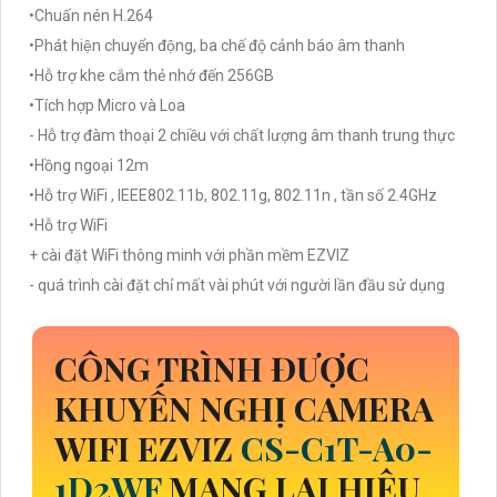
•Chuấn nén H.264
•Phát hiện chuyển động, ba chế độ cảnh báo âm thanh
•Hỗ trợ khe cắm thẻ nhớ đến 256GB
•Tích hợp Micro và Loa
- Hỗ trợ đàm thoại 2 chiều với chất lượng âm thanh trung thực
•Hồng ngoại 12m
•Hỗ trợ WiFi , IEEE802.11b, 802.11g, 802.11n , tần số 2.4GHz
•Hỗ trợ WiFi
+ cài đặt WiFi thông minh với phần mềm EZVIZ
- quá trình cài đặt chỉ mất vài phút với người lần đầu sử dụng
CÔNG TRÌNH ĐƯỢC
KHUYẾN NGHỊ CAMERA
WIFI EZVIZ
CS-C1T-A0-
1D2WF
MANG LẠI HIỆU