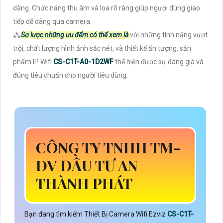
dàng. Chức năng thu âm và loa rõ ràng giúp người dùng giao
tiếp dễ dàng qua camera.
⁂
Sơ lược những ưu đểm có thể xem là
với những tính năng vượt
trội, chất lượng hình ảnh sắc nét, và thiết kế ấn tượng, sản
phẩm IP Wifi
CS-C1T-A0-1D2WF
thể hiện được sự đáng giá và
đúng tiêu chuẩn cho người tiêu dùng.
CÔNG TY TNHH TM-
DV ĐẦU TƯ AN
THÀNH PHÁT
Bạn đang tìm kiếm Thiết Bị Camera Wifi Ezviz
CS-C1T-