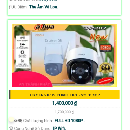
️ƒ Ưu Điểm :
Thu Âm Và Loa.
CAMERA IP WIFI IMOU IPC-S21FP 2MP
1,400,000 ₫
1,700,000 ₫
👁️‍🗨 Chất lượng hình :
FULL HD 1080P .
🏆 Công Nghệ Sử Dụng :
IP Wifi.