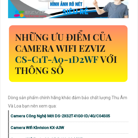
NHỮNG ƯU ĐIỂM CỦA
CAMERA WIFI EZVIZ
CS-C1T-A0-1D2WF
VỚI
THÔNG SỐ
Dòng sản phẩm chính hãng khác đảm bảo chất lượng Thu Âm
Và Loa bạn nên xem qua:
Camera Công Nghệ Mới DS-2XS2T41G0-ID/4G/C04S05
Camera Wifi Kbvision KX-A3W