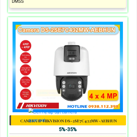
DMSS
CAMERA IP HIKVISION DS-2SE7C432MW-AEBHUN
5%-35%