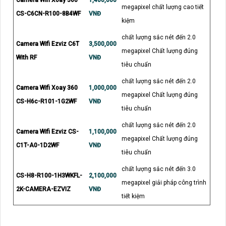
megapixel chất lượng cao tiết
CS-C6CN-R100-8B4WF
VNĐ
kiệm
chất lượng sắc nét đến 2.0
Camera Wifi Ezviz C6T
3,500,000
megapixel Chất lượng đúng
With RF
VNĐ
tiêu chuẩn
chất lượng sắc nét đến 2.0
Camera Wifi Xoay 360
1,000,000
megapixel Chất lượng đúng
CS-H6c-R101-1G2WF
VNĐ
tiêu chuẩn
chất lượng sắc nét đến 2.0
Camera Wifi Ezviz CS-
1,100,000
megapixel Chất lượng đúng
C1T-A0-1D2WF
VNĐ
tiêu chuẩn
chất lượng sắc nét đến 3.0
CS-H8-R100-1H3WKFL-
2,100,000
megapixel giải pháp công trình
2K-CAMERA-EZVIZ
VNĐ
tiết kiệm