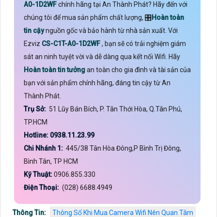
A0-1D2WF
chính hãng tại An Thành Phát? Hãy đến với
chúng tôi để mua sản phẩm chất lượng, 🎛
Hoàn toàn
tin cậy
nguồn gốc và bảo hành từ nhà sản xuất. Với
Ezviz
CS-C1T-A0-1D2WF
, bạn sẽ có trải nghiệm giám
sát an ninh tuyệt vời và dễ dàng qua kết nối Wifi. Hãy
Hoàn toàn tin tưởng
an toàn cho gia đình và tài sản của
bạn với sản phẩm chính hãng, đáng tin cậy từ An
Thành Phát.
Trụ Sở:
51 Lũy Bán Bích, P. Tân Thới Hòa, Q.Tân Phú,
TP.HCM
Hotline: 0938.11.23.99
Chi Nhánh 1:
445/38 Tân Hòa Đông,P Bình Trị Đông,
Bình Tân, TP HCM
Kỹ Thuật:
0906.855.330
Điện Thoại:
(028) 6688.4949
Thông Tin:
Thông Số Khi Mua Camera Wifi Nên Quan Tâm