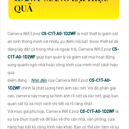
QUẢ
Camera Wifi Ezviz
CS-C1T-A0-1D2WF
là một thiết bị giám sát
an ninh thông minh với nhiều ưu điểm nổi bật. Được thiết kế dễ
dàng lắp đặt cả trong nhà và ngoài trời, Camera Wifi Ezviz
CS-
C1T-A0-1D2WF
giúp bạn quản lý và giám sát mọi hoạt động
xung quanh ngôi nhà hoặc công trình của mình một cách hiệu
quả.
Điểm đáng ♢
Nhìn đến
của Camera Wifi Ezviz
CS-C1T-A0-
1D2WF
chính là chất lượng hình ảnh sắc nét. Với độ phân giải
cao, camera này mang lại hình ảnh rõ nét và sắc nét, giúp bạn
quan sát từ xa một cách chi tiết và rõ ràng nhất.
Với mức giá phù hợp, Camera Wifi Ezviz
CS-C1T-A0-1D2WF
là
sự lựa chọn tuyệt vời để bảo vệ cho căn nhà, văn phòng, cửa
hàng hay bất kỳ công trình nào khác. Bạn có thể yên tâm về sự