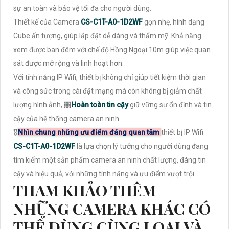
sự an toàn và bảo vệ tối đa cho người dùng.
Thiết kế của Camera
CS-C1T-A0-1D2WF
gọn nhẹ, hình dạng
Cube ấn tượng, giúp lắp đặt dễ dàng và thẩm mỹ. Khả năng
xem được ban đêm với chế độ Hồng Ngoại 10m giúp việc quan
sát được mở rộng và linh hoạt hơn.
Với tính năng IP Wifi, thiết bị không chỉ giúp tiết kiệm thời gian
và công sức trong cài đặt mạng mà còn không bị giảm chất
lượng hình ảnh, 🎛
Hoàn toàn tin cậy
giữ vững sự ổn định và tin
cậy của hệ thống camera an ninh.
🎖️
Nhìn chung những ưu điểm đáng quan tâm
thiết bị IP Wifi
CS-C1T-A0-1D2WF
là lựa chọn lý tưởng cho người dùng đang
tìm kiếm một sản phẩm camera an ninh chất lượng, đáng tin
cậy và hiệu quả, với những tính năng và ưu điểm vượt trội.
THAM KHẢO THÊM
NHỮNG CAMERA KHÁC CÓ
THỂ DÙNG CÙNG LOẠI VÀ