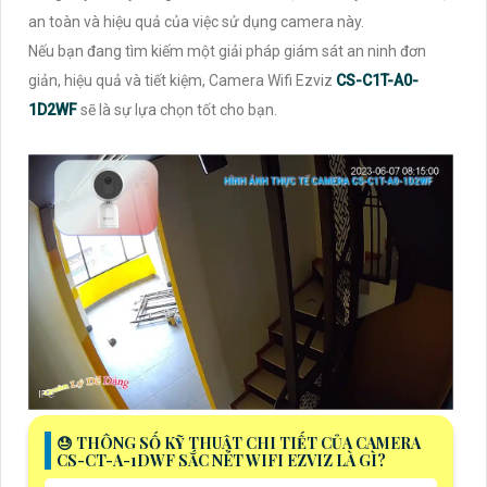
an toàn và hiệu quả của việc sử dụng camera này.
Nếu bạn đang tìm kiếm một giải pháp giám sát an ninh đơn
giản, hiệu quả và tiết kiệm, Camera Wifi Ezviz
CS-C1T-A0-
1D2WF
sẽ là sự lựa chọn tốt cho bạn.
😓 THÔNG SỐ KỸ THUẬT CHI TIẾT CỦA CAMERA
CS-CT-A-1DWF SẮC NÉT WIFI EZVIZ LÀ GÌ?