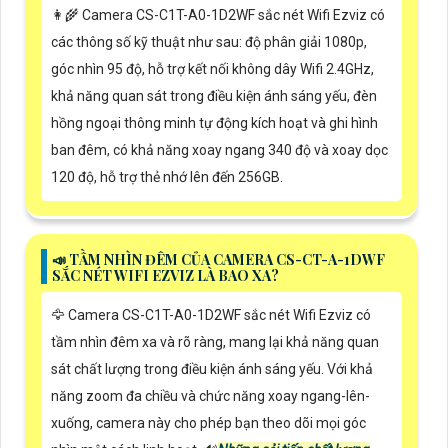
👩‍🌾 Camera CS-C1T-A0-1D2WF sắc nét Wifi Ezviz có
các thông số kỹ thuật như sau: độ phân giải 1080p,
góc nhìn 95 độ, hỗ trợ kết nối không dây Wifi 2.4GHz,
khả năng quan sát trong điều kiện ánh sáng yếu, đèn
hồng ngoại thông minh tự động kích hoạt và ghi hình
ban đêm, có khả năng xoay ngang 340 độ và xoay dọc
120 độ, hỗ trợ thẻ nhớ lên đến 256GB.
📣 TẦM NHÌN ĐÊM CỦA CAMERA CS-CT-A-1DWF
SẮC NÉT WIFI EZVIZ LÀ BAO XA?
🦅 Camera CS-C1T-A0-1D2WF sắc nét Wifi Ezviz có
tầm nhìn đêm xa và rõ ràng, mang lại khả năng quan
sát chất lượng trong điều kiện ánh sáng yếu. Với khả
năng zoom đa chiều và chức năng xoay ngang-lên-
xuống, camera này cho phép bạn theo dõi mọi góc