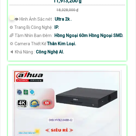
11,913,200 ₫
18,328,000 ₫
👁 Hình Ảnh Sắc nét :
Ultra 2k .
⚙ Trang Bị Công Nghệ :
IP.
🌈 Tầm Nhìn Ban Đêm :
Hồng Ngoại 60m Hồng Ngoại SMD.
💢 Camera Thiết Kế
Thân Kim Loại.
️🔈 Khả Năng :
Công Nghệ AI.