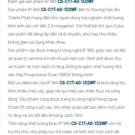
Đánh giá sản phẩm IP Wifi
CS-C1T-A0-1D2WF
:
Sản phẩm IP Wifi
CS-C1T-A0-1D2WF
đến từ thương hiệu An
Thành Phát mang đến cho người dùng trải nghiệm chất lượng
hình ảnh sắc nét đến 2.0 megapixel. Với thiết kế nhỏ gọn Cube,
sản phẩm dễ dàng lắp đặt và di chuyển, phù hợp cho nhiều
không gian sử dụng khác nhau.
Sản phẩm này được trang bị công nghệ IP Wifi, giúp việc cài đặt
và quản lý camera trở nên thuận tiện hơn. Hình ảnh được thu
và truyền tải một cách rõ ràng, không bị giảm chất lượng nhờ
vào chip Progressive Scan CMOS thông minh.
Một ưu điểm lớn của IP Wifi
CS-C1T-A0-1D2WF
là khả năng thu
hình nhiều màu sắc, giúp tái tạo màu sắc chân thực và sống
động. Sản phẩm cũng được trang bị công nghệ hồng ngoại
Smart IR công suất cao, cho phép quan sát ban đêm một cách
rõ ràng và chi tiết đến khoảng cách 10m.
Tính năng chất lượng khác IP Wifi
CS-C1T-A0-1D2WF
còn hỗ
trợ thẻ nhớ, cho phép lưu trữ video và hình ảnh một cách dễ