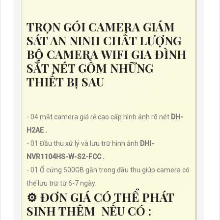
TRỌN GÓI CAMERA GIÁM
SÁT AN NINH CHẤT LƯỢNG
BỘ CAMERA WIFI GIA ĐÌNH
SẮT NÉT GỒM NHỮNG
THIẾT BỊ SAU
- 04 mắt camera giá rẻ cao cấp hình ảnh rõ nét
DH-
H2AE .
- 01 Đầu thu xử lý và lưu trữ hình ảnh
DHI-
NVR1104HS-W-S2-FCC .
- 01 Ổ cứng 500GB gắn trong đầu thu giúp camera có
thể lưu trữ từ 6-7 ngày.
⚙ ĐƠN GIÁ CÓ THỂ PHÁT
SINH THÊM NẾU CÓ :