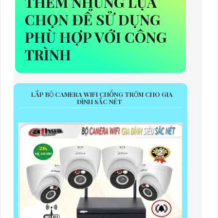
THÊM NHỮNG LỰA
CHỌN ĐỂ SỬ DỤNG
PHÙ HỢP VỚI CÔNG
TRÌNH
LẮP BỘ CAMERA WIFI CHỐNG TRỘM CHO GIA
ĐÌNH SẮC NÉT