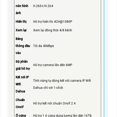
nén hình
H.265+/H.264
ảnh
Hiển thị
Hỗ trợ hiển thị 4CH@1080P
Xem lại
Xem lại đồng thời 4/8 kênh
Băng
thông đầu
Tối đa 40Mbps
vào
Độ phân
Hỗ trợ camera lên đến 6MP
giải hỗ trợ
Kết nối IP
Tính năng tự động kết nối camera IP Wifi
Wifi
Dahua chỉ với 1-click
Dahua
Chuẩn
Hỗ trợ kết nối chuẩn Onvif 2.4
Onvif
Ổ cứng
Hỗ trợ 1 ổ cứng dung lượng lên đến 16TB