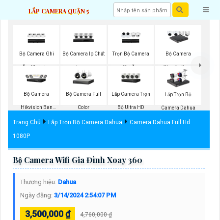
LẮP CAMERA QUẬN 5
Bộ Camera Ghi
Bộ Camera Ip Chất
Trọn Bộ Camera
Bộ Camera
Âm Kbvision
Lượng
Ghi Âm
Chuyên Dụng
Bộ Camera
Bộ Camera Full
Lắp Camera Trọn
Lắp Trọn Bộ
Hikvision Ban
Color
Bộ Ultra HD
Camera Dahua
Đêm Có Màu
Trang Chủ
Lắp Trọn Bộ Camera Dahua
Camera Dahua Full Hd
1080P
Bộ Camera Wifi Gia Đình Xoay 360
Thương hiệu:
Dahua
Ngày đăng:
3/14/2024 2:54:07 PM
3,500,000 ₫
4,760,000 ₫