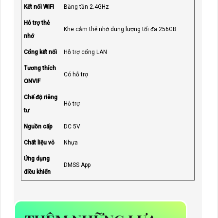
Kết nối WIFI
Băng tần 2.4GHz
Hỗ trợ thẻ
Khe cắm thẻ nhớ dung lượng tối đa 256GB
nhớ
Cổng kết nối
Hỗ trợ cổng LAN
Tương thích
Có hỗ trợ
ONVIF
Chế độ riêng
Hỗ trợ
tư
Nguồn cấp
DC 5V
Chất liệu vỏ
Nhựa
Ứng dụng
DMSS App
điều khiển