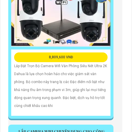
8,809,600 VNĐ
Lắp Đặt Trọn Bộ Camera Wifi Văn Phòng Siêu Nét Ultra 2K
Dahua là lựa chọn hoàn hảo cho việc giám sát văn
phòng. Bộ combo này trang bị các Đặc điểm nổi bật như
khả năng thu âm trong phạm vi 3m, giúp ghi lại mọi tiếng
động quan trọng xung quanh. Đặc biệt, dịch vụ hỗ trợ tốt
cùng chiết khấu cao khi
LẮP CAMERA WIFI CHUYÊN DỤNG CHO CÔNG