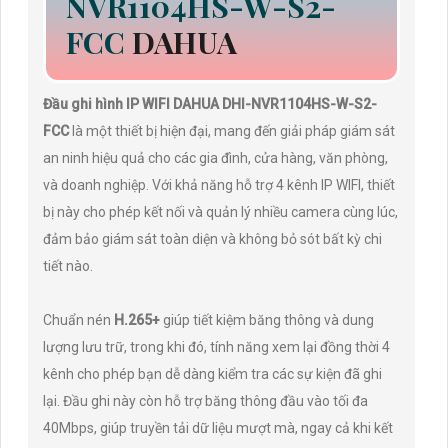
NVR1104HS-W-S2-
FCC
DAHUA
Đầu ghi hình IP WIFI DAHUA DHI-NVR1104HS-W-S2-
FCC
là một thiết bị hiện đại, mang đến giải pháp giám sát
an ninh hiệu quả cho các gia đình, cửa hàng, văn phòng,
và doanh nghiệp. Với khả năng hỗ trợ 4 kênh IP WIFI, thiết
bị này cho phép kết nối và quản lý nhiều camera cùng lúc,
đảm bảo giám sát toàn diện và không bỏ sót bất kỳ chi
tiết nào.
Chuẩn nén
H.265+
giúp tiết kiệm băng thông và dung
lượng lưu trữ, trong khi đó, tính năng xem lại đồng thời 4
kênh cho phép bạn dễ dàng kiểm tra các sự kiện đã ghi
lại. Đầu ghi này còn hỗ trợ băng thông đầu vào tối đa
40Mbps, giúp truyền tải dữ liệu mượt mà, ngay cả khi kết