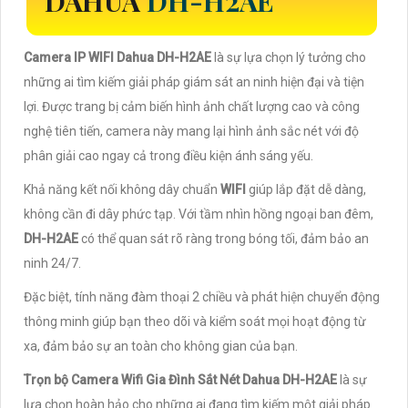
DAHUA
DH-H2AE
Camera IP WIFI Dahua DH-H2AE
là sự lựa chọn lý tưởng cho
những ai tìm kiếm giải pháp giám sát an ninh hiện đại và tiện
lợi. Được trang bị cảm biến hình ảnh chất lượng cao và công
nghệ tiên tiến, camera này mang lại hình ảnh sắc nét với độ
phân giải cao ngay cả trong điều kiện ánh sáng yếu.
Khả năng kết nối không dây chuẩn
WIFI
giúp lắp đặt dễ dàng,
không cần đi dây phức tạp. Với tầm nhìn hồng ngoại ban đêm,
DH-H2AE
có thể quan sát rõ ràng trong bóng tối, đảm bảo an
ninh 24/7.
Đặc biệt, tính năng đàm thoại 2 chiều và phát hiện chuyển động
thông minh giúp bạn theo dõi và kiểm soát mọi hoạt động từ
xa, đảm bảo sự an toàn cho không gian của bạn.
Trọn bộ Camera Wifi Gia Đình Sắt Nét Dahua DH-H2AE
là sự
lựa chọn hoàn hảo cho những ai đang tìm kiếm một giải pháp