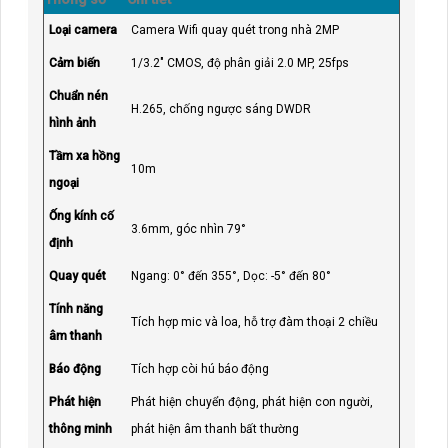
Loại camera
Camera Wifi quay quét trong nhà 2MP
Cảm biến
1/3.2" CMOS, độ phân giải 2.0 MP, 25fps
Chuẩn nén
H.265, chống ngược sáng DWDR
hình ảnh
Tầm xa hồng
10m
ngoại
Ống kính cố
3.6mm, góc nhìn 79°
định
Quay quét
Ngang: 0° đến 355°, Dọc: -5° đến 80°
Tính năng
Tích hợp mic và loa, hỗ trợ đàm thoại 2 chiều
âm thanh
Báo động
Tích hợp còi hú báo động
Phát hiện
Phát hiện chuyển động, phát hiện con người,
thông minh
phát hiện âm thanh bất thường