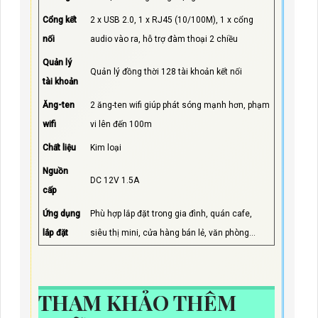
Cổng kết
2 x USB 2.0, 1 x RJ45 (10/100M), 1 x cổng
nối
audio vào ra, hỗ trợ đàm thoại 2 chiều
Quản lý
Quản lý đồng thời 128 tài khoản kết nối
tài khoản
Ăng-ten
2 ăng-ten wifi giúp phát sóng mạnh hơn, phạm
wifi
vi lên đến 100m
Chất liệu
Kim loại
Nguồn
DC 12V 1.5A
cấp
Ứng dụng
Phù hợp lắp đặt trong gia đình, quán cafe,
lắp đặt
siêu thị mini, cửa hàng bán lẻ, văn phòng...
THAM KHẢO THÊM