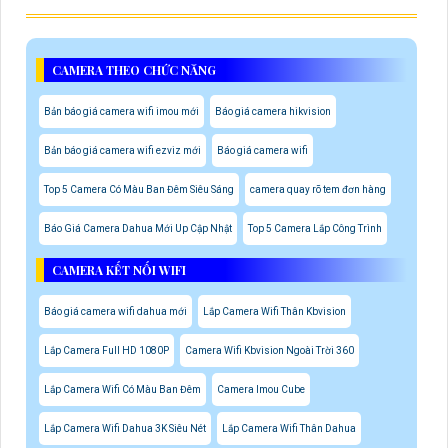
CAMERA THEO CHỨC NĂNG
Bản báo giá camera wifi imou mới
Báo giá camera hikvision
Bản báo giá camera wifi ezviz mới
Báo giá camera wifi
Top 5 Camera Có Màu Ban Đêm Siêu Sáng
camera quay rõ tem đơn hàng
Báo Giá Camera Dahua Mới Up Cập Nhật
Top 5 Camera Lắp Công Trình
CAMERA KẾT NỐI WIFI
Báo giá camera wifi dahua mới
Lắp Camera Wifi Thân Kbvision
Lắp Camera Full HD 1080P
Camera Wifi Kbvision Ngoài Trời 360
Lắp Camera Wifi Có Màu Ban Đêm
Camera Imou Cube
Lắp Camera Wifi Dahua 3K Siêu Nét
Lắp Camera Wifi Thân Dahua