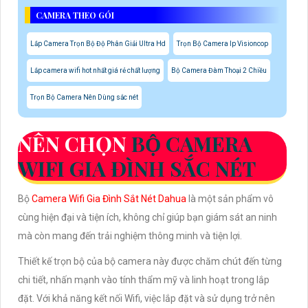
CAMERA THEO GÓI
Lắp Camera Trọn Bộ Độ Phân Giải Ultra Hd
Trọn Bộ Camera Ip Visioncop
Lắp camera wifi hot nhất giá rẻ chất lượng
Bộ Camera Đàm Thoại 2 Chiều
Trọn Bộ Camera Nên Dùng sắc nét
NÊN CHỌN
BỘ CAMERA
WIFI GIA ĐÌNH SẮC NÉT
Bộ
Camera Wifi Gia Đình Sắt Nét Dahua
là một sản phẩm vô
cùng hiện đại và tiện ích, không chỉ giúp bạn giám sát an ninh
mà còn mang đến trải nghiệm thông minh và tiện lợi.
Thiết kế trọn bộ của bộ camera này được chăm chút đến từng
chi tiết, nhấn mạnh vào tính thẩm mỹ và linh hoạt trong lắp
đặt. Với khả năng kết nối Wifi, việc lắp đặt và sử dụng trở nên