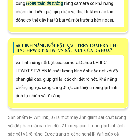
cũng
Hoàn toàn tin tưởng
rằng camera có khả năng
chống bụi hiệu quả, giúp bảo vệ thiết bị khỏi các tác
động có thể gây hại từ bụi và môi trường bên ngoài.
📣 TÍNH NĂNG NỔI BẬT NÀO TRÊN CAMERA DH-
IPC-HFWDT-STW-VN SẮC NÉT CỦA DAHUA?
👍 Tính năng nổi bật của camera Dahua DH-IPC-
HFWDT-STW-VN là chất lượng hình ảnh sắc nét với độ
phân giải cao, giúp ghi lại các chi tiết rõ nét. Khả năng
chống ngược sáng cũng được cải thiện, mang lại hình
ảnh tự nhiên và rõ ràng.
Sản phẩm IP Wifi link_07 là một máy ảnh giám sát chất lượng
với độ phân giải cao lên đến 2.0 megapixel, mang lại hình ảnh
sắc nét và rõ ràng. Được trang bị công nghệ IP Wifi giúp dễ