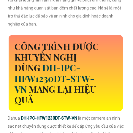
với chất lượng hình ảnh, khả năng ghi và phát âm thanh, cũng
như khả năng quan sát ban đêm chất lượng cao. Nó sẽ là một
trợ thủ đắc lực để bảo vệ an ninh cho gia đình hoặc doanh
nghiệp của bạn.
CÔNG TRÌNH ĐƯỢC
KHUYẾN NGHỊ
DÙNG
DH-IPC-
HFW1230DT-STW-
VN
MANG LẠI HIỆU
QUẢ
Dahua
DH-IPC-HFW1230DT-STW-VN
là một camera an ninh
sắc nét chuyên dụng được thiết kế để đáp ứng yêu cầu của việc