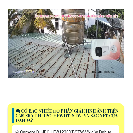
🗨️ CÓ BAO NHIÊU ĐỘ PHÂN GIẢI HÌNH ẢNH TRÊN
CAMERA DH-IPC-HFWDT-STW-VN SẮC NÉT CỦA
DAHUA?
💎 Camera DH-IPC-HFW1230DT-STW-VN của Dahua