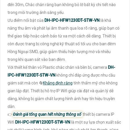
đến 30m, Chắc chắn rằng bạn không bỏ lỡ bất kỳ chi tiết nào
trong môi trường ánh sáng yếu.
Ưu điểm nổi bật của
DH-IPC-HFW1230DT-STW-VN
là khả
năng thu âm và phát lại âm thanh qua loa rõ ràng, giúp bạn có
thể giao tiếp hoặc cảnh báo từ xa một cách dễ dàng. Thiết bị
còn được trang bị công nghệ kỹ thuật số tối ưu cho ban đêm
Hồng Ngoại SMD, giúp giảm thiểu hiện tượng mờ và nhiễu
trong khi quan sát vào ban đêm.
Với thiết kế thân vỏ Plastic chắc chắn và bền bỉ, camera
DH-
IPC-HFW1230DT-STW-VN
không chỉ đáp ứng được nhu cầu
giám sát mà còn 🔄
Khẳng định rằng
tính thẩm mỹ cho không
gian lắp đặt. Thiết bị hỗ trợ IP Wifi giúp cài đặt và quản lý dễ
dàng, không bị giảm chất lượng hình ảnh hay tín hiệu truyền
dẫn.
👉
Đánh giá tổng quan hết những thông số
thiết bị camera IP
Wifi
DH-IPC-HFW1230DT-STW-VN
là một sự lựa chọn xuất sắc