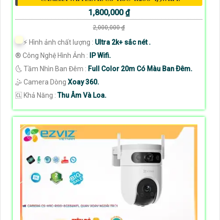
1,800,000 ₫
2,000,000 ₫
️⚡ Hình ảnh chất lượng :
Ultra 2k+ sắc nét .
®️ Công Nghệ Hình Ảnh :
IP Wifi.
🌜 Tầm Nhìn Ban Đêm :
Full Color 20m Có Màu Ban Ðêm.
🤹 Camera Dòng
Xoay 360.
️🆑 Khả Năng :
Thu Âm Và Loa.