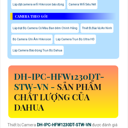
Lắp đặt camera wifi Hikvision báo động
Camera Wifi Siêu Nét
CAMERA THEO GÓI
Lắp Đặt Bộ Camera Có Màu Ban Đêm Chính Hãng
Thiết Bị Bảo Vệ An Ninh
Bộ Camera Ghi Âm Hikvision
Lắp Camera Trọn Bộ Ultra HD
Lắp Camera Báo Động Trọn Bộ Dahua
DH-IPC-HFW1230DT-
STW-VN
-
SẢN PHẨM
CHẤT LƯỢNG CỦA
DAHUA
Thiết bị Camera
DH-IPC-HFW1230DT-STW-VN
được đánh giá