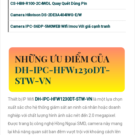
CS-HB8-R100-2C4WDL Quay Quét Dùng Pin
Camera Hikvison DS-2DE3A404IWG-E/W
Camera IPC-S6DP-5M0WEB Wifi Imou Với giá cạnh tranh
NHỮNG ƯU ĐIỂM CỦA
DH-IPC-HFW1230DT-
STW-VN
Thiết bị IP Wifi
DH-IPC-HFW1230DT-STW-VN
là một lựa chọn
xuất sắc cho hệ thống giám sát an ninh cá nhân hoặc doanh
nghiệp với chất lượng hình ảnh sắc nét đến 2.0 megapixel.
Được trang bị công nghệ Hồng Ngoại SMD, camera này mang
lại khả năng quan sát ban đêm vượt trội với khoảng cách lên