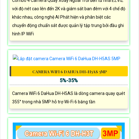
Combo 4 Camera Quay Xoay Ngoài Trời đến từ nhà EZVIZ
với độ nét cao lên đến 2K và giám sát ban đêm với 4 chế độ
khác nhau, công nghệ AI Phát hiện và phân biệt các
chuyển động chuẩn sát được quản lý tập trung bởi đầu ghi
hình IP WiFi
CAMERA WIFI 6 DAHUA DH-H5AS 5MP
5%-35%
Camera WiFi 6 DaHua DH-H5AS là dòng camera quay quét
355° trong nhà 5MP hỗ trợ Wi-Fi 6 băng tần