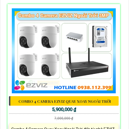
COMBO 4 CAMERA EZVIZ QUAY XOAY NGOÀI TRỜI
5,900,000 ₫
7,000,000 ₫