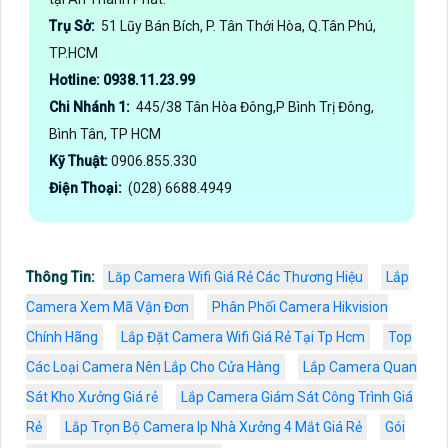
Trụ Sở:
51 Lũy Bán Bích, P. Tân Thới Hòa, Q.Tân Phú,
TP.HCM
Hotline: 0938.11.23.99
Chi Nhánh 1:
445/38 Tân Hòa Đông,P Bình Trị Đông,
Bình Tân, TP HCM
Kỹ Thuật:
0906.855.330
Điện Thoại:
(028) 6688.4949
Thông Tin:
Lăp Camera Wifi Giá Rẻ Các Thương Hiệu
Lắp
Camera Xem Mã Vận Đơn
Phân Phối Camera Hikvision
Chính Hãng
Lắp Đặt Camera Wifi Giá Rẻ Tại Tp Hcm
Top
Các Loại Camera Nên Lắp Cho Cửa Hàng
Lắp Camera Quan
Sát Kho Xưởng Giá rẻ
Lắp Camera Giám Sát Công Trình Giá
Rẻ
Lắp Trọn Bộ Camera Ip Nhà Xưởng 4 Mắt Giá Rẻ
Gói