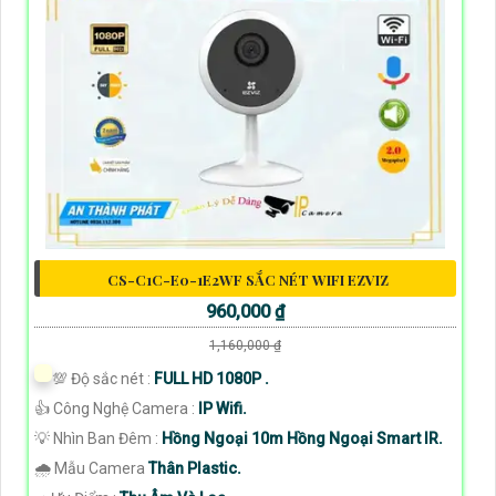
CS-C1C-E0-1E2WF SẮC NÉT WIFI EZVIZ
960,000 ₫
1,160,000 ₫
💯 Độ sắc nét :
FULL HD 1080P .
👍 Công Nghệ Camera :
IP Wifi.
💡 Nhìn Ban Đêm :
Hồng Ngoại 10m Hồng Ngoại Smart IR.
🌧️ Mẫu Camera
Thân Plastic.