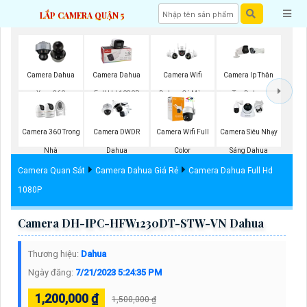
LẮP CAMERA QUẬN 5
Camera Dahua
Camera Dahua
Camera Wifi
Camera Ip Thân
Xoay 360
Full Hd 1080P
Dahua Có Màu
Trụ Dahua
Ban Đêm
Camera 360 Trong
Camera DWDR
Camera Wifi Full
Camera Siêu Nhạy
Nhà
Dahua
Color
Sáng Dahua
Camera Quan Sát
Camera Dahua Giá Rẻ
Camera Dahua Full Hd
1080P
Camera DH-IPC-HFW1230DT-STW-VN Dahua
Thương hiệu:
Dahua
Ngày đăng:
7/21/2023 5:24:35 PM
1,200,000 ₫
1,500,000 ₫