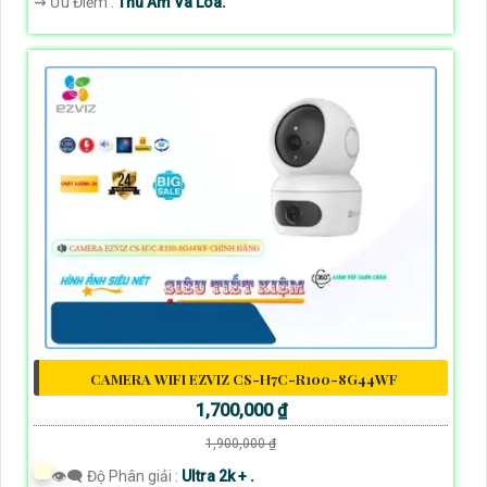
️⇝ Ưu Điểm :
Thu Âm Và Loa.
CAMERA WIFI EZVIZ CS-H7C-R100-8G44WF
1,700,000 ₫
1,900,000 ₫
👁️‍🗨 Độ Phân giải :
Ultra 2k + .