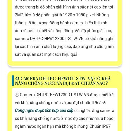
được trang bị độ phân giải hình ảnh sắc nét cao lên tới
2MP, tức là độ phân giải là 1920 x 1080 pixel. Những
thông số ấn tượng Đồng hành camera hiển thị hình
ảnh rõ nét, chi tiết và sống động. Với độ phân giải cao,
camera DH-IPC-HFW1230DT-STW-VN có khả năng ghi
lại các hình ảnh chất lượng cao, đáp ứng nhu cầu giám
sát và quan sát một cách hiệu quả.
😓 CAMERA DH-IPC-HFWDT-STW-VN CÓ KHẢ
NĂNG CHỐNG NƯỚC VÀ BỤI ĐẠT CHUẨN NÀO?
🥇 Camera DH-IPC-HFW1230DT-STW-VN được thiết kế
với khả năng chống nước và bụi đạt chuẩn IP67. 🌟
Công nghệ được tích hợp cao cấp
có nghĩa rằng camera
có khả năng chống nước ở mức độ cao như mưa hoặc
ngâm nước ngắn hạn mà không bị hỏng. Chuẩn IP67