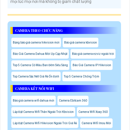
mọi lúc mọi nơi mà không bị giảm chất lượng
CAMERA THEO CHỨC NĂNG
Bảng báo giá camera hikvision mới
Báo giá camera kbvision
Báo Giá Camera Dahua Mới Up Cập Nhật
Báo giá camera ezviz ngoài trời
Top 5 Camera Có Màu Ban Đêm Siêu Sáng
Báo Giá Camera IP Hikvision
Top Camera Sắc Nét Giá Rẻ Ổn Định
Top 5 Camera Chống Trộm
CAMERA KẾT NỐI WIFI
Báo giá camera wifi dahua mới
Camera Ebitcam 360
Lắp Đặt Camera Wifi Thân Ngoài Trời Kbvision
Camera Wifi Xoay 360
Lắp Đặt Camera Wifi Hikvision Ngoài Trời Giá Rẻ
Camera Wifi Imou Mới