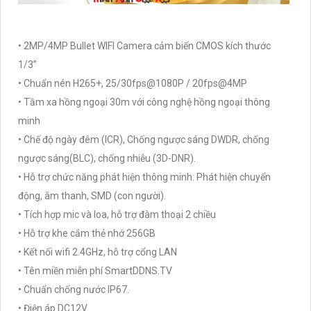
• 2MP/4MP Bullet WIFI Camera cảm biến CMOS kích thước
1/3”
• Chuẩn nén H265+, 25/30fps@1080P / 20fps@4MP
• Tầm xa hồng ngoại 30m với công nghệ hồng ngoại thông
minh
• Chế độ ngày đêm (ICR), Chống ngược sáng DWDR, chống
ngược sáng(BLC), chống nhiễu (3D-DNR).
• Hỗ trợ chức năng phát hiện thông minh: Phát hiện chuyển
động, âm thanh, SMD (con người).
• Tích hợp mic và loa, hỗ trợ đàm thoại 2 chiều
• Hỗ trợ khe cắm thẻ nhớ 256GB
• Kết nối wifi 2.4GHz, hỗ trợ cổng LAN
• Tên miền miễn phí SmartDDNS.TV
• Chuẩn chống nước IP67.
• Điện áp DC12V