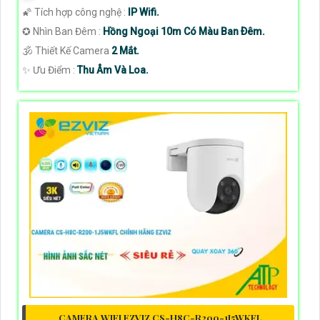
🌠 Tích hợp công nghệ :
IP Wifi.
✪ Nhìn Ban Đêm :
Hồng Ngoại 10m Có Màu Ban Ðêm.
🕉️ Thiết Kế Camera
2 Mắt.
️✨ Ưu Điểm :
Thu Âm Và Loa.
CAMERA WIFI EZVIZ CS-H8C-R200-1J5WKFL