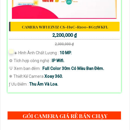
CAMERA WIFI EZVIZ CS-H9C-R100-8G55WKFL
2,200,000 ₫
2,300,000 ₫
☀️ Hình Ành Chất Lượng :
10 MP.
⚙ Tích hợp công nghệ :
IP Wifi.
💡 Xem ban đêm :
Full Color 30m Có Màu Ban Ðêm.
❄ Thiết Kế Camera
Xoay 360.
️ƒ Ưu Điểm :
Thu Âm Và Loa.
GÓI CAMERA GIÁ RẺ BÁN CHẠY