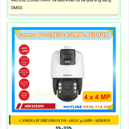
MicroSD 256GB ONVIF và điều khiển từ xa qua ứng dụng
DMSS
CAMERA IP HIKVISION DS-2SE7C432MW-AEBHUN
5%-35%