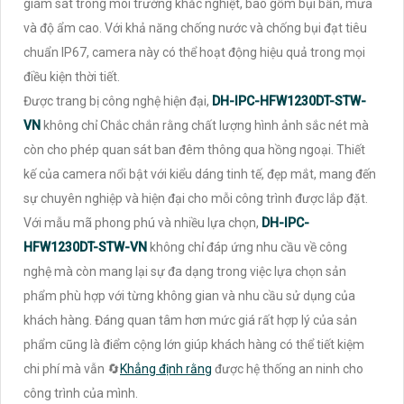
giám sát trong môi trường khắc nghiệt, bao gồm bụi bẩn, mưa
và độ ẩm cao. Với khả năng chống nước và chống bụi đạt tiêu
chuẩn IP67, camera này có thể hoạt động hiệu quả trong mọi
điều kiện thời tiết.
Được trang bị công nghệ hiện đại,
DH-IPC-HFW1230DT-STW-
VN
không chỉ Chắc chắn rằng chất lượng hình ảnh sắc nét mà
còn cho phép quan sát ban đêm thông qua hồng ngoại. Thiết
kế của camera nổi bật với kiểu dáng tinh tế, đẹp mắt, mang đến
sự chuyên nghiệp và hiện đại cho mỗi công trình được lắp đặt.
Với mẫu mã phong phú và nhiều lựa chọn,
DH-IPC-
HFW1230DT-STW-VN
không chỉ đáp ứng nhu cầu về công
nghệ mà còn mang lại sự đa dạng trong việc lựa chọn sản
phẩm phù hợp với từng không gian và nhu cầu sử dụng của
khách hàng. Đáng quan tâm hơn mức giá rất hợp lý của sản
phẩm cũng là điểm cộng lớn giúp khách hàng có thể tiết kiệm
chi phí mà vẫn 🔄
Khẳng định rằng
được hệ thống an ninh cho
công trình của mình.