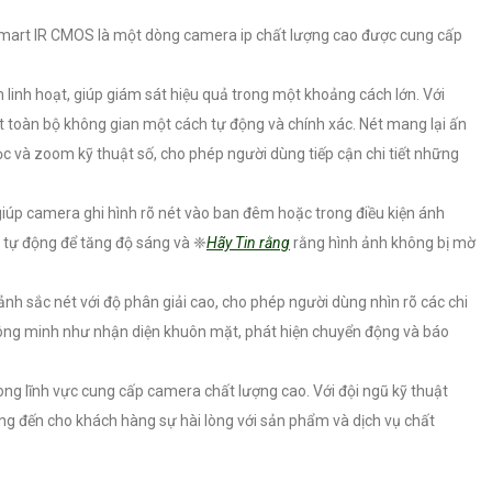
art IR CMOS là một dòng camera ip chất lượng cao được cung cấp
linh hoạt, giúp giám sát hiệu quả trong một khoảng cách lớn. Với
 toàn bộ không gian một cách tự động và chính xác. Nét mang lại ấn
và zoom kỹ thuật số, cho phép người dùng tiếp cận chi tiết những
úp camera ghi hình rõ nét vào ban đêm hoặc trong điều kiện ánh
 tự động để tăng độ sáng và ❈
Hãy Tin rằng
rằng hình ảnh không bị mờ
nh sắc nét với độ phân giải cao, cho phép người dùng nhìn rõ các chi
thông minh như nhận diện khuôn mặt, phát hiện chuyển động và báo
trong lĩnh vực cung cấp camera chất lượng cao. Với đội ngũ kỹ thuật
ng đến cho khách hàng sự hài lòng với sản phẩm và dịch vụ chất