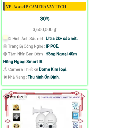
VP-6002IP CAMERA VANTECH
30%
3,600,000 ₫
🔆 Hình Ảnh Sắc nét :
Ultra 2k+ sắc nét .
🤖️ Trang Bị Công Nghệ :
IP POE.
🔴 Tầm Nhìn Ban Đêm :
Hồng Ngoại 40m
Hồng Ngoại Smart IR.
🕉️ Camera Thiết Kế
Dome Kim loại.
️⌘ Khả Năng :
Thu hình Ổn Định.