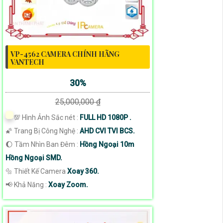
VP-4562 CAMERA CHÍNH HÃNG
VANTECH
30%
25,000,000 ₫
💯 Hình Ảnh Sắc nét :
FULL HD 1080P .
🌠 Trang Bị Công Nghệ :
AHD CVI TVI BCS.
🌔 Tầm Nhìn Ban Đêm :
Hồng Ngoại 10m
Hồng Ngoại SMD.
🔩 Thiết Kế Camera
Xoay 360.
️📢 Khả Năng :
Xoay Zoom.