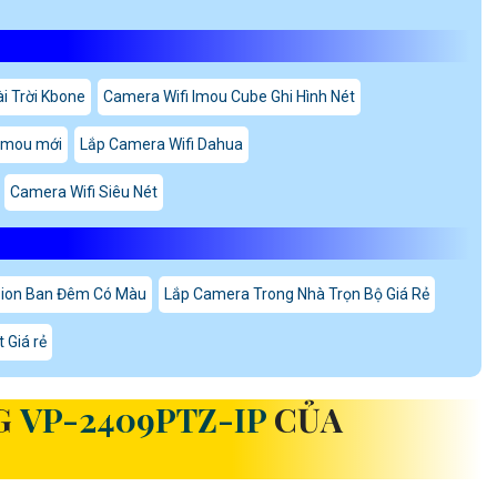
i Trời Kbone
Camera Wifi Imou Cube Ghi Hình Nét
 imou mới
Lắp Camera Wifi Dahua
Camera Wifi Siêu Nét
sion Ban Đêm Có Màu
Lắp Camera Trong Nhà Trọn Bộ Giá Rẻ
 Giá rẻ
G
VP-2409PTZ-IP
CỦA