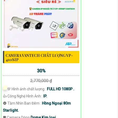
CAMERA VANTECH CHẤT LƯỢNG VP-
410SIP
30%
2,770,000 ₫
💯 Hình ảnh chất lượng :
FULL HD 1080P .
👍 Công Nghệ Hình Ảnh :
IP.
🌚 Tầm Nhìn Ban Đêm :
Hồng Ngoại 80m
Starlight.
🛡 Camera Dòng
Dome Kim loại.