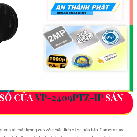
 SỐ CỦA
VP-2409PTZ-IP
SẢN
an sát chất lượng cao với nhiều tính năng tiên tiến. Camera này