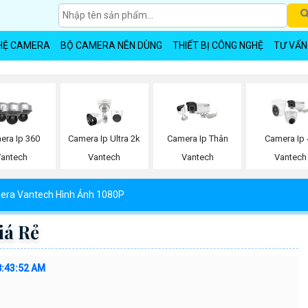
HỆ CAMERA
BỘ CAMERA NÊN DÙNG
THIẾT BỊ CÔNG NGHỆ
TƯ VẤN
era Ip 360
Camera Ip Ultra 2k
Camera Ip Thân
Camera Ip 
Vantech
Vantech
Vantech
Vantech
ra Vantech Hình Ảnh 1080P
iá Rẻ
8:43:52 AM