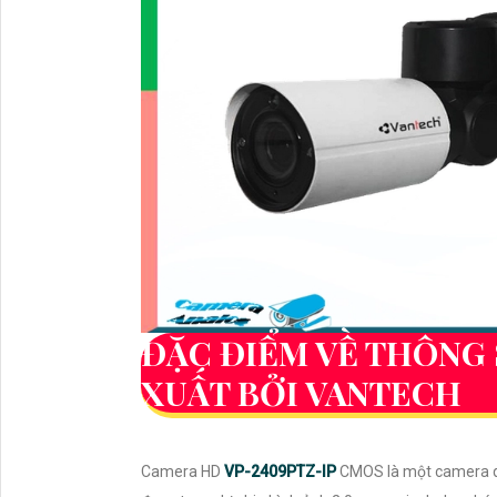
ĐẶC ĐIỂM VỀ THÔNG
XUẤT BỞI VANTECH
Camera HD
VP-2409PTZ-IP
CMOS là một camera qu