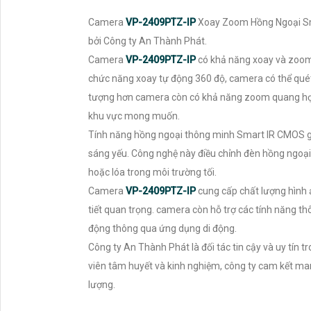
Camera
VP-2409PTZ-IP
Xoay Zoom Hồng Ngoại Sm
bởi Công ty An Thành Phát.
Camera
VP-2409PTZ-IP
có khả năng xoay và zoom 
chức năng xoay tự động 360 độ, camera có thể quét
tượng hơn camera còn có khả năng zoom quang học 
khu vực mong muốn.
Tính năng hồng ngoại thông minh Smart IR CMOS gi
sáng yếu. Công nghệ này điều chỉnh đèn hồng ngoại
hoặc lóa trong môi trường tối.
Camera
VP-2409PTZ-IP
cung cấp chất lượng hình ả
tiết quan trọng. camera còn hỗ trợ các tính năng 
động thông qua ứng dụng di động.
Công ty An Thành Phát là đối tác tin cậy và uy tín 
viên tâm huyết và kinh nghiệm, công ty cam kết ma
lượng.