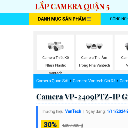
LẮP CAMERA QUẬN 5
DANH MỤC SẢN PHẨM
CÔNG NG
Camera Thiết Kế
Camera Thu Âm
Cam
Nhựa Plastic
Trong Nhà Vantech
Vantech
Camera Quan Sát
Camera Vantech Giá Rẻ
Came
Camera VP-2409PTZ-IP G
Thương hiệu:
VanTech
Ngày đăng:
1/11/2024 
30%
4,000,000 ₫