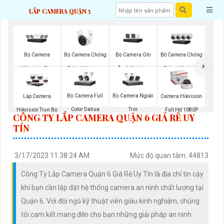
LẮP CAMERA QUẬN 5
Bộ Camera
Bộ Camera Chống
Bộ Camera Ghi
Bô Camera Chống
Hikvision Ban
Trộm Hikvision
Âm Hikvision
Trộm Hikvision
Đêm Có Màu
Bộ Camera Full
Bộ Camera Ngoài
Lắp Camera
Camera Hikvision
Color Dahua
Trời
Hikvision Trọn Bộ
Full Hd 1080P
CÔNG TY LẮP CAMERA QUẬN 6 GIÁ RẺ UY
TÍN
3/17/2023 11:38:24 AM
Mức độ quan tâm: 44813
Công Ty Lắp Camera Quận 6 Giá Rẻ Uy Tín là địa chỉ tin cậy
khi bạn cần lắp đặt hệ thống camera an ninh chất lượng tại
Quận 6. Với đội ngũ kỹ thuật viên giàu kinh nghiệm, chúng
tôi cam kết mang đến cho bạn những giải pháp an ninh