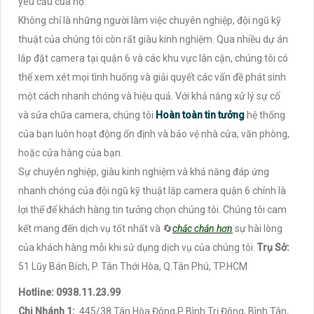
yêu cầu của họ.
Không chỉ là những người làm việc chuyên nghiệp, đội ngũ kỹ
thuật của chúng tôi còn rất giàu kinh nghiệm. Qua nhiều dự án
lắp đặt camera tại quận 6 và các khu vực lân cận, chúng tôi có
thể xem xét mọi tình huống và giải quyết các vấn đề phát sinh
một cách nhanh chóng và hiệu quả. Với khả năng xử lý sự cố
và sửa chữa camera, chúng tôi
Hoàn toàn tin tưởng
hệ thống
của bạn luôn hoạt động ổn định và bảo vệ nhà cửa, văn phòng,
hoặc cửa hàng của bạn.
Sự chuyên nghiệp, giàu kinh nghiệm và khả năng đáp ứng
nhanh chóng của đội ngũ kỹ thuật lắp camera quận 6 chính là
lợi thế để khách hàng tin tưởng chọn chúng tôi. Chúng tôi cam
kết mang đến dịch vụ tốt nhất và 🔄
chắc chắn hơn
sự hài lòng
của khách hàng mỗi khi sử dụng dịch vụ của chúng tôi.
Trụ Sở:
51 Lũy Bán Bích, P. Tân Thới Hòa, Q.Tân Phú, TP.HCM
Hotline: 0938.11.23.99
Chi Nhánh 1:
445/38 Tân Hòa Đông,P Bình Trị Đông, Bình Tân,