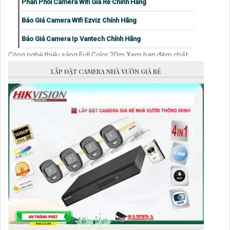
Phân Phối Camera Wifi Giá Rẻ Chính Hãng
Báo Giá Camera Wifi Ezviz Chính Hãng
Báo Giá Camera Ip Vantech Chính Hãng
Công nghệ thiếu sáng Full Color 20m Xem ban đêm chất
lượng Giải pháp giá rẻ cho camera ban đêm hình ảnh sắt nét
LẮP ĐẶT CAMERA NHÀ VƯỜN GIÁ RẺ
đến 2.0 MP FULL HD 1080P Giá rẻ tiết kiệm chi phí hình ảnh
phù hợp
8,100,000 VNĐ