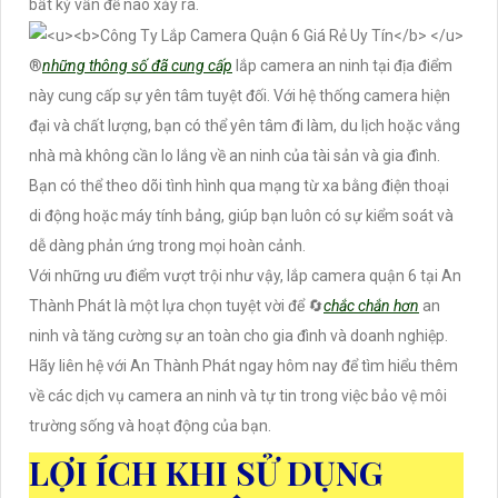
bất kỳ vấn đề nào xảy ra.
®️
những thông số đã cung cấp
lắp camera an ninh tại địa điểm
này cung cấp sự yên tâm tuyệt đối. Với hệ thống camera hiện
đại và chất lượng, bạn có thể yên tâm đi làm, du lịch hoặc vắng
nhà mà không cần lo lắng về an ninh của tài sản và gia đình.
Bạn có thể theo dõi tình hình qua mạng từ xa bằng điện thoại
di động hoặc máy tính bảng, giúp bạn luôn có sự kiểm soát và
dễ dàng phản ứng trong mọi hoàn cảnh.
Với những ưu điểm vượt trội như vậy, lắp camera quận 6 tại An
Thành Phát là một lựa chọn tuyệt vời để 🔄
chắc chắn hơn
an
ninh và tăng cường sự an toàn cho gia đình và doanh nghiệp.
Hãy liên hệ với An Thành Phát ngay hôm nay để tìm hiểu thêm
về các dịch vụ camera an ninh và tự tin trong việc bảo vệ môi
trường sống và hoạt động của bạn.
LỢI ÍCH KHI SỬ DỤNG