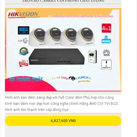
TRỌN BỘ CAMERA VĂN PHÒNG CHẤT LƯỢNG
Hình ảnh ban đêm sáng đẹp với Full Color 40m Phù hợp cho công
trình ban đêm mịn đẹp hơn công nghệ chính Hãng AHD CVI TVI BCS
Hình ảnh âm thanh trên cáp đồng trục
6,827,600 VNĐ