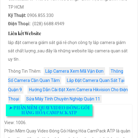
TP HCM
Kỹ Thuật:
0906.855.330
Điện Thoại:
(028) 6688.4949
Liên kết Website
lắp đặt camera giám sát giá rẻ chọn công ty lắp camera giám
sát chất lượng ,sau đây là những website lắp camera quan sát
uy tín .
Thông Tin Thêm:
Lắp Camera Xem Mã Vận Đơn
Thông
Số Camera Cần Quan Tâm
Lắp Đặt Camera Quan Sát Tại
Quận 9
Hướng Dẫn Cài Đặt Xem Camera Hikvision Cho Điện
Thoại
Sửa Máy Tính Chuyên Nghiệp Quận 11
➤
PHẦN MỀM QUAY VIDEO ĐÓNG GÓI
HÀNG HÓA CAMPACK ATP
View: 1006.
Phần Mềm Quay Video Đóng Gói Hàng Hóa CamPack ATP là quàn