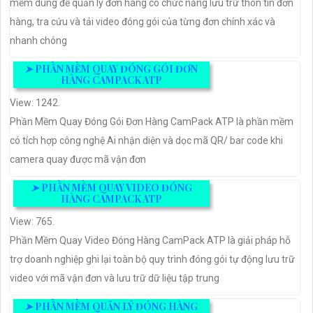
mềm dùng để quản lý đơn hàng có chức năng lưu trữ thôn tin đơn
hàng, tra cứu và tải video đóng gói của từng đơn chính xác và
nhanh chóng
➤
PHẦN MỀM QUAY ĐÓNG GÓI ĐƠN
HÀNG CAMPACK ATP
View: 1242.
Phần Mềm Quay Đóng Gói Đơn Hàng CamPack ATP là phần mềm
có tích hợp công nghệ Ai nhận diện và dọc mã QR/ bar code khi
camera quay được mã vận đơn
➤
PHẦN MỀM QUAY VIDEO ĐÓNG
HÀNG CAMPACK ATP
View: 765.
Phần Mềm Quay Video Đóng Hàng CamPack ATP là giải pháp hỗ
trợ doanh nghiệp ghi lại toàn bộ quy trình đóng gói tự động lưu trữ
video với mã vận đơn và lưu trữ dữ liệu tập trung
➤
PHẦN MỀM QUẢN LÝ ĐÓNG HÀNG