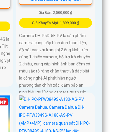
Giá Bán: 2,500,000 ₫
Giá Khuyến Mại: 1,899,000 ₫
Camera DH-P5D-5F-PV là sản phẩm
4G là
camera cung cấp hình ảnh toàn diện,
Tilt
độ nét cao với trang bị 2 ống kính trên
g nghệ
cùng 1 chiếc camera, hỗ trợ trò chuyện
ng vật
2 chiều, cung cấp hình ảnh ban đêm có
 rõ
màu sắc rõ ràng chân thực và đặc biệt
là công nghệ AI phát hiện người
phương tiện chính xác, đảm bảo an
ninh hiệu quảDòng camera quan sát
DH-P5D-5F-PV với chức năng đàm
thoại 2 chiều và khả năng theo dõi
chuyển động trả nghiệm tốt. Sản phẩm
không dây, tiện lợi trong lắp đặt và sử
dụng