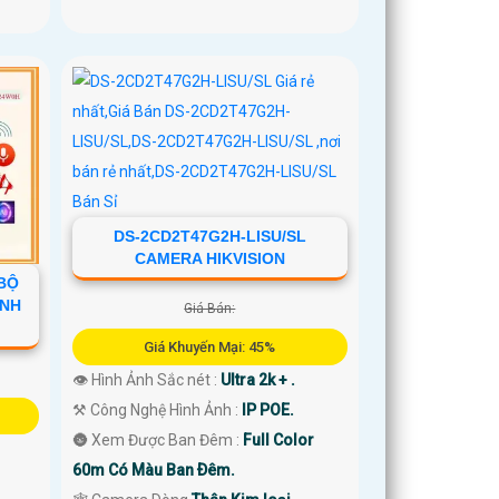
DS-2CD2T47G2H-LISU/SL
CAMERA HIKVISION
 BỘ
ÍNH
Giá Bán:
Giá Khuyến Mại: 45%
👁 Hình Ảnh Sắc nét :
Ultra 2k + .
⚒ Công Nghệ Hình Ảnh :
IP POE.
🌚 Xem Được Ban Đêm :
Full Color
60m Có Màu Ban Ðêm.