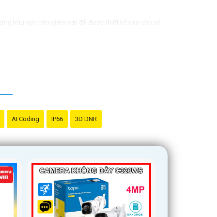
ằng khu vực cần giám sát đã được thiết kế sao cho có
hi hình để
chắc chắn hơn
an toàn dữ liệu quan trọng.
c hỗ trợ tốt nhất.
AI Coding
IP66
3D DNR