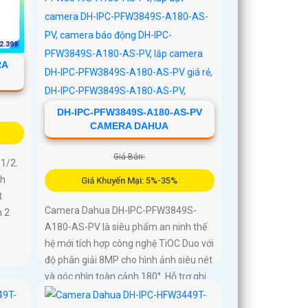
RA
DH-IPC-PFW3849S-A180-AS-PV
CAMERA DAHUA
Giá Bán:
1/2.
nh
Giá Khuyến Mại: 5%-35%
t
Camera Dahua DH-IPC-PFW3849S-
h 2
A180-AS-PV là siêu phẩm an ninh thế
hệ mới tích hợp công nghệ TiOC Duo với
độ phân giải 8MP cho hình ảnh siêu nét
và góc nhìn toàn cảnh 180°. Hỗ trợ ghi
hình ban đêm vượt trội với hồng ngoại