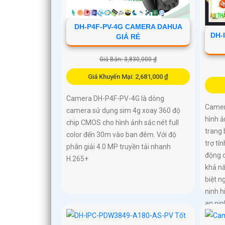
DH-P4F-PV-4G CAMERA DAHUA
DH-
GIÁ RẺ
Giá Bán: 3,830,000 ₫
Giá Khuyến Mại: 2,681,000 ₫
Camera DH-P4F-PV-4G là dòng
Camer
camera sử dụng sim 4g xoay 360 độ
hình ả
chip CMOS cho hình ảnh sắc nét full
trang 
color đến 30m vào ban đêm. Với độ
trợ tí
phân giải 4.0 MP truyền tải nhanh
động c
H.265+
khả n
biệt n
ninh h
an nin
DH-IP