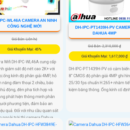
IPC-WL46A CAMERA AN NINH
CÔNG NGHỆ MỚI
DH-IPC-PT1439H-PV CAME
DAHUA 4MP
Giá Bán: Liên hệ
Giá Bán: 2,310,000 ₫
Giá Khuyến Mại: 45%
Giá Khuyến Mại: 1,617,000 ₫
a Wifi DH-IPC-WL46A cung cấp
nh giám sát độ nét cao 2K+ với
DH-IPC-PT1439H-PV có cảm biến 
bị ống kính độ phân giải 4MP, hỗ
8″ CMOS độ phân giải 4MP ghi hì
nh năng đàm thoại 2 chiều, báo
25/30 fps chuẩn H.265+ nhằm tiế
hủ động, đèn pha tích hợp và
kiệm băng thông. Ống kính cố địn
ăng phát hiện thông minh phân
gười phương tiện, đảm bảo an
iệu quả. Đối với nhu cầu quan sát
h ngoài trời thì camera Dahua
C-WL46A chính là sự lựa chọn vô