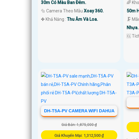
30m Có Màu Ban Ðêm.
🌈 Kh
🔩 Camera Theo Mẫu
Xoay 360.
50m H
️✤ Khả Năng :
Thu Âm Và Loa.
🗜️ M
Nhựa.
️🆑 Tí
DH-T5A-PV CAMERA WIFI DAHUA
Giá Bán: 1,875,000 ₫
Giá Khuyến Mại: 1,312,500 ₫