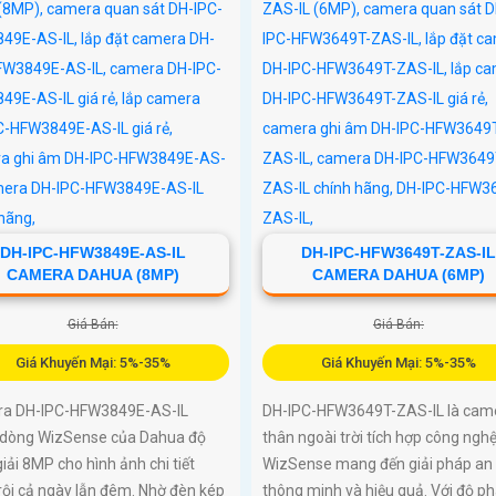
phù hợpCamera an ninh không
H-IPC-WL46A là lựa chọn lý tưởng
o vệ ngôi nhà hoặc văn phòng của
DH-IPC-HFW3849E-AS-IL
DH-IPC-HFW3649T-ZAS-IL
CAMERA DAHUA (8MP)
CAMERA DAHUA (6MP)
Giá Bán:
Giá Bán:
Giá Khuyến Mại: 5%-35%
Giá Khuyến Mại: 5%-35%
a DH-IPC-HFW3849E-AS-IL
DH-IPC-HFW3649T-ZAS-IL là cam
 dòng WizSense của Dahua độ
thân ngoài trời tích hợp công ngh
iải 8MP cho hình ảnh chi tiết
WizSense mang đến giải pháp an 
rội cả ngày lẫn đêm. Nhờ đèn kép
thông minh và hiệu quả. Với độ p