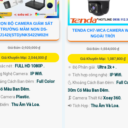
RỌN BỘ CAMERA GIÁM SÁT
TRƯỜNG MẦM NON DS-
TENDA CH7-WCA CAMERA W
J142I(STD)/NKS422W02H
NGOÀI TRỜI
Giá Bán: 2,920,000 ₫
Giá Bán: 1,554,000 ₫
Giá Khuyến Mại: 2,044,000 ₫
Giá Khuyến Mại: 1,087,800 ₫
sắc nét :
FULL HD 1080P .
🔅 Độ Phân giải :
Ultra 2k + .
ng Nghệ Camera :
IP Wifi.
⚛️ Tích hợp công nghệ :
IP Wifi.
ảng Cách Ban Đêm :
Full Color
🌜 Khoảng Cách Ban Đêm :
Full C
ó Màu Ban Ðêm.
30m Có Màu Ban Ðêm.
i Camera
Plastic.
🗜️ Camera Thiết Kế
Xoay 360.
 Điểm :
Thu Âm Và Loa.
️📢 Tích Hợp :
Thu Âm Và Loa.