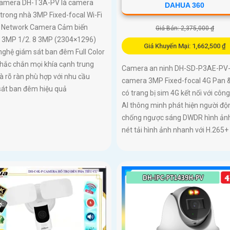
Camera DH-T3A-PV là camera
DAHUA 360
trong nhà 3MP Fixed-focal Wi-Fi
t Network Camera Cảm biến
Giá Bán: 2,375,000 ₫
3MP 1/2. 8 3MP (2304×1296)
Giá Khuyến Mại: 1,662,500 ₫
ghệ giám sát ban đêm Full Color
hắc chắn mọi khía cạnh trung
Camera an ninh DH-SD-P3AE-PV-
à rõ ràn phù hợp với nhu cầu
camera 3MP Fixed-focal 4G Pan & 
sát ban đêm hiệu quả
có trang bị sim 4G kết nối với côn
AI thông minh phát hiện người độ
chống ngược sáng DWDR hình ảnh
nét tải hình ảnh nhanh với H.265+