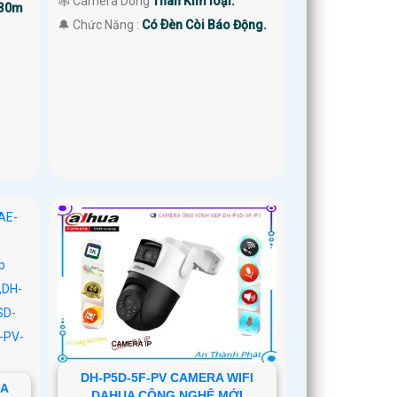
🕸️ Camera Dòng
Thân Kim loại.
 30m
️🔔 Chức Năng :
Có Ðèn Còi Báo Động.
DH-P5D-5F-PV CAMERA WIFI
RA
DAHUA CÔNG NGHỆ MỚI