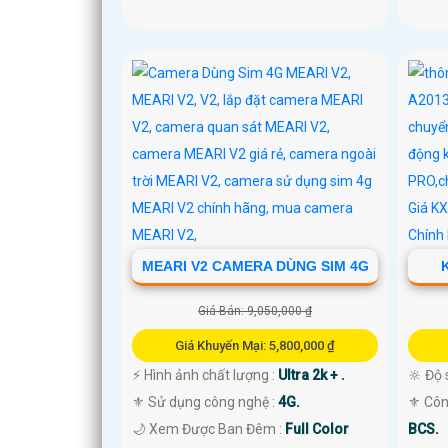
MEARI V2 CAMERA DÙNG SIM 4G
Giá Bán: 9,050,000 ₫
Giá Khuyến Mại: 5,800,000 ₫
️⚡ Hình ảnh chất lượng :
Ultra 2k + .
🔆 Độ 
⚜️ Sử dụng công nghệ :
4G.
⚜️ Cô
🌙 Xem Được Ban Đêm :
Full Color
BCS.