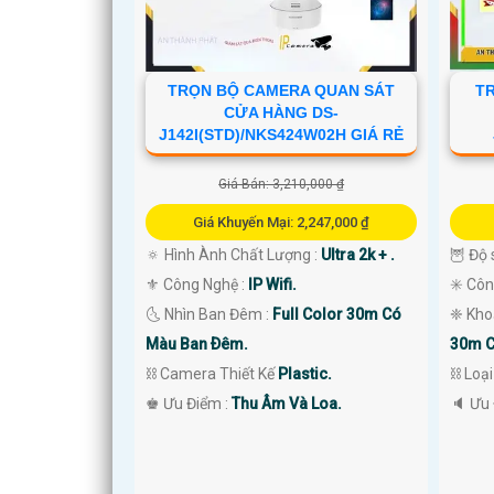
TRỌN BỘ CAMERA QUAN SÁT
T
CỬA HÀNG DS-
J142I(STD)/NKS424W02H GIÁ RẺ
Giá Bán: 3,210,000 ₫
Giá Khuyến Mại: 2,247,000 ₫
🔅 Hình Ành Chất Lượng :
Ultra 2k + .
🦉 Độ 
⚜️ Công Nghệ :
IP Wifi.
✳️ Cô
🌜 Nhìn Ban Đêm :
Full Color 30m Có
❈ Kho
'
Màu Ban Ðêm.
30m C
⛓ Camera Thiết Kế
Plastic.
⛓ Loạ
️♚ Ưu Điểm :
Thu Âm Và Loa.
️🔈 Ưu