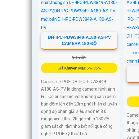
cùng 
dây D
để bả
bạn
DH-IPC-PDW3849-A180-AS-PV
CAMERA 180 ĐỘ
Giá Bán:
Giá Khuyến Mại: 5%-35%
Camera IP POE DH-IPC-PDW3849-
A180-AS-PV là dòng camera hình ảnh
Full Color sắc nét với khoảng cách xem
ban đêm lên đến 20m phát hiện chuyển
động độ phân giải siêu sắc nét 8.0
Camer
megapixel Ultra 2K góc nhìn 180 độ
thuộc
giám sát chi tiết nhỏ kết nối qua công
phân g
nghệ IP POE kỹ thuật số
vượt t