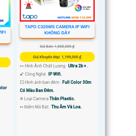
TAPO C320WS CAMERA IP WIFI
IFI
KHÔNG DÂY
Giá Bán: 1,500,000 ₫
Giá Khuyến Mại: 1,199,000 ₫
👀 Hình Ành Chất Lượng :
Ultra 2k + .
🌠 Công Nghệ :
IP Wifi.
💥 Hình ảnh ban đêm :
Full Color 30m
olor
Có Màu Ban Ðêm.
❄ Loại Camera
Thân Plastic.
️↭ Điểm Nỗi Bật :
Thu Âm Và Loa.