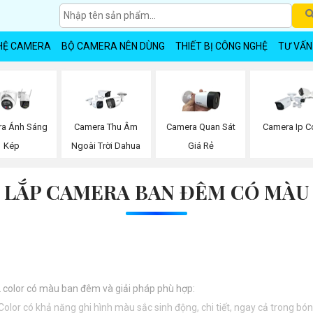
HỆ CAMERA
BỘ CAMERA NÊN DÙNG
THIẾT BỊ CÔNG NGHỆ
TƯ VẤN
a Ánh Sáng
Camera Thu Âm
Camera Quan Sát
Camera Ip C
Kép
Ngoài Trời Dahua
Giá Rẻ
LẮP CAMERA BAN ĐÊM CÓ MÀU
L color có màu ban đêm và giải pháp phù hợp:
olor có khả năng ghi hình màu sắc sinh động, chi tiết, ngay cả trong b