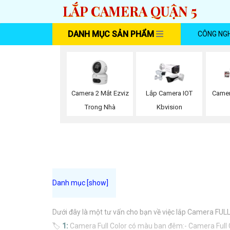
LẮP CAMERA QUẬN 5
DANH MỤC SẢN PHẨM
CÔNG NG
Camera 2 Mắt Ezviz
Lắp Camera IOT
Camer
Trong Nhà
Kbvision
Dưới đây là một tư vấn cho bạn về việc lắp Camera FUL
🏷
1:
Camera Full Color có màu ban đêm:- Camera Full C