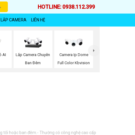
HOTLINE: 0938.112.399
 LẮP CAMERA
LIÊN HỆ
ó AI
Lắp Camera Chuyên
Camera Ip Dome
Ban Đêm
Full Color Kbvision
óng tối hoặc ban đêm.- Thường có công nghệ cao cấp