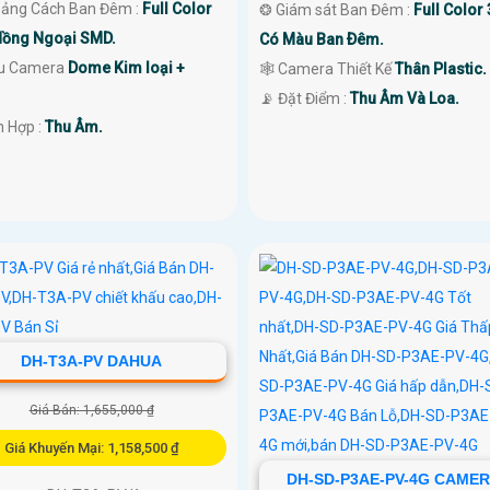
oảng Cách Ban Đêm :
Full Color
❂ Giám sát Ban Đêm :
Full Color
ồng Ngoại SMD.
Có Màu Ban Ðêm.
ẫu Camera
Dome Kim loại +
🕸️ Camera Thiết Kế
Thân Plastic.
️📡 Đặt Điểm :
Thu Âm Và Loa.
ch Hợp :
Thu Âm.
DH-T3A-PV DAHUA
Giá Bán: 1,655,000 ₫
Giá Khuyến Mại: 1,158,500 ₫
DH-SD-P3AE-PV-4G CAME