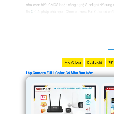
như cảm biến CMOS hoặc công nghệ Starlight để cung 
₨
2:
Giải pháp phù hợp:- Chọn camera Full Color có chấ
đủ ánh sáng hoặc sử dụng đèn hỗ trợ để tránh hình ảnh 
nếu cần thêm thông tin hoặc có nhu cầu tư vấn cụ thể, bạ
Mic Và Loa
Dual Light
78°
Lắp Camera FULL Color Có Màu Ban Đêm