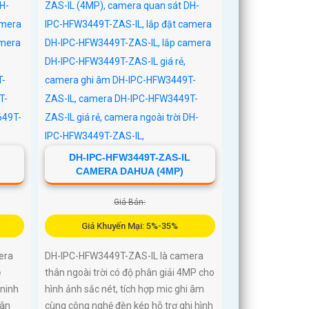
25m, full color 20m, đàm thoại hai
chiều rõ ràng, cùng khe cắm thẻ nhớ
256GB đáp ứng nhu cầu lưu trữ dài
hạn, thiết kế chuẩn IP67 chống bụi
nước, cấp nguồn POE
DH-IPC-HFW3449T-ZAS-IL
CAMERA DAHUA (4MP)
Giá Bán:
Giá Khuyến Mại: 5%-35%
era
DH-IPC-HFW3449T-ZAS-IL là camera
ệ
thân ngoài trời có độ phân giải 4MP cho
ninh
hình ảnh sắc nét, tích hợp mic ghi âm
hân
cùng công nghệ đèn kép hỗ trợ ghi hình