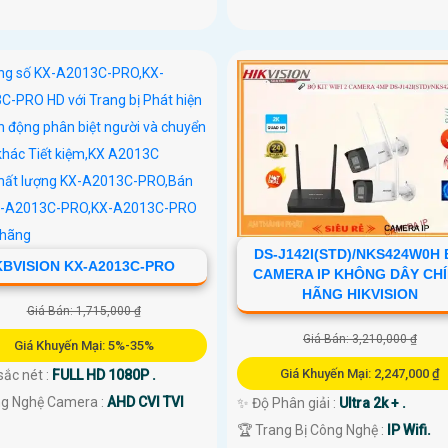
DS-J142I(STD)/NKS424W0H
KBVISION KX-A2013C-PRO
CAMERA IP KHÔNG DÂY CH
HÃNG HIKVISION
Giá Bán: 1,715,000 ₫
Giá Bán: 3,210,000 ₫
Giá Khuyến Mại: 5%-35%
Giá Khuyến Mại: 2,247,000 ₫
sắc nét :
FULL HD 1080P .
ng Nghệ Camera :
AHD CVI TVI
✨ Độ Phân giải :
Ultra 2k + .
🏆 Trang Bị Công Nghệ :
IP Wifi.