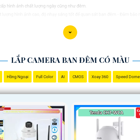
cấp hình ảnh chất lượng ngày cũng như đêm.
t lượng hình ảnh cao, độ nhạy sáng tốt để quan sát ban đêm.- Đảm bảo r
bị mờ khi quan sát ban đêm.- Kết hợp với hệ thống lưu trữ hoặc dịch vụ g
n có thể liên hệ với các chuyên gia trong lĩnh vực lắp đặt Camera để đượ
LẮP CAMERA BAN ĐÊM CÓ MÀU
Hồng Ngoại
Full Color
AI
CMOS
Xoay 360
Speed Dome