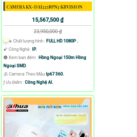
CAMERA KX-DAI2258PN3 KBVISION
15,567,500 ₫
23,950,000 ₫
☀️ Chất lượng hình :
FULL HD 1080P .
🌠 Công Nghệ :
IP.
🌚 Xem ban đêm :
Hồng Ngoại 150m Hồng
Ngoại SMD.
🕉️ Camera Theo Mẫu
Ip67 360.
️ƒ Ưu Điểm :
Công Nghệ AI.