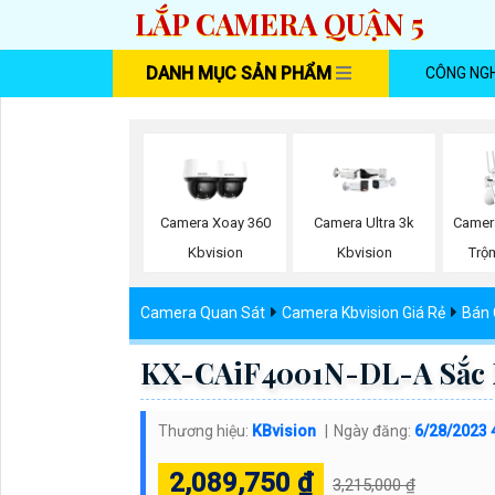
LẮP CAMERA QUẬN 5
DANH MỤC SẢN PHẨM
CÔNG NG
Camera Xoay 360
Camera Ultra 3k
Camer
Kbvision
Kbvision
Trộ
Camera Quan Sát
Camera Kbvision Giá Rẻ
Bán 
KX-CAiF4001N-DL-A Sắc 
Thương hiệu:
KBvision
Ngày đăng:
6/28/2023 
2,089,750 ₫
3,215,000 ₫