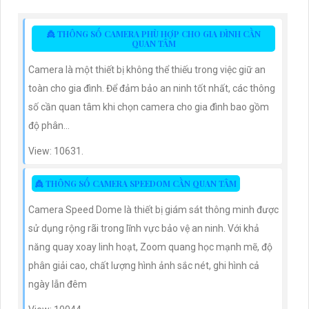
và báo động răng de chủ động khi phát hiện xâm nhập
👸 THÔNG SỐ CAMERA PHÙ HỢP CHO GIA ĐÌNH CẦN
QUAN TÂM
Camera là một thiết bị không thể thiếu trong việc giữ an
toàn cho gia đình. Để đảm bảo an ninh tốt nhất, các thông
số cần quan tâm khi chọn camera cho gia đình bao gồm
độ phân...
View: 10631.
👸 THÔNG SỐ CAMERA SPEEDOM CẦN QUAN TÂM
Camera Speed Dome là thiết bị giám sát thông minh được
sử dụng rộng rãi trong lĩnh vực bảo vệ an ninh. Với khả
năng quay xoay linh hoạt, Zoom quang học mạnh mẽ, độ
phân giải cao, chất lượng hình ảnh sắc nét, ghi hình cả
ngày lẫn đêm