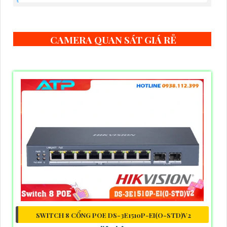
CAMERA QUAN SÁT GIÁ RẺ
SWITCH 8 CỔNG POE DS-3E1510P-EI(O-STD)V2