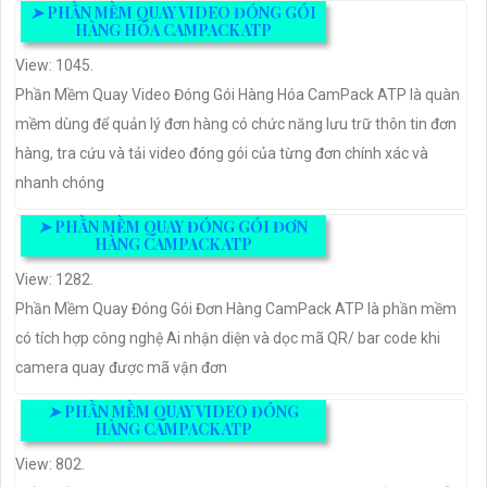
➤
PHẦN MỀM QUAY VIDEO ĐÓNG GÓI
HÀNG HÓA CAMPACK ATP
View: 1045.
Phần Mềm Quay Video Đóng Gói Hàng Hóa CamPack ATP là quàn
mềm dùng để quản lý đơn hàng có chức năng lưu trữ thôn tin đơn
hàng, tra cứu và tải video đóng gói của từng đơn chính xác và
nhanh chóng
➤
PHẦN MỀM QUAY ĐÓNG GÓI ĐƠN
HÀNG CAMPACK ATP
View: 1282.
Phần Mềm Quay Đóng Gói Đơn Hàng CamPack ATP là phần mềm
có tích hợp công nghệ Ai nhận diện và dọc mã QR/ bar code khi
camera quay được mã vận đơn
➤
PHẦN MỀM QUAY VIDEO ĐÓNG
HÀNG CAMPACK ATP
View: 802.