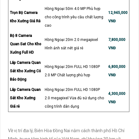
Hồng Ngoại 50m 4.0 MP Phù hợp
Trọn Bộ Camera
12,945,000
cho công trình yêu cầu chất lượng
Kho Xưởng Giá Rẻ
VNĐ
cao
Bộ 8 Camera
Hồng Ngoại 20m 2.0 megapixel
7,800,000
Quan Sat Cho Kho
Hình ảnh sắt nét giá rẻ
VNĐ
Xưởng Full HD
Lắp Camera Quan
Hồng Ngoại 20m FULL HD 1080P
6,800,000
Sát Kho Xưởng Có
2.0 MP Chất lượng phù hợp
VNĐ
Báo Động
Lắp Camera Quan
Hồng Ngoại 20m FULL HD 1080P
4,300,000
Sát Kho Xưởng
2.0 megapixel Vừa đủ sử dụng cho
VNĐ
Giá rẻ
công trình dân dụng
Về vị trí địa lý, Biên Hòa Đồng Nai nằm cách thành phố Hồ Chí
Minh, trung tâm kinh tế của Việt Nam, chỉ khoảng 30 km về