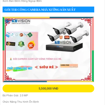
Xem Ban Đêm:Hồng Ngoại 80m
GÓI THI CÔNG CAMERA NHÀ XƯỞNG SẢN XUẤT
5,500,000 VNĐ
Độ Phân Giải: 2.0 MP
Chức Năng:Thu hình Ổn Định