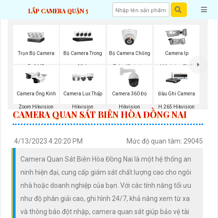
LẮP CAMERA QUẬN 5
Trọn Bộ Camera
Bộ Camera Trong
Bộ Camera Chống
Camera Ip
Full HD
Nhà
Trộm Kbvision
Hikvision Chất
Lượng
Camera Ống Kính
Camera Lux Thấp
Camera 360 Độ
Đầu Ghi Camera
Zoom Hikvision
Hikvision
Hikvision
H.265 Hikvision
CAMERA QUAN SÁT BIÊN HÒA ĐỒNG NAI
4/13/2023 4:20:20 PM
Mức độ quan tâm: 29045
Camera Quan Sát Biên Hòa Đồng Nai là một hệ thống an
ninh hiện đại, cung cấp giám sát chất lượng cao cho ngôi
nhà hoặc doanh nghiệp của bạn. Với các tính năng tối ưu
như độ phân giải cao, ghi hình 24/7, khả năng xem từ xa
và thông báo đột nhập, camera quan sát giúp bảo vệ tài