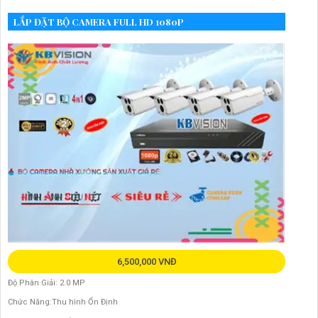
LẮP ĐẶT BỘ CAMERA FULL HD 1080P
6,500,000 VNĐ
Độ Phân Giải: 2.0 MP
Chức Năng:Thu hình Ổn Định