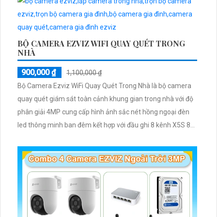
BỘ CAMERA EZVIZ WIFI QUAY QUÉT TRONG
NHÀ
900,000 ₫
1,100,000 ₫
Bộ Camera Ezviz WiFi Quay Quét Trong Nhà là bộ camera
quay quét giám sát toàn cảnh khung gian trong nhà với độ
phân giải 4MP cung cấp hình ảnh sắc nét hồng ngoại đèn
led thông minh ban đêm kết hợp với đầu ghi 8 kênh X5S 8W
và ổ cứng 500GB giúp lưu trũ dữ liệu lâu dài