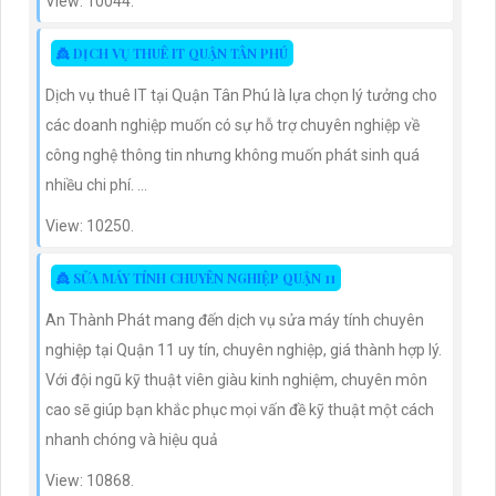
View: 10044.
👸 DỊCH VỤ THUÊ IT QUẬN TÂN PHÚ
Dịch vụ thuê IT tại Quận Tân Phú là lựa chọn lý tưởng cho
các doanh nghiệp muốn có sự hỗ trợ chuyên nghiệp về
công nghệ thông tin nhưng không muốn phát sinh quá
nhiều chi phí. ...
View: 10250.
👸 SỬA MÁY TÍNH CHUYÊN NGHIỆP QUẬN 11
An Thành Phát mang đến dịch vụ sửa máy tính chuyên
nghiệp tại Quận 11 uy tín, chuyên nghiệp, giá thành hợp lý.
Với đội ngũ kỹ thuật viên giàu kinh nghiệm, chuyên môn
cao sẽ giúp bạn khắc phục mọi vấn đề kỹ thuật một cách
nhanh chóng và hiệu quả
View: 10868.