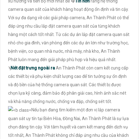
xu hướng và tiến bộ mới nhất để 🔄
Tin hơn
rằng hệ thống
camera quan sát của khách hàng hoạt động ổn định và tin cậy.
Với sự đa dạng về các giải pháp camera, An Thành Phát có thể
đáp ứng nhu cầu lắp đặt camera quan sát của từng khách
hàng một cách tốt nhất. Từ các dự án lắp đặt camera quan sát
nhỏ cho gia đình, văn phòng đến các dự án lớn như trường học,
bệnh viện, cơ quan nhà nước, nhà máy, nhà kho, An Thành
Phát luôn mang đến giải pháp phù hợp và hiệu quả nhất.
ϡ
Nét đặt trưng ngoài ra
An Thành Phát còn cam kết cung cấp
các thiết bị và phụ kiện chất lượng cao để tin tưởng sự ổn định
và độ bền của hệ thống camera quan sát. Các thiết bị được
chọn lựa kỹ càng, đảm bảo độ phân giải cao, hình ảnh sắc nét
và khả năng chống nước, chống va đập, chống sét tốt.
Nếu bạn đang tìm kiếm một đơn vị lắp camera
quan sát uy tín tại Biên Hòa, Đồng Nai, An Thành Phát là sự lựa
chọn đáng tin cậy. Với tâm huyết và cam kết mang đến dịch vụ
tốt nhất, An Thành Phát không chỉ đáp ứng nhu cầu của khách