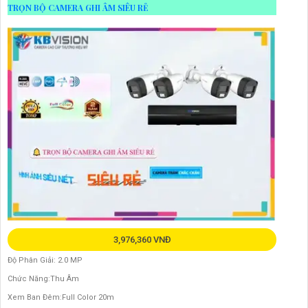
TRỌN BỘ CAMERA GHI ÂM SIÊU RẺ
3,976,360 VNĐ
Độ Phân Giải: 2.0 MP
Chức Năng:Thu Âm
Xem Ban Đêm:Full Color 20m