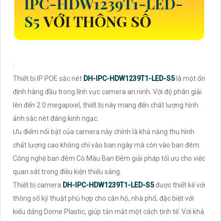
IPC-HDW1239T1-LED-
S5
VỚI THÔNG SỐ
:
Thiết bị IP POE sắc nét
DH-IPC-HDW1239T1-LED-S5
là một ổn
định hàng đầu trong lĩnh vực camera an ninh. Với độ phân giải
lên đến 2.0 megapixel, thiết bị này mang đến chất lượng hình
ảnh sắc nét đáng kinh ngạc.
Ưu điểm nổi bật của camera này chính là khả năng thu hình
chất lượng cao không chỉ vào ban ngày mà còn vào ban đêm.
Công nghệ ban đêm Có Màu Ban Đêm giải pháp tối ưu cho việc
quan sát trong điều kiện thiếu sáng.
Thiết bị camera
DH-IPC-HDW1239T1-LED-S5
được thiết kế với
thông số kỹ thuật phù hợp cho căn hộ, nhà phố, đặc biệt với
kiểu dáng Dome Plastic, giúp tản mắt một cách tinh tế. Với khả