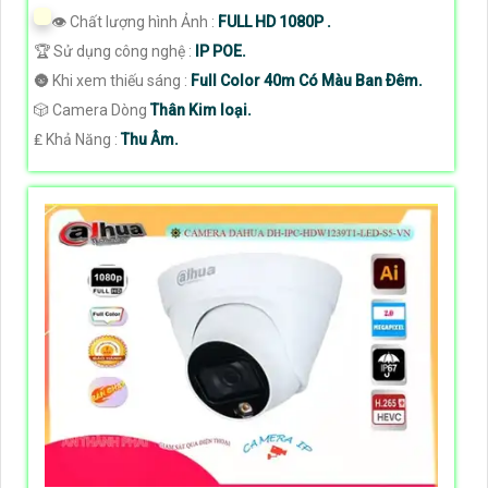
👁 Chất lượng hình Ảnh :
FULL HD 1080P .
🏆 Sử dụng công nghệ :
IP POE.
🌚 Khi xem thiếu sáng :
Full Color 40m Có Màu Ban Ðêm.
🎲 Camera Dòng
Thân Kim loại.
️₤ Khả Năng :
Thu Âm.