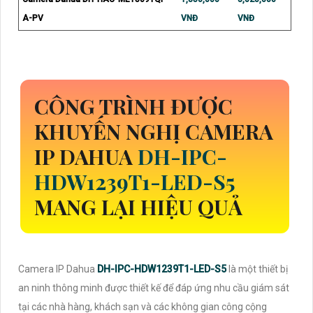
A-PV
VNĐ
VNĐ
CÔNG TRÌNH ĐƯỢC
KHUYẾN NGHỊ CAMERA
IP DAHUA
DH-IPC-
HDW1239T1-LED-S5
MANG LẠI HIỆU QUẢ
Camera IP Dahua
DH-IPC-HDW1239T1-LED-S5
là một thiết bị
an ninh thông minh được thiết kế để đáp ứng nhu cầu giám sát
tại các nhà hàng, khách sạn và các không gian công cộng