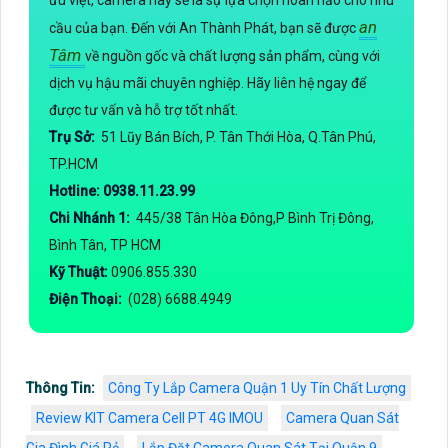
ưu việt, camera này sẽ là sự lựa chọn hoàn hảo cho nhu
an
cầu của bạn. Đến với An Thành Phát, bạn sẽ được
Tâm
về nguồn gốc và chất lượng sản phẩm, cùng với
dịch vụ hậu mãi chuyên nghiệp. Hãy liên hệ ngay để
được tư vấn và hỗ trợ tốt nhất.
Trụ Sở:
51 Lũy Bán Bích, P. Tân Thới Hòa, Q.Tân Phú,
TP.HCM
Hotline: 0938.11.23.99
Chi Nhánh 1:
445/38 Tân Hòa Đông,P Bình Trị Đông,
Bình Tân, TP HCM
Kỹ Thuật:
0906.855.330
Điện Thoại:
(028) 6688.4949
Thông Tin:
Công Ty Lắp Camera Quận 1 Uy Tín Chất Lượng
Review KIT Camera Cell PT 4G IMOU
Camera Quan Sát