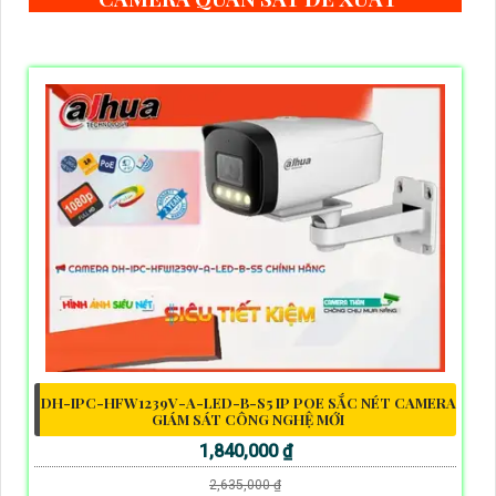
DH-IPC-HFW1239V-A-LED-B-S5 IP POE SẮC NÉT CAMERA
GIÁM SÁT CÔNG NGHỆ MỚI
1,840,000 ₫
2,635,000 ₫