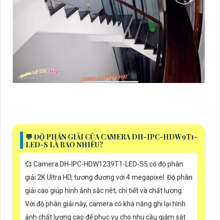
️💬 ĐỘ PHÂN GIẢI CỦA CAMERA DH-IPC-HDW9T1-
LED-S LÀ BAO NHIÊU?
💞 Camera DH-IPC-HDW1239T1-LED-S5 có độ phân
giải 2K Ultra HD, tương đương với 4 megapixel. Độ phân
giải cao giúp hình ảnh sắc nét, chi tiết và chất lượng.
Với độ phân giải này, camera có khả năng ghi lại hình
ảnh chất lượng cao để phục vụ cho nhu cầu giám sát