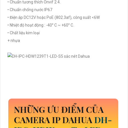
• Chuẩn tương thích Onvif 2.4.
• Chuẩn chống nước IP67
• Điện áp DC12V hoặc PoE (802.3af), công suất <6W
• Nhiệt độ hoạt động : -40° C ~ +60° C.
• Chất liệu kim loại
+ nhựa
NHỮNG ƯU ĐIỂM CỦA
CAMERA IP DAHUA
DH-