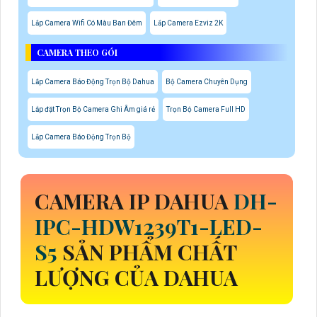
Lắp Camera Wifi Có Màu Ban Đêm
Lắp Camera Ezviz 2K
CAMERA THEO GÓI
Lắp Camera Báo Động Trọn Bộ Dahua
Bộ Camera Chuyên Dụng
Lắp đặt Trọn Bộ Camera Ghi Âm giá rẻ
Trọn Bộ Camera Full HD
Lắp Camera Báo Động Trọn Bộ
CAMERA IP DAHUA
DH-
IPC-HDW1239T1-LED-
S5
SẢN PHẨM CHẤT
LƯỢNG CỦA DAHUA