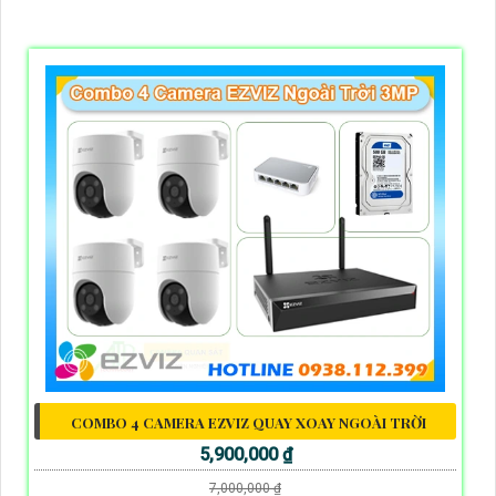
COMBO 4 CAMERA EZVIZ QUAY XOAY NGOÀI TRỜI
5,900,000 ₫
7,000,000 ₫