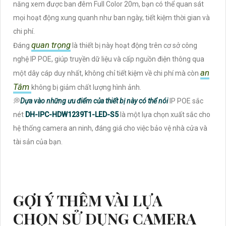
năng xem được ban đêm Full Color 20m, bạn có thể quan sát
mọi hoạt động xung quanh như ban ngày, tiết kiệm thời gian và
chi phí.
quan trọng
Đáng
là thiết bị này hoạt động trên cơ sở công
nghệ IP POE, giúp truyền dữ liệu và cấp nguồn điện thông qua
an
một dây cáp duy nhất, không chỉ tiết kiệm về chi phí mà còn
Tâm
không bị giảm chất lượng hình ảnh.
💭
Dựa vào những ưu điểm của thiết bị này có thể nói
IP POE sắc
nét
DH-IPC-HDW1239T1-LED-S5
là một lựa chọn xuất sắc cho
hệ thống camera an ninh, đáng giá cho việc bảo vệ nhà cửa và
tài sản của bạn.
GỢI Ý THÊM VÀI LỰA
CHỌN SỬ DỤNG CAMERA