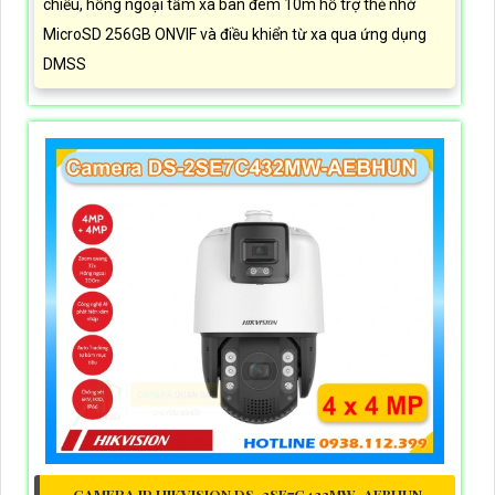
chiều, hồng ngoại tầm xa ban đêm 10m hỗ trợ thẻ nhớ
MicroSD 256GB ONVIF và điều khiển từ xa qua ứng dụng
DMSS
CAMERA IP HIKVISION DS-2SE7C432MW-AEBHUN