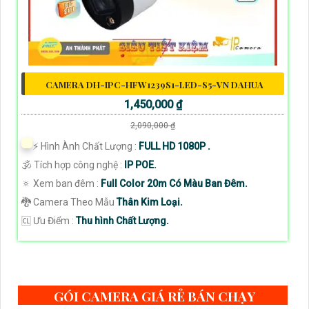
CAMERA DH-IPC-HFW1239S1-LED-S5-VN DAHUA
1,450,000 ₫
2,090,000 ₫
️⚡ Hình Ành Chất Lượng :
FULL HD 1080P .
🕉️ Tích hợp công nghệ :
IP POE.
🔅 Xem ban đêm :
Full Color 20m Có Màu Ban Đêm.
🐉️ Camera Theo Mẫu
Thân Kim Loại.
️🆑 Ưu Điểm :
Thu hình Chất Lượng.
GÓI CAMERA GIÁ RẺ BÁN CHẠY