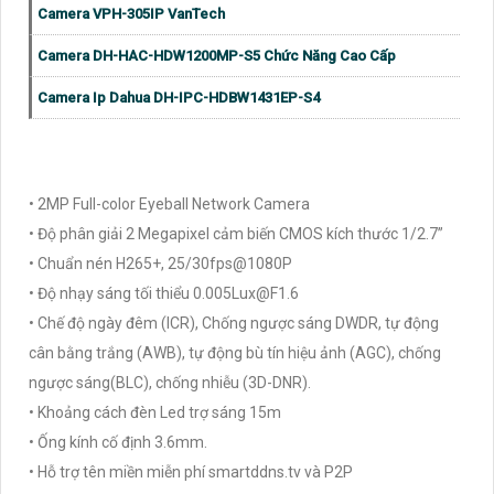
Camera VPH-305IP VanTech
Camera DH-HAC-HDW1200MP-S5 Chức Năng Cao Cấp
Camera Ip Dahua DH-IPC-HDBW1431EP-S4
• 2MP Full-color Eyeball Network Camera
• Độ phân giải 2 Megapixel cảm biến CMOS kích thước 1/2.7”
• Chuẩn nén H265+, 25/30fps@1080P
• Độ nhạy sáng tối thiểu 0.005Lux@F1.6
• Chế độ ngày đêm (ICR), Chống ngược sáng DWDR, tự động
cân bằng trắng (AWB), tự động bù tín hiệu ảnh (AGC), chống
ngược sáng(BLC), chống nhiễu (3D-DNR).
• Khoảng cách đèn Led trợ sáng 15m
• Ống kính cố định 3.6mm.
• Hỗ trợ tên miền miễn phí smartddns.tv và P2P