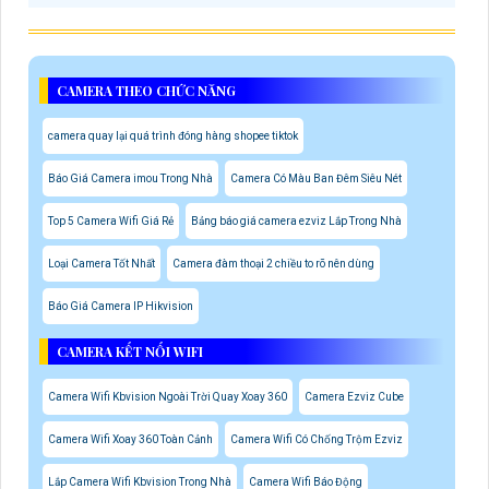
CAMERA THEO CHỨC NĂNG
camera quay lại quá trình đóng hàng shopee tiktok
Báo Giá Camera imou Trong Nhà
Camera Có Màu Ban Đêm Siêu Nét
Top 5 Camera Wifi Giá Rẻ
Bảng báo giá camera ezviz Lắp Trong Nhà
Loại Camera Tốt Nhất
Camera đàm thoại 2 chiều to rõ nên dùng
Báo Giá Camera IP Hikvision
CAMERA KẾT NỐI WIFI
Camera Wifi Kbvision Ngoài Trời Quay Xoay 360
Camera Ezviz Cube
Camera Wifi Xoay 360 Toàn Cảnh
Camera Wifi Có Chống Trộm Ezviz
Lắp Camera Wifi Kbvision Trong Nhà
Camera Wifi Báo Động