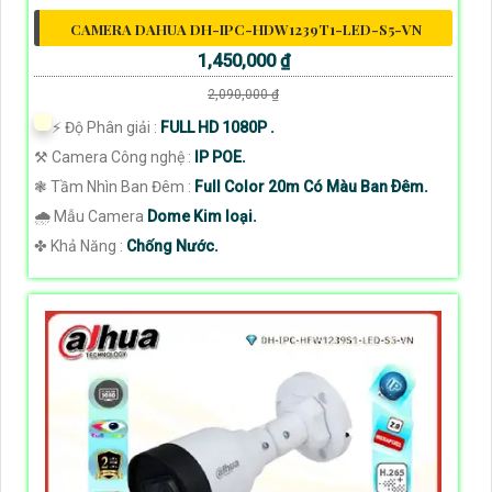
CAMERA DAHUA DH-IPC-HDW1239T1-LED-S5-VN
1,450,000 ₫
2,090,000 ₫
️⚡ Độ Phân giải :
FULL HD 1080P .
⚒ Camera Công nghệ :
IP POE.
❃ Tầm Nhìn Ban Đêm :
Full Color 20m Có Màu Ban Ðêm.
🌧️ Mẫu Camera
Dome Kim loại.
️✤ Khả Năng :
Chống Nước.