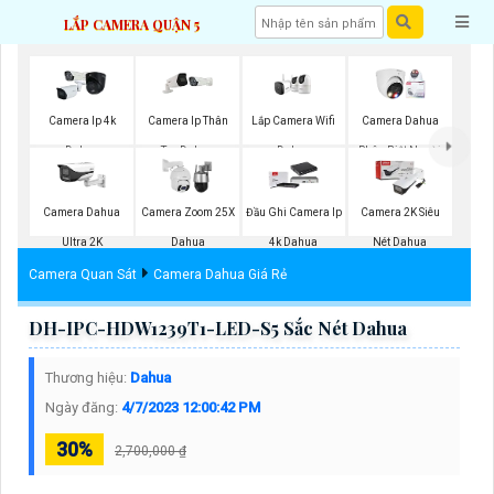
LẮP CAMERA QUẬN 5
Lắp Camera Wifi
Camera Ip 4k
Camera Ip Thân
Camera Dahua
Dahua
Dahua
Trụ Dahua
Phân Biệt Người
Camera Dahua
Camera Zoom 25X
Đầu Ghi Camera Ip
Camera 2K Siêu
Ultra 2K
Dahua
4k Dahua
Nét Dahua
Camera Quan Sát
Camera Dahua Giá Rẻ
DH-IPC-HDW1239T1-LED-S5 Sắc Nét Dahua
Thương hiệu:
Dahua
Ngày đăng:
4/7/2023 12:00:42 PM
30%
2,700,000 ₫