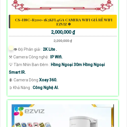
CS-H8C-R200-1K3KFL4GA CAMERA WIFI GIÁ RẺ WIFI
EZVIZ ❇
2,000,000 ₫
2,200,000 ₫
👁 Độ Phân giải :
2K Lite .
⚒ Camera Công nghệ :
IP Wifi.
💡 Tầm Nhìn Ban Đêm :
Hồng Ngoại 30m Hồng Ngoại
Smart IR.
🐜 Camera Dòng
Xoay 360.
️➲ Khả Năng :
Công Nghệ AI.