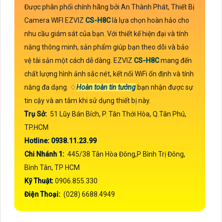
Được phân phối chính hãng bởi An Thành Phát, Thiết Bị
Camera WIFI EZVIZ
CS-H8C
là lựa chọn hoàn hảo cho
nhu cầu giám sát của bạn. Với thiết kế hiện đại và tính
năng thông minh, sản phẩm giúp bạn theo dõi và bảo
vệ tài sản một cách dễ dàng. EZVIZ
CS-H8C
mang đến
chất lượng hình ảnh sắc nét, kết nối WiFi ổn định và tính
năng đa dạng. ♢
Hoàn toàn tin tưởng
bạn nhận được sự
tin cậy và an tâm khi sử dụng thiết bị này.
Trụ Sở:
51 Lũy Bán Bích, P. Tân Thới Hòa, Q.Tân Phú,
TP.HCM
Hotline: 0938.11.23.99
Chi Nhánh 1:
445/38 Tân Hòa Đông,P Bình Trị Đông,
Bình Tân, TP HCM
Kỹ Thuật:
0906.855.330
Điện Thoại:
(028) 6688.4949