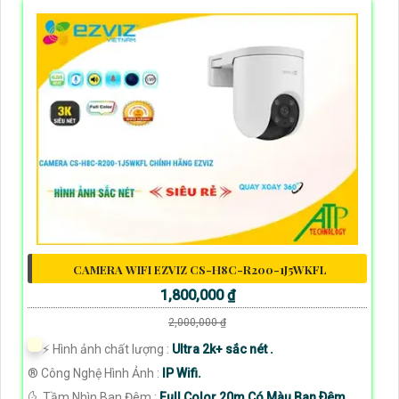
CAMERA WIFI EZVIZ CS-H8C-R200-1J5WKFL
1,800,000 ₫
2,000,000 ₫
️⚡ Hình ảnh chất lượng :
Ultra 2k+ sắc nét .
®️ Công Nghệ Hình Ảnh :
IP Wifi.
🌜 Tầm Nhìn Ban Đêm :
Full Color 20m Có Màu Ban Ðêm.