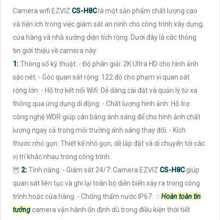
Camera wifi EZVIZ
CS-H8C
là một sản phẩm chất lượng cao
và tiện ích trong việc giám sát an ninh cho công trình xây dựng,
cửa hàng và nhà xưởng diện tích rộng. Dưới đây là các thông
tin giới thiệu về camera này:
1:
Thông số kỹ thuật: - Độ phân giải: 2K Ultra HD cho hình ảnh
sắc nét. - Góc quan sát rộng: 122 độ cho phạm vi quan sát
rộng lớn. - Hỗ trợ kết nối Wifi: Dễ dàng cài đặt và quản lý từ xa
thông qua ứng dụng di động. - Chất lượng hình ảnh: Hỗ trợ
công nghệ WDR giúp cân bằng ánh sáng để cho hình ảnh chất
lượng ngay cả trong môi trường ánh sáng thay đổi. - Kích
thước nhỏ gọn: Thiết kế nhỏ gọn, dễ lắp đặt và di chuyển tới các
vị trí khác nhau trong công trình.
🦉
2:
Tính năng: - Giám sát 24/7: Camera EZVIZ
CS-H8C
giúp
quan sát liên tục và ghi lại toàn bộ diễn biến xảy ra trong công
trình hoặc cửa hàng. - Chống thấm nước IP67: ♢
Hoàn toàn tin
tưởng
camera vận hành ổn định dù trong điều kiện thời tiết