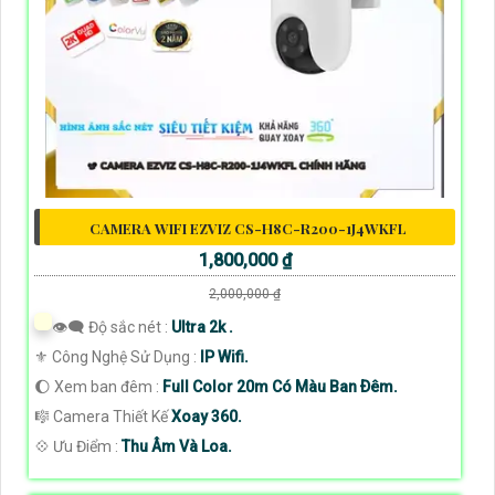
CAMERA WIFI EZVIZ CS-H8C-R200-1J4WKFL
1,800,000 ₫
2,000,000 ₫
👁️‍🗨 Độ sắc nét :
Ultra 2k .
⚜️ Công Nghệ Sử Dụng :
IP Wifi.
🌔 Xem ban đêm :
Full Color 20m Có Màu Ban Ðêm.
🎼️ Camera Thiết Kế
Xoay 360.
️💠 Ưu Điểm :
Thu Âm Và Loa.