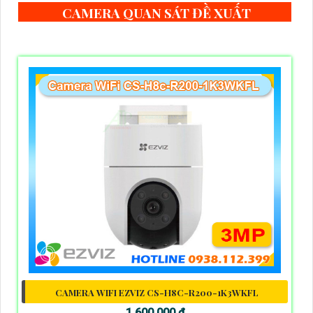
CAMERA QUAN SÁT ĐỀ XUẤT
CAMERA WIFI EZVIZ CS-H8C-R200-1K3WKFL
1,600,000 ₫