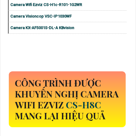
Camera Wifi Ezviz CS-H1c-R101-1G2WR
Camera Visioncop VSC-IP1030WF
Camera KX-AF5001S-DL-A KBvision
CÔNG TRÌNH ĐƯỢC
KHUYẾN NGHỊ CAMERA
WIFI EZVIZ
CS-H8C
MANG LẠI HIỆU QUẢ