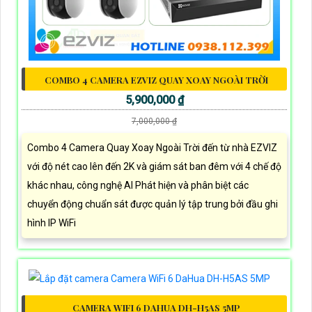
COMBO 4 CAMERA EZVIZ QUAY XOAY NGOÀI TRỜI
5,900,000 ₫
7,000,000 ₫
Combo 4 Camera Quay Xoay Ngoài Trời đến từ nhà EZVIZ
với độ nét cao lên đến 2K và giám sát ban đêm với 4 chế độ
khác nhau, công nghệ AI Phát hiện và phân biệt các
chuyển động chuẩn sát được quản lý tập trung bởi đầu ghi
hình IP WiFi
CAMERA WIFI 6 DAHUA DH-H5AS 5MP