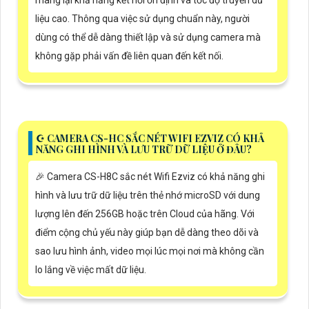
liệu cao. Thông qua việc sử dụng chuẩn này, người
dùng có thể dễ dàng thiết lập và sử dụng camera mà
không gặp phải vấn đề liên quan đến kết nối.
☪ CAMERA CS-HC SẮC NÉT WIFI EZVIZ CÓ KHẢ
NĂNG GHI HÌNH VÀ LƯU TRỮ DỮ LIỆU Ở ĐÂU?
️🎉 Camera CS-H8C sắc nét Wifi Ezviz có khả năng ghi
hình và lưu trữ dữ liệu trên thẻ nhớ microSD với dung
lượng lên đến 256GB hoặc trên Cloud của hãng. Với
điểm cộng chủ yếu này giúp bạn dễ dàng theo dõi và
sao lưu hình ảnh, video mọi lúc mọi nơi mà không cần
lo lắng về việc mất dữ liệu.