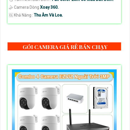
🤹 Camera Dòng
Xoay 360.
️🆑 Khả Năng :
Thu Âm Và Loa.
GÓI CAMERA GIÁ RẺ BÁN CHẠY