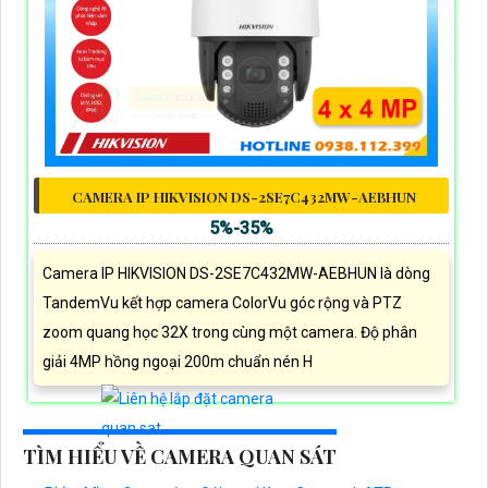
CAMERA IP HIKVISION DS-2SE7C432MW-AEBHUN
5%-35%
Camera IP HIKVISION DS-2SE7C432MW-AEBHUN là dòng
TandemVu kết hợp camera ColorVu góc rộng và PTZ
zoom quang học 32X trong cùng một camera. Độ phân
giải 4MP hồng ngoại 200m chuẩn nén H
TÌM HIỂU VỀ CAMERA QUAN SÁT