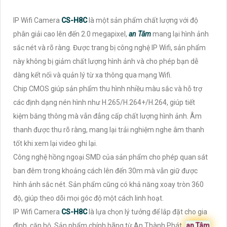
IP Wifi Camera
CS-H8C
là một sản phẩm chất lượng với độ
phân giải cao lên đến 2.0 megapixel,
an Tâm
mang lại hình ảnh
sắc nét và rõ ràng. Được trang bị công nghệ IP Wifi, sản phẩm
này không bị giảm chất lượng hình ảnh và cho phép bạn dễ
dàng kết nối và quản lý từ xa thông qua mạng Wifi.
Chip CMOS giúp sản phẩm thu hình nhiều màu sắc và hỗ trợ
các định dạng nén hình như H.265/H.264+/H.264, giúp tiết
kiệm băng thông mà vẫn đẳng cấp chất lượng hình ảnh. Âm
thanh được thu rõ ràng, mang lại trải nghiệm nghe âm thanh
tốt khi xem lại video ghi lại.
Công nghệ hồng ngoại SMD của sản phẩm cho phép quan sát
ban đêm trong khoảng cách lên đến 30m mà vẫn giữ được
hình ảnh sắc nét. Sản phẩm cũng có khả năng xoay tròn 360
độ, giúp theo dõi mọi góc độ một cách linh hoạt.
IP Wifi Camera
CS-H8C
là lựa chọn lý tưởng để lắp đặt cho gia
đình, căn hộ. Sản phẩm chính hãng từ An Thành Phát,
an Tâm