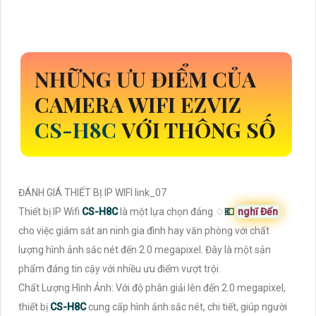
NHỮNG ƯU ĐIỂM CỦA
CAMERA WIFI EZVIZ
CS-H8C
VỚI THÔNG SỐ
ĐÁNH GIÁ THIẾT BỊ IP WIFI link_07
Thiết bị IP Wifi
CS-H8C
là một lựa chọn đáng ♢
💶
nghĩ Đến
cho việc giám sát an ninh gia đình hay văn phòng với chất
lượng hình ảnh sắc nét đến 2.0 megapixel. Đây là một sản
phẩm đáng tin cậy với nhiều ưu điểm vượt trội.
Chất Lượng Hình Ảnh: Với độ phân giải lên đến 2.0 megapixel,
thiết bị
CS-H8C
cung cấp hình ảnh sắc nét, chi tiết, giúp người