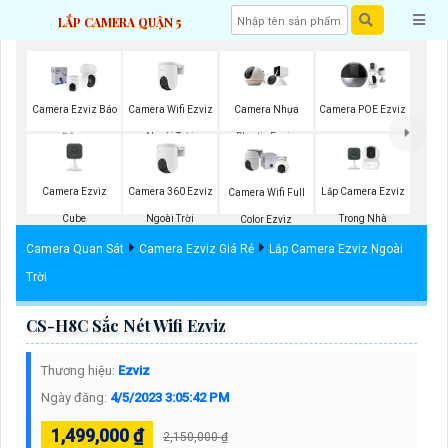
LẮP CAMERA QUẬN 5
Camera Wifi Ezviz
Camera Ezviz Báo
Camera Nhựa
Camera POE Ezviz
Ngoài Trời
Động
Plastic Ezviz
Camera Ezviz
Camera 360 Ezviz
Lắp Camera Ezviz
Camera Wifi Full
Cube
Ngoài Trời
Trong Nhà
Color Ezviz
Camera Quan Sát
Camera Ezviz Giá Rẻ
Lắp Camera Ezviz Ngoài
Trời
CS-H8C Sắc Nét Wifi Ezviz
Thương hiệu:
Ezviz
Ngày đăng:
4/5/2023 3:05:42 PM
1,499,000 ₫
2,150,000 ₫