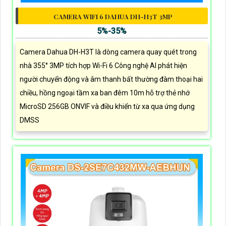
CAMERA WIFI 6 DAHUA DH-H3T 3MP
5%-35%
Camera Dahua DH-H3T là dòng camera quay quét trong
nhà 355° 3MP tích hợp Wi-Fi 6 Công nghệ AI phát hiện
người chuyển động và âm thanh bất thường đàm thoại hai
chiều, hồng ngoại tầm xa ban đêm 10m hỗ trợ thẻ nhớ
MicroSD 256GB ONVIF và điều khiển từ xa qua ứng dụng
DMSS