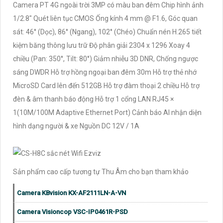
Camera PT 4G ngoài trời 3MP có màu ban đêm Chip hình ảnh
1/2.8" Quét liên tục CMOS Ống kính 4 mm @ F1.6, Góc quan
sát: 46° (Dọc), 86° (Ngang), 102° (Chéo) Chuẩn nén H.265 tiết
kiệm băng thông lưu trữ Độ phân giải 2304 x 1296 Xoay 4
chiều (Pan: 350°, Tilt: 80°) Giảm nhiễu 3D DNR, Chống ngược
sáng DWDR Hỗ trợ hồng ngoại ban đêm 30m Hỗ trợ thẻ nhớ
MicroSD Card lên đến 512GB Hỗ trợ đàm thoại 2 chiều Hỗ trợ
đèn & âm thanh báo động Hỗ trợ 1 cổng LAN RJ45 ×
1(10M/100M Adaptive Ethernet Port) Cảnh báo AI nhận diện
hình dạng người & xe Nguồn DC 12V / 1A
Sản phẩm cao cấp tương tự Thu Âm cho bạn tham khảo
Camera KBvision KX-AF2111LN-A-VN
Camera Visioncop VSC-IP0461R-PSD