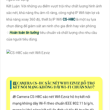
Kết Luận: Với những ưu điểm vượt trội như chất lượng hình ảnh
sắc nét, khả năng thu âm rõ ràng, công nghệ IP Wifi tiện lợi và
khả năng xoay 360 độ, thiết bị IP Wifi
CS-H8C
là một sự lựa
chọn đáng để giám sát an ninh cho gia đình hay văn phòng.
♢
Hoàn toàn tin tưởng
tiêu chuẩn và chất lượng cho nhu cầu
của người tiêu dùng.
📨 CAMERA CS-HC SẮC NÉT WIFI EZVIZ HỖ TRỢ
KẾT NỐI MẠNG KHÔNG DÂY WI-FI CHUẨN NÀO?
🎁 Camera CS-H8C sắc nét Wifi Ezviz hỗ trợ kết nối
mạng không dây Wi-Fi theo chuẩn IEEE 802.11 b/g/n,
mang lại khả năng kết nối ổn định và tốc độ truyền dữ