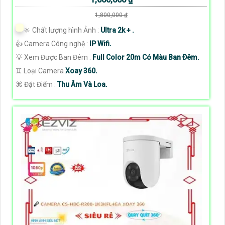
1,800,000 ₫
🔆 Chất lượng hình Ảnh :
Ultra 2k + .
👍 Camera Công nghệ :
IP Wifi.
💡 Xem Được Ban Đêm :
Full Color 20m Có Màu Ban Ðêm.
♊ Loại Camera
Xoay 360.
️⌘ Đặt Điểm :
Thu Âm Và Loa.