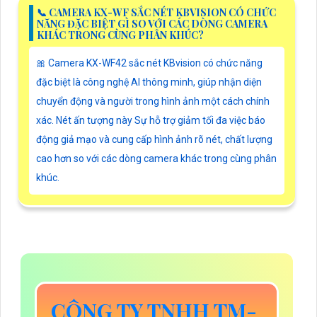
📞 CAMERA KX-WF SẮC NÉT KBVISION CÓ CHỨC
NĂNG ĐẶC BIỆT GÌ SO VỚI CÁC DÒNG CAMERA
KHÁC TRONG CÙNG PHÂN KHÚC?
🎀 Camera KX-WF42 sắc nét KBvision có chức năng
đặc biệt là công nghệ AI thông minh, giúp nhận diện
chuyển động và người trong hình ảnh một cách chính
xác. Nét ấn tượng này Sự hỗ trợ giảm tối đa việc báo
động giả mạo và cung cấp hình ảnh rõ nét, chất lượng
cao hơn so với các dòng camera khác trong cùng phân
khúc.
CÔNG TY TNHH TM-