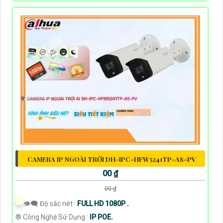
CAMERA IP NGOÀI TRỜI DH-IPC-HFW5241TP-AS-PV
00 ₫
00 ₫
👁️‍🗨 Độ sắc nét :
FULL HD 1080P .
®️ Công Nghệ Sử Dụng :
IP POE.