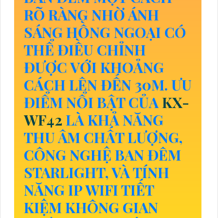
RÕ RÀNG NHỜ ÁNH
SÁNG HỒNG NGOẠI CÓ
THỂ ĐIỀU CHỈNH
ĐƯỢC VỚI KHOẢNG
CÁCH LÊN ĐẾN 30M. ƯU
ĐIỂM NỔI BẬT CỦA
KX-
WF42
LÀ KHẢ NĂNG
THU ÂM CHẤT LƯỢNG,
CÔNG NGHỆ BAN ĐÊM
STARLIGHT, VÀ TÍNH
NĂNG IP WIFI TIẾT
KIỆM KHÔNG GIAN