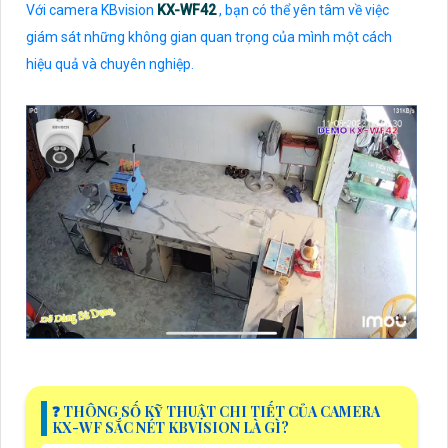
Với camera KBvision
KX-WF42
, bạn có thể yên tâm về việc
giám sát những không gian quan trọng của mình một cách
hiệu quả và chuyên nghiệp.
️❓ THÔNG SỐ KỸ THUẬT CHI TIẾT CỦA CAMERA
KX-WF SẮC NÉT KBVISION LÀ GÌ?