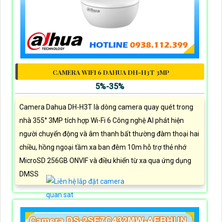
CAMERA WIFI 6 DAHUA DH-H3T 3MP
5%-35%
Camera Dahua DH-H3T là dòng camera quay quét trong
nhà 355° 3MP tích hợp Wi-Fi 6 Công nghệ AI phát hiện
người chuyển động và âm thanh bất thường đàm thoại hai
chiều, hồng ngoại tầm xa ban đêm 10m hỗ trợ thẻ nhớ
MicroSD 256GB ONVIF và điều khiển từ xa qua ứng dụng
DMSS