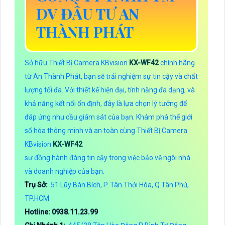
DV ĐẦU TƯ AN
THÀNH PHÁT
Sở hữu Thiết Bị Camera KBvision
KX-WF42
chính hãng
từ An Thành Phát, bạn sẽ trải nghiệm sự tin cậy và chất
lượng tối đa. Với thiết kế hiện đại, tính năng đa dạng, và
khả năng kết nối ổn định, đây là lựa chọn lý tưởng để
đáp ứng nhu cầu giám sát của bạn. Khám phá thế giới
số hóa thông minh và an toàn cùng Thiết Bị Camera
KBvision
KX-WF42
sự đồng hành đáng tin cậy trong việc bảo vệ ngôi nhà
và doanh nghiệp của bạn.
Trụ Sở:
51 Lũy Bán Bích, P. Tân Thới Hòa, Q.Tân Phú,
TP.HCM
Hotline: 0938.11.23.99