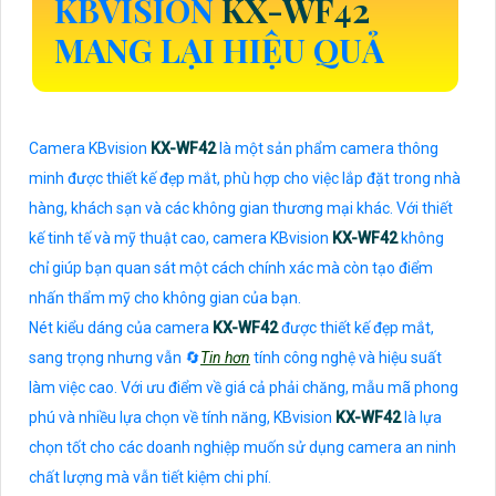
KBVISION
KX-WF42
MANG LẠI HIỆU QUẢ
Camera KBvision
KX-WF42
là một sản phẩm camera thông
minh được thiết kế đẹp mắt, phù hợp cho việc lắp đặt trong nhà
hàng, khách sạn và các không gian thương mại khác. Với thiết
kế tinh tế và mỹ thuật cao, camera KBvision
KX-WF42
không
chỉ giúp bạn quan sát một cách chính xác mà còn tạo điểm
nhấn thẩm mỹ cho không gian của bạn.
Nét kiểu dáng của camera
KX-WF42
được thiết kế đẹp mắt,
sang trọng nhưng vẫn 🔄
Tin hơn
tính công nghệ và hiệu suất
làm việc cao. Với ưu điểm về giá cả phải chăng, mẫu mã phong
phú và nhiều lựa chọn về tính năng, KBvision
KX-WF42
là lựa
chọn tốt cho các doanh nghiệp muốn sử dụng camera an ninh
chất lượng mà vẫn tiết kiệm chi phí.