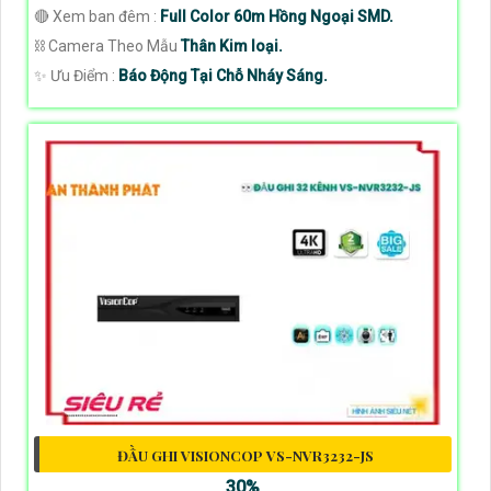
🔴 Xem ban đêm :
Full Color 60m Hồng Ngoại SMD.
⛓ Camera Theo Mẫu
Thân Kim loại.
️✨ Ưu Điểm :
Báo Động Tại Chỗ Nháy Sáng.
ĐẦU GHI VISIONCOP VS-NVR3232-JS
30%