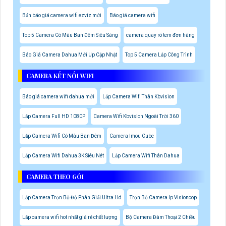
Bản báo giá camera wifi ezviz mới
Báo giá camera wifi
Top 5 Camera Có Màu Ban Đêm Siêu Sáng
camera quay rõ tem đơn hàng
Báo Giá Camera Dahua Mới Up Cập Nhật
Top 5 Camera Lắp Công Trình
CAMERA KẾT NỐI WIFI
Báo giá camera wifi dahua mới
Lắp Camera Wifi Thân Kbvision
Lắp Camera Full HD 1080P
Camera Wifi Kbvision Ngoài Trời 360
Lắp Camera Wifi Có Màu Ban Đêm
Camera Imou Cube
Lắp Camera Wifi Dahua 3K Siêu Nét
Lắp Camera Wifi Thân Dahua
CAMERA THEO GÓI
Lắp Camera Trọn Bộ Độ Phân Giải Ultra Hd
Trọn Bộ Camera Ip Visioncop
Lắp camera wifi hot nhất giá rẻ chất lượng
Bộ Camera Đàm Thoại 2 Chiều