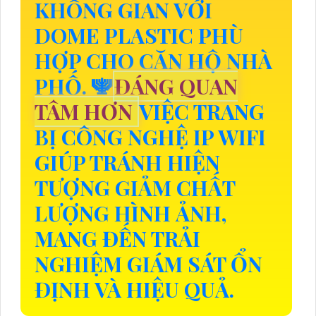
KHÔNG GIAN VỚI
DOME PLASTIC PHÙ
HỢP CHO CĂN HỘ NHÀ
PHỐ. 🕎
ĐÁNG QUAN
TÂM HƠN
VIỆC TRANG
BỊ CÔNG NGHỆ IP WIFI
GIÚP TRÁNH HIỆN
TƯỢNG GIẢM CHẤT
LƯỢNG HÌNH ẢNH,
MANG ĐẾN TRẢI
NGHIỆM GIÁM SÁT ỔN
ĐỊNH VÀ HIỆU QUẢ.