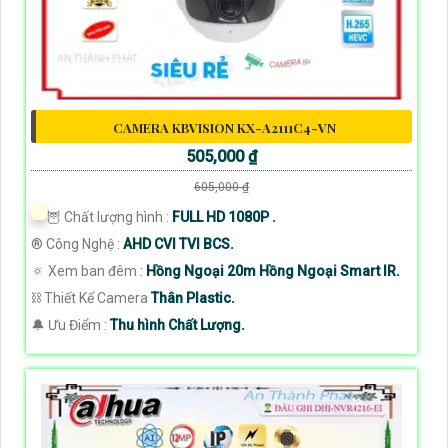
CAMERA KBVISION KX-A2111C4-VN
505,000 ₫
605,000 ₫
🦉 Chất lượng hình :
FULL HD 1080P .
®️ Công Nghệ :
AHD CVI TVI BCS.
🔅 Xem ban đêm :
Hồng Ngoại 20m Hồng Ngoại Smart IR.
⛓ Thiết Kế Camera
Thân Plastic.
️🔔 Ưu Điểm :
Thu hình Chất Lượng.