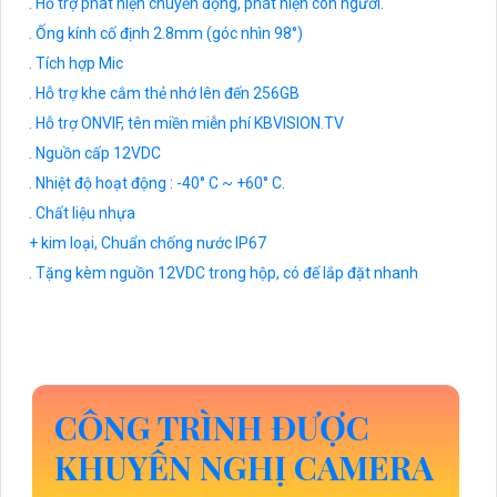
. Hỗ trợ phát hiện chuyển động, phát hiện con người.
. Ống kính cố định 2.8mm (góc nhìn 98°)
. Tích hợp Mic
. Hỗ trợ khe cắm thẻ nhớ lên đến 256GB
. Hỗ trợ ONVIF, tên miền miễn phí KBVISION.TV
. Nguồn cấp 12VDC
. Nhiệt độ hoạt động : -40° C ~ +60° C.
. Chất liệu nhựa
+ kim loại, Chuẩn chống nước IP67
. Tặng kèm nguồn 12VDC trong hộp, có đế lắp đặt nhanh
CÔNG TRÌNH ĐƯỢC
KHUYẾN NGHỊ CAMERA