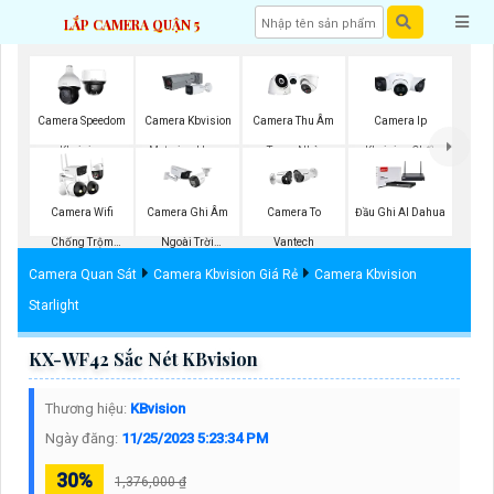
LẮP CAMERA QUẬN 5
Camera Speedom
Camera Kbvision
Camera Thu Âm
Camera Ip
Kbvision
Motorized Lens
Trong Nhà
Kbvision Chất
Kbvision
Lượng
Camera Wifi
Camera Ghi Âm
Camera To
Đầu Ghi AI Dahua
Chống Trộm
Ngoài Trời
Vantech
Kbvision
Kbvision
Camera Quan Sát
Camera Kbvision Giá Rẻ
Camera Kbvision
Starlight
KX-WF42 Sắc Nét KBvision
Thương hiệu:
KBvision
Ngày đăng:
11/25/2023 5:23:34 PM
30%
1,376,000 ₫