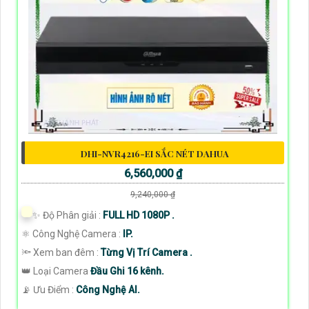
DHI-NVR4216-EI SẮC NÉT DAHUA
6,560,000 ₫
9,240,000 ₫
✨ Độ Phân giải :
FULL HD 1080P .
⚛️ Công Nghệ Camera :
IP.
🔦 Xem ban đêm :
Từng Vị Trí Camera .
👑 Loại Camera
Đầu Ghi 16 kênh.
️📡 Ưu Điểm :
Công Nghệ AI.