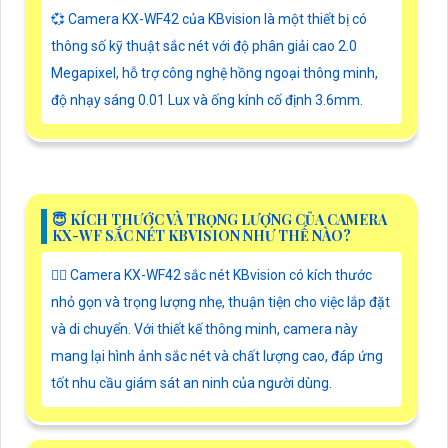
💞 Camera KX-WF42 của KBvision là một thiết bị có
thông số kỹ thuật sắc nét với độ phân giải cao 2.0
Megapixel, hỗ trợ công nghệ hồng ngoại thông minh,
độ nhạy sáng 0.01 Lux và ống kính cố định 3.6mm.
😇 KÍCH THƯỚC VÀ TRỌNG LƯỢNG CỦA CAMERA
KX-WF SẮC NÉT KBVISION NHƯ THẾ NÀO?
🙆‍♀️ Camera KX-WF42 sắc nét KBvision có kích thước
nhỏ gọn và trọng lượng nhẹ, thuận tiện cho việc lắp đặt
và di chuyển. Với thiết kế thông minh, camera này
mang lại hình ảnh sắc nét và chất lượng cao, đáp ứng
tốt nhu cầu giám sát an ninh của người dùng.