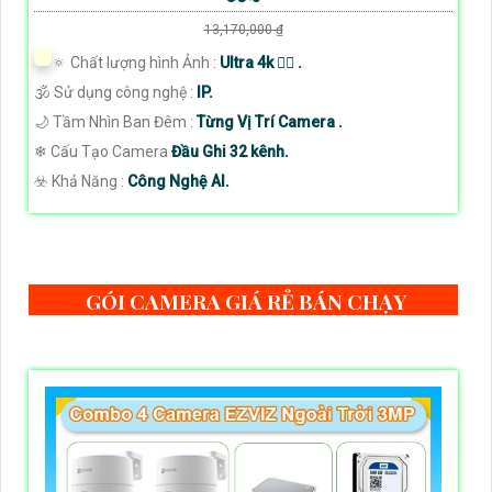
13,170,000 ₫
🔅 Chất lượng hình Ảnh :
Ultra 4k 👍🏾 .
🕉️ Sử dụng công nghệ :
IP.
🌙 Tầm Nhìn Ban Đêm :
Từng Vị Trí Camera .
❄ Cấu Tạo Camera
Đầu Ghi 32 kênh.
️☣️ Khả Năng :
Công Nghệ AI.
GÓI CAMERA GIÁ RẺ BÁN CHẠY