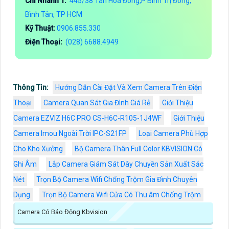
Chi Nhánh 1:
445/38 Tân Hòa Đông,P Bình Trị Đông,
Bình Tân, TP HCM
Kỹ Thuật:
0906.855.330
Điện Thoại:
(028) 6688.4949
Thông Tin:
Hướng Dẫn Cài Đặt Và Xem Camera Trên Điện
Thoại
Camera Quan Sát Gia Đình Giá Rẻ
Giới Thiệu
Camera EZVIZ H6C PRO CS-H6C-R105-1J4WF
Giới Thiệu
Camera Imou Ngoài Trời IPC-S21FP
Loại Camera Phù Hợp
Cho Kho Xưởng
Bộ Camera Thân Full Color KBVISION Có
Ghi Âm
Lắp Camera Giám Sát Dây Chuyền Sản Xuất Sắc
Nét
Trọn Bộ Camera Wifi Chống Trộm Gia Đình Chuyên
Dụng
Trọn Bộ Camera Wifi Cửa Có Thu âm Chống Trộm
Camera Có Báo Động Kbvision