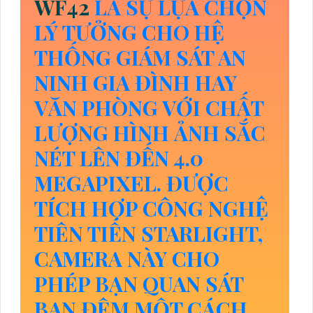
WF42
LÀ SỰ LỰA CHỌN
LÝ TƯỞNG CHO HỆ
THỐNG GIÁM SÁT AN
NINH GIA ĐÌNH HAY
VĂN PHÒNG VỚI CHẤT
LƯỢNG HÌNH ẢNH SẮC
NÉT LÊN ĐẾN 4.0
MEGAPIXEL. ĐƯỢC
TÍCH HỢP CÔNG NGHỆ
TIÊN TIẾN STARLIGHT,
CAMERA NÀY CHO
PHÉP BẠN QUAN SÁT
BAN ĐÊM MỘT CÁCH