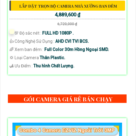
LẮP ĐẶT TRỌN BỘ CAMERA NHÀ XƯỞNG BAN ĐÊM
4,889,600 ₫
6,720,000 ₫
💯 Độ sắc nét :
FULL HD 1080P .
👍 Công Nghệ Sử Dụng :
AHD CVI TVI BCS.
🌈 Xem ban đêm :
Full Color 30m Hồng Ngoại SMD.
💢 Loại Camera
Thân Plastic.
️🛃 Ưu Điểm :
Thu hình Chất Lượng.
GÓI CAMERA GIÁ RẺ BÁN CHẠY