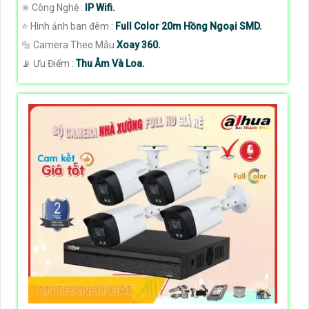
✳️ Công Nghệ :
IP Wifi.
⭐ Hình ảnh ban đêm :
Full Color 20m Hồng Ngoại SMD.
🔩 Camera Theo Mẫu
Xoay 360.
️📡 Ưu Điểm :
Thu Âm Và Loa.