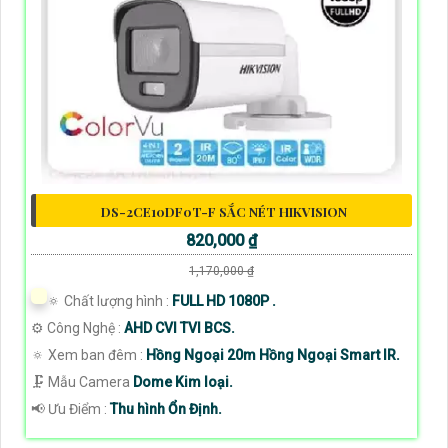
DS-2CE10DF0T-F SẮC NÉT HIKVISION
820,000 ₫
1,170,000 ₫
🔅 Chất lượng hình :
FULL HD 1080P .
⚙ Công Nghệ :
AHD CVI TVI BCS.
🔅 Xem ban đêm :
Hồng Ngoại 20m Hồng Ngoại Smart IR.
🗜️ Mẫu Camera
Dome Kim loại.
️📢 Ưu Điểm :
Thu hình Ổn Định.