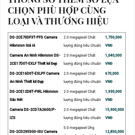
CHỌN PHÙ HỢP CÙNG
LOẠI VÀ THƯƠNG HIỆU
DS-2CE70DF3T-PFS Camera
2.0 megapixel Chất
1,750,000
Hikvision Giá rẻ
lượng đúng tiêu chuẩn
VNĐ
Camera An Ninh Hikvision DS-
2.0 megapixel Chất
1,040,000
2CE17D0T-EXLF Thiết kế Đẹp
lượng đúng tiêu chuẩn
VNĐ
DS-2CE16D0T-EXLPF Camera
2.0 megapixel Chất
670,000
An Ninh Thiết kế Đẹp
lượng đúng tiêu chuẩn
VNĐ
DS-2CE12D8T-PIRL Hikvision
2.0 megapixel Chất
1,930,000
Sắc Nét
lượng đúng tiêu chuẩn
VNĐ
Camera DS-2CD7A26G0/P-
2.0 megapixel Chất
15,900,000
IZS
lượng đúng tiêu chuẩn
VNĐ
5.0 megapixel Ứng
DS-2CD2955G0-ISU Camera
12,850,000