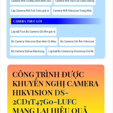
Camera Wifi Có Màu Ban Đêm 360
Camera Wifi 360 Full Color Dahua
Lắp Camera Wifi Full Color giá rẻ
Camera Wifi Hikvision Trong Nhà
CAMERA THEO GÓI
Lắp đặt Trọn Bộ Camera Ghi Âm giá rẻ
Bộ Camera Hikvision Ban Đêm Có Màu
Bộ Camera Ghi Âm Hikvision
Bộ Camera Dahua Báo Động
Lắp Đặt Bộ Camera Ip Visioncop Giá Rẻ
CÔNG TRÌNH ĐƯỢC
KHUYẾN NGHỊ CAMERA
HIKVISION
DS-
2CD1T47G0-LUFC
MANG LẠI HIỆU QUẢ