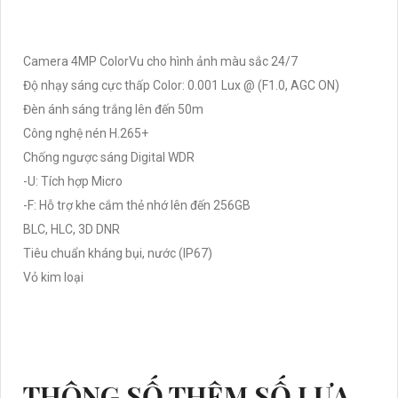
Camera 4MP ColorVu cho hình ảnh màu sắc 24/7
Độ nhạy sáng cực thấp Color: 0.001 Lux @ (F1.0, AGC ON)
Đèn ánh sáng trắng lên đến 50m
Công nghệ nén H.265+
Chống ngược sáng Digital WDR
-U: Tích hợp Micro
-F: Hỗ trợ khe cắm thẻ nhớ lên đến 256GB
BLC, HLC, 3D DNR
Tiêu chuẩn kháng bụi, nước (IP67)
Vỏ kim loại
THÔNG SỐ THÊM SỐ LỰA