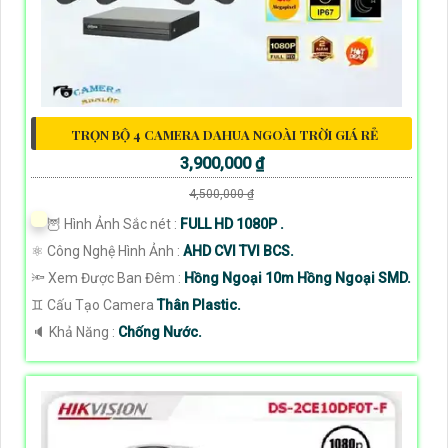
TRỌN BỘ 4 CAMERA DAHUA NGOÀI TRỜI GIÁ RẺ
3,900,000 ₫
4,500,000 ₫
🦉 Hình Ảnh Sắc nét :
FULL HD 1080P .
⚛️ Công Nghệ Hình Ảnh :
AHD CVI TVI BCS.
🔦 Xem Được Ban Đêm :
Hồng Ngoại 10m Hồng Ngoại SMD.
♊ Cấu Tạo Camera
Thân Plastic.
️🔈 Khả Năng :
Chống Nước.