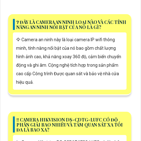
❔ ĐÂY LÀ CAMERA AN NINH LOẠI NÀO VÀ CÁC TÍNH
NĂNG AN NINH NỔI BẬT CỦA NÓ LÀ GÌ?
🦅 Camera an ninh này là loại camera IP wifi thông
minh, tính năng nổi bật của nó bao gồm chất lượng
hình ảnh cao, khả năng xoay 360 độ, cảm biến chuyển
động và ghi âm. Cộng nghệ tích hợp trong sản phẩm
cao cấp Công trình Được quan sát và bảo vệ nhà cửa
hiệu quả.
‼️ CAMERA HIKVISION DS-CDTG-LUFC CÓ ĐỘ
PHÂN GIẢI BAO NHIÊU VÀ TẦM QUAN SÁT XA TỐI
ĐA LÀ BAO XA?