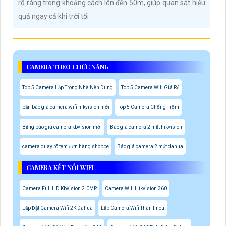
rõ ràng trong khoảng cách lên đến 50m, giúp quan sát hiệu
quả ngay cả khi trời tối
CAMERA THEO CHỨC NĂNG
Top 5 Camera Lắp Trong Nhà Nên Dùng
Top 5 Camera Wifi Giá Rẻ
bản báo giá camera wifi hikvision mới
Top 5 Camera Chống Trộm
Bảng báo giá camera kbvision mới
Báo giá camera 2 mắt hikvision
camera quay rõ tem đơn hàng shoppe
Báo giá camera 2 mắt dahua
CAMERA KẾT NỐI WIFI
Camera Full HD Kbvision 2.0MP
Camera Wifi Hikvision 360
Lắp Đặt Camera Wifi 2K Dahua
Lắp Camera Wifi Thân Imou