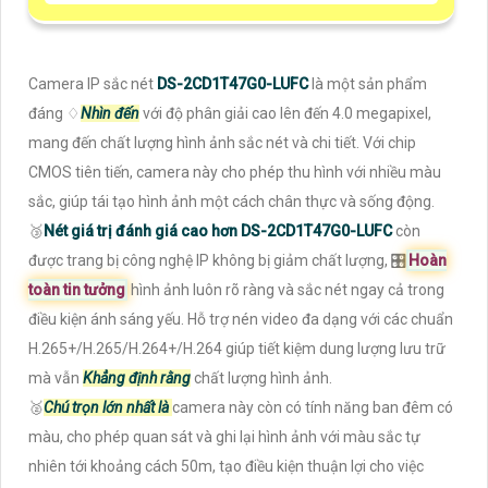
Camera IP sắc nét
DS-2CD1T47G0-LUFC
là một sản phẩm
đáng ♢
Nhìn đến
với độ phân giải cao lên đến 4.0 megapixel,
mang đến chất lượng hình ảnh sắc nét và chi tiết. Với chip
CMOS tiên tiến, camera này cho phép thu hình với nhiều màu
sắc, giúp tái tạo hình ảnh một cách chân thực và sống động.
🥉
Nét giá trị đánh giá cao hơn
DS-2CD1T47G0-LUFC
còn
được trang bị công nghệ IP không bị giảm chất lượng, 🎛
Hoàn
toàn tin tưởng
hình ảnh luôn rõ ràng và sắc nét ngay cả trong
điều kiện ánh sáng yếu. Hỗ trợ nén video đa dạng với các chuẩn
H.265+/H.265/H.264+/H.264 giúp tiết kiệm dung lượng lưu trữ
mà vẫn
Khẳng định rằng
chất lượng hình ảnh.
️🥈
Chú trọn lớn nhất là
camera này còn có tính năng ban đêm có
màu, cho phép quan sát và ghi lại hình ảnh với màu sắc tự
nhiên tới khoảng cách 50m, tạo điều kiện thuận lợi cho việc