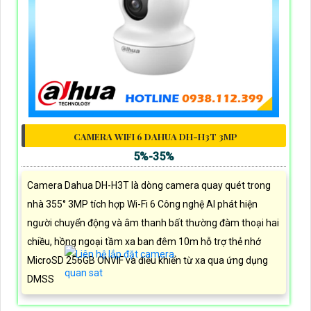
CAMERA WIFI 6 DAHUA DH-H3T 3MP
5%-35%
Camera Dahua DH-H3T là dòng camera quay quét trong
nhà 355° 3MP tích hợp Wi-Fi 6 Công nghệ AI phát hiện
người chuyển động và âm thanh bất thường đàm thoại hai
chiều, hồng ngoại tầm xa ban đêm 10m hỗ trợ thẻ nhớ
MicroSD 256GB ONVIF và điều khiển từ xa qua ứng dụng
DMSS