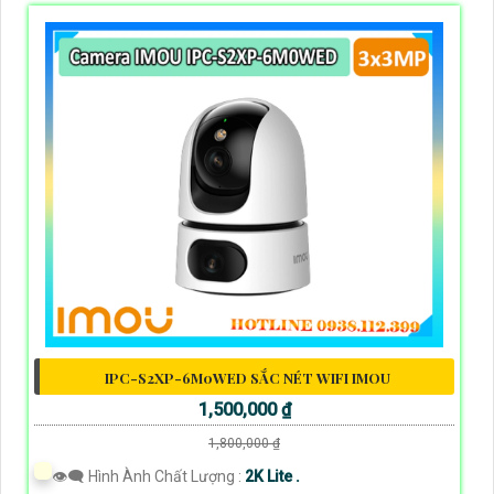
IPC-S2XP-6M0WED SẮC NÉT WIFI IMOU
1,500,000 ₫
1,800,000 ₫
👁️‍🗨 Hình Ành Chất Lượng :
2K Lite .