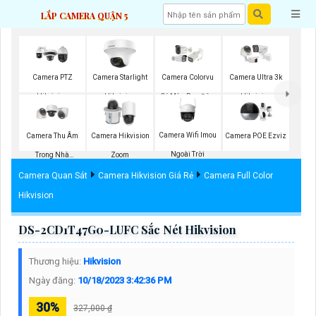
LẮP CAMERA QUẬN 5
Camera PTZ
Camera Starlight
Camera Colorvu
Camera Ultra 3k
Hikvision
Hikvision
Có Màu Ban Đêm
Hikvision
Camera Wifi Imou
Camera Thu Âm
Camera Hikvision
Camera POE Ezviz
Ngoài Trời
Trong Nhà
Zoom
Hikvision
Camera Quan Sát
Camera Hikvision Giá Rẻ
Camera Full Color
Hikvision
DS-2CD1T47G0-LUFC Sắc Nét Hikvision
Thương hiệu:
Hikvision
Ngày đăng:
10/18/2023 3:42:36 PM
30%
327,000 ₫