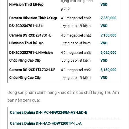
dụng cho công trình
Hikvision Thiết kế Đẹp
VNĐ
giá rẻ
Camera Hikvision Thiết kế Đẹp
4.0 megapixel chất
7,350,000
DS-2CD2347G1-LU ✨
lượng cao tiết kiệm
VNĐ
Camera DS-2CD2347G1-L
4.0 megapixel chất
7,100,000
Hikvision Thiết kế Đẹp
lượng cao tiết kiệm
VNĐ
DS-2CD2327G1-L Hikvision
4.0 megapixel chất
6,020,000
Chức Năng Cao Cấp
lượng cao tiết kiệm
VNĐ
Camera DS-2CD1T47G2-LUF
4.0 megapixel chất
3,150,000
Chức Năng Cao Cấp
lượng cao tiết kiệm
VNĐ
Dòng sản phẩm chính hãng khác đảm bảo chất lượng Thu Âm
bạn nên xem qua:
Camera Dahua DH-IPC-HFW2249M-AS-LED-B
Camera Dahua DH-HAC-HDW1200TP-IL-A