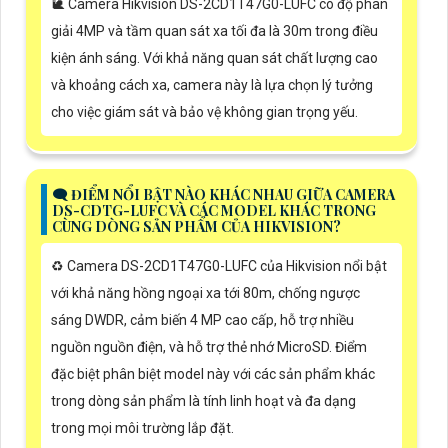
🐌 Camera Hikvision DS-2CD1T47G0-LUFC có độ phân
giải 4MP và tầm quan sát xa tối đa là 30m trong điều
kiện ánh sáng. Với khả năng quan sát chất lượng cao
và khoảng cách xa, camera này là lựa chọn lý tưởng
cho việc giám sát và bảo vệ không gian trọng yếu.
🗨️ ĐIỂM NỔI BẬT NÀO KHÁC NHAU GIỮA CAMERA
DS-CDTG-LUFC VÀ CÁC MODEL KHÁC TRONG
CÙNG DÒNG SẢN PHẨM CỦA HIKVISION?
♻️ Camera DS-2CD1T47G0-LUFC của Hikvision nổi bật
với khả năng hồng ngoại xa tới 80m, chống ngược
sáng DWDR, cảm biến 4 MP cao cấp, hỗ trợ nhiều
nguồn nguồn điện, và hỗ trợ thẻ nhớ MicroSD. Điểm
đặc biệt phân biệt model này với các sản phẩm khác
trong dòng sản phẩm là tính linh hoạt và đa dạng
trong mọi môi trường lắp đặt.