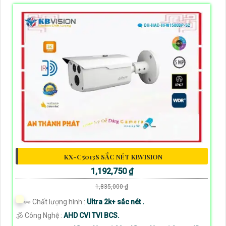
KX-C5013S SẮC NÉT KBVISION
1,192,750 ₫
1,835,000 ₫
️👀 Chất lượng hình :
Ultra 2k+ sắc nét .
🕉️ Công Nghệ :
AHD CVI TVI BCS.