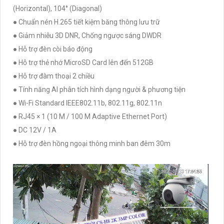
(Horizontal), 104° (Diagonal)
● Chuẩn nén H.265 tiết kiệm băng thông lưu trữ
● Giảm nhiễu 3D DNR, Chống ngược sáng DWDR
● Hỗ trợ đèn còi báo động
● Hỗ trợ thẻ nhớ MicroSD Card lên đến 512GB
● Hỗ trợ đàm thoại 2 chiều
● Tính năng AI phân tích hình dạng người & phương tiện
● Wi-Fi Standard IEEE802.11b, 802.11g, 802.11n
● RJ45 × 1 (10 M / 100 M Adaptive Ethernet Port)
● DC 12V / 1A
● Hỗ trợ đèn hồng ngoại thông minh ban đêm 30m