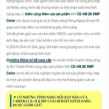
Hồng Ngoại 30m. Việc giám sát vào ban đêm vô cùng phù hợp
và Nhiều công trình đã chứng nhận có thể nhận biết nhờ tính
năng này. 💹
Điểm cộng thêm của sản phẩm
Wifi
CS-H8 2K 3MP
Color
còn được trang bị xử lý thiếu sáng Hồng Ngoại Smart IR,
giúp xem ban đêm xa mà không gây chói sáng.
Với độ phân giải cao và cảm biến CMOS, sản phẩm cho ra hình
ảnh đẹp và sắc nét. Sản phẩm còn hỗ trợ nén video
H.265/H.264+/H.264, giúp tiết kiệm dung lượng lưu trữ mà vẫn
giữ được chất lượng hình ảnh.
🎛
những thông số đã cung cấp
tôi muốn nhấn mạnh rằng công
ty An Thành Phát cung cấp sản phẩm Wifi
CS-H8 2K 3MP
Color
và tôi đã có trải nghiệm tuyệt vời với sản phẩm này. Đây
là một sản phẩm đáng để đầu tư cho hệ thống giám sát an
ninh của bạn.
📌 CÓ NHỮNG TÍNH NĂNG NỔI BẬT NÀO CỦA
CAMERA CS-H K MP COLOR WIFI EZVIZ ĐANG
ĐƯỢC GIẢM GIÁ?