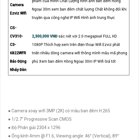
phẩm của mình Chất Lượng hình ảnh ban đêm Hồng
Camera
Ngoại 30m xem ban đêm chất lượng Chất không đổi khi
Ezviz WIfi
truyền qua công nghệ IP Wifi Hình ảnh trung thực
CS-
CV310-
2,300,000 VNĐ
sắc nét với 2.0 megapixel FULL HD
C3-
1080P Thích hợp xem trên điện thoại Wifi Ezviz phát
6B22WFR
triển nhiều dòng camera wifi thông mình mẫu mã phong
Báo Động
phú Xem ban đêm Hồng Ngoại 30m IP Wifi Giá tốt
Nháy Đèn
● Camera xoay wifi 3MP (2K) có màu ban đêm H.265
● 1/2.7” Progressive Scan CMOS
● Độ Phân giải 2304 x 1296
● Ống kính 4mm @ F1.6, Viewing angle: 46° (Vertical), 89°