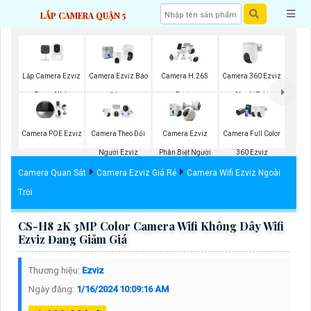
LẮP CAMERA QUẬN 5
Lắp Camera Ezviz
Camera 360 Ezviz
Camera Ezviz Báo
Camera H.265
Trong Nhà
Ngoài Trời
Động
Ezviz
Camera POE Ezviz
Camera Theo Dỏi
Camera Ezviz
Camera Full Color
Người Ezviz
Phân Biệt Người
360 Ezviz
Camera Quan Sát
Camera Ezviz Giá Rẻ
Camera Wifi Ezviz Ngoài
Trời
CS-H8 2K 3MP Color Camera Wifi Không Dây Wifi
Ezviz Đang Giảm Giá
Thương hiệu:
Ezviz
Ngày đăng:
1/16/2024 10:09:16 AM