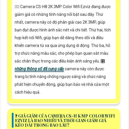
❤️‍💋‍ Camera CS-H8 2K 3MP Color Wifi Ezviz đang được
giảm giá có những tính năng nổi bật sau đây. Thứ
nhất, camera này có độ phân giải cao 2K 3MP, giúp
bạn đạt được hình ảnh sắc nét và chi tiết. Thứ hai, tích
hợp kết nối Wifi, giúp bạn dễ dàng theo dõi và điều
khiển camera từ xa qua ứng dụng di động. Thứ ba, hỗ
trợ chức năng màu sắc, cho phép bạn quan sát màu
sắc chân thực trong các điều kiện ánh sáng yếu. 🎛
những thông số đã cung cấp
camera này còn được
trang bị tính năng chống ngược sáng và chức năng
phát hiện chuyển động, giúp bạn bảo vệ nhà cửa một
cách hiệu quả.
️❓ GIÁ GIẢM CỦA CAMERA CS-H K MP COLOR WIFI
EZVIZ LÀ BAO NHIÊU VÀ THỜI GIAN GIẢM GIÁ
KÉO DÀI TRONG BAO LÂU?