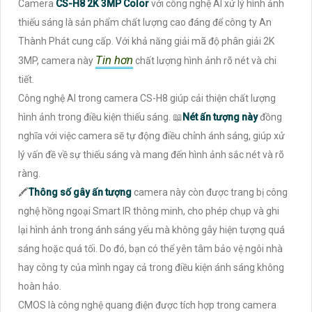
Camera
CS-H8 2K 3MP Color
với công nghệ AI xử lý hình ảnh
thiếu sáng là sản phẩm chất lượng cao đáng để công ty An
Thành Phát cung cấp. Với khả năng giải mã độ phân giải 2K
Tin hơn
3MP, camera này
chất lượng hình ảnh rõ nét và chi
tiết.
Công nghệ AI trong camera CS-H8 giúp cải thiện chất lượng
hình ảnh trong điều kiện thiếu sáng. 📖
Nét ấn tượng này
đồng
nghĩa với việc camera sẽ tự động điều chỉnh ánh sáng, giúp xử
lý vấn đề về sự thiếu sáng và mang đến hình ảnh sắc nét và rõ
ràng.
🖍
Thông số gây ấn tượng
camera này còn được trang bị công
nghệ hồng ngoại Smart IR thông minh, cho phép chụp và ghi
lại hình ảnh trong ánh sáng yếu mà không gây hiện tượng quá
sáng hoặc quá tối. Do đó, bạn có thể yên tâm bảo vệ ngôi nhà
hay công ty của mình ngay cả trong điều kiện ánh sáng không
hoàn hảo.
CMOS là công nghệ quang điện được tích hợp trong camera