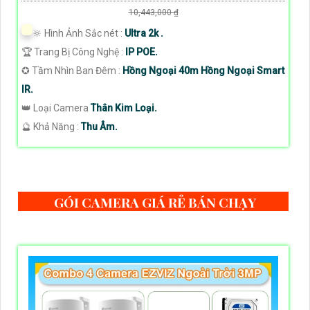
10,443,000 ₫
🔆 Hình Ảnh Sắc nét :
Ultra 2k .
🏆 Trang Bị Công Nghệ :
IP POE.
✪ Tầm Nhìn Ban Đêm :
Hồng Ngoại 40m Hồng Ngoại Smart
IR.
👑 Loại Camera
Thân Kim Loại.
️🔮 Khả Năng :
Thu Âm.
GÓI CAMERA GIÁ RẺ BÁN CHẠY