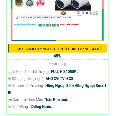
LẮP CAMERA AN NINH KHU PHỐ CHÍNH HÃNG GIÁ RẺ
45%
9,600,000 ₫
☀️ Hình ảnh chất lượng :
FULL HD 1080P .
®️ Sử dụng công nghệ :
AHD CVI TVI BCS.
🔴 Khi xem thiếu sáng :
Hồng Ngoại 30m Hồng Ngoại Smart
IR.
🌧️ Camera Theo Mẫu
Thân Kim loại.
️💫 Khả Năng :
Chống Nước.