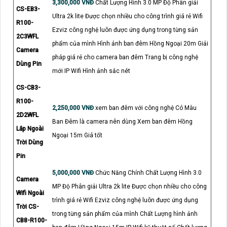
3,300,000 VNĐ
Chất Lượng Hình 3.0 MP Độ Phân giải
CS-EB3-
Ultra 2k lite Được chọn nhiều cho công trình giá rẻ Wifi
R100-
Ezviz công nghệ luôn được ứng dụng trong từng sản
2C3WFL
phẩm của mình Hình ảnh ban đêm Hồng Ngoại 20m Giải
Camera
pháp giá rẻ cho camera ban đêm Trang bị công nghệ
Dùng Pin
mới IP Wifi Hình ảnh sắc nét
CS-CB3-
R100-
2,250,000 VNĐ
xem ban đêm với công nghệ Có Màu
2D2WFL
Ban Đêm là camera nên dùng Xem ban đêm Hồng
Lắp Ngoài
Ngoại 15m Giá tốt
Trời Dùng
Pin
5,000,000 VNĐ
Chức Năng Chính Chất Lượng Hình 3.0
Camera
MP Độ Phân giải Ultra 2k lite Được chọn nhiều cho công
Wifi Ngoài
trình giá rẻ Wifi Ezviz công nghệ luôn được ứng dụng
Trời CS-
trong từng sản phẩm của mình Chất Lượng hình ảnh
CB8-R100-