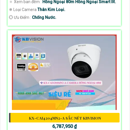
🔅 Xem ban đêm :
Hồng Ngoại 80m Hồng Ngoại Smart IR.
❄ Loại Camera
Thân Kim Loại.
️💮 Ưu Điểm :
Chống Nước.
KX-CAI4204MN2-A SẮC NÉT KBVISION
6,787,950 ₫