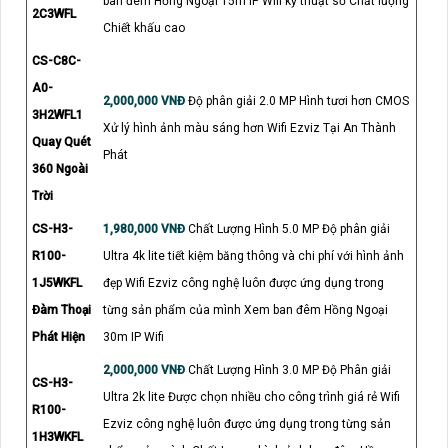
ban đêm Hồng Ngoại 15m IP Wifi kỹ thuật số Chất lượng
2C3WFL
Chiết khấu cao
CS-C8C-
A0-
2,000,000 VNĐ
Độ phân giải 2.0 MP Hình tươi hơn CMOS
3H2WFL1
Xử lý hình ảnh màu sáng hơn Wifi Ezviz Tại An Thành
Quay Quét
Phát
360 Ngoài
Trời
CS-H3-
1,980,000 VNĐ
Chất Lượng Hình 5.0 MP Độ phân giải
R100-
Ultra 4k lite tiết kiệm băng thông và chi phí với hình ảnh
1J5WKFL
đẹp Wifi Ezviz công nghệ luôn được ứng dụng trong
Đàm Thoại
từng sản phẩm của mình Xem ban đêm Hồng Ngoại
Phát Hiện
30m IP Wifi
2,000,000 VNĐ
Chất Lượng Hình 3.0 MP Độ Phân giải
CS-H3-
Ultra 2k lite Được chọn nhiều cho công trình giá rẻ Wifi
R100-
Ezviz công nghệ luôn được ứng dụng trong từng sản
1H3WKFL