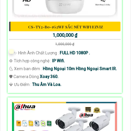
CS-TY2-B0-1G2WF SẮC NÉT WIFI EZVIZ
1,000,000 ₫
1,000,000 ₫
✨ Hình Ành Chất Lượng :
FULL HD 1080P .
⚙ Tích hợp công nghệ :
IP Wifi.
🌜 Xem ban đêm :
Hồng Ngoại 10m Hồng Ngoại Smart IR.
🛡 Camera Dòng
Xoay 360.
️💎 Ưu Điểm :
Thu Âm Và Loa.