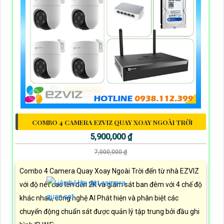
COMBO 4 CAMERA EZVIZ QUAY XOAY NGOÀI TRỜI
5,900,000 ₫
7,000,000 ₫
Combo 4 Camera Quay Xoay Ngoài Trời đến từ nhà EZVIZ
với độ nét cao lên đến 2K và giám sát ban đêm với 4 chế độ
khác nhau, công nghệ AI Phát hiện và phân biệt các
chuyển động chuẩn sát được quản lý tập trung bởi đầu ghi