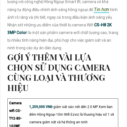
lượng với công nghệ Hồng Ngoại Smart IR, camera có khả
Tin hơn
năng tự động điều chỉnh ánh sáng hồng ngoại để
hình
ảnh rõ ràng và chi tiết, ngay cả trong điều kiện ánh sáng yếu.
Nhận xét những ưu điểm của thiết bị camera Wifi
CS-H8 2K
3MP Color
là một sản phẩm camera wifi chất lượng cao, trang
bị nhiều tính năng hiện đại, phù hợp cho việc giám sát và an
ninh trong các dự án dân dụng.
GỢI Ý THÊM VÀI LỰA
CHỌN SỬ DỤNG CAMERA
CÙNG LOẠI VÀ THƯƠNG
HIỆU
Camera
1,259,000 VNĐ
giám sát sắc nét đến 2.0 MP Xem ban
wifi CS-
đêm Hồng Ngoại 10m Wifi Ezviz là thương hiệu số 1 về
TY2-B0-
camera giám sát và hệ thống an ninh
1G2WF