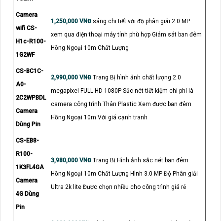
Camera
1,250,000 VNĐ
sáng chi tiết với độ phân giải 2.0 MP
wifi CS-
xem qua điện thoại máy tính phù hợp Giám sát ban đêm
H1c-R100-
Hồng Ngoại 10m Chất Lượng
1G2WF
CS-BC1C-
2,990,000 VNĐ
Trang Bị hình ảnh chất lượng 2.0
A0-
megapixel FULL HD 1080P Sắc nét tiết kiệm chi phí là
2C2WPBDL
camera công trình Thân Plastic Xem được ban đêm
Camera
Hồng Ngoại 10m Với giá cạnh tranh
Dùng Pin
CS-EB8-
R100-
3,980,000 VNĐ
Trang Bị Hình ảnh sắc nét ban đêm
1K3FL4GA
Hồng Ngoại 10m Chất Lượng Hình 3.0 MP Độ Phân giải
Camera
Ultra 2k lite Được chọn nhiều cho công trình giá rẻ
4G Dùng
Pin