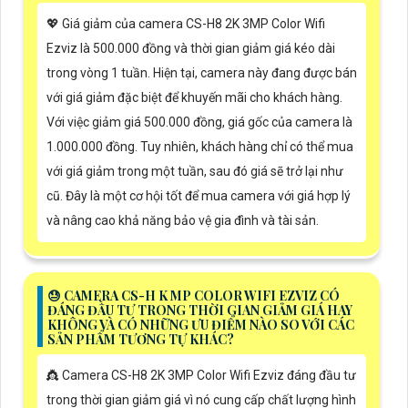
💖 Giá giảm của camera CS-H8 2K 3MP Color Wifi
Ezviz là 500.000 đồng và thời gian giảm giá kéo dài
trong vòng 1 tuần. Hiện tại, camera này đang được bán
với giá giảm đặc biệt để khuyến mãi cho khách hàng.
Với việc giảm giá 500.000 đồng, giá gốc của camera là
1.000.000 đồng. Tuy nhiên, khách hàng chỉ có thể mua
với giá giảm trong một tuần, sau đó giá sẽ trở lại như
cũ. Đây là một cơ hội tốt để mua camera với giá hợp lý
và nâng cao khả năng bảo vệ gia đình và tài sản.
😓 CAMERA CS-H K MP COLOR WIFI EZVIZ CÓ
ĐÁNG ĐẦU TƯ TRONG THỜI GIAN GIẢM GIÁ HAY
KHÔNG VÀ CÓ NHỮNG ƯU ĐIỂM NÀO SO VỚI CÁC
SẢN PHẨM TƯƠNG TỰ KHÁC?
👸 Camera CS-H8 2K 3MP Color Wifi Ezviz đáng đầu tư
trong thời gian giảm giá vì nó cung cấp chất lượng hình