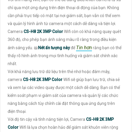
chỉ qua một ứng dụng trên điện thoại di động của bạn. Không
cần phải trực tiếp có mặt tại nơi giám sát, bạn vẫn có thể xem
và quản lý hình ảnh từ camera một cách dễ dàng và tiện lợi.
Camera
CS-H8 2K 3MP Color
Wifi còn có khả năng quay quét
360 độ, cho phép bạn ánh sáng màu rõ ràng trong điều kiện
Tin hơn
ánh sáng yếu. 📖
Nét ấn tượng này
để
rằng bạn có thể
thấy rõ hình ảnh trong mọi tình huống và giám sát chính xác
nhất.
Với khả năng lưu trữ dữ liệu trên thẻ nhớ hoặc đám mây,
camera
CS-H8 2K 3MP Color
Wifi sẽ giúp bạn lưu trữ, chia sẻ
và xem lại các video quay được một cách dễ dàng. Bạn có thể
kiểm soát phạm vi giám sát của camera và quản lý các chức
năng bằng cách tùy chỉnh cài đặt thông qua ứng dụng trên
điện thoại.
Với độ tin cậy và tính năng tiện lợi, Camera
CS-H8 2K 3MP
Color
Wifi là lựa chọn hoàn hảo để giám sát khuôn viên rộng