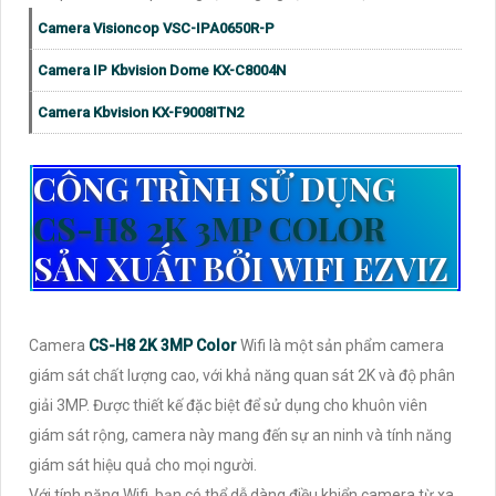
Camera Visioncop VSC-IPA0650R-P
Camera IP Kbvision Dome KX-C8004N
Camera Kbvision KX-F9008ITN2
CÔNG TRÌNH SỬ DỤNG
CS-H8 2K 3MP COLOR
SẢN XUẤT BỞI WIFI EZVIZ
Camera
CS-H8 2K 3MP Color
Wifi là một sản phẩm camera
giám sát chất lượng cao, với khả năng quan sát 2K và độ phân
giải 3MP. Được thiết kế đặc biệt để sử dụng cho khuôn viên
giám sát rộng, camera này mang đến sự an ninh và tính năng
giám sát hiệu quả cho mọi người.
Với tính năng Wifi, bạn có thể dễ dàng điều khiển camera từ xa