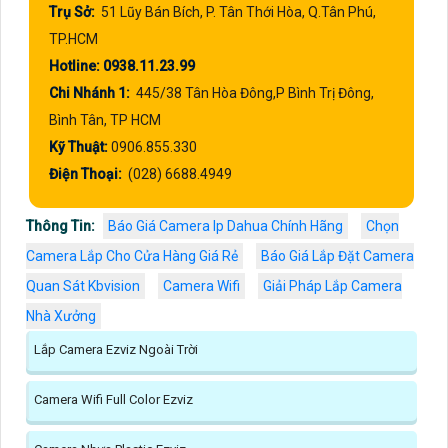
Trụ Sở:
51 Lũy Bán Bích, P. Tân Thới Hòa, Q.Tân Phú,
TP.HCM
Hotline: 0938.11.23.99
Chi Nhánh 1:
445/38 Tân Hòa Đông,P Bình Trị Đông,
Bình Tân, TP HCM
Kỹ Thuật:
0906.855.330
Điện Thoại:
(028) 6688.4949
Thông Tin:
Báo Giá Camera Ip Dahua Chính Hãng
Chọn
Camera Lắp Cho Cửa Hàng Giá Rẻ
Báo Giá Lắp Đặt Camera
Quan Sát Kbvision
Camera Wifi
Giải Pháp Lắp Camera
Nhà Xưởng
Lắp Camera Ezviz Ngoài Trời
Camera Wifi Full Color Ezviz