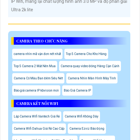
IP Wifi, mang lại chất lượng hình ảnh 3.0 MP và độ phân giải
Ultra 2k lite
CAMERA THEO CHỨC NĂNG
camera nhìn mã vận đơn nét nhất
Top 5 Camera Cho Kho Hàng
Top 5 Camera 2 Mắt Nên Mua
Camera quay video Đóng Hàng Cận Cảnh
Camera Có Màu Ban Đêm Siêu Nét
Camera Nhìn Màn Hình Máy Tính
Báo giá camera IP kbvision mới
Báo Giá Camera IP
CAMERA KẾT NỐI WIFI
Lắp Camera Wifi Vantech Giá Rẻ
Camera Wifi Không Dây
Camera Wifi Dahua Giá Rẻ Cao Cấp
Camera Ezviz Báo Động