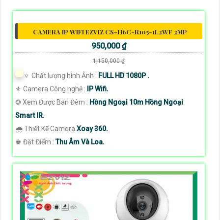
CAMERA IP WIFI EZVIZ CS-H6C-R105-1L2WF 2MP
950,000 ₫
1,150,000 ₫
🔅 Chất lượng hình Ảnh :
FULL HD 1080P .
⚜️ Camera Công nghệ :
IP Wifi.
❂ Xem Được Ban Đêm :
Hồng Ngoại 10m Hồng Ngoại
Smart IR.
🌧️ Thiết Kế Camera
Xoay 360.
️♚ Đặt Điểm :
Thu Âm Và Loa.