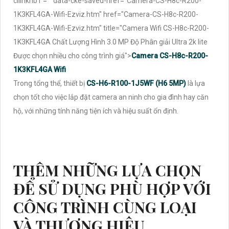
cllinknb1'="" data-cke-saved-href="Camera-CS-H8c-R200-
1K3KFL4GA-Wifi-Ezviz.htm" href="Camera-CS-H8c-R200-
1K3KFL4GA-Wifi-Ezviz.htm" title="Camera Wifi CS-H8c-R200-
1K3KFL4GA Chất Lượng Hình 3.0 MP Độ Phân giải Ultra 2k lite
Được chọn nhiều cho công trình giá">
Camera CS-H8c-R200-
1K3KFL4GA Wifi
Trong tổng thể, thiết bị
CS-H6-R100-1J5WF (H6 5MP)
là lựa
chọn tốt cho việc lắp đặt camera an ninh cho gia đình hay căn
hộ, với những tính năng tiện ích và hiệu suất ổn định.
THÊM NHỮNG LỰA CHỌN
ĐỂ SỬ DỤNG PHÙ HỢP VỚI
CÔNG TRÌNH CÙNG LOẠI
VÀ THƯƠNG HIỆU