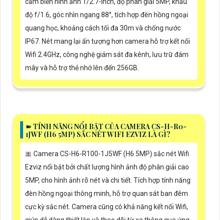
cảm biến hình ảnh 1/2.7-inch, độ phân giải 5MP, khẩu
độ f/1.6, góc nhìn ngang 88°, tích hợp đèn hồng ngoại
quang học, khoảng cách tối đa 30m và chống nước
IP67. Nét mang lại ấn tượng hơn camera hỗ trợ kết nối
Wifi 2.4GHz, công nghệ giám sát đa kênh, lưu trữ đám
mây và hỗ trợ thẻ nhớ lên đến 256GB.
➽ TÍNH NĂNG NỔI BẬT CỦA CAMERA CS-H-R0-
1JWF (H6 5MP) SẮC NÉT WIFI EZVIZ LÀ GÌ?
🎀 Camera CS-H6-R100-1J5WF (H6 5MP) sắc nét Wifi
Ezviz nổi bật bởi chất lượng hình ảnh độ phân giải cao
5MP, cho hình ảnh rõ nét và chi tiết. Tích hợp tính năng
đèn hồng ngoại thông minh, hỗ trợ quan sát ban đêm
cực kỳ sắc nét. Camera cũng có khả năng kết nối Wifi,
giúp dễ dàng thiết lập và theo dõi từ xa thông qua ứng