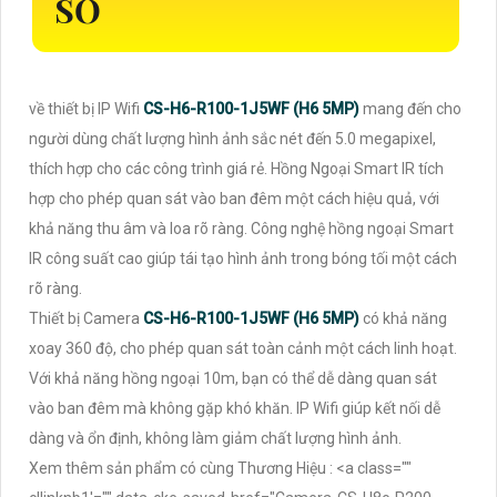
SỐ
về thiết bị IP Wifi
CS-H6-R100-1J5WF (H6 5MP)
mang đến cho
người dùng chất lượng hình ảnh sắc nét đến 5.0 megapixel,
thích hợp cho các công trình giá rẻ. Hồng Ngoại Smart IR tích
hợp cho phép quan sát vào ban đêm một cách hiệu quả, với
khả năng thu âm và loa rõ ràng. Công nghệ hồng ngoại Smart
IR công suất cao giúp tái tạo hình ảnh trong bóng tối một cách
rõ ràng.
Thiết bị Camera
CS-H6-R100-1J5WF (H6 5MP)
có khả năng
xoay 360 độ, cho phép quan sát toàn cảnh một cách linh hoạt.
Với khả năng hồng ngoại 10m, bạn có thể dễ dàng quan sát
vào ban đêm mà không gặp khó khăn. IP Wifi giúp kết nối dễ
dàng và ổn định, không làm giảm chất lượng hình ảnh.
Xem thêm sản phẩm có cùng Thương Hiệu : <a class=""