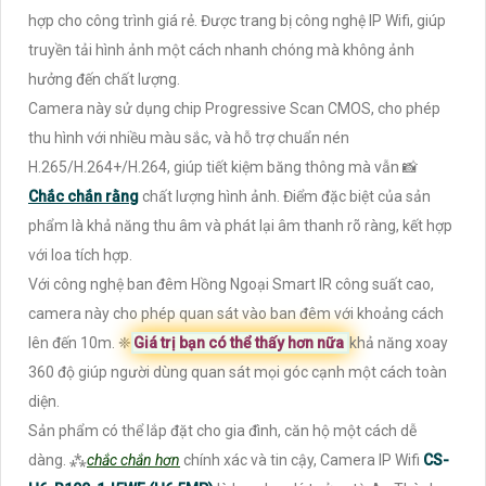
hợp cho công trình giá rẻ. Được trang bị công nghệ IP Wifi, giúp
truyền tải hình ảnh một cách nhanh chóng mà không ảnh
hưởng đến chất lượng.
Camera này sử dụng chip Progressive Scan CMOS, cho phép
thu hình với nhiều màu sắc, và hỗ trợ chuẩn nén
H.265/H.264+/H.264, giúp tiết kiệm băng thông mà vẫn 📸
Chắc chắn rằng
chất lượng hình ảnh. Điểm đặc biệt của sản
phẩm là khả năng thu âm và phát lại âm thanh rõ ràng, kết hợp
với loa tích hợp.
Với công nghệ ban đêm Hồng Ngoại Smart IR công suất cao,
camera này cho phép quan sát vào ban đêm với khoảng cách
lên đến 10m. ❈
Giá trị bạn có thể thấy hơn nữa
khả năng xoay
360 độ giúp người dùng quan sát mọi góc cạnh một cách toàn
diện.
Sản phẩm có thể lắp đặt cho gia đình, căn hộ một cách dễ
dàng. ⁂
chắc chắn hơn
chính xác và tin cậy, Camera IP Wifi
CS-