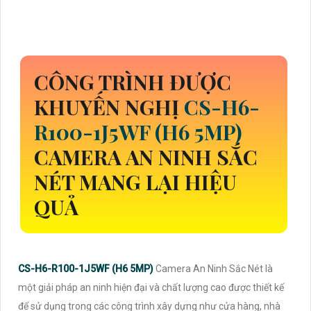
CÔNG TRÌNH ĐƯỢC
KHUYẾN NGHỊ
CS-H6-
R100-1J5WF (H6 5MP)
CAMERA AN NINH SẮC
NÉT MANG LẠI HIỆU
QUẢ
CS-H6-R100-1J5WF (H6 5MP)
Camera An Ninh Sắc Nét là
một giải pháp an ninh hiện đại và chất lượng cao được thiết kế
để sử dụng trong các công trình xây dựng như cửa hàng, nhà