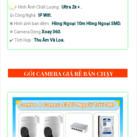
️⚡ Hình Ành Chất Lượng :
Ultra 2k + .
👍 Công Nghệ :
IP Wifi.
❃ Hình ảnh ban đêm :
Hồng Ngoại 10m Hồng Ngoại SMD.
❄ Camera Dòng
Xoay 360.
️✔️ Tích Hợp :
Thu Âm Và Loa.
GÓI CAMERA GIÁ RẺ BÁN CHẠY