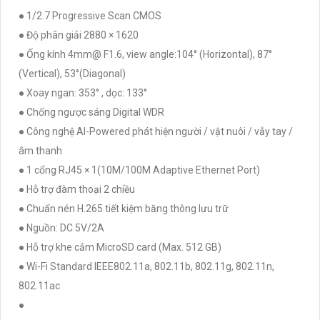
● 1/2.7 Progressive Scan CMOS
● Độ phân giải 2880 × 1620
● Ống kính 4mm@ F1.6, view angle:104° (Horizontal), 87°
(Vertical), 53°(Diagonal)
● Xoay ngan: 353° , dọc: 133°
● Chống ngược sáng Digital WDR
● Công nghệ AI-Powered phát hiện người / vật nuôi / vẫy tay /
âm thanh
● 1 cổng RJ45 × 1(10M/100M Adaptive Ethernet Port)
● Hỗ trợ đàm thoại 2 chiều
● Chuẩn nén H.265 tiết kiệm băng thông lưu trữ
● Nguồn: DC 5V/2A
● Hỗ trợ khe cắm MicroSD card (Max. 512 GB)
● Wi-Fi Standard IEEE802.11a, 802.11b, 802.11g, 802.11n,
802.11ac
●