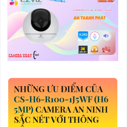
NHỮNG ƯU ĐIỂM CỦA
CS-H6-R100-1J5WF (H6
5MP)
CAMERA AN NINH
SẮC NÉT VỚI THÔNG