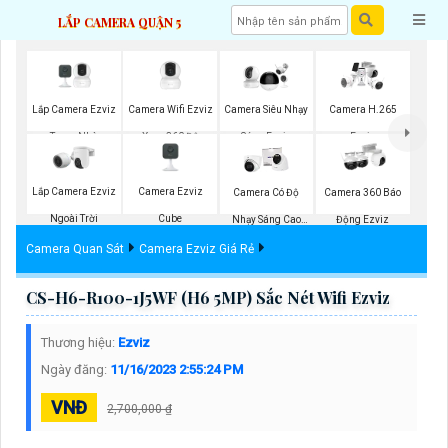
LẮP CAMERA QUẬN 5
Lắp Camera Ezviz
Camera Wifi Ezviz
Camera Siêu Nhạy
Camera H.265
Trong Nhà
Xoay 360 Độ
Sáng Ezviz
Ezviz
Lắp Camera Ezviz
Camera Ezviz
Camera Có Độ
Camera 360 Báo
Ngoài Trời
Cube
Nhạy Sáng Cao
Động Ezviz
Kbvision
Camera Quan Sát
Camera Ezviz Giá Rẻ
CS-H6-R100-1J5WF (H6 5MP) Sắc Nét Wifi Ezviz
Thương hiệu:
Ezviz
Ngày đăng:
11/16/2023 2:55:24 PM
VNĐ
2,700,000 ₫