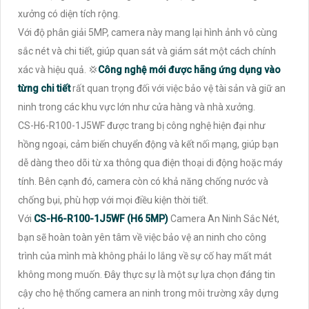
xưởng có diện tích rộng.
Với độ phân giải 5MP, camera này mang lại hình ảnh vô cùng
sắc nét và chi tiết, giúp quan sát và giám sát một cách chính
xác và hiệu quả. 💢
Công nghệ mới được hãng ứng dụng vào
từng chi tiết
rất quan trọng đối với việc bảo vệ tài sản và giữ an
ninh trong các khu vực lớn như cửa hàng và nhà xưởng.
CS-H6-R100-1J5WF được trang bị công nghệ hiện đại như
hồng ngoại, cảm biến chuyển động và kết nối mạng, giúp bạn
dễ dàng theo dõi từ xa thông qua điện thoại di động hoặc máy
tính. Bên cạnh đó, camera còn có khả năng chống nước và
chống bụi, phù hợp với mọi điều kiện thời tiết.
Với
CS-H6-R100-1J5WF (H6 5MP)
Camera An Ninh Sắc Nét,
bạn sẽ hoàn toàn yên tâm về việc bảo vệ an ninh cho công
trình của mình mà không phải lo lắng về sự cố hay mất mát
không mong muốn. Đây thực sự là một sự lựa chọn đáng tin
cậy cho hệ thống camera an ninh trong môi trường xây dựng