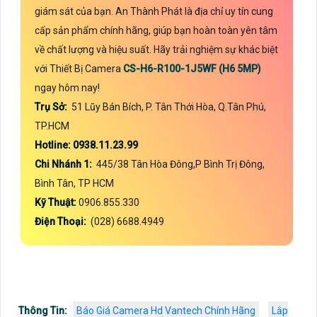
giám sát của bạn. An Thành Phát là địa chỉ uy tín cung
cấp sản phẩm chính hãng, giúp bạn hoàn toàn yên tâm
về chất lượng và hiệu suất. Hãy trải nghiệm sự khác biệt
với Thiết Bị Camera
CS-H6-R100-1J5WF (H6 5MP)
ngay hôm nay!
Trụ Sở:
51 Lũy Bán Bích, P. Tân Thới Hòa, Q.Tân Phú,
TP.HCM
Hotline: 0938.11.23.99
Chi Nhánh 1:
445/38 Tân Hòa Đông,P Bình Trị Đông,
Bình Tân, TP HCM
Kỹ Thuật:
0906.855.330
Điện Thoại:
(028) 6688.4949
Thông Tin:
Báo Giá Camera Hd Vantech Chính Hãng
Lắp