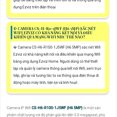
dụng Ezviz trên điện thoại.
☪ CAMERA CS-H-R0-1JWF (H6 5MP) SẮC NÉT
WIFI EZVIZ CÓ KHẢ NĂNG KẾT NỐI VÀ ĐIỀU
KHIỂN QUA MẠNG WIFI NHƯ THẾ NÀO?
💎 Camera CS-H6-R100-1J5WF (H6 5MP) sắc nét Wifi
Ezviz có khả năng kết nối và điều khiển qua mạng Wifi
bằng ứng dụng Ezviz Home. Người dùng có thể thiết
lập và quản lý camera thông qua kết nối Wifi, xem trực
tiếp, ghi lại và tương tác từ xa thông qua điện thoại di
động hoặc máy tính, tiện lợi và linh hoạt.
Camera IP Wifi
CS-H6-R100-1J5WF (H6 5MP)
là một sản
phẩm chất lượng với độ phân giải lên đến 5.0 megapixel, phù