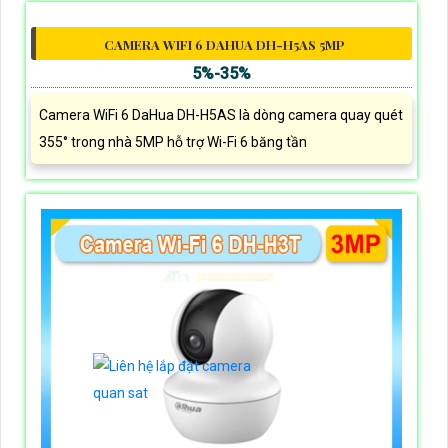
CAMERA WIFI 6 DAHUA DH-H5AS 5MP
5%-35%
Camera WiFi 6 DaHua DH-H5AS là dòng camera quay quét
355° trong nhà 5MP hỗ trợ Wi-Fi 6 băng tần