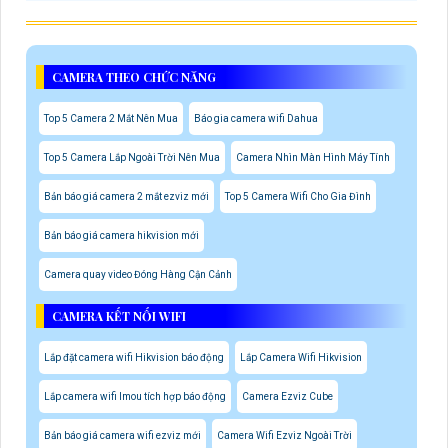
CAMERA THEO CHỨC NĂNG
Top 5 Camera 2 Mắt Nên Mua
Báo gia camera wifi Dahua
Top 5 Camera Lắp Ngoài Trời Nên Mua
Camera Nhìn Màn Hình Máy Tính
Bản báo giá camera 2 mắt ezviz mới
Top 5 Camera Wifi Cho Gia Đình
Bản báo giá camera hikvision mới
Camera quay video Đóng Hàng Cận Cảnh
CAMERA KẾT NỐI WIFI
Lắp đặt camera wifi Hikvision báo động
Lắp Camera Wifi Hikvision
Lắp camera wifi Imou tích hợp báo động
Camera Ezviz Cube
Bản báo giá camera wifi ezviz mới
Camera Wifi Ezviz Ngoài Trời