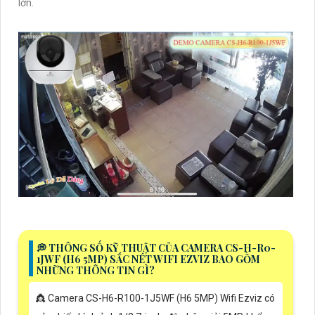
lớn.
️💭 THÔNG SỐ KỸ THUẬT CỦA CAMERA CS-H-R0-
1JWF (H6 5MP) SẮC NÉT WIFI EZVIZ BAO GỒM
NHỮNG THÔNG TIN GÌ?
👸 Camera CS-H6-R100-1J5WF (H6 5MP) Wifi Ezviz có