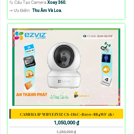
🔩 Cấu Tạo Camera
Xoay 360.
️⇝ Ưu Điểm :
Thu Âm Và Loa.
CAMERA IP WIFI EZVIZ CS-H6C-R100-8B4WF 2K+
1,050,000 ₫
1,250,000 ₫