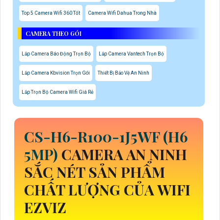
Top 5 Camera Wifi 360 Tốt
Camera Wifi Dahua Trong Nhà
CAMERA THEO GÓI
Lắp Camera Báo Động Trọn Bộ
Lắp Camera Vantech Trọn Bộ
Lắp Camera Kbvision Trọn Gói
Thiết Bị Bảo Vệ An Ninh
Lắp Trọn Bộ Camera Wifi Giá Rẻ
CS-H6-R100-1J5WF (H6
5MP)
CAMERA AN NINH
SẮC NÉT SẢN PHẨM
CHẤT LƯỢNG CỦA WIFI
EZVIZ