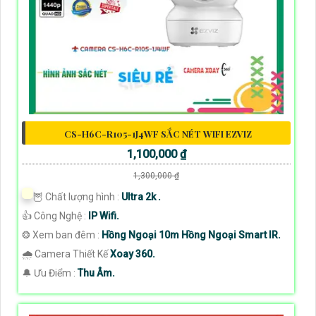
CS-H6C-R105-1J4WF SẮC NÉT WIFI EZVIZ
1,100,000 ₫
1,300,000 ₫
🦉 Chất lượng hình :
Ultra 2k .
👍 Công Nghệ :
IP Wifi.
❂ Xem ban đêm :
Hồng Ngoại 10m Hồng Ngoại Smart IR.
🌧️ Camera Thiết Kế
Xoay 360.
️🔔 Ưu Điểm :
Thu Âm.