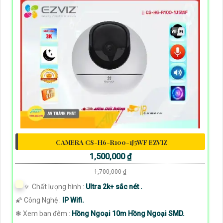
CAMERA CS-H6-R100-1J5WF EZVIZ
1,500,000 ₫
1,700,000 ₫
🔅 Chất lượng hình :
Ultra 2k+ sắc nét .
🌠 Công Nghệ :
IP Wifi.
❃ Xem ban đêm :
Hồng Ngoại 10m Hồng Ngoại SMD.