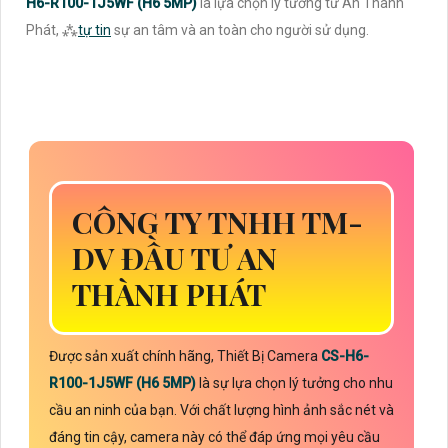
H6-R100-1J5WF (H6 5MP)
là lựa chọn lý tưởng từ An Thành
Phát, ⁂
tự tin
sự an tâm và an toàn cho người sử dụng.
CÔNG TY TNHH TM-
DV ĐẦU TƯ AN
THÀNH PHÁT
Được sản xuất chính hãng, Thiết Bị Camera
CS-H6-
R100-1J5WF (H6 5MP)
là sự lựa chọn lý tưởng cho nhu
cầu an ninh của bạn. Với chất lượng hình ảnh sắc nét và
đáng tin cậy, camera này có thể đáp ứng mọi yêu cầu