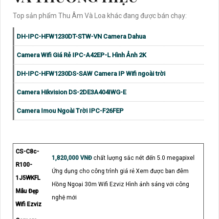
Top sản phẩm Thu Âm Và Loa khác đang được bán chạy:
DH-IPC-HFW1230DT-STW-VN Camera Dahua
Camera Wifi Giá Rẻ IPC-A42EP-L Hình Ảnh 2K
DH-IPC-HFW1230DS-SAW Camera IP Wifi ngoài trời
Camera Hikvision DS-2DE3A404IWG-E
Camera Imou Ngoài Trời IPC-F26FEP
CS-C8c-
1,820,000 VNĐ
chất lượng sắc nét đến 5.0 megapixel
R100-
Ứng dụng cho công trình giá rẻ Xem được ban đêm
1J5WKFL
Hồng Ngoại 30m Wifi Ezviz Hình ảnh sáng với công
Mẫu Đẹp
nghệ mới
Wifi Ezviz