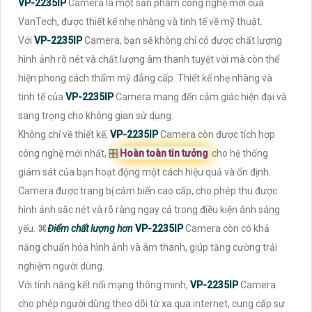
VP-2235IP
Camera là một sản phẩm công nghệ mới của
VanTech, được thiết kế nhẹ nhàng và tinh tế về mỹ thuật.
Với
VP-2235IP
Camera, bạn sẽ không chỉ có được chất lượng
hình ảnh rõ nét và chất lượng âm thanh tuyệt vời mà còn thể
hiện phong cách thẩm mỹ đẳng cấp. Thiết kế nhẹ nhàng và
tinh tế của
VP-2235IP
Camera mang đến cảm giác hiện đại và
sang trọng cho không gian sử dụng.
Không chỉ về thiết kế,
VP-2235IP
Camera còn được tích hợp
công nghệ mới nhất, 🎛
Hoàn toàn tin tưởng
cho hệ thống
giám sát của bạn hoạt động một cách hiệu quả và ổn định.
Camera được trang bị cảm biến cao cấp, cho phép thu được
hình ảnh sắc nét và rõ ràng ngay cả trong điều kiện ánh sáng
yếu. ⌘
Điểm chất lượng hơn
VP-2235IP
Camera còn có khả
năng chuẩn hóa hình ảnh và âm thanh, giúp tăng cường trải
nghiệm người dùng.
Với tính năng kết nối mạng thông minh,
VP-2235IP
Camera
cho phép người dùng theo dõi từ xa qua internet, cung cấp sự