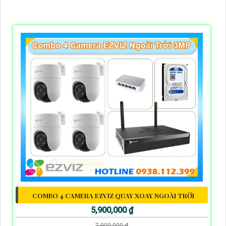
COMBO 4 CAMERA EZVIZ QUAY XOAY NGOÀI TRỜI
5,900,000 ₫
7,000,000 ₫