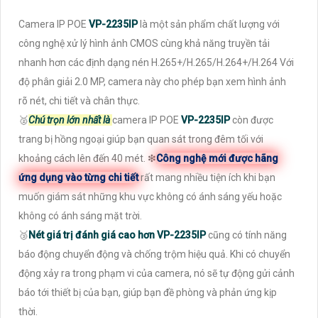
Camera IP POE
VP-2235IP
là một sản phẩm chất lượng với
công nghệ xử lý hình ảnh CMOS cùng khả năng truyền tải
nhanh hơn các định dạng nén H.265+/H.265/H.264+/H.264 Với
độ phân giải 2.0 MP, camera này cho phép bạn xem hình ảnh
rõ nét, chi tiết và chân thực.
️🥈
Chú trọn lớn nhất là
camera IP POE
VP-2235IP
còn được
trang bị hồng ngoại giúp bạn quan sát trong đêm tối với
khoảng cách lên đến 40 mét. ❇
Công nghệ mới được hãng
ứng dụng vào từng chi tiết
rất mang nhiều tiện ích khi bạn
muốn giám sát những khu vực không có ánh sáng yếu hoặc
không có ánh sáng mặt trời.
🥉
Nét giá trị đánh giá cao hơn
VP-2235IP
cũng có tính năng
báo động chuyển động và chống trộm hiệu quả. Khi có chuyển
động xảy ra trong phạm vi của camera, nó sẽ tự động gửi cảnh
báo tới thiết bị của bạn, giúp bạn đề phòng và phản ứng kịp
thời.