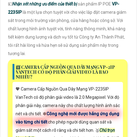
💴
Nhận xét những ưu điểm của thiết bị
sản phẩm IP POE
VP-
2235IP
là một lựa chọn tuyệt vời cho việc lắp đặt camera giám
sát trong môi trường văn phòng, cửa hàng hoặc công sở. Với
chất lượng hình ảnh tuyệt vời, tính năng thông minh, khả năng
tiết kiệm dung lượng và dịch vụ tốt từ Công ty An Thành Phát,
tôi rất hài lòng và hứa hẹn sẽ sử dụng sản phẩm này trong
tương lai.
📨 CAMERA CẤP NGUỒN QUA DÂY MẠNG VP-2IP
VANTECH CÓ ĐỘ PHÂN GIẢI VIDEO LÀ BAO
NHIÊU?
💖 Camera Cấp Nguồn Qua Dây Mạng VP-2235IP
VanTech có độ phân giải video là 2.0 Megapixel. Với độ
phân giải này, camera này cho chất lượng hình ảnh sắc
nét và chi tiết. ❇
Công nghệ mới được hãng ứng dụng
vào từng chi tiết
cho phép người dùng quan sát và
giám sát một cách rõ ràng và chi tiết hơn. ️🥈
Chú trọn