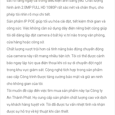
sát rõ ràng ngay cả trong điều kiện ánh sáng yếu. Chất lượng
hình ảnh 2.0MP FULL HD 1080P rất sắc nét và chân thực, cho
phép tôi nhìn rõ mọi chi tiết.
Sản phẩm IP POE giúp tối ưu hóa cài đặt, tiết kiệm thời gian và
công sức. Việc không cần sử dụng dây điện riêng biệt cũng giúp
tôi dễ dàng lắp đặt camera ở bất kỳ vị trí nào trong văn phòng,
cửa hàng hoặc công sở.
Chất lượng vượt trội hơn cả tính năng báo động chuyển động
của camera này rất mang nhiều tiện ích. Tôi có thể được cảnh
báo ngay lập tức qua điện thoại khi có sự di chuyển đột ngột
trong khu vực giám sát. Cộng nghệ tích hợp trong sản phẩm
cao cấp Công trình Được tăng cường bảo mật và giữ an ninh
cho không gian của tôi.
Tôi muốn đề cập đến việc tìm mua sản phẩm này tại Công ty
An Thành Phát. Họ cung cấp sản phẩm chất lượng cao với dịch
vụ khách hàng tuyệt vời. Tôi đã được tư vấn nhiệt tình và nhận
được sự hỗ trợ về kỹ thuật khi cần thiết.