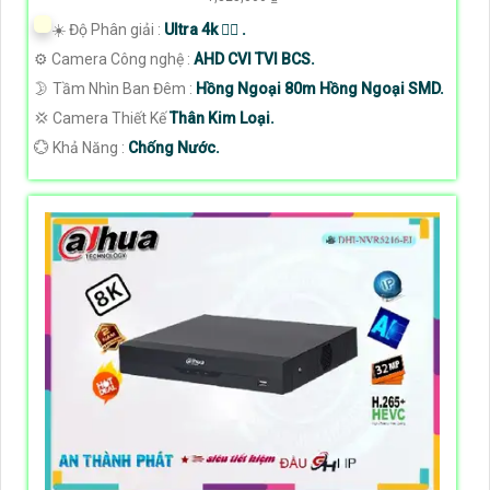
☀️ Độ Phân giải :
Ultra 4k 👍🏾 .
⚙ Camera Công nghệ :
AHD CVI TVI BCS.
🌛 Tầm Nhìn Ban Đêm :
Hồng Ngoại 80m Hồng Ngoại SMD.
💢 Camera Thiết Kế
Thân Kim Loại.
️💮 Khả Năng :
Chống Nước.