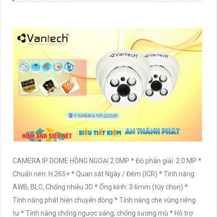
CAMERA IP DOME HỒNG NGOẠI 2.0MP * Độ phân giải: 2.0 MP *
Chuẩn nén: H.265+ * Quan sát Ngày / Đêm (ICR) * Tính năng:
AWB, BLC, Chống nhiễu 3D * Ống kính: 3.6mm (tùy chọn) *
Tính năng phát hiện chuyển động * Tính năng che vùng riêng
tư * Tính năng chống ngược sáng, chống sương mù * Hỗ trợ