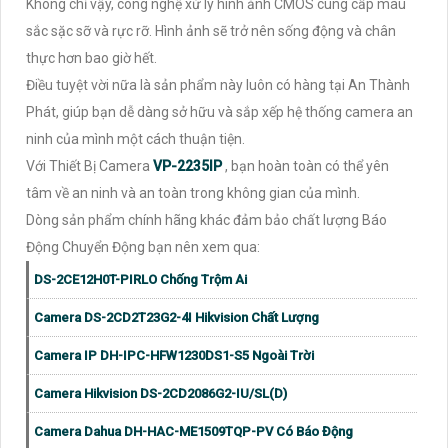
Không chỉ vậy, công nghệ xử lý hình ảnh CMOS cung cấp màu
sắc sặc sỡ và rực rỡ. Hình ảnh sẽ trở nên sống động và chân
thực hơn bao giờ hết.
Điều tuyệt vời nữa là sản phẩm này luôn có hàng tại An Thành
Phát, giúp bạn dễ dàng sở hữu và sắp xếp hệ thống camera an
ninh của mình một cách thuận tiện.
Với Thiết Bị Camera
VP-2235IP
, bạn hoàn toàn có thể yên
tâm về an ninh và an toàn trong không gian của mình.
Dòng sản phẩm chính hãng khác đảm bảo chất lượng Báo
Động Chuyển Động bạn nên xem qua:
DS-2CE12H0T-PIRLO Chống Trộm Ai
Camera DS-2CD2T23G2-4I Hikvision Chất Lượng
Camera IP DH-IPC-HFW1230DS1-S5 Ngoài Trời
Camera Hikvision DS-2CD2086G2-IU/SL(D)
Camera Dahua DH-HAC-ME1509TQP-PV Có Báo Động