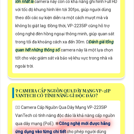
lớn nhất là
camera này còn có khả năng ghi hình Full HD
với tốc độ khung hình lên tới 30fps, giúp người dùng
theo dõi các sự kiện diễn ra một cách mượt mà và
không bị giật lag. Đồng thời, VP-2235IP cũng hỗ trợ
công nghệ đèn hồng ngoại thông minh, giúp quan sát
trong tối đa khoảng cách xa đến 30m. Ω
Đánh giá tổng
quan hết những thông số
camera này là một lựa chọn
tốt cho việc giám sát và bảo vệ khu vực trong nhà và
ngoài trời.
❔ CAMERA CẤP NGUỒN QUA DÂY MẠNG VP-2IP
VANTECH CÓ TÍNH NĂNG GÌ ĐỘC ĐÁO?
🙆‍♀️ Camera Cấp Nguồn Qua Dây Mạng VP-2235IP
VanTech có tính năng độc đáo là khả năng cấp nguồn
qua dây mạng (PoE). ❇
Công nghệ mới được hãng
ứng dụng vào từng chi tiết
cho phép người dùng