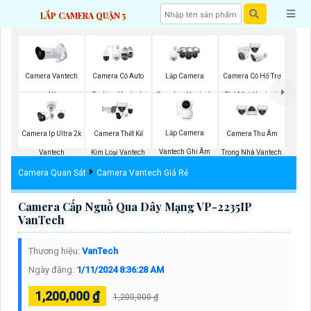
LẮP CAMERA QUẬN 5
Camera Vantech
Camera Có Auto
Lắp Camera
Camera Có Hổ Trợ
4K
Traking Vantech
Speedom Vantech
Thẻ Nhớ Vantech
Lắp Camera
Camera Ip Ultra 2k
Camera Thết Kế
Camera Thu Âm
Vantech Ghi Âm
Vantech
Kim Loại Vantech
Trong Nhà Vantech
Camera Quan Sát
Camera Vantech Giá Rẻ
Camera Cấp Nguồ Qua Dây Mạng VP-2235IP
VanTech
Thương hiệu:
VanTech
Ngày đăng:
1/11/2024 8:36:28 AM
1,200,000 ₫
1,200,000 ₫