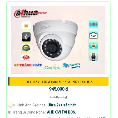
DH-HAC-HDW1500MP SẮC NÉT DAHUA
945,000 ₫
1,350,000 ₫
🔆 Hình Ảnh Sắc nét :
Ultra 2k+ sắc nét .
®️ Trang Bị Công Nghệ :
AHD CVI TVI BCS.