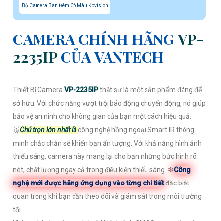
Bộ Camera Ban Đêm Có Màu Kbvision
CAMERA CHÍNH HÃNG
VP-
2235IP
CỦA VANTECH
Thiết Bị Camera
VP-2235IP
thật sự là một sản phẩm đáng để
sở hữu. Với chức năng vượt trội báo động chuyển động, nó giúp
bảo vệ an ninh cho không gian của bạn một cách hiệu quả.
️🥈
Chú trọn lớn nhất là
công nghệ hồng ngoại Smart IR thông
minh chắc chắn sẽ khiến bạn ấn tượng. Với khả năng hình ảnh
thiếu sáng, camera này mang lại cho bạn những bức hình rõ
nét, chất lượng ngay cả trong điều kiện thiếu sáng. ❇
Công
nghệ mới được hãng ứng dụng vào từng chi tiết
đặc biệt
quan trọng khi bạn cần theo dõi và giám sát trong môi trường
tối.