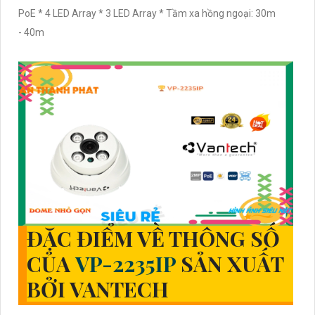
PoE * 4 LED Array * 3 LED Array * Tầm xa hồng ngoại: 30m
- 40m
ĐẶC ĐIỂM VỀ THÔNG SỐ
CỦA
VP-2235IP
SẢN XUẤT
BỞI VANTECH