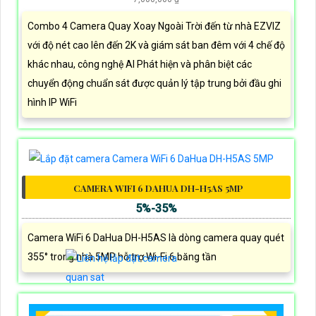
Combo 4 Camera Quay Xoay Ngoài Trời đến từ nhà EZVIZ
với độ nét cao lên đến 2K và giám sát ban đêm với 4 chế độ
khác nhau, công nghệ AI Phát hiện và phân biệt các
chuyển động chuẩn sát được quản lý tập trung bởi đầu ghi
hình IP WiFi
CAMERA WIFI 6 DAHUA DH-H5AS 5MP
5%-35%
Camera WiFi 6 DaHua DH-H5AS là dòng camera quay quét
355° trong nhà 5MP hỗ trợ Wi-Fi 6 băng tần