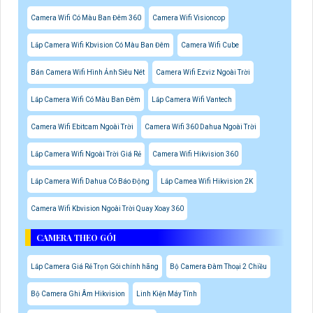
Camera Wifi Có Màu Ban Đêm 360
Camera Wifi Visioncop
Lắp Camera Wifi Kbvision Có Màu Ban Đêm
Camera Wifi Cube
Bán Camera Wifi Hình Ảnh Siêu Nét
Camera Wifi Ezviz Ngoài Trời
Lắp Camera Wifi Có Màu Ban Đêm
Lắp Camera Wifi Vantech
Camera Wifi Ebitcam Ngoài Trời
Camera Wifi 360 Dahua Ngoài Trời
Lắp Camera Wifi Ngoài Trời Giá Rẻ
Camera Wifi Hikvision 360
Lắp Camera Wifi Dahua Có Báo Động
Lắp Camea Wifi Hikvision 2K
Camera Wifi Kbvision Ngoài Trời Quay Xoay 360
CAMERA THEO GÓI
Lắp Camera Giá Rẻ Trọn Gói chính hãng
Bộ Camera Đàm Thoại 2 Chiều
Bộ Camera Ghi Âm Hikvision
Linh Kiện Máy Tính