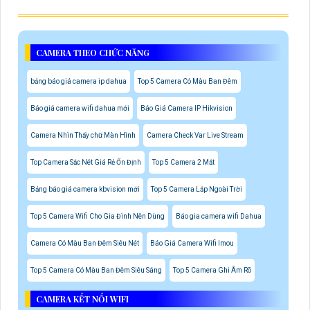
CAMERA THEO CHỨC NĂNG
bảng báo giá camera ip dahua
Top 5 Camera Có Màu Ban Đêm
Báo giá camera wifi dahua mới
Báo Giá Camera IP Hikvision
Camera Nhìn Thấy chữ Màn Hình
Camera Check Var Live Stream
Top Camera Sắc Nét Giá Rẻ Ổn Định
Top 5 Camera 2 Mắt
Bảng báo giá camera kbvision mới
Top 5 Camera Lắp Ngoài Trời
Top 5 Camera Wifi Cho Gia Đình Nên Dùng
Báo gia camera wifi Dahua
Camera Có Màu Ban Đêm Siêu Nét
Báo Giá Camera Wifi Imou
Top 5 Camera Có Màu Ban Đêm Siêu Sáng
Top 5 Camera Ghi Âm Rõ
CAMERA KẾT NỐI WIFI