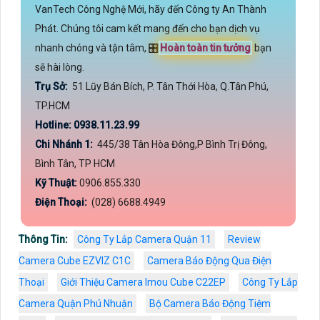
VanTech Công Nghệ Mới, hãy đến Công ty An Thành
Phát. Chúng tôi cam kết mang đến cho bạn dịch vụ
nhanh chóng và tận tâm, 🎛
Hoàn toàn tin tưởng
bạn
sẽ hài lòng.
Trụ Sở:
51 Lũy Bán Bích, P. Tân Thới Hòa, Q.Tân Phú,
TP.HCM
Hotline: 0938.11.23.99
Chi Nhánh 1:
445/38 Tân Hòa Đông,P Bình Trị Đông,
Bình Tân, TP HCM
Kỹ Thuật:
0906.855.330
Điện Thoại:
(028) 6688.4949
Thông Tin:
Công Ty Lắp Camera Quận 11
Review
Camera Cube EZVIZ C1C
Camera Báo Động Qua Điện
Thoại
Giới Thiệu Camera Imou Cube C22EP
Công Ty Lắp
Camera Quận Phú Nhuận
Bộ Camera Báo Động Tiệm