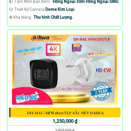
🌔 Tầm Nhìn Ban Đêm :
Hồng Ngoại 30m Hồng Ngoại SMD.
🎲 Thiết Kế Camera
Dome Kim Loại.
️✤ Khả Năng :
Thu hình Chất Lượng.
DH-HAC-HFW1800TLP SẮC NÉT DAHUA
1,250,000 ₫
1,825,000 ₫