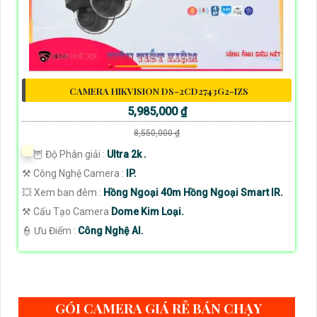
CAMERA HIKVISION DS-2CD2743G2-IZS
5,985,000 ₫
8,550,000 ₫
🦉 Độ Phân giải :
Ultra 2k .
⚒ Công Nghệ Camera :
IP.
💥 Xem ban đêm :
Hồng Ngoại 40m Hồng Ngoại Smart IR.
⚒ Cấu Tạo Camera
Dome Kim Loại.
️👮 Ưu Điểm :
Công Nghệ AI.
GÓI CAMERA GIÁ RẺ BÁN CHẠY