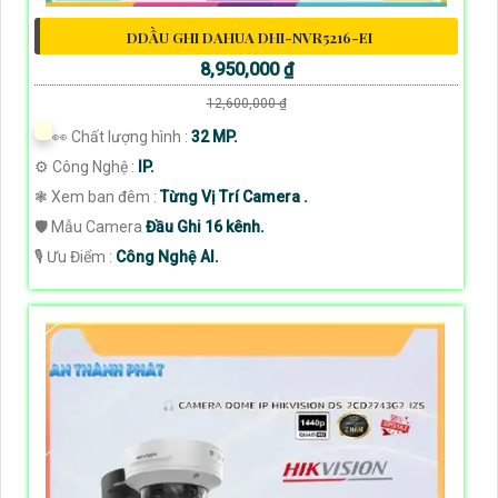
DDẦU GHI DAHUA DHI-NVR5216-EI
8,950,000 ₫
12,600,000 ₫
️👀 Chất lượng hình :
32 MP.
⚙ Công Nghệ :
IP.
❃ Xem ban đêm :
Từng Vị Trí Camera .
🛡 Mẫu Camera
Đầu Ghi 16 kênh.
️🎙 Ưu Điểm :
Công Nghệ AI.