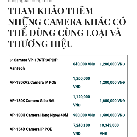
hồng ngoại thông minh.
THAM KHẢO THÊM
NHỮNG CAMERA KHÁC CÓ
THỂ DÙNG CÙNG LOẠI VÀ
THƯƠNG HIỆU
✅ Camera VP-176TP|AP|CP
840,000 VNĐ
1,200,000 VNĐ
VanTech
1,200,000
VP-180KV2 Camera IP POE
1,200,000 VNĐ
VNĐ
1,120,000
VP-180K Camera Siêu Nét
1,600,000 VNĐ
VNĐ
VP-180H Camera Hồng Ngoại 40M
980,000 VNĐ
1,400,000 VNĐ
7,240,100
10,343,000
VP-154D Camera IP POE
VNĐ
VNĐ