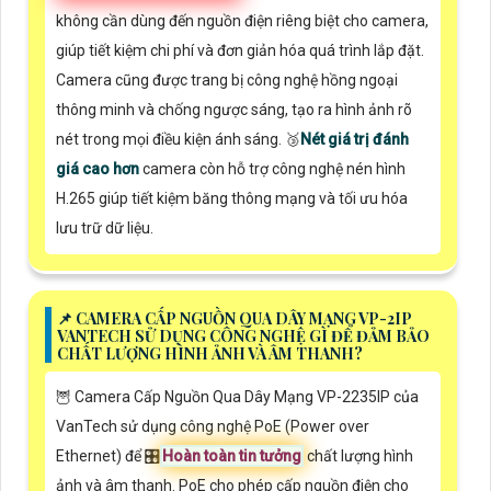
không cần dùng đến nguồn điện riêng biệt cho camera,
giúp tiết kiệm chi phí và đơn giản hóa quá trình lắp đặt.
Camera cũng được trang bị công nghệ hồng ngoại
thông minh và chống ngược sáng, tạo ra hình ảnh rõ
nét trong mọi điều kiện ánh sáng. 🥉
Nét giá trị đánh
giá cao hơn
camera còn hỗ trợ công nghệ nén hình
H.265 giúp tiết kiệm băng thông mạng và tối ưu hóa
lưu trữ dữ liệu.
📌 CAMERA CẤP NGUỒN QUA DÂY MẠNG VP-2IP
VANTECH SỬ DỤNG CÔNG NGHỆ GÌ ĐỂ ĐẢM BẢO
CHẤT LƯỢNG HÌNH ẢNH VÀ ÂM THANH?
🦉 Camera Cấp Nguồn Qua Dây Mạng VP-2235IP của
VanTech sử dụng công nghệ PoE (Power over
Ethernet) để 🎛
Hoàn toàn tin tưởng
chất lượng hình
ảnh và âm thanh. PoE cho phép cấp nguồn điện cho