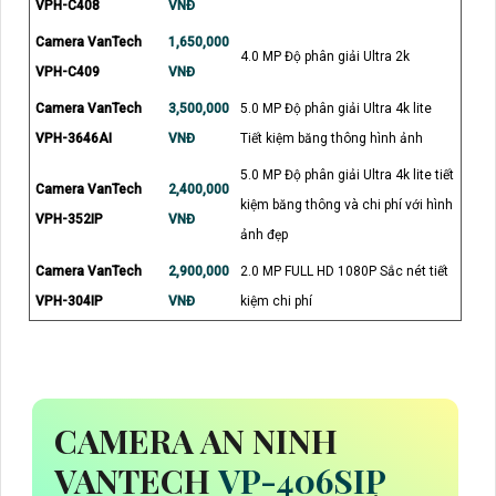
VPH-C408
VNĐ
Camera VanTech
1,650,000
4.0 MP Độ phân giải Ultra 2k
VPH-C409
VNĐ
Camera VanTech
3,500,000
5.0 MP Độ phân giải Ultra 4k lite
VPH-3646AI
VNĐ
Tiết kiệm băng thông hình ảnh
5.0 MP Độ phân giải Ultra 4k lite tiết
Camera VanTech
2,400,000
kiệm băng thông và chi phí với hình
VPH-352IP
VNĐ
ảnh đẹp
Camera VanTech
2,900,000
2.0 MP FULL HD 1080P Sắc nét tiết
VPH-304IP
VNĐ
kiệm chi phí
CAMERA AN NINH
VANTECH
VP-406SIP