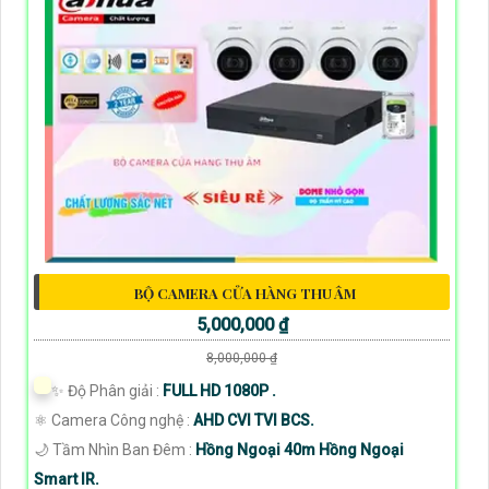
BỘ CAMERA CỬA HÀNG THU ÂM
5,000,000 ₫
8,000,000 ₫
✨ Độ Phân giải :
FULL HD 1080P .
⚛️ Camera Công nghệ :
AHD CVI TVI BCS.
🌙 Tầm Nhìn Ban Đêm :
Hồng Ngoại 40m Hồng Ngoại
Smart IR.