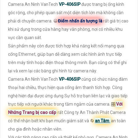
Camera An Ninh VanTech
VP-406SIP
được trang bị ống kính
góc rộng, cho phép quan sát một diện tích lớn mà không cần
phải di chuyển camera. 😀
Điểm nhấn ấn tượng là
rất giá trị cao
khi sử dụng trong cửa hàng hay văn phòng, nơi có nhiều khu
vực cần quan sát.
Sản phẩm này còn được tích hợp khả năng kết nối mạng qua
cổng Ethernet, giúp bạn dễ dàng xem các hình ảnh trực tiếp
trên máy tính hoặc điện thoại thông minh. Bạn cũng có thể ghi
lại và xem lại các băng ghi hình từ camera này.
Camera An Ninh VanTech
VP-406SIP
cũng có chức năng đàm
thoại hai chiều, thực hiện qua cổng âm thanh tích hợp. Công
nghệ hiện đại được ứng dụng Sự hỗ trợ bạn liên lạc và giao tiếp
trực tiếp với người khác trong tầm ngắm của camera. 🎛
Với
Những Trang bị cao cấp
rất Công ty An Thành Phát Camera
có thể nhận biết khi bạn muốn giám sát và 🔄
an Tâm
an toàn
cho gia đình hoặc nhân viên.
Với các tính năng cao cấp và thiết kế nhỏ gọn, Camera An Ninh