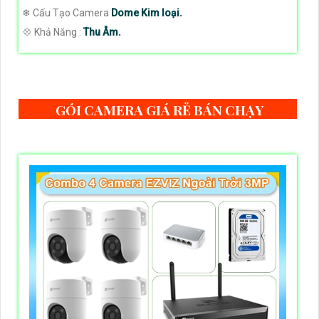
❄ Cấu Tạo Camera
Dome Kim loại.
️💠 Khả Năng :
Thu Âm.
GÓI CAMERA GIÁ RẺ BÁN CHẠY