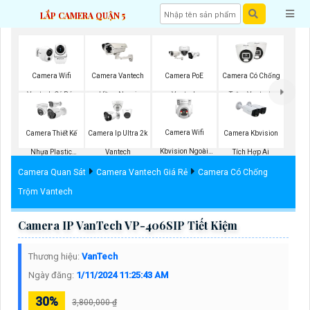
LẮP CAMERA QUẬN 5
Camera PoE
Camera Wifi
Camera Vantech
Camera Có Chống
Vantech
Vantech Có Báo
Hồng Ngoại
Trộm Vantech
Động
Camera Wifi
Camera Thiết Kế
Camera Ip Ultra 2k
Camera Kbvision
Kbvision Ngoài
Nhựa Plastic
Vantech
Tích Hợp Ai
Trời 360
Vantech
Camera Quan Sát
Camera Vantech Giá Rẻ
Camera Có Chống
Trộm Vantech
Camera IP VanTech VP-406SIP Tiết Kiệm
Thương hiệu:
VanTech
Ngày đăng:
1/11/2024 11:25:43 AM
30%
3,800,000 ₫