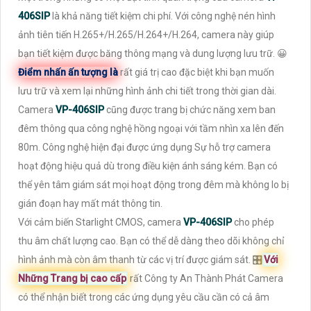
406SIP
là khả năng tiết kiệm chi phí. Với công nghệ nén hình
ảnh tiên tiến H.265+/H.265/H.264+/H.264, camera này giúp
bạn tiết kiệm được băng thông mạng và dung lượng lưu trữ. 😀
Điểm nhấn ấn tượng là
rất giá trị cao đặc biệt khi bạn muốn
lưu trữ và xem lại những hình ảnh chi tiết trong thời gian dài.
Camera
VP-406SIP
cũng được trang bị chức năng xem ban
đêm thông qua công nghệ hồng ngoại với tầm nhìn xa lên đến
80m. Công nghệ hiện đại được ứng dụng Sự hỗ trợ camera
hoạt động hiệu quả dù trong điều kiện ánh sáng kém. Bạn có
thể yên tâm giám sát mọi hoạt động trong đêm mà không lo bị
gián đoạn hay mất mát thông tin.
Với cảm biến Starlight CMOS, camera
VP-406SIP
cho phép
thu âm chất lượng cao. Bạn có thể dễ dàng theo dõi không chỉ
hình ảnh mà còn âm thanh từ các vị trí được giám sát. 🎛
Với
Những Trang bị cao cấp
rất Công ty An Thành Phát Camera
có thể nhận biết trong các ứng dụng yêu cầu cần có cả âm