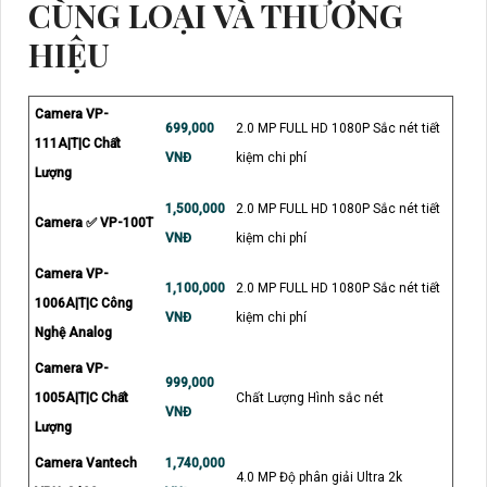
CÙNG LOẠI VÀ THƯƠNG
HIỆU
Camera VP-
699,000
2.0 MP FULL HD 1080P Sắc nét tiết
111A|T|C Chất
VNĐ
kiệm chi phí
Lượng
1,500,000
2.0 MP FULL HD 1080P Sắc nét tiết
Camera ✅ VP-100T
VNĐ
kiệm chi phí
Camera VP-
1,100,000
2.0 MP FULL HD 1080P Sắc nét tiết
1006A|T|C Công
VNĐ
kiệm chi phí
Nghệ Analog
Camera VP-
999,000
1005A|T|C Chất
Chất Lượng Hình sắc nét
VNĐ
Lượng
Camera Vantech
1,740,000
4.0 MP Độ phân giải Ultra 2k