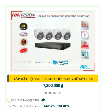
LẮP ĐẶT BỘ CAMERA CHO TIỆM VÀNG ĐỘ NÉT CAO
7,200,000 ₫
8,200,000 ₫
💯 Chất lượng hình :
3k .
🕉️ Công Nghệ Sử Dụng :
AHD CVI TVI BCS.