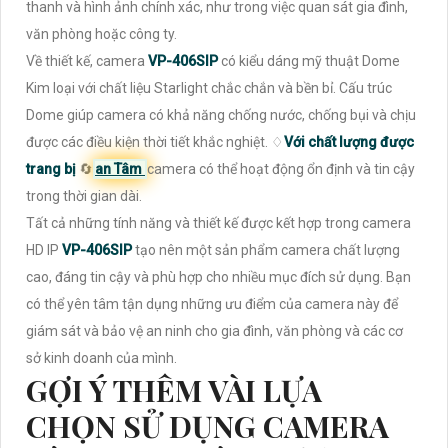
thanh và hình ảnh chính xác, như trong việc quan sát gia đình,
văn phòng hoặc công ty.
Về thiết kế, camera
VP-406SIP
có kiểu dáng mỹ thuật Dome
Kim loại với chất liệu Starlight chắc chắn và bền bỉ. Cấu trúc
Dome giúp camera có khả năng chống nước, chống bụi và chịu
được các điều kiện thời tiết khắc nghiệt. ♢
Với chất lượng được
trang bị
🔄
an Tâm
camera có thể hoạt động ổn định và tin cậy
trong thời gian dài.
Tất cả những tính năng và thiết kế được kết hợp trong camera
HD IP
VP-406SIP
tạo nên một sản phẩm camera chất lượng
cao, đáng tin cậy và phù hợp cho nhiều mục đích sử dụng. Bạn
có thể yên tâm tận dụng những ưu điểm của camera này để
giám sát và bảo vệ an ninh cho gia đình, văn phòng và các cơ
sở kinh doanh của mình.
GỢI Ý THÊM VÀI LỰA
CHỌN SỬ DỤNG CAMERA