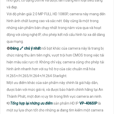
nhỏ gọn, có dạng Dome và được làm bằng kim loại siêu sáng
và đẹp.
Với độ phân giải 2.0 MP FULL HD 1080P, camera này mang đến
hình ảnh chất lượng cao và sắc nét. Đây cũng là một trong
những sản phẩm bán chạy nhất trong năm vừa qua và hoạt
động với công nghệ IP, cho phép kết nối cấu hình từ xa dễ dàng
qua mạng.
🌚
Đáng 🔗 chú ý nhất
nổi bật khác của camera này là trang bị
chức năng thu âm tiên nghi, vượt trội hơn CMOS trong việc tái
hiện màu sắc rực rỡ. Không chỉ vậy, camera cũng cho phép tải
hình ảnh nhanh hơn với sự hỗ trợ của các chuẩn mã hóa
H.265+/H.265/H.264+/H.264 Starlight.
Một ưu điểm khác của sản phẩm này chính là giá hấp dẫn,
được bán với mức giá rẻ, và được bảo hành chính hãng tại An
Thành Phát, một đơn vị uy tín trong lĩnh vực camera an ninh.
🎼️
Tổng hợp lại những ưu điểm
sản phẩm HD IP
VP-406SIP
là
một sự lựa chọn tốt cho những ai đang tìm kiếm một camera