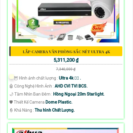
LẮP CAMERA VĂN PHÒNG SẮC NÉT ULTRA 4K
5,311,200 ₫
7,340,000 ₫
🦉 Hình ảnh chất lượng :
Ultra 4k 👍🏾 .
🤖️ Công Nghệ Hình Ảnh :
AHD CVI TVI BCS.
🌙 Tầm Nhìn Ban Đêm :
Hồng Ngoại 20m Starlight.
🛡 Thiết Kế Camera
Dome Plastic.
️👮 Khả Năng :
Thu hình Chất Lượng.