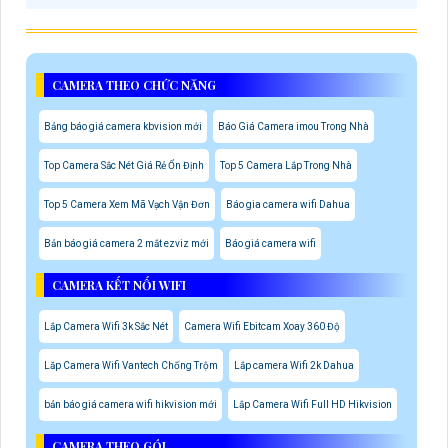
CAMERA THEO CHỨC NĂNG
Bảng báo giá camera kbvision mới
Báo Giá Camera imou Trong Nhà
Top Camera Sắc Nét Giá Rẻ Ổn Định
Top 5 Camera Lắp Trong Nhà
Top 5 Camera Xem Mã Vạch Vận Đơn
Báo gia camera wifi Dahua
Bản báo giá camera 2 mắt ezviz mới
Báo giá camera wifi
CAMERA KẾT NỐI WIFI
Lắp Camera Wifi 3k Sắc Nét
Camera Wifi Ebitcam Xoay 360 Độ
Lăp Camera Wifi Vantech Chống Trộm
Lắp camera Wifi 2k Dahua
bản báo giá camera wifi hikvision mới
Lắp Camera Wifi Full HD Hikvision
CAMERA THEO GÓI