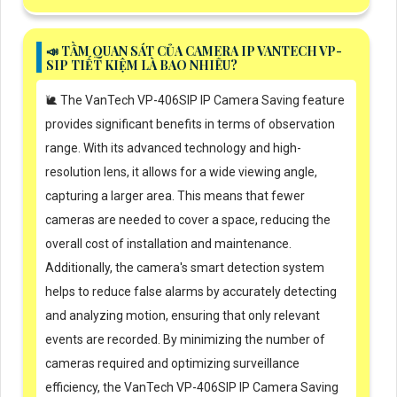
📣 TẦM QUAN SÁT CỦA CAMERA IP VANTECH VP-
SIP TIẾT KIỆM LÀ BAO NHIÊU?
🐌 The VanTech VP-406SIP IP Camera Saving feature
provides significant benefits in terms of observation
range. With its advanced technology and high-
resolution lens, it allows for a wide viewing angle,
capturing a larger area. This means that fewer
cameras are needed to cover a space, reducing the
overall cost of installation and maintenance.
Additionally, the camera's smart detection system
helps to reduce false alarms by accurately detecting
and analyzing motion, ensuring that only relevant
events are recorded. By minimizing the number of
cameras required and optimizing surveillance
efficiency, the VanTech VP-406SIP IP Camera Saving