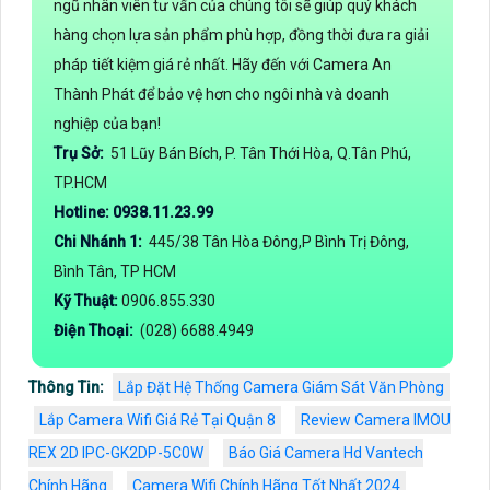
ngũ nhân viên tư vấn của chúng tôi sẽ giúp quý khách
hàng chọn lựa sản phẩm phù hợp, đồng thời đưa ra giải
pháp tiết kiệm giá rẻ nhất. Hãy đến với Camera An
Thành Phát để bảo vệ hơn cho ngôi nhà và doanh
nghiệp của bạn!
Trụ Sở:
51 Lũy Bán Bích, P. Tân Thới Hòa, Q.Tân Phú,
TP.HCM
Hotline: 0938.11.23.99
Chi Nhánh 1:
445/38 Tân Hòa Đông,P Bình Trị Đông,
Bình Tân, TP HCM
Kỹ Thuật:
0906.855.330
Điện Thoại:
(028) 6688.4949
Thông Tin:
Lắp Đặt Hệ Thống Camera Giám Sát Văn Phòng
Lắp Camera Wifi Giá Rẻ Tại Quận 8
Review Camera IMOU
REX 2D IPC-GK2DP-5C0W
Báo Giá Camera Hd Vantech
Chính Hãng
Camera Wifi Chính Hãng Tốt Nhất 2024