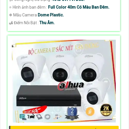
⭐ Hình ảnh ban đêm :
Full Color 40m Có Màu Ban Ðêm.
❄ Mẫu Camera
Dome Plastic.
️🛃 Điểm Nỗi Bật :
Thu Âm.