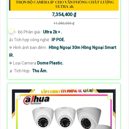
TRỌN BỘ CAMERA IP CHO VĂN PHÒNG CHẤT LƯỢNG
ULTRA 2K
7,354,400 ₫
11,080,000 ₫
✨ Độ Phân giải :
Ultra 2k + .
👍 Tích hợp công nghệ :
IP POE.
❈ Hình ảnh ban đêm :
Hồng Ngoại 30m Hồng Ngoại Smart
IR.
❄ Loại Camera
Dome Plastic.
️📡 Tích Hợp :
Thu Âm.