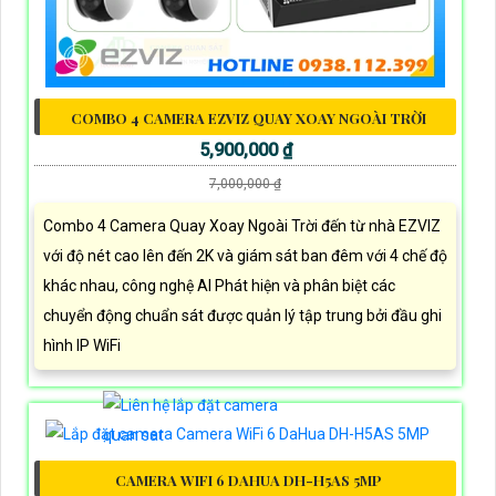
COMBO 4 CAMERA EZVIZ QUAY XOAY NGOÀI TRỜI
5,900,000 ₫
7,000,000 ₫
Combo 4 Camera Quay Xoay Ngoài Trời đến từ nhà EZVIZ
với độ nét cao lên đến 2K và giám sát ban đêm với 4 chế độ
khác nhau, công nghệ AI Phát hiện và phân biệt các
chuyển động chuẩn sát được quản lý tập trung bởi đầu ghi
hình IP WiFi
CAMERA WIFI 6 DAHUA DH-H5AS 5MP