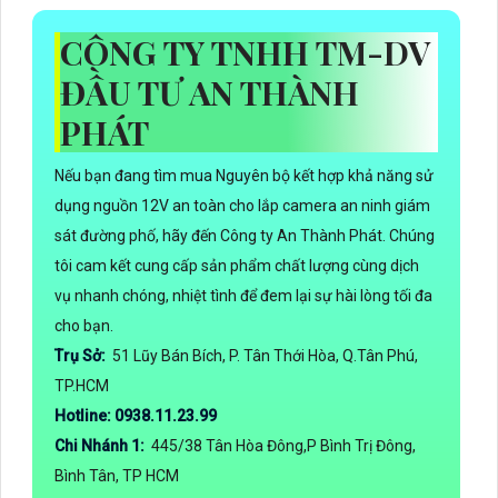
CÔNG TY TNHH TM-DV
ĐẦU TƯ AN THÀNH
PHÁT
Nếu bạn đang tìm mua Nguyên bộ kết hợp khả năng sử
dụng nguồn 12V an toàn cho lắp camera an ninh giám
sát đường phố, hãy đến Công ty An Thành Phát. Chúng
tôi cam kết cung cấp sản phẩm chất lượng cùng dịch
vụ nhanh chóng, nhiệt tình để đem lại sự hài lòng tối đa
cho bạn.
Trụ Sở:
51 Lũy Bán Bích, P. Tân Thới Hòa, Q.Tân Phú,
TP.HCM
Hotline: 0938.11.23.99
Chi Nhánh 1:
445/38 Tân Hòa Đông,P Bình Trị Đông,
Bình Tân, TP HCM