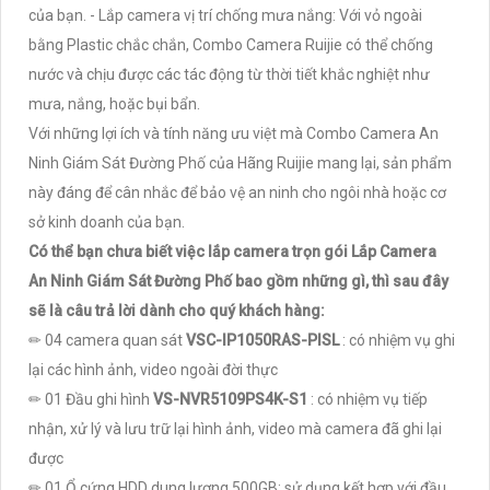
của bạn. - Lắp camera vị trí chống mưa nắng: Với vỏ ngoài
bằng Plastic chắc chắn, Combo Camera Ruijie có thể chống
nước và chịu được các tác động từ thời tiết khắc nghiệt như
mưa, nắng, hoặc bụi bẩn.
Với những lợi ích và tính năng ưu việt mà Combo Camera An
Ninh Giám Sát Đường Phố của Hãng Ruijie mang lại, sản phẩm
này đáng để cân nhắc để bảo vệ an ninh cho ngôi nhà hoặc cơ
sở kinh doanh của bạn.
Có thể bạn chưa biết việc lắp camera trọn gói Lắp Camera
An Ninh Giám Sát Đường Phố bao gồm những gì, thì sau đây
sẽ là câu trả lời dành cho quý khách hàng:
✏ 04 camera quan sát
VSC-IP1050RAS-PISL
: có nhiệm vụ ghi
lại các hình ảnh, video ngoài đời thực
✏ 01 Đầu ghi hình
VS-NVR5109PS4K-S1
: có nhiệm vụ tiếp
nhận, xử lý và lưu trữ lại hình ảnh, video mà camera đã ghi lại
được
✏ 01 Ổ cứng HDD dung lượng 500GB: sử dụng kết hợp với đầu