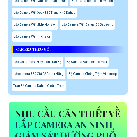
Lăp Camera Wifi Vantech Chống Trộm
Báo giá camera wifi hikvision
Lắp Camera Wifi Xoay 360 Trong Nhà Dahua
Lắp Camera Wifi 2Mp Kbvision
Lắp Camera Wifi Dahua Có Báo Động
Lắp Camera Wifi Hikvision
CAMERA THEO GÓI
Lắp Đặt Camera Hikvision Trọn Bộ
Bộ Camera Ban Đêm Có Màu
Lắp camera 360 Giá Rẻ Chính Hãng
Bộ Camera Chống Trộm Visioncop
Trọn Bộ Camera Dahua Chống Trộm
NHU CẦU CÂN THIẾT VỀ
LẮP CAMERA AN NINH
GIÁM SÁT ĐƯỜNG PHỐ