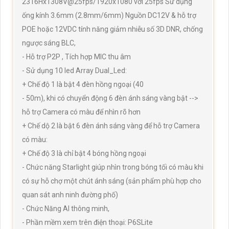
2316Hx1308V@25fps/1920x1080 với 25fps Sử dụng
ống kính 3.6mm (2.8mm/6mm) Nguồn DC12V & hỗ trợ
POE hoặc 12VDC tính năng giảm nhiễu số 3D DNR, chống
ngược sáng BLC,
- Hỗ trợ P2P , Tích hợp MIC thu âm
- Sử dụng 10 led Array Dual_Led:
+ Chế độ 1 là bật 4 đèn hồng ngoại (40
- 50m), khi có chuyển động 6 đèn ánh sáng vàng bật -->
hỗ trợ Camera có màu để nhìn rõ hơn
+ Chế dộ 2 là bật 6 đèn ánh sáng vàng để hỗ trợ Camera
có màu:
+ Chế độ 3 là chỉ bật 4 bóng hồng ngoại
- Chức năng Starlight giúp nhìn trong bóng tối có màu khi
có sự hỗ chợ một chút ánh sáng (sản phẩm phù hợp cho
quan sát anh ninh đường phố)
- Chức Năng AI thông minh,
- Phần mềm xem trên điện thoại: P6SLite