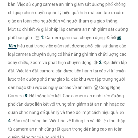
bàn. Việc sử dụng camera an ninh giám sát đường phố không
chỉ giúp chính quyền quản lý hiệu quả hơn mà còn tạo ra cảm
giác an toàn cho người dân và người tham gia giao thông.
Một số chi tiết về giải pháp lắp camera an ninh giám sát đường
phố bao gồm: 🦉
1:
Camera giám sát chuyên dụng: Để 📸
an
Tâm
hiệu quả trong việc giám sát đường phố, cần sử dụng các
loại camera chuyên dụng có khả năng ghi hình chất lượng cao,
xoay chiều, zoom và phát hiện chuyển động. 🌗
2:
Địa điểm lắp
đặt: Việc lắp đặt camera cần được tiến hành tại các vị trí chiến
lược trên đường phố như giao lộ, các khu vực tập trung người
dân hoặc khu vực có nguy cơ cao về an ninh. 🏆 Công Nghệ
Camera
3:
Hệ thống liên kết: Các camera an ninh trên đường
phố cần được liên kết với trung tâm giám sát an ninh hoặc cơ
quan chức năng để quản lý và theo dõi một cách hiệu quả. 👍
4:
Bảo mật thông tin: Việc bảo vệ thông tin và dữ liệu thu thập
từ camera an ninh cũng rất quan trọng để nâng cao an toàn
quyền riêng tư của người dân.