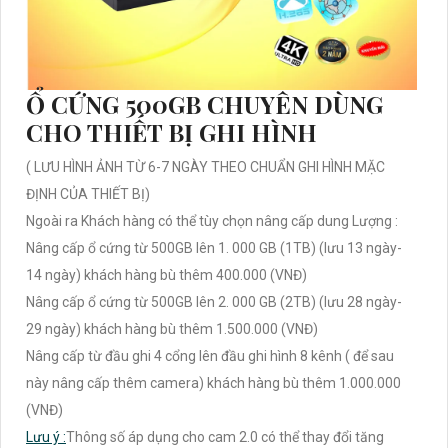
Ổ CỨNG 500GB CHUYÊN DÙNG
CHO THIẾT BỊ GHI HÌNH
( LƯU HÌNH ẢNH TỪ 6-7 NGÀY THEO CHUẨN GHI HÌNH MẶC
ĐỊNH CỦA THIẾT BỊ)
Ngoài ra Khách hàng có thể tùy chọn nâng cấp dung Lượng :
Nâng cấp ổ cứng từ 500GB lên 1. 000 GB (1TB) (lưu 13 ngày-
14 ngày) khách hàng bù thêm 400.000 (VNĐ)
Nâng cấp ổ cứng từ 500GB lên 2. 000 GB (2TB) (lưu 28 ngày-
29 ngày) khách hàng bù thêm 1.500.000 (VNĐ)
Nâng cấp từ đầu ghi 4 cổng lên đầu ghi hình 8 kênh ( để sau
này nâng cấp thêm camera) khách hàng bù thêm 1.000.000
(VNĐ)
Lưu ý :
Thông số áp dụng cho cam 2.0 có thể thay đổi tăng