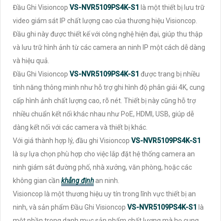
Đầu Ghi Visioncop
VS-NVR5109PS4K-S1
là một thiết bị lưu trữ
video giám sát IP chất lượng cao của thương hiệu Visioncop.
Đầu ghi này được thiết kế với công nghệ hiện đại, giúp thu thập
và lưu trữ hình ảnh từ các camera an ninh IP một cách dễ dàng
và hiệu quả.
Đầu Ghi Visioncop
VS-NVR5109PS4K-S1
được trang bị nhiều
tính năng thông minh như hỗ trợ ghi hình độ phân giải 4K, cung
cấp hình ảnh chất lượng cao, rõ nét. Thiết bị này cũng hỗ trợ
nhiều chuẩn kết nối khác nhau như PoE, HDMI, USB, giúp dễ
dàng kết nối với các camera và thiết bị khác.
Với giá thành hợp lý, đầu ghi Visioncop
VS-NVR5109PS4K-S1
là sự lựa chọn phù hợp cho việc lắp đặt hệ thống camera an
ninh giám sát đường phố, nhà xưởng, văn phòng, hoặc các
không gian cần
khẳng định
an ninh.
Visioncop là một thương hiệu uy tín trong lĩnh vực thiết bị an
ninh, và sản phẩm Đầu Ghi Visioncop
VS-NVR5109PS4K-S1
là
một phần trong danh mục sản phẩm chất lượng mà họ cung