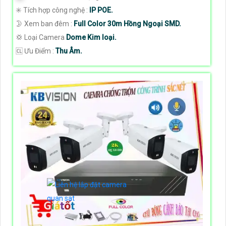
✳️ Tích hợp công nghệ :
IP POE.
🌛 Xem ban đêm :
Full Color 30m Hồng Ngoại SMD.
💢 Loại Camera
Dome Kim loại.
️🆑 Ưu Điểm :
Thu Âm.