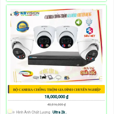
BỘ CAMERA CHỐNG TRỘM GIA ĐÌNH CHUYÊN NGHIỆP
18,000,000 ₫
40,516,000 ₫
🔆 Hình Ành Chất Lượng :
Ultra 2k .