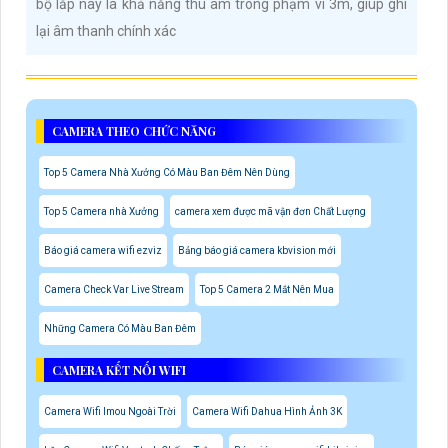
bộ lắp này là khả năng thu âm trong phạm vi 3m, giúp ghi
lại âm thanh chính xác
CAMERA THEO CHỨC NĂNG
Top 5 Camera Nhà Xưởng Có Màu Ban Đêm Nên Dùng
Top 5 Camera nhà Xưởng
camera xem được mã vận đơn Chất Lượng
Báo giá camera wifi ezviz
Bảng báo giá camera kbvision mới
Camera Check Var Live Stream
Top 5 Camera 2 Mắt Nên Mua
Những Camera Có Màu Ban Đêm
CAMERA KẾT NỐI WIFI
Camera Wifi Imou Ngoài Trời
Camera Wifi Dahua Hình Ảnh 3K