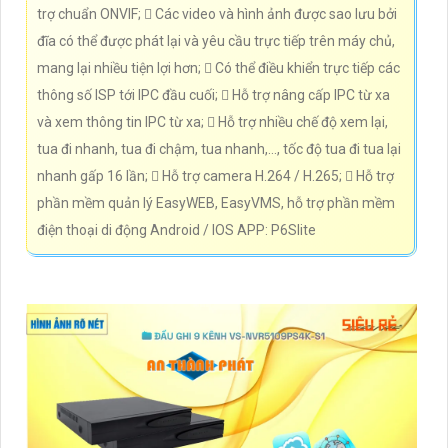
trợ chuẩn ONVIF;  Các video và hình ảnh được sao lưu bởi
đĩa có thể được phát lại và yêu cầu trực tiếp trên máy chủ,
mang lại nhiều tiện lợi hơn;  Có thể điều khiển trực tiếp các
thông số ISP tới IPC đầu cuối;  Hỗ trợ nâng cấp IPC từ xa
và xem thông tin IPC từ xa;  Hỗ trợ nhiều chế độ xem lại,
tua đi nhanh, tua đi chậm, tua nhanh,…, tốc độ tua đi tua lại
nhanh gấp 16 lần;  Hỗ trợ camera H.264 / H.265;  Hỗ trợ
phần mềm quản lý EasyWEB, EasyVMS, hỗ trợ phần mềm
điện thoại di động Android / IOS APP: P6Slite