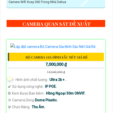
Camera Wifi Xoay 360 Trong Nhà Dahua
CAMERA QUAN SÁT ĐỀ XUẤT
BỘ CAMERA GIA ĐÌNH SẮC NÉT GIÁ RẺ
7,000,000 ₫
13,540,000 ₫
✨ Hình ảnh chất lượng :
Ultra 2k + .
🌠 Sử dụng công nghệ :
IP POE.
❂ Xem Được Ban Đêm :
Hồng Ngoại 30m ONVIF.
💢 Camera Dòng
Dome Plastic.
️💎 Chức Năng :
Thu Âm.