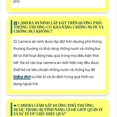
phố.
📨 CAMERA AN NINH LẮP ĐẶT TRÊN ĐƯỜNG PHỐ
THÔNG THƯỜNG CÓ KHẢ NĂNG CHỐNG NƯỚC VÀ
CHỐNG BỤI KHÔNG?
💞 Camera an ninh được lắp đặt trên đường phố thông
thường thường có khả năng chống nước và chống bụi
để có thể hoạt động hiệu quả trong mọi điều kiện thời
tiết. Đa số các loại camera an ninh hiện nay đều được
thiết kế với tiêu chuẩn chống nước và chống bụi để
khẳng định
sự bền bỉ và ổn định trong quá trình sử
dụng ngoài trời.
➽ CAMERA GIÁM SÁT ĐƯỜNG PHỐ THƯỜNG
ĐƯỢC TRANG BỊ TÍNH NĂNG GÌ ĐỂ GIÚP QUẢN LÝ
VÀ XỬ LÝ DỮ LIỆU HIỆU QUẢ?