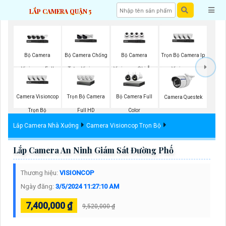
LẮP CAMERA QUẬN 5
Bộ Camera
Bộ Camera Chống
Bộ Camera
Trọn Bộ Camera Ip
Visioncop Full
Trộm Visioncop
Visioncop Ghi Âm
Visioncop
Color
Camera Visioncop
Trọn Bộ Camera
Bộ Camera Full
Camera Questek
Trọn Bộ
Full HD
Color
Lắp Camera Nhà Xưởng
Camera Visioncop Trọn Bộ
Lắp Camera An Ninh Giám Sát Đường Phố
Thương hiệu:
VISIONCOP
Ngày đăng:
3/5/2024 11:27:10 AM
7,400,000 ₫
9,520,000 ₫