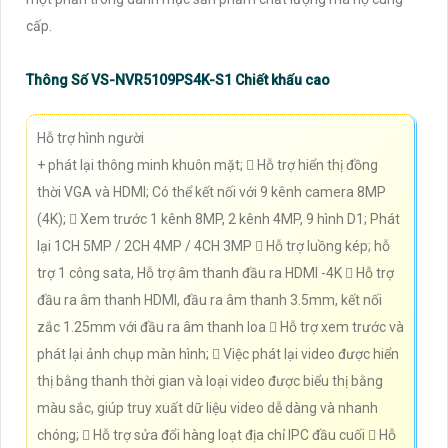
cấp.
Thông Số VS-NVR5109PS4K-S1 Chiết khấu cao
Hỗ trợ hình người
+ phát lại thông minh khuôn mặt;  Hỗ trợ hiển thị đồng
thời VGA và HDMI; Có thể kết nối với 9 kênh camera 8MP
(4K);  Xem trước 1 kênh 8MP, 2 kênh 4MP, 9 hình D1; Phát
lại 1CH 5MP / 2CH 4MP / 4CH 3MP  Hỗ trợ luồng kép; hỗ
trợ 1 công sata, Hỗ trợ âm thanh đầu ra HDMI -4K  Hỗ trợ
đầu ra âm thanh HDMI, đầu ra âm thanh 3.5mm, kết nối
zắc 1.25mm với đầu ra âm thanh loa  Hỗ trợ xem trước và
phát lại ảnh chụp màn hình;  Việc phát lại video được hiển
thị bằng thanh thời gian và loại video được biểu thị bằng
màu sắc, giúp truy xuất dữ liệu video dễ dàng và nhanh
chóng;  Hỗ trợ sửa đổi hàng loạt địa chỉ IPC đầu cuối  Hỗ