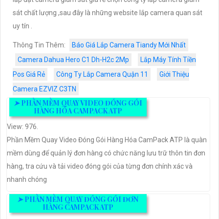
sát chất lượng ,sau đây là những website lắp camera quan sát
uy tín .
Thông Tin Thêm:
Báo Giá Lắp Camera Tiandy Mới Nhất
Camera Dahua Hero C1 Dh-H2c 2Mp
Lắp Máy Tính Tiền
Pos Giá Rẻ
Công Ty Lắp Camera Quận 11
Giới Thiệu
Camera EZVIZ C3TN
➤
PHẦN MỀM QUAY VIDEO ĐÓNG GÓI
HÀNG HÓA CAMPACK ATP
View: 976.
Phần Mềm Quay Video Đóng Gói Hàng Hóa CamPack ATP là quàn
mềm dùng để quản lý đơn hàng có chức năng lưu trữ thôn tin đơn
hàng, tra cứu và tải video đóng gói của từng đơn chính xác và
nhanh chóng
➤
PHẦN MỀM QUAY ĐÓNG GÓI ĐƠN
HÀNG CAMPACK ATP