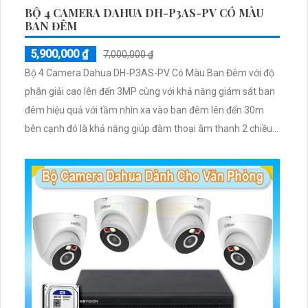
BỘ 4 CAMERA DAHUA DH-P3AS-PV CÓ MÀU
BAN ĐÊM
5,900,000 ₫
7,000,000 ₫
Bộ 4 Camera Dahua DH-P3AS-PV Có Màu Ban Đêm với độ
phân giải cao lên đến 3MP cùng với khả năng giám sát ban
đêm hiệu quả với tầm nhìn xa vào ban đêm lên đến 30m
bên cạnh đó là khả năng giúp đàm thoại âm thanh 2 chiều
và báo động răng de chủ động khi phát hiện xâm nhập