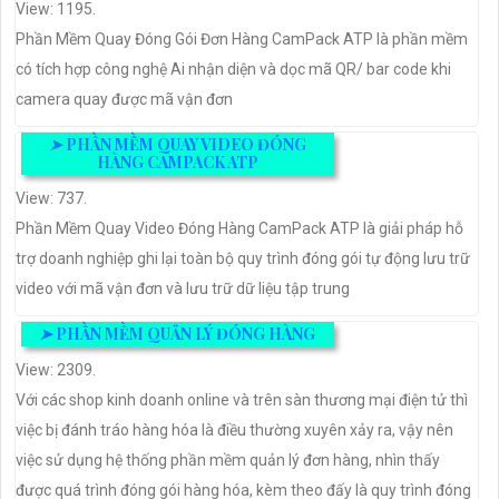
View: 1195.
Phần Mềm Quay Đóng Gói Đơn Hàng CamPack ATP là phần mềm
có tích hợp công nghệ Ai nhận diện và dọc mã QR/ bar code khi
camera quay được mã vận đơn
➤
PHẦN MỀM QUAY VIDEO ĐÓNG
HÀNG CAMPACK ATP
View: 737.
Phần Mềm Quay Video Đóng Hàng CamPack ATP là giải pháp hỗ
trợ doanh nghiệp ghi lại toàn bộ quy trình đóng gói tự động lưu trữ
video với mã vận đơn và lưu trữ dữ liệu tập trung
➤
PHẦN MỀM QUẢN LÝ ĐÓNG HÀNG
View: 2309.
Với các shop kinh doanh online và trên sàn thương mại điện tử thì
việc bị đánh tráo hàng hóa là điều thường xuyên xảy ra, vậy nên
việc sử dụng hệ thống phần mềm quản lý đơn hàng, nhìn thấy
được quá trình đóng gói hàng hóa, kèm theo đấy là quy trình đóng