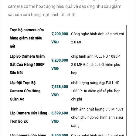
camera có thể hoạt động hiệu quả và đáp ứng nhu cầu giám
sát của cửa hàng một cách tốt nhất.
Trọn bộ camera cửa
7,200,000
Công nghệ hình ảnh sắc nét với
hàng giám sát siêu
VNĐ
2.0 MP
nét
Lắp Bộ Camera Giám
chip hình ảnh FULL HD 1080P
9,200,000
Sát Cửa Hàng 1080P
2.0 MP Giải pháp tiết kiệm phù
VNĐ
Sắc Nét
hợp
Lắp Đặt Trọn Bộ
chất lượng sáng đẹp FULL HD
7,558,400
Camera Cửa Hàng
1080P Ưu điểm giá rẻ phù hợp
VNĐ
Quần Áo
chi phí
hình ảnh chất lượng 5.0 MP Lựa
Lắp Camera Cửa Hàng
6,599,600
chọn phù hợp với hình ảnh siêu
Trọn Bộ 2K
VNĐ
sáng
Lắp camera cửa hàng
9,500,000
Công nghệ hình ảnh sắc nét với