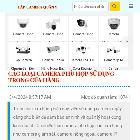
LẮP CAMERA QUẬN 5
Camera Hồng
Camera Hồng
Camera Hồng
Camera
Ngoại Samsung
Ngoại UMV
Ngoại
Hdparagon Hồng
Ngoại
Lắp Camera
Camera Dahua
Camera IP AI Full
Camera Ip AI
Chuyên Ban Đêm
Hồng Ngoại Ban
Color Kbvision
Dahua
CÁC LOẠI CAMERA PHÙ HỢP SỬ DỤNG
Đêm
TRONG CỬA HÀNG
3/4/2024 8:57:17 AM
Mức độ quan tâm: 10741
Trong các cửa hàng hiện nay, việc sử dụng camera ngày
càng phổ biến để đảm bảo an ninh và quản lý hoạt động
kinh doanh. Có nhiều loại camera phù hợp cho cửa hàng
như camera giám sát, camera hồng ngoại, camera IP,