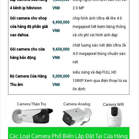
4 kênh ip hikvision
VNĐ
2.0 MP
Gói camera cho shop
chip hình ảnh Ultra 4k lite 4.0
6,900,000
cửa hàng độ phân giải
megapixel tiết kiệm băng thông
VNĐ
cao dahua.
và chi phí với hình ảnh đẹp
chất lượng sắc nét đến Ultra 2k
Gói camera cho cửa
9,656,000
4.0 megapixel Đúng chuẩn sắc
hàng báo động
VNĐ
nét
siêu sáng và đẹp FULL HD
Bộ Camera Cửa Hàng
5,000,000
1080P Xem qua điện thoại từ xa
Thu âm
VNĐ
ổn định