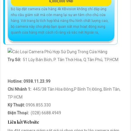
6,000,000 VNĐ
Bộ lắp đặt camera cửa hàng 4k KBvision không chỉ đáp ứng
nhu cầu giám sát mà còn mang lại sự an tâm cho chủ cửa
hàng. Với trang bị tích hợp khả năng thu hình chất lượng cao,
bộ camera này cho phép bạn quan sát mọi hoạt động xung
quanh cửa hàng một cách rõ ràng và sắc nét.Ngoài ra,
Trụ Sở:
51 Lũy Bán Bích, P. Tân Thới Hòa, Q.Tân Phú, TP.HCM
Hotline: 0938.11.23.99
Chi Nhánh 1:
445/38 Tân Hòa Đông,P Bình Trị Đông, Bình Tân,
TP HCM
Kỹ Thuật:
0906.855.330
Điện Thoại:
(028) 6688.4949
Liên kết Website
lắp đặt camera giám sát giá rẻ chọn công ty lắp camera giám