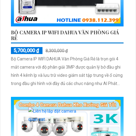
BỘ CAMERA IP WIFI DAHUA VĂN PHÒNG GIÁ
RẺ
5,700,000 ₫
8,300,000 ₫
Bộ Camera IP WIFI DAHUA Văn Phòng Giá Rẻ là trọn gói 4
mắt camera với độ phân giải 3MP được quản lý bở đầu ghi
hình 4 kênh Ip và lưu trữ video giám sát tập trung về ổ cứng
trong đầu ghi hình với đầy đủ các chưc năng như AI Phát
hiện chuyển động, đàm thoại âm thanh 2 chiều và giám sát
có màu vào ban đêm