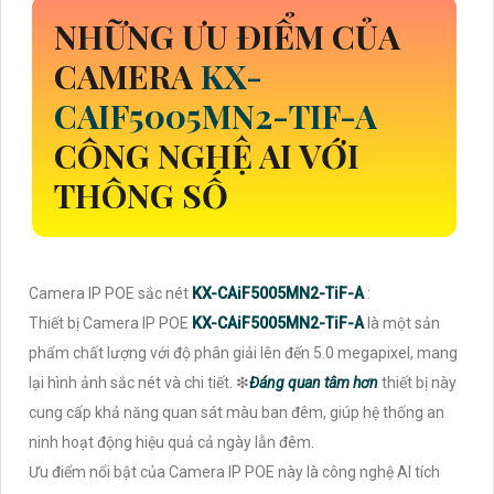
NHỮNG ƯU ĐIỂM CỦA
CAMERA
KX-
CAIF5005MN2-TIF-A
CÔNG NGHỆ AI VỚI
THÔNG SỐ
Camera IP POE sắc nét
KX-CAiF5005MN2-TiF-A
:
Thiết bị Camera IP POE
KX-CAiF5005MN2-TiF-A
là một sản
phẩm chất lượng với độ phân giải lên đến 5.0 megapixel, mang
lại hình ảnh sắc nét và chi tiết. ❇
Đáng quan tâm hơn
thiết bị này
cung cấp khả năng quan sát màu ban đêm, giúp hệ thống an
ninh hoạt động hiệu quả cả ngày lẫn đêm.
Ưu điểm nổi bật của Camera IP POE này là công nghệ AI tích