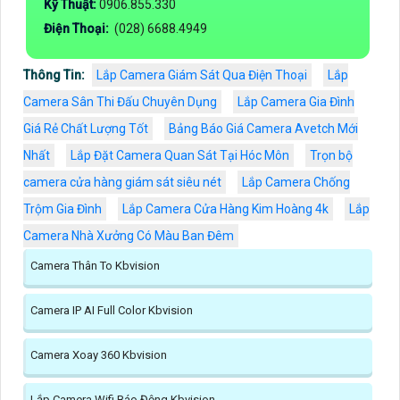
Kỹ Thuật:
0906.855.330
Điện Thoại:
(028) 6688.4949
Thông Tin:
Lắp Camera Giám Sát Qua Điện Thoại
Lắp
Camera Sân Thi Đấu Chuyên Dụng
Lắp Camera Gia Đình
Giá Rẻ Chất Lượng Tốt
Bảng Báo Giá Camera Avetch Mới
Nhất
Lắp Đặt Camera Quan Sát Tại Hóc Môn
Trọn bộ
camera cửa hàng giám sát siêu nét
Lắp Camera Chống
Trộm Gia Đình
Lắp Camera Cửa Hàng Kim Hoàng 4k
Lắp
Camera Nhà Xưởng Có Màu Ban Đêm
Camera Thân To Kbvision
Camera IP AI Full Color Kbvision
Camera Xoay 360 Kbvision
Lắp Camera Wifi Báo Động Kbvision