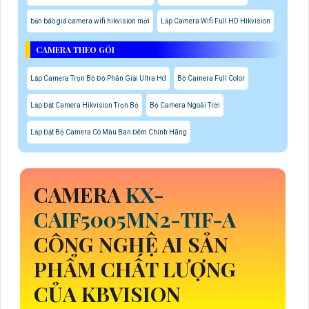
bản báo giá camera wifi hikvision mới
Lắp Camera Wifi Full HD Hikvision
CAMERA THEO GÓI
Lắp Camera Trọn Bộ Độ Phân Giải Ultra Hd
Bộ Camera Full Color
Lắp Đặt Camera Hikvision Trọn Bộ
Bộ Camera Ngoài Trời
Lắp Đặt Bộ Camera Có Màu Ban Đêm Chính Hãng
CAMERA
KX-
CAIF5005MN2-TIF-A
CÔNG NGHỆ AI SẢN
PHẨM CHẤT LƯỢNG
CỦA KBVISION