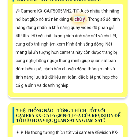
️🎉 Camera KX-CAiF5005MN2-TiF-A có nhiều tính năng
nổi bật giúp nó trở nên đáng ®️
chú ý
. Trong số đó, tính
năng đáng nhấn là khả năng quay video độ phân giải
4K Ultra HD với chất lượng hình ảnh sắc nét và chi tiết,
cung cấp trải nghiệm xem hình ảnh sống động. Nét
mang lại ấn tượng hơn camera này còn được trang bị
công nghệ hồng ngoại thông minh giúp quan sát ban
đêm hiệu quả, cảnh báo chuyển động thông minh và
tính năng lưu trữ dữ liệu an toàn, đặc biệt phù hợp cho
cả gia đình và doanh nghiệp.
❔ HỆ THỐNG NÀO TƯƠNG THÍCH TỐT VỚI
CAMERA KX-CAIF05MN-TIF-A CỦA KBVISION ĐỂ
TỐI ƯU HOÁ VIỆC QUAN SÁT VÀ GIÁM SÁT?
️👩‍👩 Hệ thống tương thích tốt với camera KBvision KX-