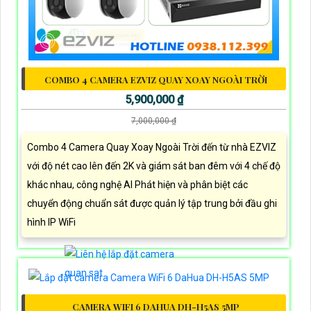
COMBO 4 CAMERA EZVIZ QUAY XOAY NGOÀI TRỜI
5,900,000 ₫
7,000,000 ₫
Combo 4 Camera Quay Xoay Ngoài Trời đến từ nhà EZVIZ
với độ nét cao lên đến 2K và giám sát ban đêm với 4 chế độ
khác nhau, công nghệ AI Phát hiện và phân biệt các
chuyển động chuẩn sát được quản lý tập trung bởi đầu ghi
hình IP WiFi
CAMERA WIFI 6 DAHUA DH-H5AS 5MP