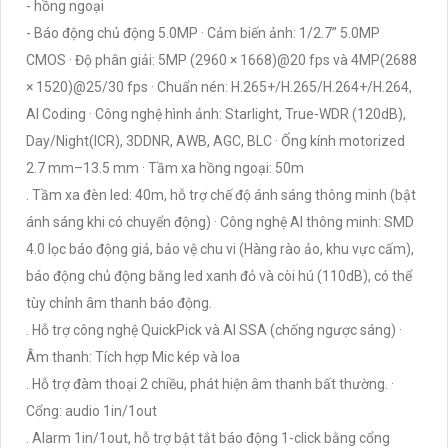
- hồng ngoại
- Báo động chủ động 5.0MP · Cảm biến ảnh: 1/2.7” 5.0MP
CMOS · Độ phân giải: 5MP (2960 × 1668)@20 fps và 4MP(2688
× 1520)@25/30 fps · Chuẩn nén: H.265+/H.265/H.264+/H.264,
AI Coding · Công nghệ hình ảnh: Starlight, True-WDR (120dB),
Day/Night(ICR), 3DDNR, AWB, AGC, BLC · Ống kính motorized
2.7 mm–13.5 mm · Tầm xa hồng ngoại: 50m
. Tầm xa đèn led: 40m, hỗ trợ chế độ ánh sáng thông minh (bật
ánh sáng khi có chuyển động) · Công nghệ AI thông minh: SMD
4.0 lọc báo động giả, bảo vệ chu vi (Hàng rào ảo, khu vực cấm),
báo động chủ động bằng led xanh đỏ và còi hú (110dB), có thể
tùy chỉnh âm thanh báo động.
. Hỗ trợ công nghệ QuickPick và AI SSA (chống ngược sáng) ·
Âm thanh: Tích hợp Mic kép và loa
. Hỗ trợ đàm thoại 2 chiều, phát hiện âm thanh bất thường. ·
Cổng: audio 1in/1out
. Alarm 1in/1out, hỗ trợ bật tắt báo động 1-click bằng cổng