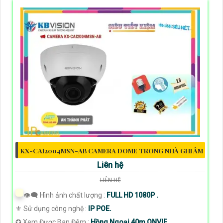
KX-CAI2004MSN-AB CAMERA DOME TRONG NHÀ GHI ÂM
Liên hệ
LIÊN HỆ
👁️‍🗨 Hình ảnh chất lượng :
FULL HD 1080P .
⚜️ Sử dụng công nghệ :
IP POE.
✪ Xem Được Ban Đêm :
Hồng Ngoại 40m ONVIF.