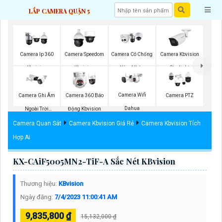
LẮP CAMERA QUẬN 5
Camera Ip 360
Camera Speedom
Camera Có Chống
Camera Kbvision
Kbvision
Kbvision
Xâm Nhập
Starlight
Kbvision
Camera Wifi
Camera Ghi Âm
Camera 360 Báo
Camera PTZ
Dahua
Ngoài Trời
Động Kbvision
Kbvision
Camera Quan Sát
Camera Kbvision Giá Rẻ
Camera Kbvision Tích
Hợp Ai
KX-CAiF5005MN2-TiF-A Sắc Nét KBvision
Thương hiệu:
KBvision
Ngày đăng:
7/4/2023 11:00:41 AM
9,835,800 ₫
15,132,000 ₫