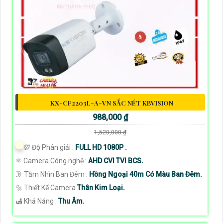
KX-CF2203L-A-VN SẮC NÉT KBVISION
988,000 ₫
1,520,000 ₫
💯 Độ Phân giải :
FULL HD 1080P .
⚛️ Camera Công nghệ :
AHD CVI TVI BCS.
🌛 Tầm Nhìn Ban Đêm :
Hồng Ngoại 40m Có Màu Ban Đêm.
🔩 Thiết Kế Camera
Thân Kim Loại.
️🛃 Khả Năng :
Thu Âm.