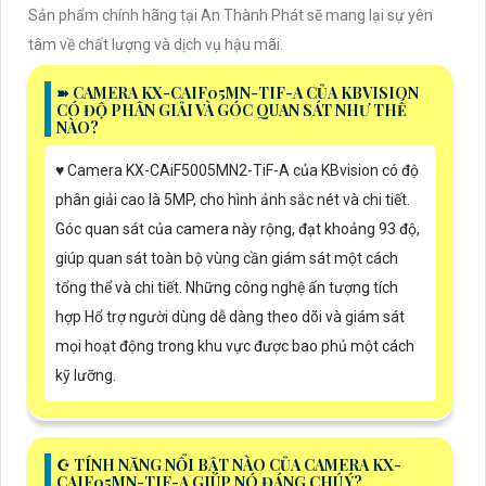
Sản phẩm chính hãng tại An Thành Phát sẽ mang lại sự yên
tâm về chất lượng và dịch vụ hậu mãi.
➽ CAMERA KX-CAIF05MN-TIF-A CỦA KBVISION
CÓ ĐỘ PHÂN GIẢI VÀ GÓC QUAN SÁT NHƯ THẾ
NÀO?
♥️ Camera KX-CAiF5005MN2-TiF-A của KBvision có độ
phân giải cao là 5MP, cho hình ảnh sắc nét và chi tiết.
Góc quan sát của camera này rộng, đạt khoảng 93 độ,
giúp quan sát toàn bộ vùng cần giám sát một cách
tổng thể và chi tiết. Những công nghệ ấn tượng tích
hợp Hổ trợ người dùng dễ dàng theo dõi và giám sát
mọi hoạt động trong khu vực được bao phủ một cách
kỹ lưỡng.
☪ TÍNH NĂNG NỔI BẬT NÀO CỦA CAMERA KX-
CAIF05MN-TIF-A GIÚP NÓ ĐÁNG CHÚ Ý?