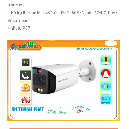
alarm in
. · Hỗ trợ thẻ nhớ MicroSD lên đến 256GB · Nguồn 12vDC, PoE ·
Vỏ kim loại
+ nhựa, IP67