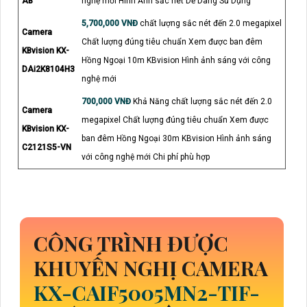
AB
nghệ mới Hình Ảnh sắc nét Dễ Dàng Sử Dụng
5,700,000 VNĐ
chất lượng sắc nét đến 2.0 megapixel
Camera
Chất lượng đúng tiêu chuẩn Xem được ban đêm
KBvision KX-
Hồng Ngoại 10m KBvision Hình ảnh sáng với công
DAi2K8104H3
nghệ mới
700,000 VNĐ
Khả Năng chất lượng sắc nét đến 2.0
Camera
megapixel Chất lượng đúng tiêu chuẩn Xem được
KBvision KX-
ban đêm Hồng Ngoại 30m KBvision Hình ảnh sáng
C2121S5-VN
với công nghệ mới Chi phí phù hợp
CÔNG TRÌNH ĐƯỢC
KHUYẾN NGHỊ CAMERA
KX-CAIF5005MN2-TIF-