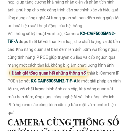
hợp, giúp tăng cường khả năng nhận diện và phân tích hình
ảnh, phù hợp cho các công trình cần sự chính xác và hiệu quả.
Ứng dụng công nghệ AI trong quan sát ban đêm càng giúp tối
ưu hoá hiệu suất hoạt động của hệ thống.
Với thông số kỹ thuật vượt trội, Camera
KX-CAiF5005MN2-
TiF-A
được thiết kế với thân kim loại, cho chất lượng và độ bền
cao. Khả năng quan sát ban đêm lên đến 50m với hồng ngoại,
cùng tính năng IP POE giúp truyền dữ liệu và cấp nguồn qua
mạng một cách tiện lợi, không bị giảm chất lượng hình ảnh.
✴️
Đánh giá tổng quan hết những thông số
thiết bị Camera IP
POE sắc nét
KX-CAiF5005MN2-TiF-A
là một giải pháp an ninh
tối ưu, với chất lượng hình ảnh cao cấp, khả năng quan sát
màu ban đêm, ứng dụng công nghệ AI và tính năng tiện ích.
Phù hợp cho các công trình cần sự bảo mật và monitor hiệu
quả.
CAMERA CÙNG THÔNG SỐ