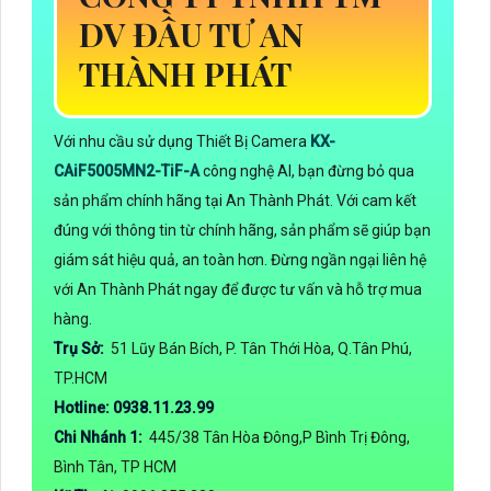
DV ĐẦU TƯ AN
THÀNH PHÁT
Với nhu cầu sử dụng Thiết Bị Camera
KX-
CAiF5005MN2-TiF-A
công nghệ AI, bạn đừng bỏ qua
sản phẩm chính hãng tại An Thành Phát. Với cam kết
đúng với thông tin từ chính hãng, sản phẩm sẽ giúp bạn
giám sát hiệu quả, an toàn hơn. Đừng ngần ngại liên hệ
với An Thành Phát ngay để được tư vấn và hỗ trợ mua
hàng.
Trụ Sở:
51 Lũy Bán Bích, P. Tân Thới Hòa, Q.Tân Phú,
TP.HCM
Hotline: 0938.11.23.99
Chi Nhánh 1:
445/38 Tân Hòa Đông,P Bình Trị Đông,
Bình Tân, TP HCM