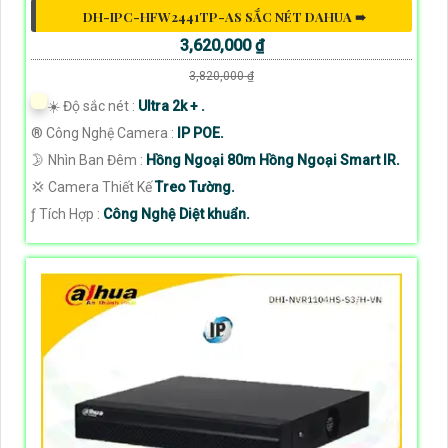
DH-IPC-HFW2441TP-AS SẮC NÉT DAHUA ➠
3,620,000 ₫
3,820,000 ₫
☀️ Độ sắc nét :
Ultra 2k + .
®️ Công Nghệ Camera :
IP POE.
🌛 Nhìn Ban Đêm :
Hồng Ngoại 80m Hồng Ngoại Smart IR.
💢 Camera Thiết Kế
Treo Tường.
️ƒ Tích Hợp :
Công Nghệ Diệt khuẩn.