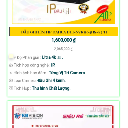
ĐẦU GHI HÌNH IP DAHUA DHI-NVR1104HS-S3/H
1,600,000 ₫
2,065,000 ₫
️⚡ Độ Phân giải :
Ultra 4k 👍🏾 .
👍 Tích hợp công nghệ :
IP.
🔅 Hình ảnh ban đêm :
Từng Vị Trí Camera .
🎲 Loại Camera
Đầu Ghi 4 kênh.
️🆑 Tích Hợp :
Thu hình Chất Lượng.