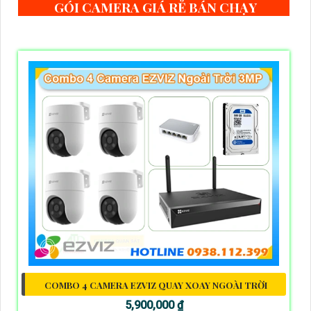
GÓI CAMERA GIÁ RẺ BÁN CHẠY
COMBO 4 CAMERA EZVIZ QUAY XOAY NGOÀI TRỜI
5,900,000 ₫