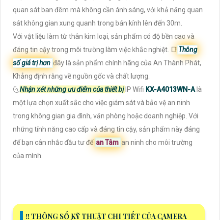
quan sát ban đêm mà không cần ánh sáng, với khả năng quan
sát không gian xung quanh trong bán kính lên đến 30m.
Với vật liệu làm từ thân kim loại, sản phẩm có độ bền cao và
đáng tin cậy trong môi trường làm việc khắc nghiệt. 📑
Thông
số giá trị hơn
đây là sản phẩm chính hãng của An Thành Phát,
Khẳng định rằng về nguồn gốc và chất lượng.
🌜
Nhận xét những ưu điểm của thiết bị
IP Wifi
KX-A4013WN-A
là
một lựa chọn xuất sắc cho việc giám sát và bảo vệ an ninh
trong không gian gia đình, văn phòng hoặc doanh nghiệp. Với
những tính năng cao cấp và đáng tin cậy, sản phẩm này đáng
để bạn cân nhắc đầu tư để
an Tâm
an ninh cho môi trường
của mình.
‼️ THÔNG SỐ KỸ THUẬT CHI TIẾT CỦA CAMERA