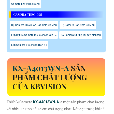
Camera Ezviz Báo Động
CAMERA THEO GÓI
Bộ Camera Hikvision Ban Đêm Có Màu
Bộ Camera Ban Đêm Có Màu
Lắp Đặt Bộ Camera Ip Visioncop Giá Rẻ
Bộ Camera Chống Trộm Visioncop
Lắp Camera Visioncop Trọn Bộ
KX-A4013WN-A
SẢN
PHẨM CHẤT LƯỢNG
CỦA KBVISION
Thiết Bị Camera
KX-A4013WN-A
là một sản phẩm chất lượng
với nhiều ưu top tiêu điểm chú trọng nhất. Nét đặt trưng khi nói