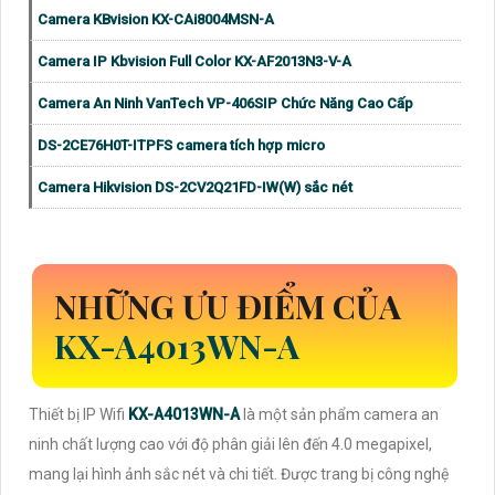
Camera KBvision KX-CAi8004MSN-A
Camera IP Kbvision Full Color KX-AF2013N3-V-A
Camera An Ninh VanTech VP-406SIP Chức Năng Cao Cấp
DS-2CE76H0T-ITPFS camera tích hợp micro
Camera Hikvision DS-2CV2Q21FD-IW(W) sắc nét
NHỮNG ƯU ĐIỂM CỦA
KX-A4013WN-A
Thiết bị IP Wifi
KX-A4013WN-A
là một sản phẩm camera an
ninh chất lượng cao với độ phân giải lên đến 4.0 megapixel,
mang lại hình ảnh sắc nét và chi tiết. Được trang bị công nghệ