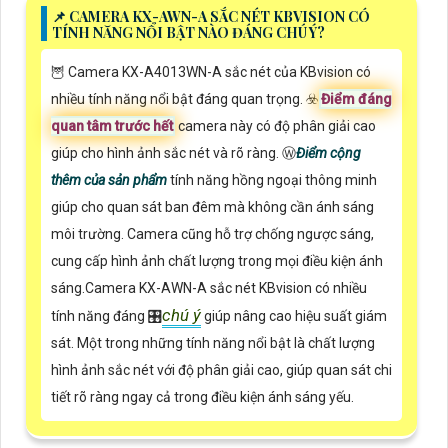
📌 CAMERA KX-AWN-A SẮC NÉT KBVISION CÓ
TÍNH NĂNG NỔI BẬT NÀO ĐÁNG CHÚ Ý?
🦉 Camera KX-A4013WN-A sắc nét của KBvision có
nhiều tính năng nổi bật đáng quan trọng. ☣️
Điểm đáng
quan tâm trước hết
camera này có độ phân giải cao
giúp cho hình ảnh sắc nét và rõ ràng. Ⓦ
Điểm cộng
thêm của sản phẩm
tính năng hồng ngoại thông minh
giúp cho quan sát ban đêm mà không cần ánh sáng
môi trường. Camera cũng hỗ trợ chống ngược sáng,
cung cấp hình ảnh chất lượng trong mọi điều kiện ánh
sáng.Camera KX-AWN-A sắc nét KBvision có nhiều
chú ý
tính năng đáng 🎛
giúp nâng cao hiệu suất giám
sát. Một trong những tính năng nổi bật là chất lượng
hình ảnh sắc nét với độ phân giải cao, giúp quan sát chi
tiết rõ ràng ngay cả trong điều kiện ánh sáng yếu.