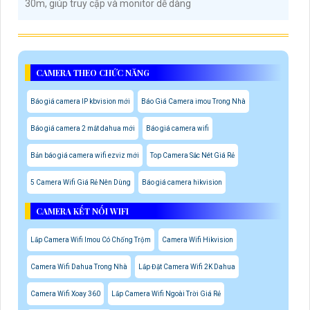
30m, giúp truy cập và monitor dễ dàng
CAMERA THEO CHỨC NĂNG
Báo giá camera IP kbvision mới
Báo Giá Camera imou Trong Nhà
Báo giá camera 2 mắt dahua mới
Báo giá camera wifi
Bản báo giá camera wifi ezviz mới
Top Camera Sắc Nét Giá Rẻ
5 Camera Wifi Giá Rẻ Nên Dùng
Báo giá camera hikvision
CAMERA KẾT NỐI WIFI
Lắp Camera Wifi Imou Có Chống Trộm
Camera Wifi Hikvision
Camera Wifi Dahua Trong Nhà
Lắp Đặt Camera Wifi 2K Dahua
Camera Wifi Xoay 360
Lắp Camera Wifi Ngoài Trời Giá Rẻ