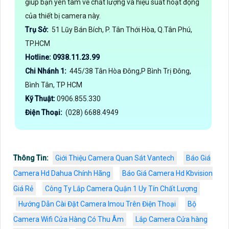
giúp bạn yên tâm về chất lượng và hiệu suất hoạt động
của thiết bị camera này.
Trụ Sở:
51 Lũy Bán Bích, P. Tân Thới Hòa, Q.Tân Phú,
TP.HCM
Hotline: 0938.11.23.99
Chi Nhánh 1:
445/38 Tân Hòa Đông,P Bình Trị Đông,
Bình Tân, TP HCM
Kỹ Thuật:
0906.855.330
Điện Thoại:
(028) 6688.4949
Thông Tin:
Giới Thiệu Camera Quan Sát Vantech
Báo Giá
Camera Hd Dahua Chính Hãng
Báo Giá Camera Hd Kbvision
Giá Rẻ
Công Ty Lắp Camera Quận 1 Uy Tín Chất Lượng
Hướng Dẫn Cài Đặt Camera Imou Trên Điện Thoại
Bộ
Camera Wifi Cửa Hàng Có Thu Âm
Lắp Camera Cửa hàng