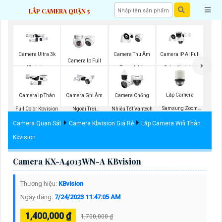
LẮP CAMERA QUẬN 5
Camera Ultra 3k
Camera Thu Âm
Camera IP AI Full
Camera Ip Full
Kbvision
Trong Nhà
Color Kbvision
Color
Kbvision
Lắp Camera
Camera Ip Thân
Camera Ghi Âm
Camera Chống
Samsung Zoom
Full Color Kbvision
Ngoài Trời
Nhiễu Tốt Vantech
Siêu Nét
Kbvision
Camera Quan Sát
Camera Kbvision Giá Rẻ
Lắp Camera Wifi Thân
Kbvision
Camera KX-A4013WN-A KBvision
Thương hiệu:
KBvision
Ngày đăng:
7/24/2023 11:47:05 AM
1,400,000 ₫
1,700,000 ₫