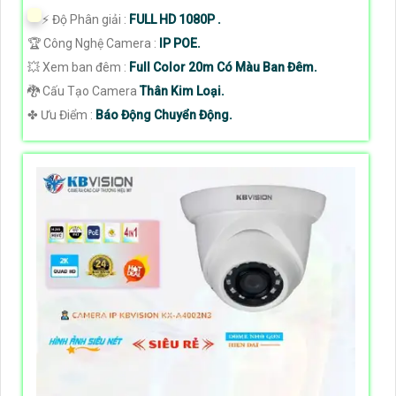
️⚡ Độ Phân giải :
FULL HD 1080P .
🏆 Công Nghệ Camera :
IP POE.
💥 Xem ban đêm :
Full Color 20m Có Màu Ban Đêm.
🐉️ Cấu Tạo Camera
Thân Kim Loại.
️✤ Ưu Điểm :
Báo Động Chuyển Động.