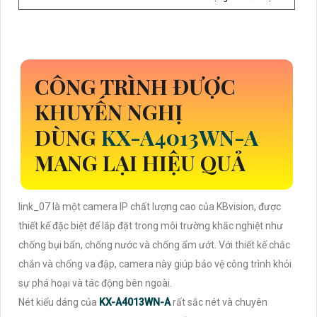
CÔNG TRÌNH ĐƯỢC
KHUYẾN NGHỊ
DÙNG
KX-A4013WN-A
MANG LẠI HIỆU QUẢ
link_07 là một camera IP chất lượng cao của KBvision, được
thiết kế đặc biệt để lắp đặt trong môi trường khắc nghiệt như
chống bụi bẩn, chống nước và chống ẩm ướt. Với thiết kế chắc
chắn và chống va đập, camera này giúp bảo vệ công trình khỏi
sự phá hoại và tác động bên ngoài.
Nét kiểu dáng của
KX-A4013WN-A
rất sắc nét và chuyên