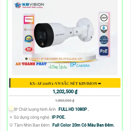
KX-AF2111N3-VN SẮC NÉT KBVISION ➠
1,202,500 ₫
1,850,000 ₫
💯 Chất lượng hình Ảnh :
FULL HD 1080P .
⚛️ Sử dụng công nghệ :
IP POE.
💡 Tầm Nhìn Ban Đêm :
Full Color 20m Có Màu Ban Đêm.