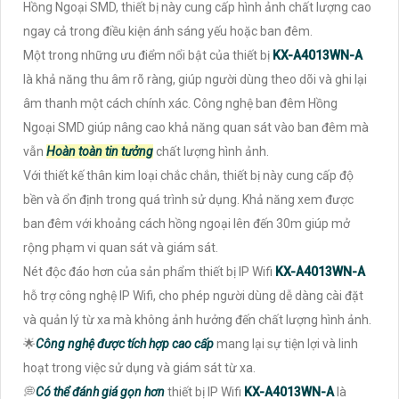
Hồng Ngoại SMD, thiết bị này cung cấp hình ảnh chất lượng cao
ngay cả trong điều kiện ánh sáng yếu hoặc ban đêm.
Một trong những ưu điểm nổi bật của thiết bị
KX-A4013WN-A
là khả năng thu âm rõ ràng, giúp người dùng theo dõi và ghi lại
âm thanh một cách chính xác. Công nghệ ban đêm Hồng
Ngoại SMD giúp nâng cao khả năng quan sát vào ban đêm mà
vẫn
Hoàn toàn tin tưởng
chất lượng hình ảnh.
Với thiết kế thân kim loại chắc chắn, thiết bị này cung cấp độ
bền và ổn định trong quá trình sử dụng. Khả năng xem được
ban đêm với khoảng cách hồng ngoại lên đến 30m giúp mở
rộng phạm vi quan sát và giám sát.
Nét độc đáo hơn của sản phẩm thiết bị IP Wifi
KX-A4013WN-A
hỗ trợ công nghệ IP Wifi, cho phép người dùng dễ dàng cài đặt
và quản lý từ xa mà không ảnh hưởng đến chất lượng hình ảnh.
🌟
Công nghệ được tích hợp cao cấp
mang lại sự tiện lợi và linh
hoạt trong việc sử dụng và giám sát từ xa.
💭
Có thể đánh giá gọn hơn
thiết bị IP Wifi
KX-A4013WN-A
là