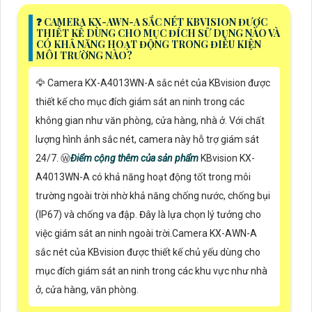
️❓ CAMERA KX-AWN-A SẮC NÉT KBVISION ĐƯỢC
THIẾT KẾ DÙNG CHO MỤC ĐÍCH SỬ DỤNG NÀO VÀ
CÓ KHẢ NĂNG HOẠT ĐỘNG TRONG ĐIỀU KIỆN
MÔI TRƯỜNG NÀO?
🦅 Camera KX-A4013WN-A sắc nét của KBvision được
thiết kế cho mục đích giám sát an ninh trong các
không gian như văn phòng, cửa hàng, nhà ở. Với chất
lượng hình ảnh sắc nét, camera này hỗ trợ giám sát
24/7. Ⓦ
Điểm cộng thêm của sản phẩm
KBvision KX-
A4013WN-A có khả năng hoạt động tốt trong môi
trường ngoài trời nhờ khả năng chống nước, chống bụi
(IP67) và chống va đập. Đây là lựa chọn lý tưởng cho
việc giám sát an ninh ngoài trời.Camera KX-AWN-A
sắc nét của KBvision được thiết kế chủ yếu dùng cho
mục đích giám sát an ninh trong các khu vực như nhà
ở, cửa hàng, văn phòng.