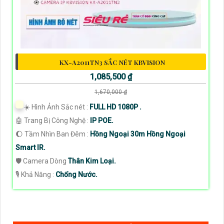
KX-A2011TN3 SẮC NÉT KBVISION
1,085,500 ₫
1,670,000 ₫
☀️ Hình Ảnh Sắc nét :
FULL HD 1080P .
🤖️ Trang Bị Công Nghệ :
IP POE.
🌔 Tầm Nhìn Ban Đêm :
Hồng Ngoại 30m Hồng Ngoại
Smart IR.
🛡 Camera Dòng
Thân Kim Loại.
️🎙 Khả Năng :
Chống Nước.