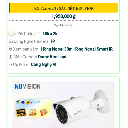
KX-A4002N3 SẮC NÉT KBVISION
1,950,000 ₫
2,730,000 ₫
🔅 Độ Phân giải :
Ultra 2k .
👍 Công Nghệ Camera :
IP.
❂ Xem ban đêm :
Hồng Ngoại 30m Hồng Ngoại Smart IR.
🗜️ Mẫu Camera
Dome Kim Loại.
️⇝ Ưu Điểm :
Công Nghệ AI.