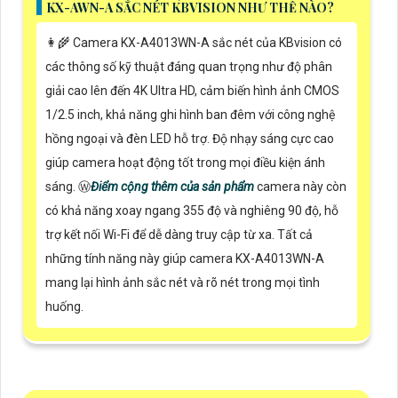
KX-AWN-A SẮC NÉT KBVISION NHƯ THẾ NÀO?
👩‍🌾 Camera KX-A4013WN-A sắc nét của KBvision có
các thông số kỹ thuật đáng quan trọng như độ phân
giải cao lên đến 4K Ultra HD, cảm biến hình ảnh CMOS
1/2.5 inch, khả năng ghi hình ban đêm với công nghệ
hồng ngoại và đèn LED hỗ trợ. Độ nhạy sáng cực cao
giúp camera hoạt động tốt trong mọi điều kiện ánh
sáng. Ⓦ
Điểm cộng thêm của sản phẩm
camera này còn
có khả năng xoay ngang 355 độ và nghiêng 90 độ, hỗ
trợ kết nối Wi-Fi để dễ dàng truy cập từ xa. Tất cả
những tính năng này giúp camera KX-A4013WN-A
mang lại hình ảnh sắc nét và rõ nét trong mọi tình
huống.