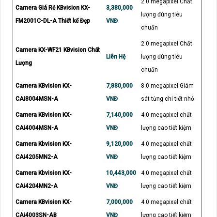
2.0 megapixel Chất
Camera Giá Rẻ KBvision KX-
3,380,000
lượng đúng tiêu
FM2001C-DL-A Thiết kế Đẹp
VNĐ
chuẩn
2.0 megapixel Chất
Camera KX-WF21 KBvision Chất
Liên Hệ
lượng đúng tiêu
Lượng
chuẩn
Camera KBvision KX-
7,880,000
8.0 megapixel Giám
CAi8004MSN-A
VNĐ
sát từng chi tiết nhỏ
Camera KBvision KX-
7,140,000
4.0 megapixel chất
CAi4004MSN-A
VNĐ
lượng cao tiết kiệm
Camera Kbvision KX-
9,120,000
4.0 megapixel chất
CAi4205MN2-A
VNĐ
lượng cao tiết kiệm
Camera Kbvision KX-
10,443,000
4.0 megapixel chất
CAi4204MN2-A
VNĐ
lượng cao tiết kiệm
Camera KBvision KX-
7,000,000
4.0 megapixel chất
CAi4003SN-AB
VNĐ
lượng cao tiết kiệm