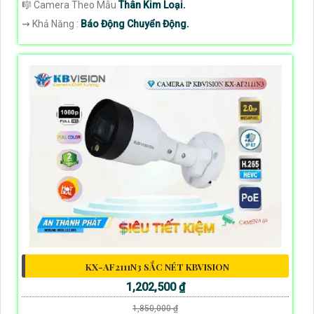
🎼️ Camera Theo Mẫu
Thân Kim Loại.
️⇝ Khả Năng :
Báo Động Chuyển Động.
KX-AF2111N3 SẮC NÉT KBVISION
1,202,500 ₫
1,850,000 ₫