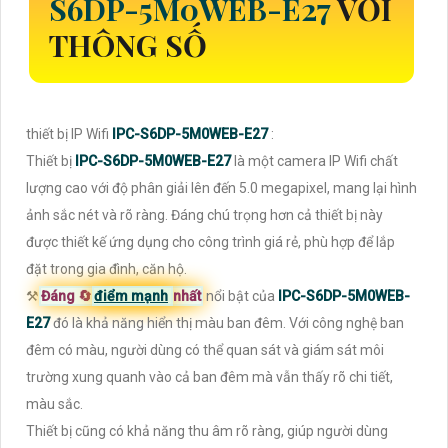
S6DP-5M0WEB-E27
VỚI
THÔNG SỐ
thiết bị IP Wifi
IPC-S6DP-5M0WEB-E27
:
Thiết bị
IPC-S6DP-5M0WEB-E27
là một camera IP Wifi chất
lượng cao với độ phân giải lên đến 5.0 megapixel, mang lại hình
ảnh sắc nét và rõ ràng. Đáng chú trọng hơn cả thiết bị này
được thiết kế ứng dụng cho công trình giá rẻ, phù hợp để lắp
đặt trong gia đình, căn hộ.
⚒
Đáng 🔄
điểm mạnh
nhất
nổi bật của
IPC-S6DP-5M0WEB-
E27
đó là khả năng hiển thị màu ban đêm. Với công nghệ ban
đêm có màu, người dùng có thể quan sát và giám sát môi
trường xung quanh vào cả ban đêm mà vẫn thấy rõ chi tiết,
màu sắc.
Thiết bị cũng có khả năng thu âm rõ ràng, giúp người dùng