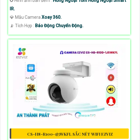
✪ Hình ảnh ban đêm :
Hồng Ngoại 10m Hồng Ngoại Smart
IR.
💎 Mẫu Camera
Xoay 360.
️📡 Tích Hợp :
Báo Động Chuyển Động.
CS-H8-R100-1J5WKFL SẮC NÉT WIFI EZVIZ