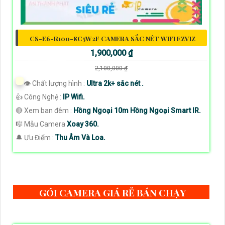
CS-E6-R100-8C5W2F CAMERA SẮC NÉT WIFI EZVIZ
1,900,000 ₫
2,100,000 ₫
👁 Chất lượng hình :
Ultra 2k+ sắc nét .
👍 Công Nghệ :
IP Wifi.
🔴 Xem ban đêm :
Hồng Ngoại 10m Hồng Ngoại Smart IR.
🎼️ Mẫu Camera
Xoay 360.
️🔔 Ưu Điểm :
Thu Âm Và Loa.
GÓI CAMERA GIÁ RẺ BÁN CHẠY