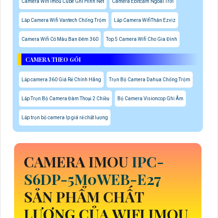
Camera Wifi Imou Cube Ghi Hình Nét
Camera Ebitcam Ngoài Trời
Lăp Camera Wifi Vantech Chống Trộm
Lắp Camera WifiThân Ezviz
Camera Wifi Có Màu Ban Đêm 360
Top 5 Camera Wifi Cho Gia Đình
CAMERA THEO GÓI
Lắp camera 360 Giá Rẻ Chính Hãng
Trọn Bộ Camera Dahua Chống Trộm
Lắp Trọn Bộ Camera Đàm Thoại 2 Chiều
Bộ Camera Visioncop Ghi Âm
Lắp trọn bộ camera Ip giá rẻ chất lượng
CAMERA IMOU
IPC-
S6DP-5M0WEB-E27
SẢN PHẨM CHẤT
LƯỢNG CỦA WIFI IMOU