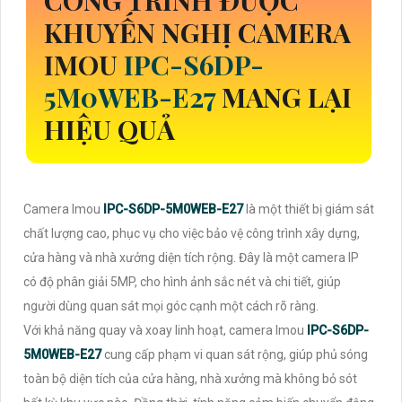
CÔNG TRÌNH ĐƯỢC
KHUYẾN NGHỊ CAMERA
IMOU
IPC-S6DP-
5M0WEB-E27
MANG LẠI
HIỆU QUẢ
Camera Imou
IPC-S6DP-5M0WEB-E27
là một thiết bị giám sát
chất lượng cao, phục vụ cho việc bảo vệ công trình xây dựng,
cửa hàng và nhà xưởng diện tích rộng. Đây là một camera IP
có độ phân giải 5MP, cho hình ảnh sắc nét và chi tiết, giúp
người dùng quan sát mọi góc cạnh một cách rõ ràng.
Với khả năng quay và xoay linh hoạt, camera Imou
IPC-S6DP-
5M0WEB-E27
cung cấp phạm vi quan sát rộng, giúp phủ sóng
toàn bộ diện tích của cửa hàng, nhà xưởng mà không bỏ sót