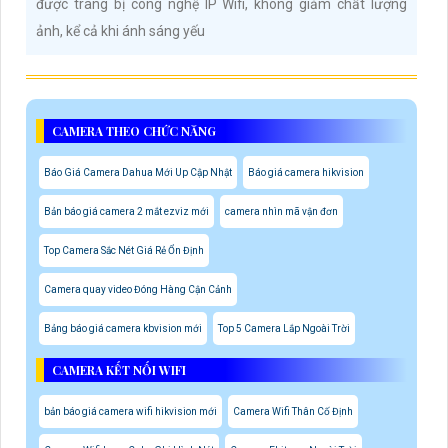
được trang bị công nghệ IP Wifi, không giảm chất lượng
ảnh, kể cả khi ánh sáng yếu
CAMERA THEO CHỨC NĂNG
Báo Giá Camera Dahua Mới Up Cập Nhật
Báo giá camera hikvision
Bản báo giá camera 2 mắt ezviz mới
camera nhìn mã vận đơn
Top Camera Sắc Nét Giá Rẻ Ổn Định
Camera quay video Đóng Hàng Cận Cảnh
Bảng báo giá camera kbvision mới
Top 5 Camera Lắp Ngoài Trời
CAMERA KẾT NỐI WIFI
bản báo giá camera wifi hikvision mới
Camera Wifi Thân Cố Định