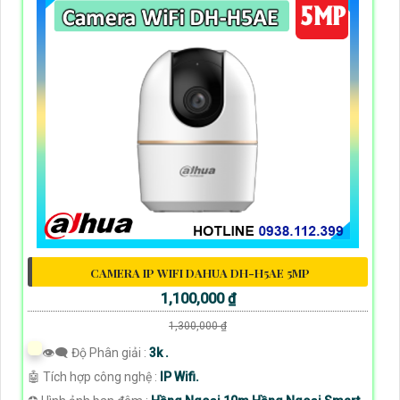
CAMERA IP WIFI DAHUA DH-H5AE 5MP
1,100,000 ₫
1,300,000 ₫
👁️‍🗨 Độ Phân giải :
3k .
🤖️ Tích hợp công nghệ :
IP Wifi.