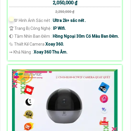
2,050,000 ₫
2,250,000 ₫
💯 Hình Ảnh Sắc nét :
Ultra 2k+ sắc nét .
🏆 Trang Bị Công Nghệ :
IP Wifi.
🌔 Tầm Nhìn Ban Đêm :
Hồng Ngoại 30m Có Màu Ban Đêm.
🔩 Thiết Kế Camera
Xoay 360.
️⇝ Khả Năng :
Xoay 360 Thu Âm.