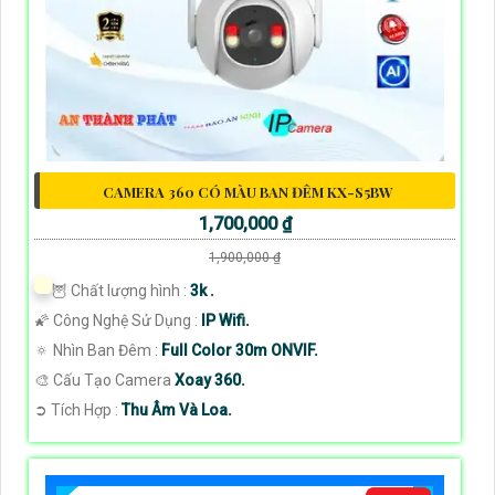
CAMERA 360 CÓ MÀU BAN ĐÊM KX-S5BW
1,700,000 ₫
1,900,000 ₫
🦉 Chất lượng hình :
3k .
🌠 Công Nghệ Sử Dụng :
IP Wifi.
🔅 Nhìn Ban Đêm :
Full Color 30m ONVIF.
🎨 Cấu Tạo Camera
Xoay 360.
️➲ Tích Hợp :
Thu Âm Và Loa.