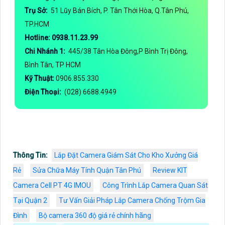
Trụ Sở:
51 Lũy Bán Bích, P. Tân Thới Hòa, Q.Tân Phú,
TP.HCM
Hotline: 0938.11.23.99
Chi Nhánh 1:
445/38 Tân Hòa Đông,P Bình Trị Đông,
Bình Tân, TP HCM
Kỹ Thuật:
0906.855.330
Điện Thoại:
(028) 6688.4949
Thông Tin:
Lắp Đặt Camera Giám Sát Cho Kho Xưởng Giá
Rẻ
Sửa Chữa Máy Tính Quận Tân Phú
Review KIT
Camera Cell PT 4G IMOU
Công Trình Lắp Camera Quan Sát
Tại Quận 2
Tư Vấn Giải Pháp Lắp Camera Chống Trộm Gia
Đình
Bộ camera 360 độ giá rẻ chính hãng