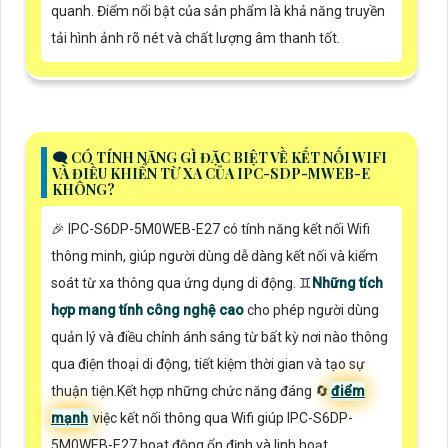
quanh. Điểm nổi bật của sản phẩm là khả năng truyền
tải hình ảnh rõ nét và chất lượng âm thanh tốt.
🗨️ CÓ TÍNH NĂNG GÌ ĐẶC BIỆT VỀ KẾT NỐI WIFI
VÀ ĐIỀU KHIỂN TỪ XA CỦA IPC-SDP-MWEB-E
KHÔNG?
️🎉 IPC-S6DP-5M0WEB-E27 có tính năng kết nối Wifi
thông minh, giúp người dùng dễ dàng kết nối và kiểm
soát từ xa thông qua ứng dụng di động. ♊
Những tích
hợp mang tính công nghệ cao
cho phép người dùng
quản lý và điều chỉnh ánh sáng từ bất kỳ nơi nào thông
qua điện thoại di động, tiết kiệm thời gian và tạo sự
thuận tiện.Kết hợp những chức năng đáng 🔄
điểm
mạnh
việc kết nối thông qua Wifi giúp IPC-S6DP-
5M0WEB-E27 hoạt động ổn định và linh hoạt.