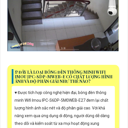
⁉️ ĐÂY LÀ LOẠI BÓNG ĐÈN THÔNG MINH WIFI
IMOU IPC-SDP-MWEB-E CÓ CHẤT LƯỢNG HÌNH
ẢNH VÀ ĐỘ PHÂN GIẢI NHƯ THẾ NÀO?
♥️ Được tích hợp công nghệ hiện đại, bóng đèn thông
minh Wifi Imou IPC-S6DP-5M0WEB-E27 đem lại chất
lượng hình ảnh sắc nét và độ phân giải cao. Với khả
năng xem qua ứng dụng di động, người dùng dễ dàng
theo dõi và kiểm soát từ xa mọi hoạt động xung