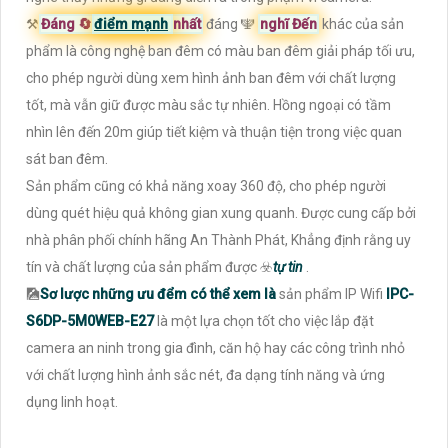
⚒
Đáng 🔄
điểm mạnh
nhất
đáng 🕎
nghĩ Đến
khác của sản
phẩm là công nghệ ban đêm có màu ban đêm giải pháp tối ưu,
cho phép người dùng xem hình ảnh ban đêm với chất lượng
tốt, mà vẫn giữ được màu sắc tự nhiên. Hồng ngoại có tầm
nhìn lên đến 20m giúp tiết kiệm và thuận tiện trong việc quan
sát ban đêm.
Sản phẩm cũng có khả năng xoay 360 độ, cho phép người
dùng quét hiệu quả không gian xung quanh. Được cung cấp bởi
nhà phân phối chính hãng An Thành Phát, Khẳng định rằng uy
tín và chất lượng của sản phẩm được ☣️
tự tin
.
🎑
Sơ lược những ưu đểm có thể xem là
sản phẩm IP Wifi
IPC-
S6DP-5M0WEB-E27
là một lựa chọn tốt cho việc lắp đặt
camera an ninh trong gia đình, căn hộ hay các công trình nhỏ
với chất lượng hình ảnh sắc nét, đa dạng tính năng và ứng
dụng linh hoạt.