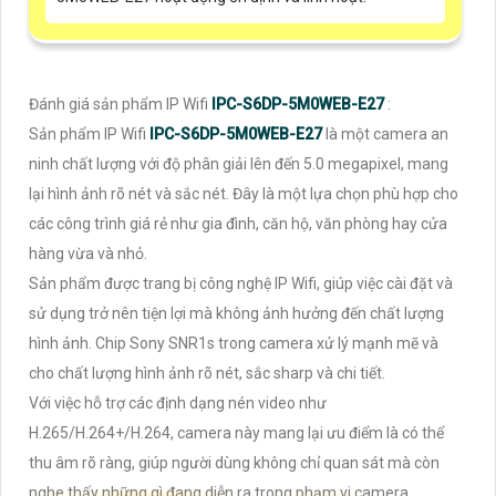
Đánh giá sản phẩm IP Wifi
IPC-S6DP-5M0WEB-E27
:
Sản phẩm IP Wifi
IPC-S6DP-5M0WEB-E27
là một camera an
ninh chất lượng với độ phân giải lên đến 5.0 megapixel, mang
lại hình ảnh rõ nét và sắc nét. Đây là một lựa chọn phù hợp cho
các công trình giá rẻ như gia đình, căn hộ, văn phòng hay cửa
hàng vừa và nhỏ.
Sản phẩm được trang bị công nghệ IP Wifi, giúp việc cài đặt và
sử dụng trở nên tiện lợi mà không ảnh hưởng đến chất lượng
hình ảnh. Chip Sony SNR1s trong camera xử lý mạnh mẽ và
cho chất lượng hình ảnh rõ nét, sắc sharp và chi tiết.
Với việc hỗ trợ các định dạng nén video như
H.265/H.264+/H.264, camera này mang lại ưu điểm là có thể
thu âm rõ ràng, giúp người dùng không chỉ quan sát mà còn
nghe thấy những gì đang diễn ra trong phạm vi camera.