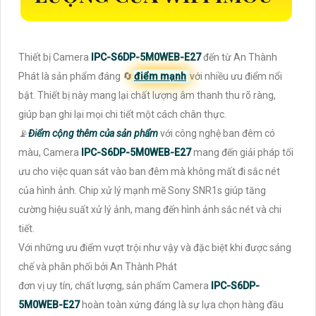
Thiết bị Camera
IPC-S6DP-5M0WEB-E27
đến từ An Thành
Phát là sản phẩm đáng 🔄
điểm mạnh
với nhiều ưu điểm nổi
bật. Thiết bị này mang lại chất lượng âm thanh thu rõ ràng,
giúp bạn ghi lại mọi chi tiết một cách chân thực.
📡
Điểm cộng thêm của sản phẩm
với công nghệ ban đêm có
màu, Camera
IPC-S6DP-5M0WEB-E27
mang đến giải pháp tối
ưu cho việc quan sát vào ban đêm mà không mất đi sắc nét
của hình ảnh. Chip xử lý mạnh mẽ Sony SNR1s giúp tăng
cường hiệu suất xử lý ảnh, mang đến hình ảnh sắc nét và chi
tiết.
Với những ưu điểm vượt trội như vậy và đặc biệt khi được sáng
chế và phân phối bởi An Thành Phát
đơn vị uy tín, chất lượng, sản phẩm Camera
IPC-S6DP-
5M0WEB-E27
hoàn toàn xứng đáng là sự lựa chọn hàng đầu