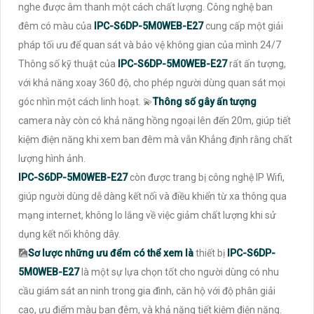
nghe được âm thanh một cách chất lượng. Công nghệ ban
đêm có màu của
IPC-S6DP-5M0WEB-E27
cung cấp một giải
pháp tối ưu để quan sát và bảo vệ không gian của mình 24/7
Thông số kỹ thuật của
IPC-S6DP-5M0WEB-E27
rất ấn tượng,
với khả năng xoay 360 độ, cho phép người dùng quan sát mọi
góc nhìn một cách linh hoạt. 💫
Thông số gây ấn tượng
camera này còn có khả năng hồng ngoại lên đến 20m, giúp tiết
kiệm điện năng khi xem ban đêm mà vẫn Khẳng định rằng chất
lượng hình ảnh.
IPC-S6DP-5M0WEB-E27
còn được trang bị công nghệ IP Wifi,
giúp người dùng dễ dàng kết nối và điều khiển từ xa thông qua
mạng internet, không lo lắng về việc giảm chất lượng khi sử
dụng kết nối không dây.
🎑
Sơ lược những ưu đểm có thể xem là
thiết bị
IPC-S6DP-
5M0WEB-E27
là một sự lựa chọn tốt cho người dùng có nhu
cầu giám sát an ninh trong gia đình, căn hộ với độ phân giải
cao, ưu điểm màu ban đêm, và khả năng tiết kiệm điện năng.