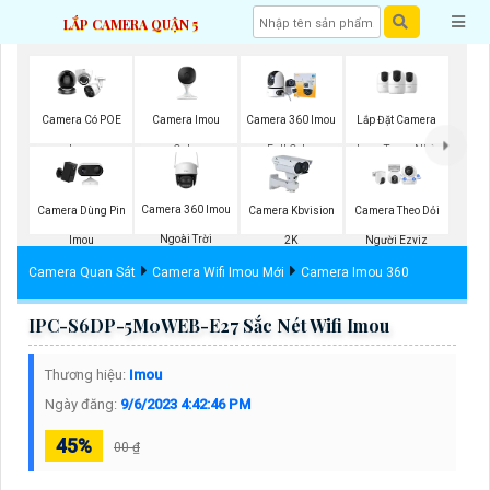
LẮP CAMERA QUẬN 5
Camera Imou
Lắp Đặt Camera
Camera Có POE
Camera 360 Imou
Cube
Imou Trong Nhà
Imou
Full Color
Camera 360 Imou
Camera Dùng Pin
Camera Kbvision
Camera Theo Dỏi
Ngoài Trời
Imou
2K
Người Ezviz
Camera Quan Sát
Camera Wifi Imou Mới
Camera Imou 360
IPC-S6DP-5M0WEB-E27 Sắc Nét Wifi Imou
Thương hiệu:
Imou
Ngày đăng:
9/6/2023 4:42:46 PM
45%
00 ₫