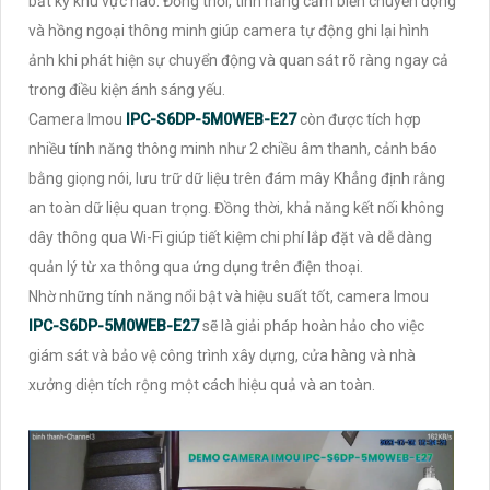
bất kỳ khu vực nào. Đồng thời, tính năng cảm biến chuyển động
và hồng ngoại thông minh giúp camera tự động ghi lại hình
ảnh khi phát hiện sự chuyển động và quan sát rõ ràng ngay cả
trong điều kiện ánh sáng yếu.
Camera Imou
IPC-S6DP-5M0WEB-E27
còn được tích hợp
nhiều tính năng thông minh như 2 chiều âm thanh, cảnh báo
bằng giọng nói, lưu trữ dữ liệu trên đám mây Khẳng định rằng
an toàn dữ liệu quan trọng. Đồng thời, khả năng kết nối không
dây thông qua Wi-Fi giúp tiết kiệm chi phí lắp đặt và dễ dàng
quản lý từ xa thông qua ứng dụng trên điện thoại.
Nhờ những tính năng nổi bật và hiệu suất tốt, camera Imou
IPC-S6DP-5M0WEB-E27
sẽ là giải pháp hoàn hảo cho việc
giám sát và bảo vệ công trình xây dựng, cửa hàng và nhà
xưởng diện tích rộng một cách hiệu quả và an toàn.