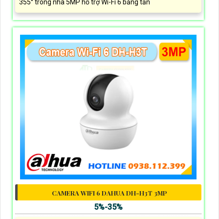
355° trong nhà 5MP hỗ trợ Wi-Fi 6 băng tần
CAMERA WIFI 6 DAHUA DH-H3T 3MP
5%-35%