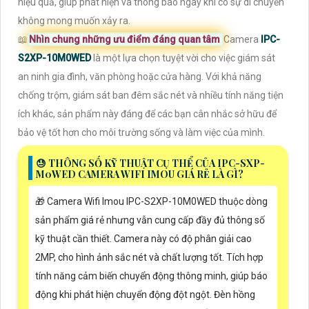
hiệu quả, giúp phát hiện và thông báo ngay khi có sự di chuyển
không mong muốn xảy ra.
📖
Nhìn chung những ưu điểm đáng quan tâm
Camera
IPC-
S2XP-10M0WED
là một lựa chọn tuyệt vời cho việc giám sát
an ninh gia đình, văn phòng hoặc cửa hàng. Với khả năng
chống trộm, giám sát ban đêm sắc nét và nhiều tính năng tiện
ích khác, sản phẩm này đáng để các bạn cân nhắc sở hữu để
bảo vệ tốt hơn cho môi trường sống và làm việc của mình.
😓 THÔNG SỐ KỸ THUẬT CỤ THỂ CỦA IPC-SXP-
M0WED CAMERA WIFI IMOU GIÁ RẺ LÀ GÌ?
🎁 Camera Wifi Imou IPC-S2XP-10M0WED thuộc dòng
sản phẩm giá rẻ nhưng vẫn cung cấp đầy đủ thông số
kỹ thuật cần thiết. Camera này có độ phân giải cao
2MP, cho hình ảnh sắc nét và chất lượng tốt. Tích hợp
tính năng cảm biến chuyển động thông minh, giúp báo
động khi phát hiện chuyển động đột ngột. Đèn hồng