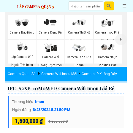
LẮP CAMERA QUẬN 5
Camera Báo Động
Camera Dùng Pin
Camera Thiết Kế
Camera Imou Phát
Imou
Imou
Kim Loại Imou
Hiện Người
Lắp Camera Wifi
Camera Wifi
Camera Thân Lớn
Camera Nhựa
Ngoài Trời Imou
Chống Trộm Imou
Dahua
Plastic Ezviz
Camera Quan Sát
Camera Wifi Imou Mới
Camera IP Không Dây
IPC-S2XP-10M0WED Camera Wifi Imou Giá Rẻ
Thương hiệu:
Imou
Ngày đăng:
3/23/2024 5:21:50 PM
1,600,000 ₫
1,800,000 ₫