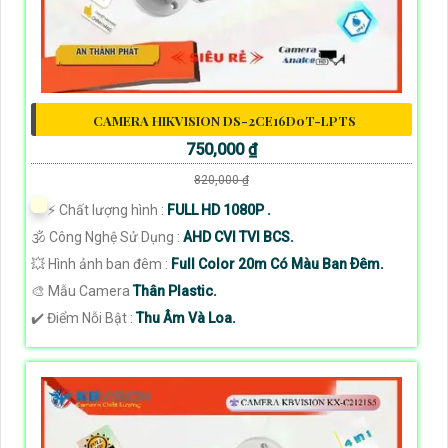
CAMERA HIKVISION DS-2CE16D0T-LPTS
750,000 ₫
820,000 ₫
️⚡ Chất lượng hình :
FULL HD 1080P .
🕉️ Công Nghệ Sử Dụng :
AHD CVI TVI BCS.
💥 Hình ảnh ban đêm :
Full Color 20m Có Màu Ban Ðêm.
🎨 Mẫu Camera
Thân Plastic.
️✔️ Điểm Nỗi Bật :
Thu Âm Và Loa.