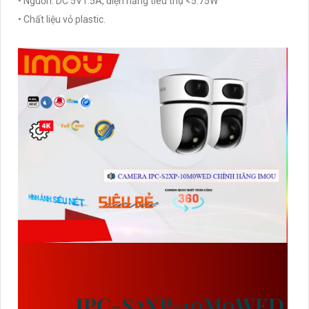
• Nguồn: DC 5V1.5A, điện năng tiêu thụ <5.75W
• Chất liệu vỏ plastic.
THÔNG TIN ĐÁNG CHÚ Ý
CỦA CAMERA IMOU 2 ỐNG
KÍNH
IPC-S2XP-10M0WED