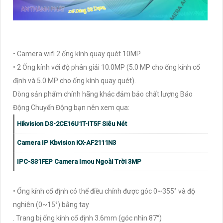
• Camera wifi 2 ống kính quay quét 10MP
• 2 Ống kính với độ phân giải 10.0MP (5.0 MP cho ống kính cố
định và 5.0 MP cho ống kính quay quét).
Dòng sản phẩm chính hãng khác đảm bảo chất lượng Báo
Động Chuyển Động bạn nên xem qua:
Hikvision DS-2CE16U1T-IT5F Siêu Nét
Camera IP Kbvision KX-AF2111N3
IPC-S31FEP Camera Imou Ngoài Trời 3MP
• Ống kính cố định có thể điều chỉnh được góc 0~355° và độ
nghiên (0~15°) bằng tay
. Trang bị ống kính cố định 3.6mm (góc nhìn 87°)