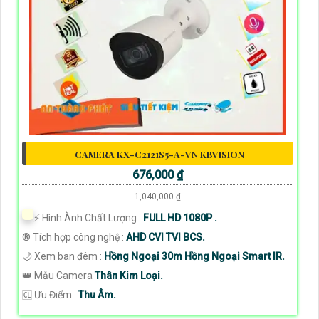
CAMERA KX-C2121S5-A-VN KBVISION
676,000 ₫
1,040,000 ₫
️⚡ Hình Ành Chất Lượng :
FULL HD 1080P .
®️ Tích hợp công nghệ :
AHD CVI TVI BCS.
🌙 Xem ban đêm :
Hồng Ngoại 30m Hồng Ngoại Smart IR.
👑 Mẫu Camera
Thân Kim Loại.
️🆑 Ưu Điểm :
Thu Âm.