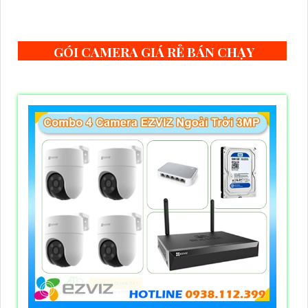
GÓI CAMERA GIÁ RẺ BÁN CHẠY