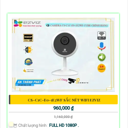
CS-C1C-E0-1E2WF SẮC NÉT WIFI EZVIZ
960,000 ₫
1,160,000 ₫
🦉 Chất lượng hình :
FULL HD 1080P .