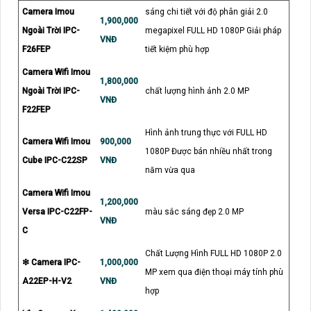
Camera Imou
sáng chi tiết với độ phân giải 2.0
1,900,000
Ngoài Trời IPC-
megapixel FULL HD 1080P Giải pháp
VNĐ
F26FEP
tiết kiệm phù hợp
Camera Wifi Imou
1,800,000
Ngoài Trời IPC-
chất lượng hình ảnh 2.0 MP
VNĐ
F22FEP
Hình ảnh trung thực với FULL HD
Camera Wifi Imou
900,000
1080P Được bán nhiều nhất trong
Cube IPC-C22SP
VNĐ
năm vừa qua
Camera Wifi Imou
1,200,000
Versa IPC-C22FP-
màu sắc sáng đẹp 2.0 MP
VNĐ
C
Chất Lượng Hình FULL HD 1080P 2.0
❇ Camera IPC-
1,000,000
MP xem qua điện thoại máy tính phù
A22EP-H-V2
VNĐ
hợp