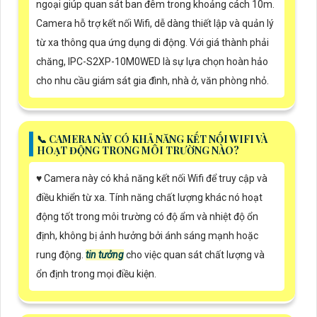
ngoại giúp quan sát ban đêm trong khoảng cách 10m.
Camera hỗ trợ kết nối Wifi, dễ dàng thiết lập và quản lý
từ xa thông qua ứng dụng di động. Với giá thành phải
chăng, IPC-S2XP-10M0WED là sự lựa chọn hoàn hảo
cho nhu cầu giám sát gia đình, nhà ở, văn phòng nhỏ.
📞 CAMERA NÀY CÓ KHẢ NĂNG KẾT NỐI WIFI VÀ
HOẠT ĐỘNG TRONG MÔI TRƯỜNG NÀO?
♥️ Camera này có khả năng kết nối Wifi để truy cập và
điều khiển từ xa. Tính năng chất lượng khác nó hoạt
động tốt trong môi trường có độ ẩm và nhiệt độ ổn
định, không bị ảnh hưởng bởi ánh sáng mạnh hoặc
rung động.
tin tưởng
cho việc quan sát chất lượng và
ổn định trong mọi điều kiện.