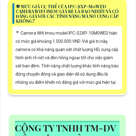
️💬 MỨC GIÁ CỤ THỂ CỦA IPC-SXP-M0WED
CAMERA WIFI IMOU GIÁ RẺ LÀ BAO NHIÊU VÀ CÓ
ĐÁNG GIÁ VỚI CÁC TÍNH NĂNG MÀ NÓ CUNG CẤP
KHÔNG?
🤵 Camera Wifi Imou model IPC-S2XP-10M0WED hiện
có mức giá khoảng 1.500.000 VND. Với giá trị này,
camera có khả năng quan sát chất lượng HD, cung cấp
hình ảnh rõ nét và đèn hồng ngoại tốt cho việc giám
sát ban đêm. Tính năng chất lượng khác tính năng báo
động chuyển động và giao diện dễ sử dụng đều là
những ưu điểm khiến nó đáng giá với mức giá hiện tại.
CÔNG TY TNHH TM-DV