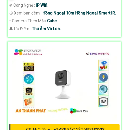
✳️ Công Nghệ :
IP Wifi.
🌙 Xem ban đêm :
Hồng Ngoại 10m Hồng Ngoại Smart IR.
↕️ Camera Theo Mẫu
Cube.
️🔔 Ưu Điểm :
Thu Âm Và Loa.
CS-H1C-R100-1G2WF SẮC NÉT WIFI EZVIZ