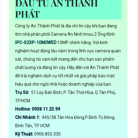
ĐẦU TƯ AN THÀNH
PHÁT
Công ty An Thành Phát là địa chỉ tin cậy khi bạn đang
tìm nhà phân phối Camera An Ninh Imou 2 Ống Kính
IPC-S2XP-10M0WED
10MP chính hãng. Với kinh
nghiệm hoạt động lâu năm trong lĩnh vực camera quan
sát, chúng tôi cam kết mang đến cho bạn sản phẩm
chất lượng và đáng tin cậy. Hãy đến với An Thành Phát
để trải nghiệm dịch vụ tốt nhất và giải pháp bảo mật
hiệu quả cho ngôi nhà hoặc doanh nghiệp của bạn.
Trụ Sở:
51 Lũy Bán Bích, P. Tân Thới Hòa, Q.Tân Phú,
TP.HCM
Hotline: 0938.11.23.99
Chi Nhánh 1:
445/38 Tân Hòa Đông,P Bình Trị Đông,
Bình Tân, TP HCM
Kỹ Thuật:
0906.855.330