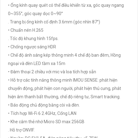
• Ống kính quay quét có thể điều khiển từ xa, góc quay ngang
0~355°, góc quay dọc 0~90°
. Trang bị ống kính cố định 3.6mm (góc nhìn 87°)
• Chuẩn nén H.265
. Tốc độ khung hình 15fps.
• Chống ngược sáng HDR
• Chế độ ánh sáng kép thông minh 4 chế độ ban đêm, Hồng
ngoại và đèn LED tầm xa 15m
• Đàm thoại 2 chiều với mic và loa tích hợp sẵn
• Hỗ trợ các tính năng thông minh IMOU SENSE: phát hiện
chuyển động, phát hiện con người, phát hiện thú cưng, phát
hiện âm thanh bất thường, chế độ riêng tư, Smart tracking.
• Báo động chủ động bằng còi và đèn.
• Tích hợp Wi-Fi 6 2.4GHz, Cổng LAN
• Khe cắm thẻ nhớ Micro SD max 256GB
. Hỗ trợ ONVIF.