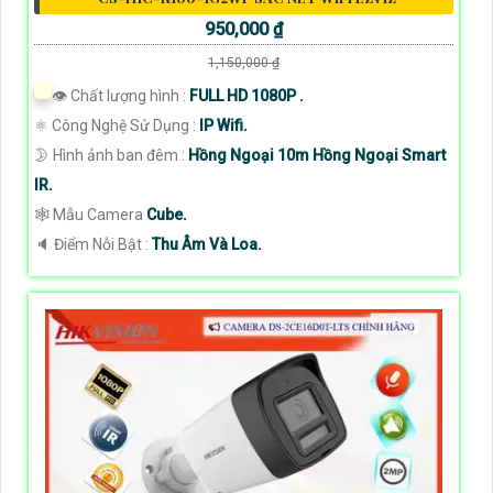
950,000 ₫
1,150,000 ₫
👁 Chất lượng hình :
FULL HD 1080P .
⚛️ Công Nghệ Sử Dụng :
IP Wifi.
🌛 Hình ảnh ban đêm :
Hồng Ngoại 10m Hồng Ngoại Smart
IR.
🕸️ Mẫu Camera
Cube.
️🔈 Điểm Nỗi Bật :
Thu Âm Và Loa.