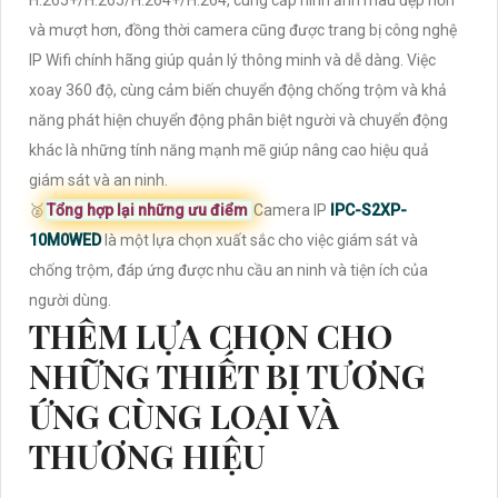
H.265+/H.265/H.264+/H.264, cung cấp hình ảnh màu đẹp hơn
và mượt hơn, đồng thời camera cũng được trang bị công nghệ
IP Wifi chính hãng giúp quản lý thông minh và dễ dàng. Việc
xoay 360 độ, cùng cảm biến chuyển động chống trộm và khả
năng phát hiện chuyển động phân biệt người và chuyển động
khác là những tính năng mạnh mẽ giúp nâng cao hiệu quả
giám sát và an ninh.
🥈️
Tổng hợp lại những ưu điểm
Camera IP
IPC-S2XP-
10M0WED
là một lựa chọn xuất sắc cho việc giám sát và
chống trộm, đáp ứng được nhu cầu an ninh và tiện ích của
người dùng.
THÊM LỰA CHỌN CHO
NHỮNG THIẾT BỊ TƯƠNG
ỨNG CÙNG LOẠI VÀ
THƯƠNG HIỆU