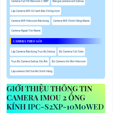
Camera Full HD Kbvision 2.0MP
Báo gia camera wifi Dahua
Lắp Camera Wifi Có Cảnh Báo Chống trộm
Camera Wifi Hikvision Báo Động
Camera Wifi Chính Hãng Kbone
Camera Ngoài Trời Kbone
CAMERA THEO GÓI
Lắp Camera Báo Động Trọn Bộ Dahua
Bộ Camera Full Color
Trọn Bộ Camera Dahua Ghi Âm
Bộ Camera Ghi Âm Hikvision
Lắp camera 360 Giá Rẻ Chính Hãng
GIỚI THIỆU THÔNG TIN
CAMERA IMOU 2 ỐNG
KÍNH
IPC-S2XP-10M0WED