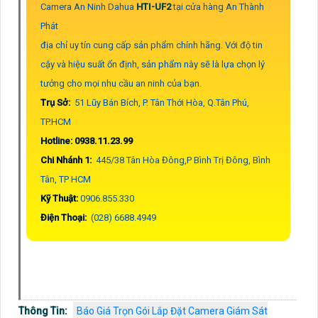
Camera An Ninh Dahua
HTI-UF2
tại cửa hàng An Thành
Phát
địa chỉ uy tín cung cấp sản phẩm chính hãng. Với độ tin
cậy và hiệu suất ổn định, sản phẩm này sẽ là lựa chọn lý
tưởng cho mọi nhu cầu an ninh của bạn.
Trụ Sở:
51 Lũy Bán Bích, P. Tân Thới Hòa, Q.Tân Phú,
TP.HCM
Hotline: 0938.11.23.99
Chi Nhánh 1:
445/38 Tân Hòa Đông,P Bình Trị Đông, Bình
Tân, TP HCM
Kỹ Thuật:
0906.855.330
Điện Thoại:
(028) 6688.4949
Thông Tin:
Báo Giá Trọn Gói Lắp Đặt Camera Giám Sát