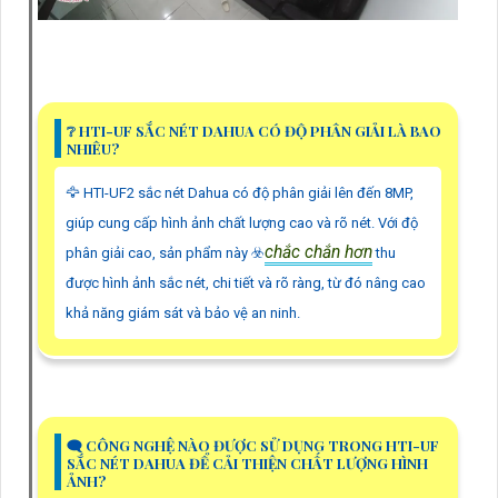
❔ HTI-UF SẮC NÉT DAHUA CÓ ĐỘ PHÂN GIẢI LÀ BAO
NHIÊU?
🦅 HTI-UF2 sắc nét Dahua có độ phân giải lên đến 8MP,
giúp cung cấp hình ảnh chất lượng cao và rõ nét. Với độ
chắc chắn hơn
phân giải cao, sản phẩm này ☣️
thu
được hình ảnh sắc nét, chi tiết và rõ ràng, từ đó nâng cao
khả năng giám sát và bảo vệ an ninh.
🗨️ CÔNG NGHỆ NÀO ĐƯỢC SỬ DỤNG TRONG HTI-UF
SẮC NÉT DAHUA ĐỂ CẢI THIỆN CHẤT LƯỢNG HÌNH
ẢNH?