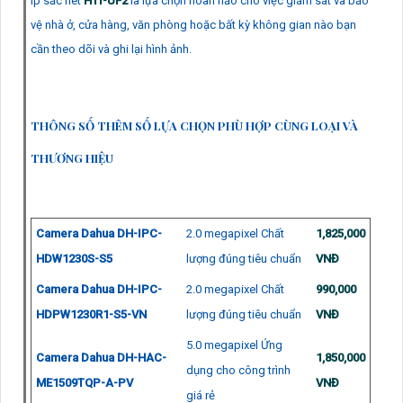
Ip sắc nét
HTI-UF2
là lựa chọn hoàn hảo cho việc giám sát và bảo
vệ nhà ở, cửa hàng, văn phòng hoặc bất kỳ không gian nào bạn
cần theo dõi và ghi lại hình ảnh.
THÔNG SỐ THÊM SỐ LỰA CHỌN PHÙ HỢP CÙNG LOẠI VÀ
THƯƠNG HIỆU
Camera Dahua DH-IPC-
2.0 megapixel Chất
1,825,000
HDW1230S-S5
lượng đúng tiêu chuẩn
VNĐ
Camera Dahua DH-IPC-
2.0 megapixel Chất
990,000
HDPW1230R1-S5-VN
lượng đúng tiêu chuẩn
VNĐ
5.0 megapixel Ứng
Camera Dahua DH-HAC-
1,850,000
dụng cho công trình
ME1509TQP-A-PV
VNĐ
giá rẻ