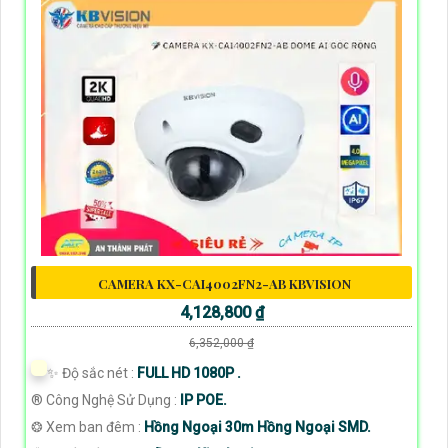
CAMERA KX-CAI4002FN2-AB KBVISION
4,128,800 ₫
6,352,000 ₫
✨ Độ sắc nét :
FULL HD 1080P .
®️ Công Nghệ Sử Dụng :
IP POE.
❂ Xem ban đêm :
Hồng Ngoại 30m Hồng Ngoại SMD.