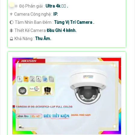
🔆 Độ Phân giải :
Ultra 4k 👍🏾 .
⚜️ Camera Công nghệ :
IP.
🌔 Tầm Nhìn Ban Đêm :
Từng Vị Trí Camera .
🐜 Thiết Kế Camera
Đầu Ghi 4 kênh.
️🔮 Khả Năng :
Thu Âm.