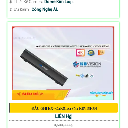
🐜 Thiết Kế Camera
Dome Kim Loại.
️📡 Ưu Điểm :
Công Nghệ AI.
ĐẦU GHI KX-C4K8104SN2 KBVISION
LIÊN H₫
3,500,000 ₫