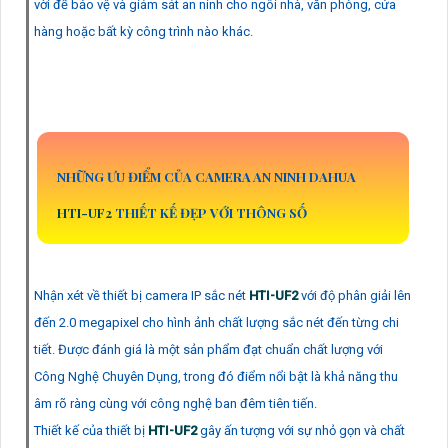
vời để bảo vệ và giám sát an ninh cho ngôi nhà, văn phòng, cửa
hàng hoặc bất kỳ công trình nào khác.
NHỮNG ƯU ĐIỂM CỦA CAMERA AN NINH DAHUA
HTI-UF2
THIẾT KẾ ĐẸP VỚI THÔNG SỐ
Nhận xét về thiết bị camera IP sắc nét
HTI-UF2
với độ phân giải lên
đến 2.0 megapixel cho hình ảnh chất lượng sắc nét đến từng chi
tiết. Được đánh giá là một sản phẩm đạt chuẩn chất lượng với
Công Nghệ Chuyên Dụng, trong đó điểm nổi bật là khả năng thu
âm rõ ràng cùng với công nghệ ban đêm tiên tiến.
Thiết kế của thiết bị
HTI-UF2
gây ấn tượng với sự nhỏ gọn và chất