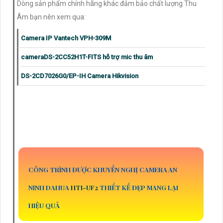
Dòng sản phẩm chính hãng khác đảm bảo chất lượng Thu
Âm bạn nên xem qua:
Camera IP Vantech VPH-309M
cameraDS-2CC52H1T-FITS hỗ trợ mic thu âm
DS-2CD7026G0/EP-IH Camera Hikvision
CÔNG TRÌNH ĐƯỢC KHUYẾN NGHỊ CAMERA AN
NINH DAHUA
HTI-UF2
THIẾT KẾ ĐẸP MANG LẠI
HIỆU QUẢ