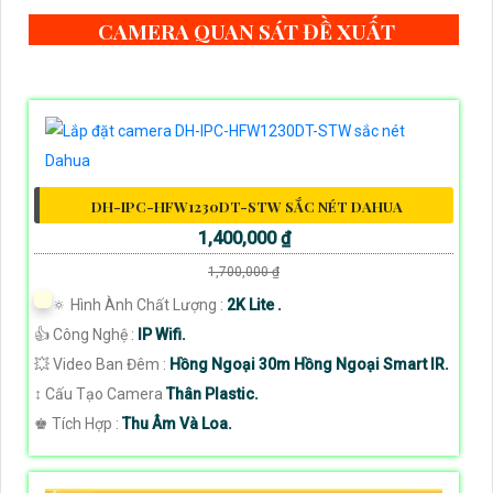
CAMERA QUAN SÁT ĐỀ XUẤT
DH-IPC-HFW1230DT-STW SẮC NÉT DAHUA
1,400,000 ₫
1,700,000 ₫
🔅 Hình Ành Chất Lượng :
2K Lite .
👍 Công Nghệ :
IP Wifi.
💥 Video Ban Đêm :
Hồng Ngoại 30m Hồng Ngoại Smart IR.
↕️ Cấu Tạo Camera
Thân Plastic.
️♚ Tích Hợp :
Thu Âm Và Loa.