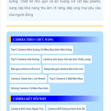
lượng. Thiết kế nhỏ gọn và ấn tượng với vật liệu plastic,
cung cấp khả năng thu âm rõ ràng, đáp ứng mọi yêu cầu
của người dùng
CAMERA THEO CHỨC NĂNG
Top 5 Camera Nhà Xưởng Có Màu Ban Đêm Nên Dùng
Top 5 Camera nhà Xưởng
camera xem được mã vận đơn Chất Lượng
Báo giá camera wifi ezviz
Bảng báo giá camera kbvision mới
Camera Check Var Live Stream
Top 5 Camera 2 Mắt Nên Mua
Những Camera Có Màu Ban Đêm
CAMERA KẾT NỐI WIFI
Camera Wifi Imou Ngoài Trời
Camera Wifi Dahua Hình Ảnh 3K