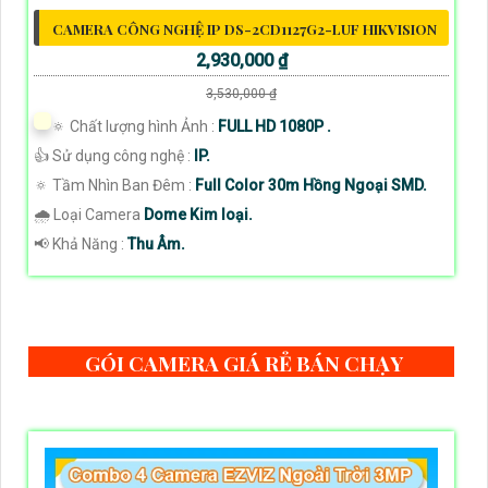
CAMERA CÔNG NGHỆ IP DS-2CD1127G2-LUF HIKVISION
2,930,000 ₫
3,530,000 ₫
🔅 Chất lượng hình Ảnh :
FULL HD 1080P .
👍 Sử dụng công nghệ :
IP.
🔅 Tầm Nhìn Ban Đêm :
Full Color 30m Hồng Ngoại SMD.
🌧️ Loại Camera
Dome Kim loại.
️📢 Khả Năng :
Thu Âm.
GÓI CAMERA GIÁ RẺ BÁN CHẠY