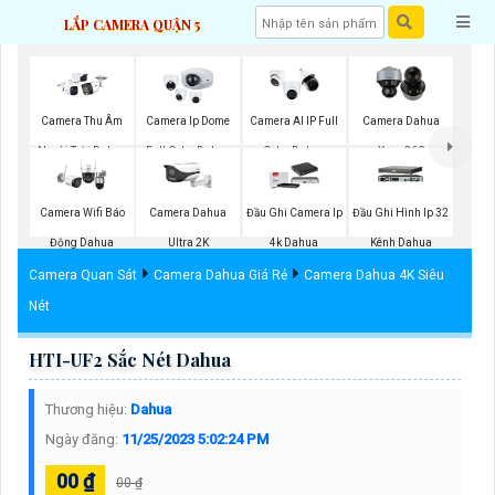
LẮP CAMERA QUẬN 5
Camera Thu Âm
Camera Ip Dome
Camera AI IP Full
Camera Dahua
Ngoài Trời Dahua
Full Color Dahua
Color Dahua
Xoay 360
Camera Wifi Báo
Camera Dahua
Đầu Ghi Camera Ip
Đầu Ghi Hình Ip 32
Động Dahua
Ultra 2K
4k Dahua
Kênh Dahua
Camera Quan Sát
Camera Dahua Giá Rẻ
Camera Dahua 4K Siêu
Nét
HTI-UF2 Sắc Nét Dahua
Thương hiệu:
Dahua
Ngày đăng:
11/25/2023 5:02:24 PM
00 ₫
00 ₫