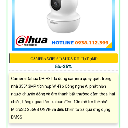
CAMERA WIFI 6 DAHUA DH-H3T 3MP
5%-35%
Camera Dahua DH-H3T là dòng camera quay quét trong
nhà 355° 3MP tích hợp Wi-Fi 6 Công nghệ AI phát hiện
người chuyển động và âm thanh bất thường đàm thoại hai
chiều, hồng ngoại tầm xa ban đêm 10m hỗ trợ thẻ nhớ
MicroSD 256GB ONVIF và điều khiển từ xa qua ứng dụng
DMSS