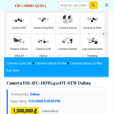
LẮP CAMERA QUẬN 5
Camera Wifi
Camera Ống Kính
Camera Dahua
Camera Ip Thân
Dahua Có Màu
Zoom Dahua
Xoay 360 Độ
Dahua
Ban Đêm
Camera Dahua
Camera Ip AI
Camera Eyeball
Lắp Camera Auto
Ultra 2K
Dahua
Tracking
Camera Quan Sát
Camera Dahua Giá Rẻ
Camera Dahua Có Màu
Ban Đêm
Camera DH-IPC-HDW1430DT-STW Dahua
Thương hiệu:
Dahua
Ngày đăng:
7/21/2023 5:23:30 PM
1,500,000 ₫
1,800,000 ₫