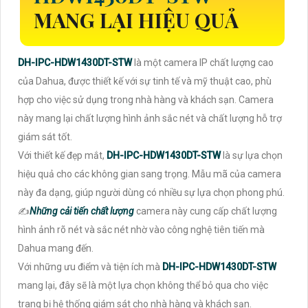
MANG LẠI HIỆU QUẢ
DH-IPC-HDW1430DT-STW
là một camera IP chất lượng cao
của Dahua, được thiết kế với sự tinh tế và mỹ thuật cao, phù
hợp cho việc sử dụng trong nhà hàng và khách sạn. Camera
này mang lại chất lượng hình ảnh sắc nét và chất lượng hỗ trợ
giám sát tốt.
Với thiết kế đẹp mắt,
DH-IPC-HDW1430DT-STW
là sự lựa chọn
hiệu quả cho các không gian sang trọng. Mẫu mã của camera
này đa dạng, giúp người dùng có nhiều sự lựa chọn phong phú.
✍️
Những cải tiến chất lượng
camera này cung cấp chất lượng
hình ảnh rõ nét và sắc nét nhờ vào công nghệ tiên tiến mà
Dahua mang đến.
Với những ưu điểm và tiện ích mà
DH-IPC-HDW1430DT-STW
mang lại, đây sẽ là một lựa chọn không thể bỏ qua cho việc
trang bị hệ thống giám sát cho nhà hàng và khách sạn.