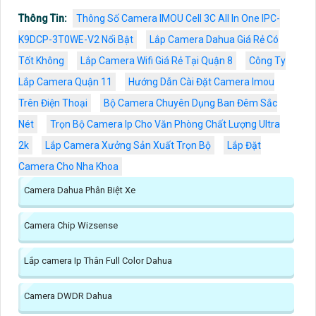
Thông Tin:
Thông Số Camera IMOU Cell 3C All In One IPC-
K9DCP-3T0WE-V2 Nổi Bật
Lắp Camera Dahua Giá Rẻ Có
Tốt Không
Lắp Camera Wifi Giá Rẻ Tại Quận 8
Công Ty
Lắp Camera Quận 11
Hướng Dẫn Cài Đặt Camera Imou
Trên Điện Thoại
Bộ Camera Chuyên Dụng Ban Đêm Sắc
Nét
Trọn Bộ Camera Ip Cho Văn Phòng Chất Lượng Ultra
2k
Lắp Camera Xưởng Sản Xuất Trọn Bộ
Lắp Đặt
Camera Cho Nha Khoa
Camera Dahua Phân Biệt Xe
Camera Chip Wizsense
Lắp camera Ip Thân Full Color Dahua
Camera DWDR Dahua