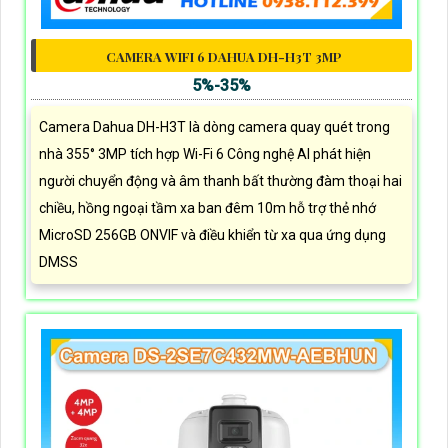
CAMERA WIFI 6 DAHUA DH-H3T 3MP
5%-35%
Camera Dahua DH-H3T là dòng camera quay quét trong
nhà 355° 3MP tích hợp Wi-Fi 6 Công nghệ AI phát hiện
người chuyển động và âm thanh bất thường đàm thoại hai
chiều, hồng ngoại tầm xa ban đêm 10m hỗ trợ thẻ nhớ
MicroSD 256GB ONVIF và điều khiển từ xa qua ứng dụng
DMSS