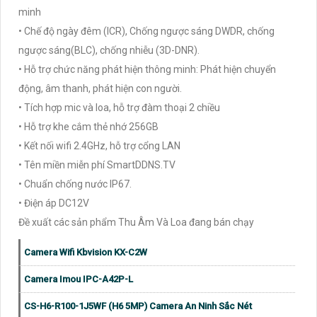
minh
• Chế độ ngày đêm (ICR), Chống ngược sáng DWDR, chống
ngược sáng(BLC), chống nhiễu (3D-DNR).
• Hỗ trợ chức năng phát hiện thông minh: Phát hiện chuyển
động, âm thanh, phát hiện con người.
• Tích hợp mic và loa, hỗ trợ đàm thoại 2 chiều
• Hỗ trợ khe cắm thẻ nhớ 256GB
• Kết nối wifi 2.4GHz, hỗ trợ cổng LAN
• Tên miền miễn phí SmartDDNS.TV
• Chuẩn chống nước IP67.
• Điện áp DC12V
Đề xuất các sản phẩm Thu Âm Và Loa đang bán chạy
Camera Wifi Kbvision KX-C2W
Camera Imou IPC-A42P-L
CS-H6-R100-1J5WF (H6 5MP) Camera An Ninh Sắc Nét