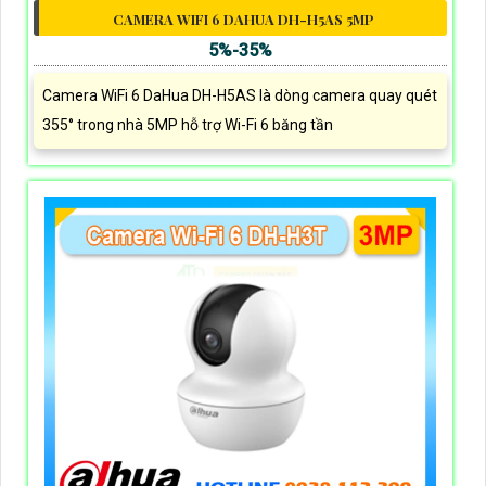
CAMERA WIFI 6 DAHUA DH-H5AS 5MP
5%-35%
Camera WiFi 6 DaHua DH-H5AS là dòng camera quay quét
355° trong nhà 5MP hỗ trợ Wi-Fi 6 băng tần