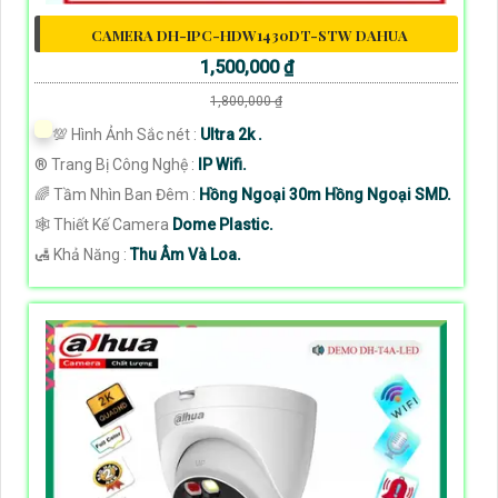
CAMERA DH-IPC-HDW1430DT-STW DAHUA
1,500,000 ₫
1,800,000 ₫
💯 Hình Ảnh Sắc nét :
Ultra 2k .
®️ Trang Bị Công Nghệ :
IP Wifi.
🌈 Tầm Nhìn Ban Đêm :
Hồng Ngoại 30m Hồng Ngoại SMD.
🕸️ Thiết Kế Camera
Dome Plastic.
️🛃 Khả Năng :
Thu Âm Và Loa.