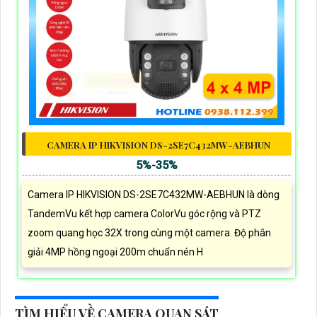
CAMERA IP HIKVISION DS-2SE7C432MW-AEBHUN
5%-35%
Camera IP HIKVISION DS-2SE7C432MW-AEBHUN là dòng
TandemVu kết hợp camera ColorVu góc rộng và PTZ
zoom quang học 32X trong cùng một camera. Độ phân
giải 4MP hồng ngoại 200m chuẩn nén H
TÌM HIỂU VỀ CAMERA QUAN SÁT