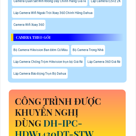
Camera Quan Sát Wifi Không Dây Chính Hãng Giá rẻ
Lắp Camera Ezviz 2K
Lắp Camera Wifi Ngoài Trời Xoay 360 Chính Hãng Dahua
Camera Wifi Xoay 360
CAMERA THEO GÓI
Bộ Camera Hikvision Ban Đêm Có Màu
Bộ Camera Trong Nhà
Lắp Camera Chống Trộm Hikvision trọn bộ Giá Rẻ
Lắp Camera 360 Giá Rẻ
Lắp Camera Báo Động Trọn Bộ Dahua
CÔNG TRÌNH ĐƯỢC
KHUYẾN NGHỊ
DÙNG
DH-IPC-
HDW1430DT-STW