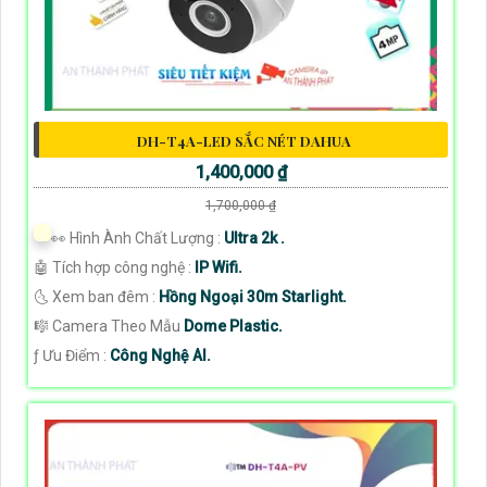
DH-T4A-LED SẮC NÉT DAHUA
1,400,000 ₫
1,700,000 ₫
️👀 Hình Ành Chất Lượng :
Ultra 2k .
🤖️ Tích hợp công nghệ :
IP Wifi.
🌜 Xem ban đêm :
Hồng Ngoại 30m Starlight.
🎼️ Camera Theo Mẫu
Dome Plastic.
️ƒ Ưu Điểm :
Công Nghệ AI.