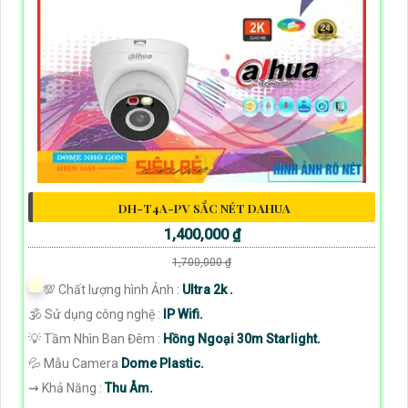
DH-T4A-PV SẮC NÉT DAHUA
1,400,000 ₫
1,700,000 ₫
💯 Chất lượng hình Ảnh :
Ultra 2k .
🕉️ Sử dụng công nghệ :
IP Wifi.
💡 Tầm Nhìn Ban Đêm :
Hồng Ngoại 30m Starlight.
💦 Mẫu Camera
Dome Plastic.
️⇝ Khả Năng :
Thu Âm.