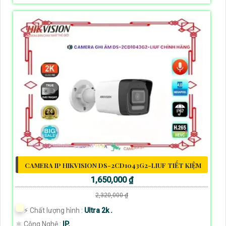
CAMERA IP HIKVISION DS-2CD1043G2-LIUF TIẾT KIỆM
1,650,000 ₫
2,320,000 ₫
️⚡ Chất lượng hình :
Ultra 2k .
⚛️ Công Nghệ :
IP.