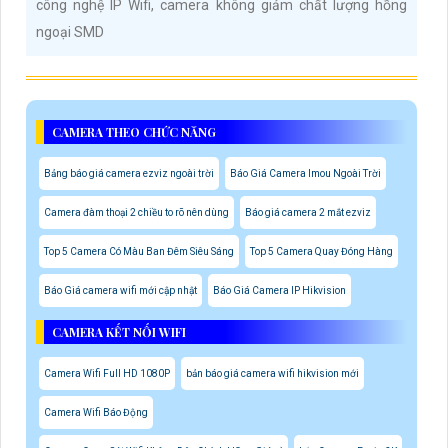
công nghệ IP Wifi, camera không giảm chất lượng hồng
ngoại SMD
CAMERA THEO CHỨC NĂNG
Bảng báo giá camera ezviz ngoài trời
Báo Giá Camera Imou Ngoài Trời
Camera đàm thoại 2 chiều to rõ nên dùng
Báo giá camera 2 mắt ezviz
Top 5 Camera Có Màu Ban Đêm Siêu Sáng
Top 5 Camera Quay Đóng Hàng
Báo Giá camera wifi mới cập nhật
Báo Giá Camera IP Hikvision
CAMERA KẾT NỐI WIFI
Camera Wifi Full HD 1080P
bản báo giá camera wifi hikvision mới
Camera Wifi Báo Động