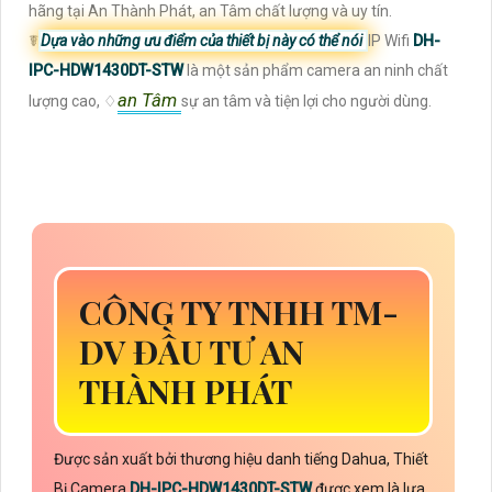
hãng tại An Thành Phát, an Tâm chất lượng và uy tín.
☤
Dựa vào những ưu điểm của thiết bị này có thể nói
IP Wifi
DH-
IPC-HDW1430DT-STW
là một sản phẩm camera an ninh chất
an Tâm
lượng cao, ♢
sự an tâm và tiện lợi cho người dùng.
CÔNG TY TNHH TM-
DV ĐẦU TƯ AN
THÀNH PHÁT
Được sản xuất bởi thương hiệu danh tiếng Dahua, Thiết
Bị Camera
DH-IPC-HDW1430DT-STW
được xem là lựa