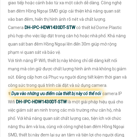
giao tiếp hoặc cảnh báo từ xa một cách dễ dàng. Công nghệ
ban đêm Hồng Ngoại SMD giúp cải thiện khả năng quan sát
vào ban đêm, hiển thị hình ảnh rõ nét và chất lượng.
Camera
DH-IPC-HDW1430DT-STW
có thiết kế Dome Plastic
phù hợp cho việc lắp đặt trong căn hộ hoặc nhà phố. Khả năng
quan sát ban đêm Hồng Ngoại lên đến 30m giúp mở rộng
phạm vi quan sát và bảo vệ.
Với tính năng IP Wifi, thiết bị này không chỉ dễ dàng kết nối
mạng mà còn giữ được chất lượng hình ảnh mà không bị giảm
sút. Đẳng cấp hơn cả Phục vụ người dùng tiết kiệm thời gian và
công sức trong quá trình cài đặt và sử dụng camera.
☤
Dựa vào những ưu điểm của thiết bị này có thể nói
camera IP
Wifi
DH-IPC-HDW1430DT-STW
là một giải pháp hiệu quả cho
việc giám sát an ninh trong các môi trường như căn hộ, nhà
phố. Với khả năng quan sát chất lượng cao, tiện ích với chức
năng thu âm và loa, cùng với công nghệ ban đêm Hồng Ngoại
SMD, thiết bị này đem lại sự an tâm và tiện lợi cho người dùng.