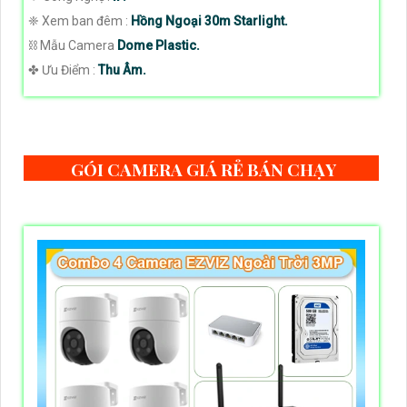
❈ Xem ban đêm :
Hồng Ngoại 30m Starlight.
⛓ Mẫu Camera
Dome Plastic.
️✤ Ưu Điểm :
Thu Âm.
GÓI CAMERA GIÁ RẺ BÁN CHẠY